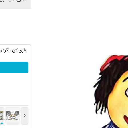
گردونه شانس بدون پوچ | بچرخونش 1000
nokia 105👈🏻تخفیف ویژه + پرداخت درب
بازی کن ، گردون
منزل و گارانتی😍
سفارش بده!
‹