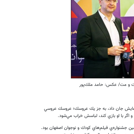
پت و مت/ عكس: حامد ملك‌پور
سك‌هايش جان داد، به جز يك عروسك؛ عروسك عروسي
 اگر با او بازي كند، لباسش خراب مي‌شود.
ين جشنواره‌ي فيلم‌هاي كودك و نوجوان اصفهان بود.