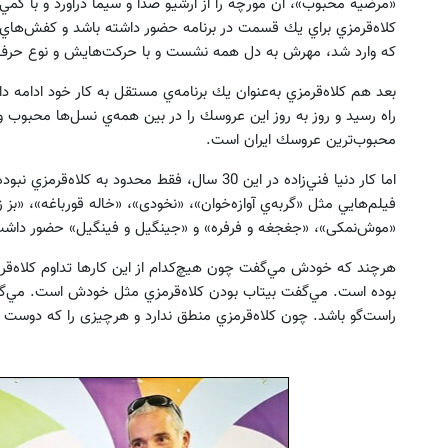
«مرضيه محبوب»، آن مورچه را از آرشيو صدا و سيما درآورد و با كمي 
كلاه‌قرمزي براي يك قسمت در برنامه حضور داشته باشد و كفش‌هاي آ
كه وارد شد، مهرش به دل همه نشست و با حركت‌هايش و نوع حرف‌زد
بعد هم كلاه‌قرمزي به‌عنوان يك برنامه‌ي مستقل به كار خود ادامه دا
محبوب‌ترين عروسك ايران است.
اما كار دنيا فني‌زاده در اين 30 سال، فقط محدود به
فيلم‌هايي مثل «گربه‌‌ي آوازه‌خوان»، «نخودی»، «خاله قورباغه»، «بز
«موش‌نمکی»، «جغجغه و فرفره» و «جینگیل و فینگیل» حضور داشت
هرچند كه خودش مي‌گفت چون هيچ‌كدام از اين كارها تداوم كلاه‌قر
بوده است. مي‌گفت بی‎تاب بودن كلاه‌قرمزي مثل خودش 
راست‌گو باشد. چون كلاه‌قرمزي منطق ندارد و هرچیزی را که دوست دا