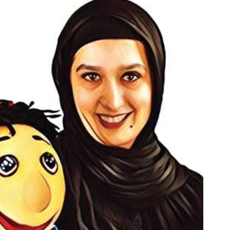
از PS5 تا آیفون17 و بیت کوین برنده شو 🔥
گردونه شانس بدون پوچ 💥
دلار تتر ببر! 🔥😍
بچرخونش
بچرخونش