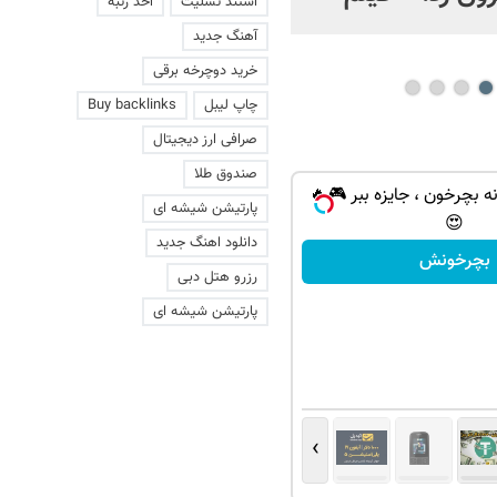
استند تسلیت
اخذ رتبه
عاشقانه با یک زن
آهنگ جدید
خرید دوچرخه برقی
چاپ لیبل
Buy backlinks
صرافی ارز دیجیتال
صندوق طلا
ه بچرخون ، جایزه ببر 🎮🔥
پارتیشن شیشه ای
😍
دانلود اهنگ جدید
بچرخونش
رزرو هتل دبی
پارتیشن شیشه ای
›