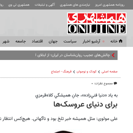
روزنامه همشهری امروز
نیازمندی های همشهری
آگهی و تبلیغات
همشهری تی وی
رو
خانه
آرشیو اخبار
سياست
جهان
اقتصاد
جامعه
شهر
چالش‌های عجیب روان‌شناسان در ایران؛ از ابتلای ایرانی‌ها به سندروم عق
صفحه اصلی
کودک و نوجوان
فرهنگ - اجتماع
مجموع نظرات: ۰
به ياد «دنيا فني‌زاده»، جانِ هميشگي كلاه‌قرمزي
برای دنیای عروسک‌ها
علی مولوی: مثل همیشه خبر تلخ بود و ناگهانی. هیچ‌کس انتظار ندا