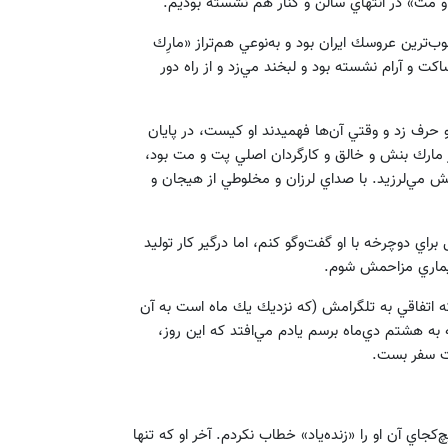
 مت» در انتهاي سالن و كنار هم نشسته بوديم.
‌ترين عروسك ايران بود و به‌نوعي هم‌تراز «مارِك
كت و آرام نشسته بود و لبخند مي‌زد و از راه دور
حرف زد و وقتي آن‌ها فهميدند او كيست، در پايان
 مارك بنش و خالق و كارگردان اصلي پت و مت بود،
ش مي‌لرزيد. با صداي لرزان و مخلوطي از هيجان و
راي دوچرخه با او گفت‌وگو كنم، اما درگير كار توليد
بيماري مزاحمش شوم.
ه اتفاقي به تلگرامش (كه نزديك يك ماه است به آن
 به هشتم دي‌ماه برسم يادم مي‌افتد كه اين روز،
خت سفر بست.
كجاي آن او را «زنده‌ياد» خطاب نكردم. آخر او كه تنها