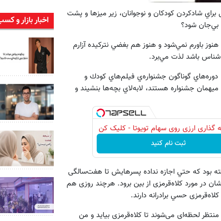
گر مي‌شود انساني به اين مهرباني و خنداني كه بيش‌ از 30سال براي شادكردن كودكان و نوجوانان، زير ميزها و پشت
اخبار بازار و کسب
 بي‌جان شود؟
هنوز باورم نمي‌شود و هنوز هم بغضي نتركيده آزارم
ناشناس باشد لذت مي‌برد.
وره‌هاي گوناگون جشنواره‌ي فيلم‌هاي كودك و
 ميهمان جشنواره هستند، لابه‌لاي بچه‌ها بنشيند و
 گذاری ارزی روی سهام تویوتا - کلیک کن
ثبت نام کنید
فته بود كه حتي اجازه نداده پسرهايش تا هفت‌سالگی
شان در مورد کلاه‌قرمزی از بین برود. هرچند روزی هم
اه‌قرمزی حسي برادرانه دارند.
منتظر لحظه‌ای می‌شوند تا کلاه‌قرمزی بیاید و من