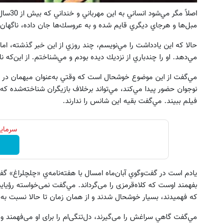
اصلاً م
مبل‌ها و هرجاي ديگري قايم شده و به عروسك‌ها جان داده، ناگهان
حالا كه اين يادداشت را مي‌نويسم، چند روزي از اين خبر گذشته، اما 
مي‌دهد. او را چندباري از نزديك ديده بودم و مي‌شناختم. از اين‌كه 
مي‌گفت از اين موضوع خوشحال است كه وقتي به‌عنوان ميهمان در د
نوجوان حضور پيدا مي‌كند، مي‌تواند برخلاف بازيگران شناخته‌شده كه
فيلم ببيند. مي‌گفت بقيه اين شانس را ندارند.
سرمایه
يادم است در گفت‌وگوي آبان‌ماه امسال با هفته‌نامه‌ي «چلچلراغ» گ
بفهمند اوست كه کلاه‌قرمزی را می‌گرداند. مي‌گفت نمی‌خواسته رؤیای
که فهمیدند، بسیار خوشحال شدند و از همان زمان تا حالا نسبت به کل
مي‌گفت گاهي سراغش را می‌گیرند، دل‌تنگی‌ام را برای او می‌فهمند و 