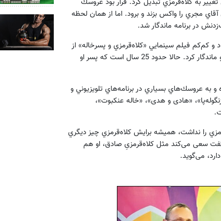
تغيير به كلاه‌قرمزي تبديل كرد. قرار بود عروسك
قاي مجري را واكس بزند و برود. اما از همان لحظه
نش در برنامه ماندگار شد.
د و كم‌كم فيلم سينمايي «كلاه‌قرمزي و پسرخاله» از
راه رسيد و روز به روز اين عروسك را در بين همه‌ي نسل‌ها‌ محبوب و ماندگار كرد. حالا حدود 25 سال است كه پسر او
 كلاه‌قرمزي نبوده و به عروسك‌هاي بسياري در برنامه‌هاي تلويزيوني و
 زنگوله‌پا»، «هادی و هدی»، «خاله عنکبوت»،
.
مزي را نداشت، هميشه برايش كلاه‌قرمزي چيز ديگري
است. مي‌گفت سعی می‌کند مثل کلاه‌قرمزیِ صادق، او هم
رد، می‌گوید.