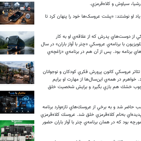
رشيا، سياوش و كلاه‌قرمزي.
 او نوشتند: «پشت عروسک‌ها خود را پنهان کرد تا
كي از دوست‌هاي پدرش كه از علاقه‌ي او به كار
يزيون با برنامه‌ي عروسكي «چتر با آواز باران» در سال
‌هاي برنامه بود. پس از آن هم در برنامه‌ي «زاغچه‌ي
 به مركز تئاتر عروسكي كانون پرورش فكري كودكان و نوجوانان
 خواهرم در همه‌ي اين‌سال‌ها از مهارت او برايم
يك چوب خشك هم بازي بگيرد و برايش شخصيت خلق
 حاضر شد و به برخي از عروسك‌هاي تازه‌وارد برنامه
يده‌اي به‌نام كلاه‌قرمزي خلق شد. عروسك كلاه‌قرمزي
چه بود كه در همان برنامه‌ي چتر با آواز باران حضور