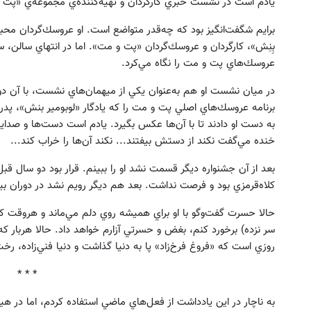
يادم است در نشست خبري كارگردان و تهيه‌كننده‌ي مجموعه‌ي «پت و
برايم شگفت‌انگيز بود كه چه‌قدر متواضع است. او عروسك‌گردان محبوب
بِنِش»، كارگردان و عروسك‌گردان «پت و مت». اما در انتهاي سالن، سا
عروسك‌هاي پت و مت را نگاه مي‌كرد.
در ميان نشست او هم به‌عنوان يكي از ميهمان‌هاي نشست، با آن دو 
برنامه عروسك‌هاي اصلي پت و مت را كه يادگار «لوبومير بنش»، پدر
به دست او دادند تا با آن‌ها عكس بگيرد. يادم است دست‌ها و صداي
خنده مي‌گفت نكند از دستش بيفتند... نكند آن‌ها را خراب كند...
بعد از آن جشنواره ديگر قسمت نشد او را ببينم. قرار بود دو سال قبل ب
كلاه‌قرمزي بود و فرصت نداشت. بعد هم ديگر رويم نشد در دوران 
حالا حسرت گفت‌وگو با او براي هميشه روي دلم مي‌ماند و هروقت ك
سر نزده) برخورد كنم، بغض و حسرتي آزارم خواهد داد. حالا هربار كه
روزي است كه «فروغ فرخ‌زاد» پا به دنيا گذاشت و دنيا فني‌زاده، ر
* * *
به ناچار در اين يادداشت از فعل‌هاي ماضي استفاده كردم، اما در هيچ‌