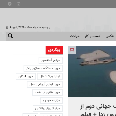
- پنجشنبه ۱۵ مرداد ۱۴۰۵
Aug 6, 2026
عکس
کسب و کار
حوادث
وبگردی
موتور آسانسور
خرید دستگاه ماساژور بلکر
اجاره ویلا شمال
خرید ادکلن
خرید لوازم آرایشی اصل
خرید طلای آب شده
مزایده خودرو
جهانی دوم از
افشای اطلاعات برای ترور
مرکز تزریق بوتاکس
ون زد! + فیلم
بارون ترامپ | ماجرای قرار