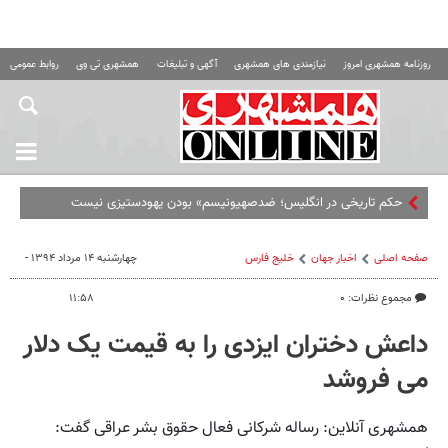
روزنامه همشهری امروز
نیازمندی های همشهری
آگهی و تبلیغات
همشهری تی وی
روابط عمومی ه
حکم تاریخی در انگلیس؛ ضدصهیونیسم» بودن یهودستیزی نیست
صفحه اصلی
اخبار جهان
خلیج‌ فارس
چهارشنبه ۱۴ مرداد ۱۳۹۴ -
مجموع نظرات: ۰
۱۱:۵۸
داعش دختران ایزدی را به قیمت یک دلار
می فروشد
همشهری آنلاین: رساله شرکانی فعال حقوق بشر عراقی گفت: