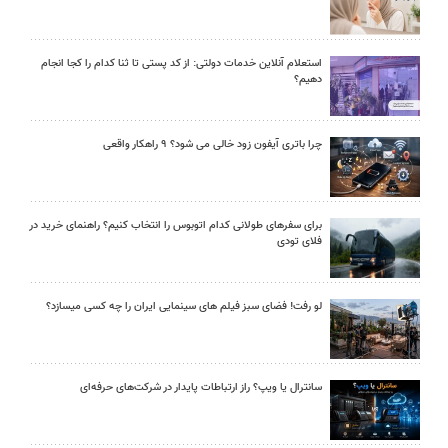
استعلام آنلاین خدمات دولتی: از کد پستی تا ثنا کدام را کجا انجام
دهیم؟
چرا باتری آیفون زود خالی می شود؟ ۹ راهکار واقعی
برای سفرهای طولانی کدام اتوبوس را انتخاب کنیم؟ راهنمای خرید در
فلای تودی
لو رفت! فضای سبز فیلم های سینمایی ایران را چه کسی میسازد؟
سانترال یا ویپ؟ راز ارتباطات پایدار در شرکت‌های حرفه‌ای