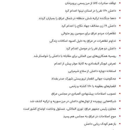
توقف صادرات کالا از مرز رسمی پرویزخان
داعش ۱۲۰ نفر را در استان نینوا اعدام کرد
ده‌ها جنگنده ترکیه شش منطقه در شمال عراق را بمباران کردند
داعش ۱۹ زن مخالف جهاد نکاح را اعدام کرد
تظاهرات مردم عراق برای سومین روز متوالی
تداوم تظاهرات در عراق به دلیل کمبود امکانات زندگی
داعش دو هزار نفر را در موصل اعدام کرد
روسیه همکاری‌های بین المللی برای مقابله با داعش را خواستار شد
تعرض ابوبکر البغدادی به کایلا مولر پیش از اعدام
استفاده دوباره داعش از سلاح شیمیایی
محکومیت جهانی انفجار تروریستی شهرک صدر بغداد
انفجارهای بعقوبه با ۱۶۰ کشته و زخمی
تصویب اصلاحات پیشنهادی العبادی در مجلس عراق
شبکه‌هایی پیچیده از تونل‌های داعش در مرز سوریه و ترکیه کشف شد
معاون رئیس جمهور عراق:‌ نوری المالکی، مسئول وخامت اوضاع کشور است
موج اصلاحات در عراق به مجلس هم رسید
باز هم کودک ربایی داعش