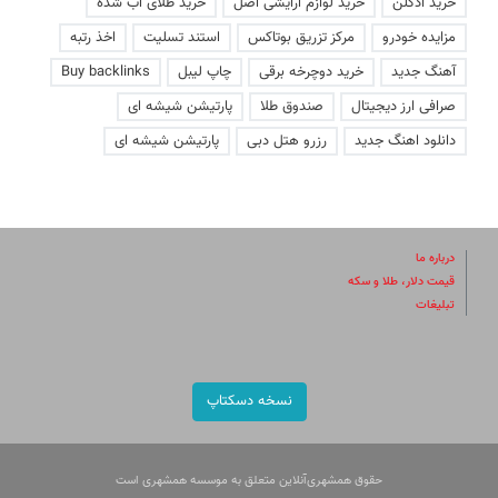
خرید ادکلن
خرید لوازم آرایشی اصل
خرید طلای آب شده
مزایده خودرو
مرکز تزریق بوتاکس
استند تسلیت
اخذ رتبه
آهنگ جدید
خرید دوچرخه برقی
چاپ لیبل
Buy backlinks
صرافی ارز دیجیتال
صندوق طلا
پارتیشن شیشه ای
دانلود اهنگ جدید
رزرو هتل دبی
پارتیشن شیشه ای
درباره ما
قیمت دلار، طلا و سکه
تبلیغات
نسخه دسکتاپ
حقوق همشهری‌آنلاین متعلق به موسسه همشهری است