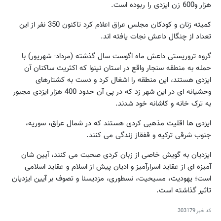
هزار و600 زن ایزدی را ربوده است.
کمیته زنان و کودکان مجلس عراق اعلام کرد تاکنون 350 نفر از این
تعداد از چنگال داعش نجات یافته اند.
گروه تروریستی داعش ماه اگوست سال گذشته (مرداد- شهریور) با
حمله به منطقه سنجار واقع در استان نینوا که اکثریت ساکنان آن
ایزدی هستند، این منطقه را اشغال کرد و دست به کشتارهای
وحشیانه ای در این شهر زد که در پی آن حدود 400 هزار ایزدی مجبور
به ترک خانه و کاشانه خود شدند.
ایزدی ها اقلیت مذهبی کردی هستند که در شمال عراق، سوریه،
جنوب شرقی ترکیه و قفقاز زندگی می کنند.
ایزدیان به گویش خاصی از زبان کردی صحبت می کنند، آیین شان
آمیزه ای از عقاید اسرارآمیز و ادیان پیش از اسلام و عقاید اسلامی
است؛ یهودیت، مسیحیت، نسطوری، مزدیسنا و تصوف بر آیین ایزدیان
تاثیر گذاشته است.
کد خبر
303179