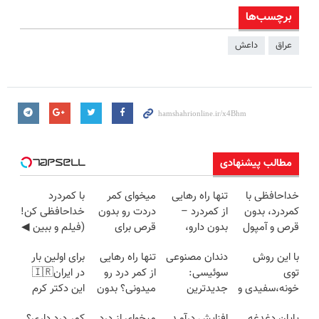
برچسب‌ها
عراق
داعش
مطالب پیشنهادی
خداحافظی با
تنها راه رهایی
میخوای کمر
با کمردرد
کمردرد، بدون
از کمردرد –
دردت رو بدون
خداحافظی کن!
قرص و آمپول
بدون دارو،
قرص برای
(فیلم و ببین ◀
بدون جراحی!
همیشه خوب
پرسش‌نامه رو
با این روش
دندان مصنوعی
تنها راه رهایی
برای اولین بار
«فرم پر کن»
کنی؟
پرکن)
توی
سوئیسی:
از کمر درد رو
در ایران🇮🇷
(◂پرسش‌نامه
خونه،سفیدی و
جدیدترین
میدونی؟ بدون
این دکتر کرم
رو پر کن)
زیبایی دندوناتو
فناوری اروپا،
نیاز به دارو!
ترمیم کننده 23
پایان دغدغه
افزایش درآمـد
میخوای از درد
کمر درد داری؟