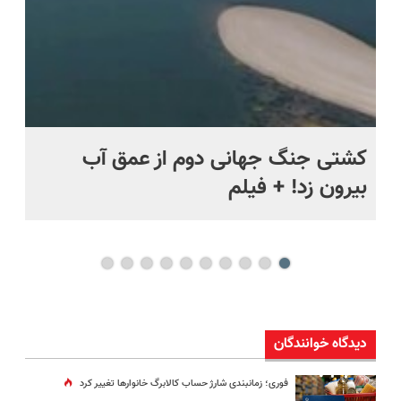
ماه +
کشتی‌ جنگ جهانی دوم از عمق آب
اف
بیرون زد! + فیلم
ما
دیدگاه خوانندگان
فوری؛ زمانبندی‌ شارژ حساب کالابرگ خانوارها تغییر کرد