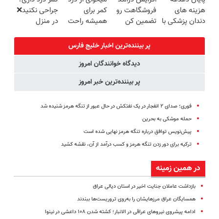
برگردون
سبک و مقاوم |
(◂پرسش‌نامه)
روزه ساخت!
هزینه های
فروشگاهت رو
کمر برای
جراحی نکنید❌
(40%off)
پرداخت قسطی
دندان پزشکی با
تضمین کن
همیشه راحت
در منزل
پک سفید
شی؟ 👈
درمانش کن
کننده خانگی
پرسش‌نامه رو
(◂پرسش‌نامه)
پر بیننده‌ترین اخبار خلیج‌ فارس
پر کن
دیدگاه خوانندگان امروز
پر بیننده‌ترین خبر امروز
فوری؛ صدای ۲ انفجار در یک نفتکش در حال عبور از تنگه هرمز شنیده شد
حمله موشکی به بحرین
پیش‌نویس توافق درباره تنگه هرمز نهایی شده است
ترکیه برای دور زدن تنگه هرمز و کسب درآمد از آن، نقشه کشید
در همین زمینه
بازداشت عاملان جنایت اخیر در استان دیالی عراق
همسایگان عراق مرزهایشان را به‌روی تروریست‌ها ببندند
ادامه پیشروی نیروهای عراقی در الانبار؛ کشته شدن ۱۰۸ داعشی در نینوا