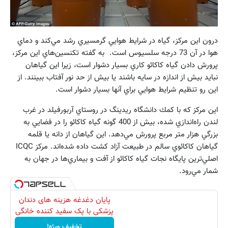
درون اين مركز، گياه در شرايط هوايي گرمسيري رشد مي‌كند و دماي
هوا در آن 73 درجه سلسيوس است. به گفته تكنسين‌هاي اين مركز،
پرورش دادن گياه كاكائو كاري بسيار دشوار است، زيرا اين گياهان
نبايد بيش از اندازه در سايه باشند يا بيش از حد نور آفتاب ببينند. از
اين رو تنظيم شرايط هوايي براي آنها بسيار دشوار است.
اين مركز كه با كمك دانشگاه ريدينگ در روستاي آربورفيلد در غرب
لندن راه‌اندازي شده، بيش از 400 گونه گياه كاكائو را در فضايي به
بزرگي هزار متر مربع پرورش مي‌دهد. اين گياهان از دانه يا قلمه
گياهان كاكائوي سالم در طبيعت آزاد كشت داده شده‌اند. مركز ICQC
اصلي‌ترين پايگاه نجات گياه كاكائو از آفت و بيماري‌ها در جهان به
شمار مي‌رود.
پایان دغدغه هزینه های دندان
پزشکی با پک سفید کننده خانگی
تخفیف ویژه!