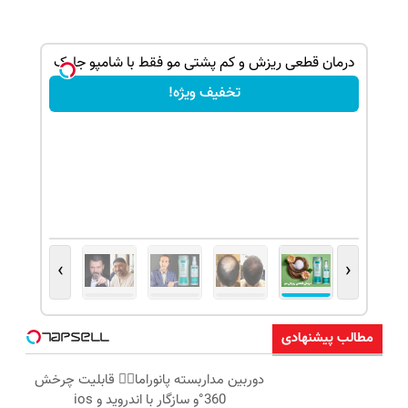
ک جهت
به روش بازیگرا موهاتو پرپشت کن! شامپوجلبک
با40%تخفیف
تخفیف ویژه!
›
‹
مطالب پیشنهادی
دوربین مداربسته پانوراما👈🏻 قابلیت چرخش
360°و سازگار با اندروید و ios