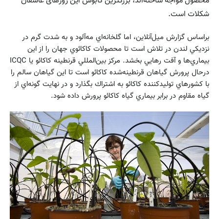
محصول مواجه ساخته‌اند، بزرگترین کابوس این روزهای عاشقان
شکلات است.
براساس گزارش ميل‌آنلاين، اما گلخانه‌اي مه‌آلود و به شدت گرم در
نزديكي لندن در تلاش است تا محصولات كاكائوي جهان را از اين
بيماري‌ها و آفت رهايي بخشد. مركز بين‌المللي قرنطينه كاكائو يا ICQC
درحال پرورش گياهان قرنطينه‌شده كاكائو است تا اين گياهان سالم را
با كشورهاي توليد‌كننده كاكائو به اشتراك بگذارد و در نهايت گونه‌اي از
گياه مقاوم در برابر بيماري گياه كاكائو پرورش داده شود.