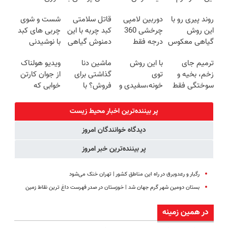
ترمیم کننده 23
طعم
پک سفید
میکنه انگار
روند پیری رو با
دوربین لامپی
قاتل سلامتی
شست و شوی
روزه ساخت!
کننده خانگی
20سال جوون
این روش
چرخشی 360
کبد چربه با این
چربی های کبد
شدی🔥
گیاهی معکوس
درجه فقط
دمنوش گیاهی
با نوشیدنی
کن
امروز حراج شد
کبدتو بیمه کن
گیاهی(55%تخفیف)
ترمیم جای
با این روش
ماشین دنا
ویدیو هولناک
🔥 پرداخت
زخم، بخیه و
توی
گذاشتی برای
از جوان کارتن
درب منزل
سوختگی فقط
خونه،سفیدی و
فروش؟ با
خوابی که
در 3 هفته!!😍
زیبایی دندوناتو
خودرو45 راحت
میلیاردر شد.
برگردون
بفروش
آموزش رایگان
پر بیننده‌ترین اخبار محیط زیست
(40%off)
دیدگاه خوانندگان امروز
پر بیننده‌ترین خبر امروز
رگبار و رعدوبرق در راه این مناطق کشور | تهران خنک می‌شود
بستان دومین شهر گرم جهان شد | خوزستان در صدر فهرست داغ‌ ترین نقاط زمین
در همین زمینه