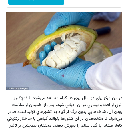
در اين مركز براي دو سال روي هر گياه مطالعه مي‌شود تا كوچكترين
اثري از آفت و بيماري در آن رديابي شود. پس از اطمينان از سلامت
بودن آن، شاخه‌هايي بدون برگ از گياه به كشورهاي توليد‌كننده صادر
مي‌شوند تا متخصصان در آن كشورها بتوانند گياهي با ساختار ژنتيكي
كاملا مشابه با گياه سالم را پرورش دهند. محققان همچنين بر تاثير