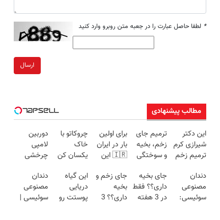
*
لطفا حاصل عبارت را در جعبه متن روبرو وارد کنید
ارسال
مطالب پیشنهادی
این دکتر
ترمیم جای
برای اولین
چروکاتو با
دوربین
شیرازی کرم
زخم، بخیه
بار در ایران
خاک
لامپی
ترمیم زخم
و سوختگی
🇮🇷 این
یکسان کن
چرخشی
ایرانی را
فقط در 3
دکتر کرم
(روش
360 درجه
دندان
جای بخیه
جای زخم و
این گیاه
دندان
ساخت!!!
هفته!!😍
ترمیم کننده
خانگی+آسان+به
فقط امروز
مصنوعی
داری؟؟ فقط
بخیه
دریایی
مصنوعی
23 روزه
صرفه)
حراج شد🔥
سوئیسی:
در 3 هفته
داری؟؟ 3
پوستت رو
سوئیسی |
ساخت!
پرداخت
جدیدترین
ترمیمش
هفته‌ای
طوری صاف
سبک،
درب منزل
فناوری
کن!😍
محوش کن!
میکنه
مقاوم،