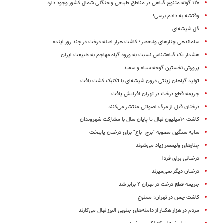
۱۲۰ گونه متنوع گیاهی در مناطق طبیعی و جنگلی شمال کشور وجود دارد
وقتشه به دادم برسی!
گل‌ شیشه‌ای
ساماندهی چنارهای ولیعصر؛ کاشت هزار اصله درخت در چند روز آینده
هشدار یک گیاه‌شناس نسبت به ورود گیاه مهاجم به طبیعت ایران
پرورش نخستین گوجه‌ سیاه و سفید
تولید گیاهان زینتی درون شیشه‌ای با تکنیک کشت بافت
جریمه قطع درخت در تهران افزایش یافت
درختان قبل از مرگ اصواتی منتشر می‌کنند
کاشت ۱۰میلیون نهال تا پایان سال با مشارکت شهروندان
سایه سنگین مصوبه "برج- باغ" برای درختان پایتخت
چنارهای ولیعصر زیاد می‌شوند
درختانی برای فردا
درختان دیگر نمی‌میرند
جریمه قطع درخت در تهران ۴ برابر شد
کاشت چمن در تهران؛ ممنوع
مردم در هزار هکتار از دامنه‌های جنوبی البرز نهال می‌کارند