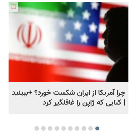
اروپا، سبک
انگار20سال
طبیعی!
و مقاوم |
جوون شدی
ویزیت
پرداخت
🔥لینک
رایگان+پرداخت
قسطی
خرید
اقساطی😍
ی
چرا آمریکا از ایران شکست خورد؟ +ببینید
اس
| کتابی که ژاپن را غافلگیر کرد