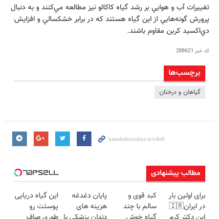
تغييرات آب و هوايي بر رشد گياه كاكائو نيز مطالعه مي‌كنند و به دنبال
پرورش گونه‌هايي از اين گياه هستند كه در برابر خشكسالي و افزايش
دي‌اكسيد كربن مقاوم باشند.
کد خبر
288621
برچسب‌ها
گیاهان و درختان
مطالب پیشنهادی
برای اولین بار
کبد قوی و
پایان دغدغه
این گیاه دریایی
در ایران🇮🇷
سالم با چند
هزینه های
پوستت رو
این دکتر کرم
گیاه خوش
دندان پزشکی با
طوری صاف