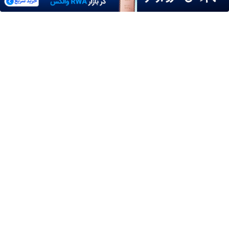
بعد از یک عمل ناموفق، جراح بینی ترمیمی را چگونه انتخاب کنیم؟
استعلام آنلاین خدمات دولتی: از کد پستی تا ثنا کدام را کجا انجام
دهیم؟
چرا باتری آیفون زود خالی می شود؟ ۹ راهکار واقعی
برای سفرهای طولانی کدام اتوبوس را انتخاب کنیم؟ راهنمای خرید در
فلای تودی
لو رفت! فضای سبز فیلم های سینمایی ایران را چه کسی میسازد؟