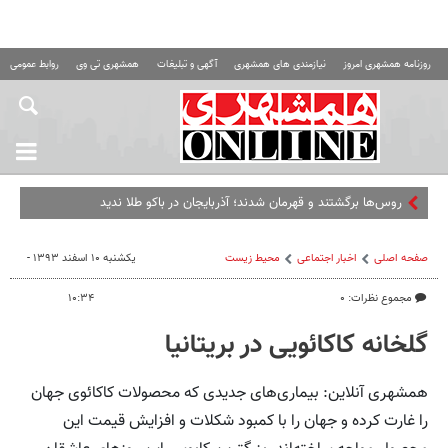
روزنامه همشهری امروز
نیازمندی های همشهری
آگهی و تبلیغات
همشهری تی وی
روابط عمومی ه
روس‌ها برگشتند و قهرمان شدند؛ آذربایجان در باکو طلا ندید
صفحه اصلی
اخبار اجتماعی
محیط زیست
یکشنبه ۱۰ اسفند ۱۳۹۳ -
مجموع نظرات: ۰
۱۰:۳۴
گلخانه کاکائویی در بریتانیا
همشهری آنلاین: بیماری‌های جدیدی که محصولات کاکائوی جهان
را غارت کرده و جهان را با کمبود شکلات و افزایش قیمت این