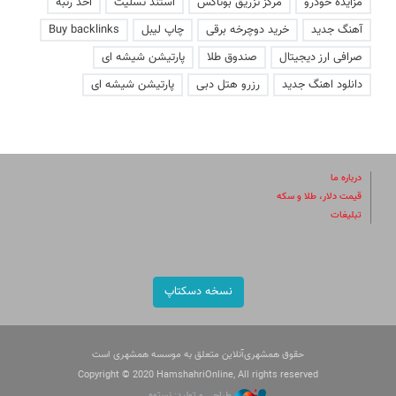
مزایده خودرو
مرکز تزریق بوتاکس
استند تسلیت
اخذ رتبه
آهنگ جدید
خرید دوچرخه برقی
چاپ لیبل
Buy backlinks
صرافی ارز دیجیتال
صندوق طلا
پارتیشن شیشه ای
دانلود اهنگ جدید
رزرو هتل دبی
پارتیشن شیشه ای
درباره ما
قیمت دلار، طلا و سکه
تبلیغات
نسخه دسکتاپ
حقوق همشهری‌آنلاین متعلق به موسسه همشهری است
Copyright © 2020 HamshahriOnline, All rights reserved
طراحی و تولید: نستوه