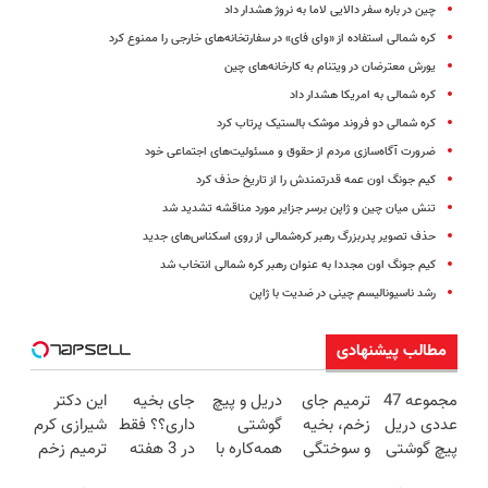
چین در باره سفر دالایی لاما به نروژ هشدار داد
کره شمالی استفاده از «وای فای» در سفارتخانه‌های خارجی را ممنوع کرد
یورش معترضان در ویتنام به کارخانه‌های چین
کره شمالی به امریکا هشدار داد
کره شمالی دو فروند موشک بالستیک پرتاب کرد
ضرورت آگاه‌سازی مردم از حقوق و مسئولیت‌های اجتماعی خود
کیم جونگ اون عمه قدرتمندش را از تاریخ حذف کرد
تنش میان چین و ژاپن برسر جزایر مورد مناقشه تشدید شد
حذف تصویر پدربزرگ رهبر کره‌شمالی از روی اسکناس‌های جدید
کیم جونگ اون مجددا به عنوان رهبر کره شمالی انتخاب شد
رشد ناسیونالیسم چینی در ضدیت با ژاپن
مطالب پیشنهادی
مجموعه 47
ترمیم جای
دریل و پیچ
جای بخیه
این دکتر
عددی دریل
زخم، بخیه
گوشتی
داری؟؟ فقط
شیرازی کرم
پیچ گوشتی
و سوختگی
همه‌کاره با
در 3 هفته
ترمیم زخم
شارژی
فقط در 3
گیربکس
ترمیمش
ایرانی را