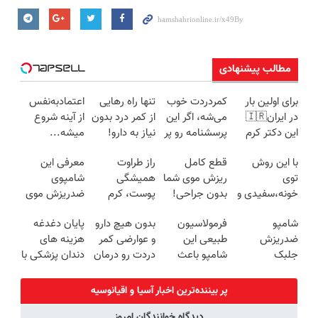
مطالب پیشنهادی
برای اولین بار
کمردردت خوب
تنها راه رهایی
اعتمادبه‌نفس
در ایران🇮🇷
می‌شه، اگر این
از کمر درد بدون
از آینه شروع
این دکتر کرم
پرسشنامه رو پر
نیاز به دارو!
میشه...
ترمیم کننده 23
کنی!!
(◂پرسش‌نامه)
با این روش
قطع کامل
راز طراوت
معرفی این
روزه ساخت!
توی
ریزش موی شما
همیشگی
شامپوی
خونه،سفیدی و
بدون جراحی!
پوست، کرم
ضدریزش موی
زیبایی دندوناتو
شامپوجلبک
جوانساز جلبک
گیاهی در صدا
شامپو
فرمولاسیون
بدون هیچ دارو
پایان دغدغه
برگردون
تضمین کیفیت
با 45%تخفیف
وسیما
ضدریزش
طبیعی این
و عوارضی کمر
هزینه های
(40%off)
جلبک
شامپو باعث
دردت رو درمان
دندان پزشکی با
اسپیرولینا قاتل
قطع ریزش و
کن!
پک سفید
ریزش موی
رویش مجدد
(پرسش‌نامه)
کننده خانگی
پر بیننده‌ترین اخبار آسیا و اقیانوسیه
شماست
میشه
دیدگاه خوانندگان امروز