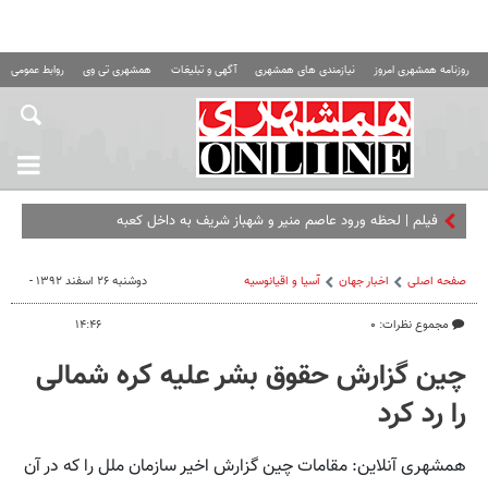
روزنامه همشهری امروز
نیازمندی های همشهری
آگهی و تبلیغات
همشهری تی وی
روابط عمومی ه
فیلم | لحظه ورود عاصم منیر و شهباز شریف به داخل کعبه
صفحه اصلی
اخبار جهان
آسیا و اقیانوسیه
دوشنبه ۲۶ اسفند ۱۳۹۲ -
مجموع نظرات: ۰
۱۴:۴۶
چین گزارش حقوق بشر علیه کره شمالی
را رد کرد
همشهری آنلاین: مقامات چین گزارش اخیر سازمان ملل را که در آن