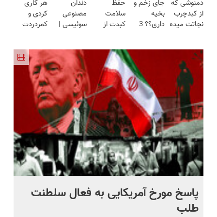
دمنوشی که
جای زخم و
حفظ
دندان
هر کاری
(تخفیف به
هفته!!😍
هوشمند ⚙️
کن!😍
ساخت!!!
از کبدچرب
بخیه
سلامت
مصنوعی
کردی و
مدت
(نصف
نجاتت میده
داری؟؟ 3
کبدت از
سوئیسی |
کمردردت
محدود)
قیمت بازار
رو با 55%
هفته‌ای
نون شب
سبک،
درمان نشد؟
🔥)
تخفیف
محوش کن!
واجبتره!
مقاوم،
پر کردن
بخر!
طبیعی!
پرسشنامه و
ویزیت
دریافت راه
رایگان+پرداخت
حل
اقساطی😍
پاسخ مورخ آمریکایی به فعال سلطنت
با
طلب