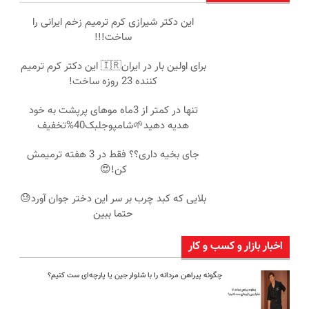
این دکتر شیرازی کرم ترمیم زخم ایرانی را
ساخت!!!
برای اولین بار در ایران🇮🇷 این دکتر کرم ترمیم
کننده 23 روزه ساخت!
تنها در کمتر از 3ماه موهای پرپشت به خود
هدیه دهید🌱شامپوجلبک40%تخفیف
جای بخیه داری؟؟ فقط در 3 هفته ترمیمش
کن!😍
بلایی که کبد چرب بر سر این دختر جوان آورد😓
حتما ببین
اخبار بازار و کسب و کار
چگونه پیراهن مردانه را با شلوار جین یا پارچه‌ای ست کنیم؟