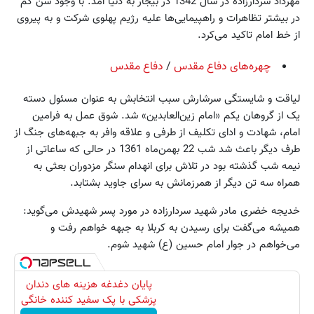
مهرداد سردارزاده در سال 1342 در بیجار به دنیا آمد. با وجود سن کم
در بیشتر تظاهرات و راهپیمایی‌ها علیه رژیم پهلوی شرکت و به پیروی
از خط امام تاکید می‌کرد.
چهره‌های دفاع مقدس
/
دفاع مقدس
لیاقت و شایستگی سرشارش سبب انتخابش به عنوان مسئول دسته
یک از گروهان یکم «امام زین‌العابدین» شد. شوق عمل به فرامین
امام، شهادت و ادای تکلیف از طرفی و علاقه وافر به جبهه‌های جنگ از
طرف دیگر باعث شد شب 22 بهمن‌ماه 1361 در حالی که ساعاتی از
نیمه شب گذشته بود در تلاش برای انهدام سنگر مزدوران بعثی به
همراه سه تن دیگر از همرزمانش به سرای جاوید بشتابد.
خدیجه خضری مادر شهید سردارزاده در مورد پسر شهیدش می‌گوید:
همیشه می‌گفت برای رسیدن به کربلا به جبهه خواهم رفت و
می‌خواهم در جوار امام حسین (ع) شهید شوم.
پایان دغدغه هزینه های دندان
پزشکی با پک سفید کننده خانگی