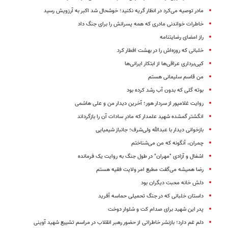
مادر توصیه می‌کرد در انظار گریه نکنید؛ خوشحال شد اکبر به آرزویش رسید
خاطرات خواندنی مادری که همه پسرانش را برای جنگ داد
راز امضای رضایتنامه
خلبانی که روزه‌اش را در بهشت افطار کرد
کپی‌برداری عراقی‌ها از ابتکار ایرانی‌ها
من قاسم سلیمانی هستم
بوته گلی که بدون آب رشد کرده بود
روایت غلامپور از سردار هور؛ آخرین دیدار من و علی هاشمی
انگشتر گمشده شهید علمدار که مادرِ سادات آن را بازگرداند
بازخوانی دیدار با عبدالله ولی‌شرف؛ جانباز شیمیایی
چمران، آنگونه که من می‌شناختم
اشغال و آزادی "مهران" در طول جنگ به روایت یک فرمانده
رضا همیشه می‌گفت مطیع امر ولایت فقیه هستم
دلش خانه محبت دیگران بود
داستان خلبانی که در جنگ تحمیلی حماسه آفرید
پدر این شهید برای صدام کت و شلوار دوخت
دلم غم دارد؛ بازنشر خاطراتی از حضور رهبر انقلاب در مراسم تشییع شهید آوینی