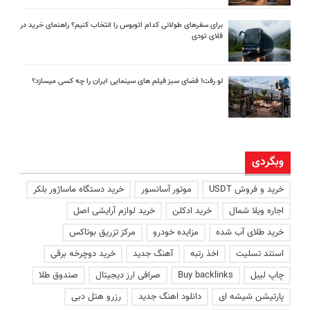
برای سفرهای طولانی کدام اتوبوس را انتخاب کنیم؟ راهنمای خرید در
فلای تودی
لو رفت! فضای سبز فیلم های سینمایی ایران را چه کسی میسازد؟
وبگردی
خرید و فروش USDT
موتور آسانسور
خرید دستگاه ماساژور بلکر
اجاره ویلا شمال
خرید ادکلن
خرید لوازم آرایشی اصل
خرید طلای آب شده
مزایده خودرو
مرکز تزریق بوتاکس
استند تسلیت
اخذ رتبه
آهنگ جدید
خرید دوچرخه برقی
چاپ لیبل
Buy backlinks
صرافی ارز دیجیتال
صندوق طلا
پارتیشن شیشه ای
دانلود اهنگ جدید
رزرو هتل دبی