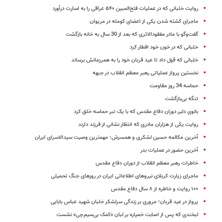
روایت خلبانی که در عملیات فتح‌المبین ۵۴۰ عراقی را به اسارت درآورد
ماجرای کشته شدن یکی از اعضای کومله در مریوان
گفت‌وگو با مادر مفقودالاثری که بعد از 30 سال به خانه بازگشت
خلبانی که در خون خود افطار کرد
خلبانی که قول داد تا عید قربان خود را به همرزمانش برساند
نخستین پرواز عملیاتی رهبر معظم انقلاب در جبهه
حماسه 34 روز مقاومت
تنگه بی‌بازگشت
بانوی دلیر دوران دفاع مقدس که با یک تبر حماسه‌ خلق کرد
روایت یکی از هزاران مادری که انتظار نشانی از فرزند دارند
آخرین مکالمه حسین لشکری و همسرش؛ مهمترین وصیت سیدالاسرای ایران
آخرین حضور در عملیات بدر
خاطرات رهبر معظم انقلاب از دوران دفاع مقدس‏
ماجرای زیارت کربلای نیروهای اطلاعاتی ایران در روزهای جنگ تحمیلی
۱۰۰ روایت و خاطره از ۸ سال دفاع مقدس
پرواز در عید قربان؛ مروری بر زندگی سرلشکر خلبان شهید عباس بابایی
لبخندی که پس از اصابت خمپاره بر لبان «کمک بی‌سیم چی» نشست