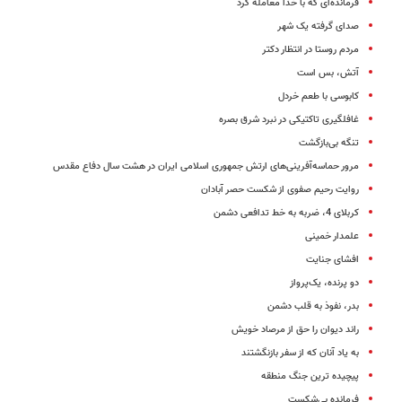
فرمانده‌ای که با خدا معامله کرد
صدای‌ گرفته یک شهر
مردم روستا در انتظار دکتر
آتش، بس است
کابوسی با طعم خردل
غافلگیری تاکتیکی در نبرد شرق بصره
تنگه بی‌بازگشت
مرور حماسه‌آفرینی‌های ارتش جمهوری اسلامی ایران در هشت سال دفاع مقدس
روایت رحیم صفوی از شکست حصر آبادان
کربلای 4، ضربه به خط تدافعی دشمن
علمدار خمینی
افشای جنایت
دو پرنده، یک‌پرواز
بدر، نفوذ به قلب دشمن
راند دیوان را حق از مرصاد خویش
به یاد آنان که از سفر بازنگشتند
پیچیده ترین جنگ منطقه
فرمانده بی‌شکست