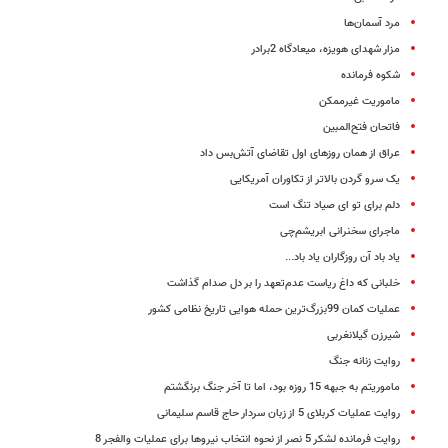
مرد آسمان‌ها
مزار شهدای هویزه، میعادگاه 2برادر
شکوه فرمانده
ماموریت غیرممکن
فاتحان فتح‌المبین
عراق از همان روزهای اول تقاضای آتش‌بس داد
یک سرو گردن بالاتر از تکاوران آمریکایی
دلم برای تو ای صیاد تنگ است
ماجرای سخنرانی ابریشم‌چی
یاد باد آن روزگاران یاد باد...
خلبانی که داغ ریاست عدم‌تعهد را بر دل صدام گذاشت
عملیات کمان 99بزرگ‌ترین حمله هوایی تاریخ نظامی کشور
شیرزن گیلانغربی
روایت زنانه جنگ
ماموریتم به جبهه 15 روزه بود، اما تا آخر جنگ برنگشتم
روایت عملیات کربلای 5 از زبان سردار حاج قاسم سلیمانی
روایت فرمانده لشکر 5 نصر از نحوه انتخاب نیروها برای عملیات والفجر 8