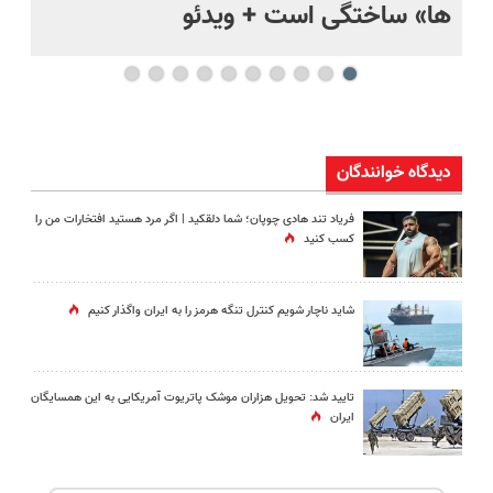
ها» ساختگی است + ویدئو
وی
دیدگاه خوانندگان
فریاد تند هادی چوپان؛‌ شما دلقکید | اگر مرد هستید افتخارات من را
کسب کنید
شاید ناچار شویم کنترل تنگه هرمز را به ایران واگذار کنیم
تایید شد: تحویل هزاران موشک پاتریوت آمریکایی به این همسایگان
ایران