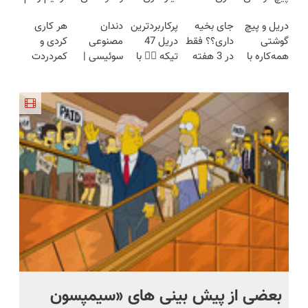
شارژی
هفته‌ای
توی یه کیف
فقط در 3
ایرانی را
دریل و پیچ
جای بخیه
پرکاربردترین
دندان
هر کاری
(تخفیف به
محوش کن!
جمع شده!
هفته!!😍
ساخت!!!
گوشتی
داری؟؟ فقط
دریل 47
مصنوعی
کردی و
مدت
تخفیف به
همه‌کاره با
در 3 هفته
تیکه 👈🏻 با
سوئیسی |
کمردردت
محدود)
مدت
گیربکس
ترمیمش
کمترین
سبک،
درمان نشد؟
محدود
هوشمند ⚙️
کن!😍
قیمت 🔥
مقاوم،
پر کردن
(نصف
طبیعی!
پرسشنامه و
قیمت بازار
ویزیت
دریافت راه
🔥)
رایگان+پرداخت
حل
اقساطی😍
بعضی از پیش بینی های «سیمپسون