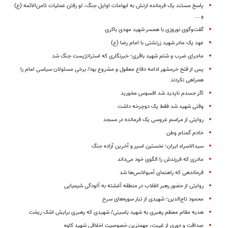
پاسخ مستند یک فرمانده ارتش به ابهامات اوایل جنگ، لو رفتن عملیات ثامن‌الائمه (ع)
و ...
گفت‌وگوی نوروزی با همسر شهید مهدی باکری
عهد یک مادر شهید زرتشتی با امام رضا (ع)
ماجرای ضرب و شتم شهید باقری؛ خبرنگاری که استراتژیست جنگ شد
پس از فتح خرمشهر ادامه دفاع معقول و مشروع بود/ برخی مسئولان سیاسی امام را
همراهی نکردند
اگر جسدم ناپدید شد افسوس مخورید
وقتی شهید شد فقط یک دوچرخه داشت
روایتی از مراسم عروسی یک فرمانده در مسجد
خادم گمنام وطن
سیدالاسراء ایران؛ نخستین اسیر و آخرین آزاده جنگ
مادری که فرزندش را الگوی خود می‌داند
فرماندهی که راهنمای آمبولانس‌ها شد
روایتی از حضور رهبر انقلاب در منطقه آغشته به آلودگی شیمیایی
محمود تاج‌الدین؛ شهیدی از تبار سوره‌های سرخ
هدیه مقام معظم رهبری به شهید یاسینی/ شهیدی که رهبری برایش اشک ریخت
صداقت و دوری از غیبت، مهمترین خصوصیت اخلاقی شهید کاوه