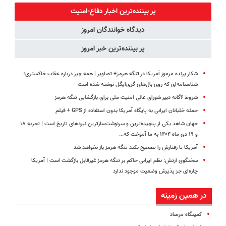
رایگان+پرداخت
(◂پرسش‌نامه)
نداری امتحانش
پر بیننده‌ترین اخبار دفاع-امنیت
اقساطی😍
مجانیه
دیدگاه خوانندگان امروز
پر بیننده‌ترین خبر امروز
شکار پرنده مرموز آمریکا در تنگه هرمز+ تصاویر | همه چیز درباره عقاب خاکستری؛
شناسنامه‌ای که روی بال‌های گری‌ایگل نوشته شده است
شروط ۶گانه دبیر شورای عالی امنیت ملی برای بازگشایی تنگه هرمز
حمله خلبانان ایرانی به پایگاه آمریکا بدون استفاده از GPS + فیلم
جهان شاهد یکی از پیچیده‌ترین و سرنوشت‌سازترین نبردهای تاریخ است | تجربه ۱۸
و ۱۹ دی ماه ۱۴۰۴ به ما آموخت که...
آمریکا تا رفتارش را تصحیح نکند تنگه هرمز باز نخواهد شد
سخنگوی ارتش: نظم ایرانی حاکم بر تنگه هرمز غیرقابل بازگشت است | آمریکا
چاره‌ای جز پذیرش وضعیت موجود ندارد
در همین زمینه
کمینگاه مرصاد