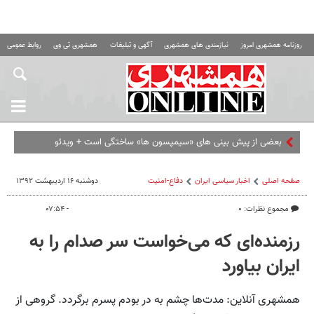
روزنامه همشهری امروز
نیازمندی های همشهری
آگهی و تبلیغات
همشهری تی وی
روابط عمومی ه
بعضی از پیش بینی های «سیمپسون ها» ساختگی است + ویدئو
صفحه اصلی
اخبار سیاسی ایران
دفاع-امنیت
دوشنبه ۱۶ اردیبهشت ۱۳۹۲
مجموع نظرات: ۰
- ۰۷:۵۴
رزمنده‌ای که می‌خواست سر صدام را به
ایران بیاورد
همشهری آنلاین: مدت‌ها چشم به در بودم پسرم برگردد. گروهی از