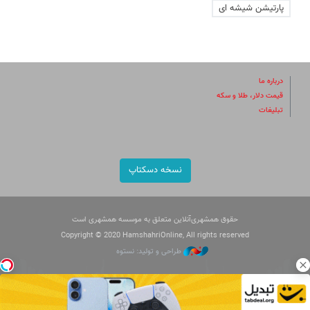
پارتیشن شیشه ای
درباره ما
قیمت دلار، طلا و سکه
تبلیغات
نسخه دسکتاپ
حقوق همشهری‌آنلاین متعلق به موسسه همشهری است
Copyright © 2020 HamshahriOnline, All rights reserved
طراحی و تولید: نستوه