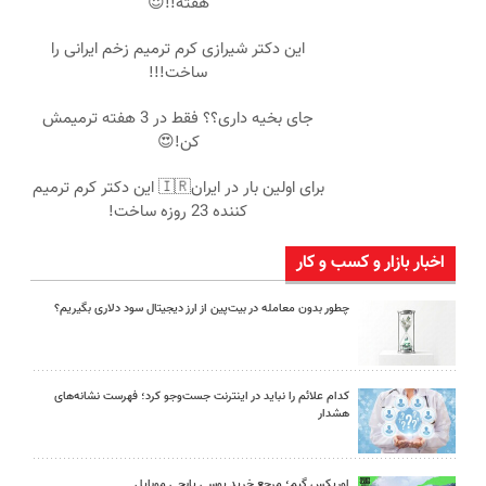
هفته!!😍
این دکتر شیرازی کرم ترمیم زخم ایرانی را
ساخت!!!
جای بخیه داری؟؟ فقط در 3 هفته ترمیمش
کن!😍
برای اولین بار در ایران🇮🇷 این دکتر کرم ترمیم
کننده 23 روزه ساخت!
اخبار بازار و کسب و کار
چطور بدون معامله در بیت‌پین از ارز دیجیتال سود دلاری بگیریم؟
کدام علائم را نباید در اینترنت جست‌وجو کرد؛ فهرست نشانه‌های
هشدار
اوریکس گیم؛ مرجع خرید یوسی پابجی موبایل