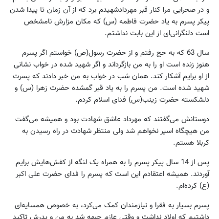
و در صحرایی مرا کنار قبر مهردادشهیدم برد که از آن زمان تا پیدا شدن
پیکر پسرم به یاد حضرت فاطمه (س) که مکان مزارش نامشخص
است دلنگرانی‌ای از این بابت نداشتم.
سال 63 که به حج رفتم و از حضرت رسول(ص) خواستم اگر پسرم
هنوز زنده است او را به من بازگرداند و اگر شهید شده در خواب نشانی
از او برایم آشکار کند. همان شب در خواب به من خبر دادند که پسرت
شهید شده است. من پسرم را به یاد قبر گمشده حضرت زهرا (س) و
دلشکسته حضرت زینب(س) فدای اسلام کردم.
دوستانش می‌گفتند که مهرداد عاشق شهادت بود و همیشه می‌گفت
من هیچگاه اسیر نخواهم شد ولی منتظر شهادت در راه رسیدن به
کربلا هستم.
پس از 14 سال پیکر پسرم را به همراه یک لنگه از کفش‌هایش برایم
آوردند. همیشه اعتقادم این است که پسرم را فدای حضرت علی اکبر
(ع) کرده‌ام.
پسرم بسیار به فقرا و نیازمندان کمک می‌کرد، به خصوص همسایه‌ای
داشتیم که اولاد نداشت و وقتی عازم جبهه شد به من و پدرش تاکید