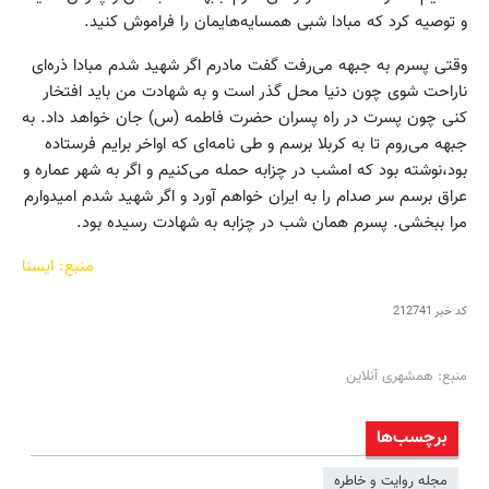
و توصیه کرد که مبادا شبی همسایه‌هایمان را فراموش کنید.
وقتی پسرم به جبهه می‌رفت گفت مادرم اگر شهید شدم مبادا ذره‌ای
ناراحت شوی چون دنیا محل گذر است و به شهادت من باید افتخار
کنی چون پسرت در راه پسران حضرت فاطمه (س) جان خواهد داد. به
جبهه می‌روم تا به کربلا برسم و طی نامه‌ای که اواخر برایم فرستاده
بود،نوشته بود که امشب در چزابه حمله می‌کنیم و اگر به شهر عماره و
عراق برسم سر صدام را به ایران خواهم آورد و اگر شهید شدم امیدوارم
مرا ببخشی. پسرم همان شب در چزابه به شهادت رسیده بود.
منبع: ایسنا
کد خبر
212741
منبع: همشهری آنلاین
برچسب‌ها
مجله روایت و خاطره