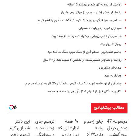
روایتی از زنده به گور شدن رزمنده ۱۵ ساله
پایه‌گذار بخش (شین‌- میم‌- ر) مرکز زرهی شیراز
صدامی‌ها مرا تا گردن زیر خاک کردند/ انگشت مادرم را قطع کردم
سرداران شهید به روایت همسران
همسرم در عالم بیهوشی از شهادت خود مطلع شده بود
پرواز تا بی‌نهایت
جاسم غضبانپور: صدام قبل از جنگ موزه جنگ ساخته بود
روایت و تصاویر منتشرنشده از تفحص ۲ شهید بعد از ۳۰ سال
دردانه‌ام دلاور بود
وفادار به عهد
چند فراز از توبه‌نامه شهید 13 ساله کرجی؛ خدایا از 25 کار به تو پناه می‌برم
اکثر رزمندگان قبل از اعزام شکل آرپیچی را هم ندیده بودند
مطالب پیشنهادی
مجموعه 47
جای زخم و
🔧 همه
ترمیم جای
این دکتر
عددی دریل
بخیه
ابزارهایی که
زخم، بخیه
شیرازی کرم
پیچ گوشتی
داری؟؟ 3
نیاز داری،
و سوختگی
ترمیم زخم