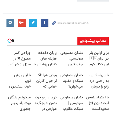
مطالب پیشنهادی
برای اولین بار
دندان مصنوعی
پایان دغدغه
جراحی کمر
در ایران🇮🇷
سوئیسی:
هزینه های
ممنوع ❌ در
این دکتر کرم
جدیدترین
دندان پزشکی با
منزل از شر کمر
ترمیم کننده 23
فناوری اروپا،
پک سفید
درد خلاص
با زاپیامکس،
دندان مصنوعی
ویدیو هولناک
با این روش
روزه ساخت!
سبک و مقاوم |
کننده خانگی
شوید◂پرسش‌نامه
به راحتی درد
سبک و مقاوم
از جوان کارتن
توی
پرداخت قسطی
زانو را درمان
می‌خوای؟
خوابی که
خونه،سفیدی و
کنید!
پرداخت
میلیاردر شد.
زیبایی دندوناتو
با اعتماد بنفس
دندان مصنوعی
درمان زانو درد،
میخوایم رایگان
اقساطی هم
آموزش رایگان
برگردون
لبخند بزن (ژل
سوئیسی |
بدون هیچگونه
بهت یاد بدیم
داریم!😍 | 📍
(40%off)
سفیدکننده
سبک، مقاوم،
عوارض در
چجوری
تهران
دندان40%تخفیف)
طبیعی! ویزیت
منزل
پولدارشی! باور