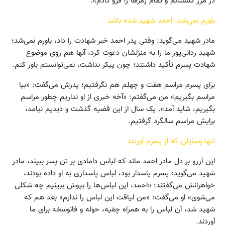
در مرز گلستانم و تمام رمزها را فرو دادم».
باورم نمی‌شد، احمد شهید شده باشد
مادر شهید می‌گوید: وقتی پدر احمد خبر شهادت را داد، باورم نمی‌شد؛
شهید ردانی‌پور ما را به منزلشان دعوت کرد، آنها هم روی موضوع
شهادت پسرم تأکید داشتند؛ چون پیکر نداشت، نمی‌توانستم باور کنم.
برای پسرم مراسم هفت و چهلم هم نگرفتیم؛ پدرش می‌گفت: «بیا
مراسم بگیریم» من می‌گفتم: «آخه خبری از او نداریم چطور مراسم
بگیریم، شاید آمد». یک سال از این قضیه گذشت و دیدیم نیامد،
برایش مراسم سالگرد گرفتیم.
تنها وسایلی که از پسرم آوردند
این آرزو بر دل مادر احمد ماند که لباس دامادی بر تن پسر ببیند، مادر
شهید می‌گوید: پسرم پاسدار بود، لباس پاسداری به او داده بودند،
خواهرانش می‌گفتند: «احمد، این لباس‌ها را بپوش ببینیم چه شکلی
می‌شوی» او می‌گفت: «من لیاقت این لباس را ندارم» بعد هم که
شهید شد، آن لباس را به همراه چفیه‌، حوله و فانوسخه‌ برای ما
آوردند.