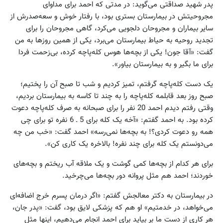
پدر شهید صداقتی می‌گوید: در مدتی که احمد برای مداوای
مجروحیتش در بیمارستان بستری بود، با رفتار خوش و سعه‌صدرش از
سایر بیماران و مجروحان دلجویی می‌کرد، گاهی مجروحان را برای
تجدید روحیه به حیاط بیمارستان می‌برد، یکی از همین روزها به من
گفت: «آقا جون! یکی از بچه‌ها هوس کله‌پاچه کرده، بی‌زحمت فردا
برای ما بگیر و به بیمارستان بیاور».
یک دست کله‌پاچه گرفتم، تمیز کردیم و شب تا صبح آن را پختیم؛
صبح روز بعد قابلمه کله‌پاچه را به چند تا کاسه به بیمارستان بردیم،
وقتی رفتم دیدم احمد 20 نفر را برای صبحانه به صرف کله‌پاچه دعوت
کرده‌ بود. به احمد گفتم: «آخه یک کله‌ برای 5 ـ 6 نفره تو برای چی
همه رو دعوت کردی؟! به بچه‌ها نمی‌رسه» احمد گفت: «خب من چه
می‌دونستم یک کله برای چند نفره! بالاخره یک کاری کن».
برای هر کدام از بچه‌ها کمی گوشت و یک ملاقه آب ریختم و بچه‌های
خوردند؛ احمد هم مثل پروانه دور بچه‌ها می‌چرخید.
در بیمارستان به دکتر معالجش گفتم: «اگر درمان پسرم خرج اضافه‌ای
می‌خواهد، در خدمتیم» او هم که پزشکی لایق بود، گفت: «پدر جان،
هر کاری از دست ما بر بیاید برای احمد انجام می‌دهیم، اینها مثل