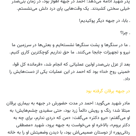
پدر شهید ادامه می‌دهد: احمد در جبهه اهواز بود، در زمان بنی‌صدر
خیلی سختی کشیدند. یک وقت‌هایی پای درد دلش می‌نشستم.
ـ بابا، در جبهه دیگر پوکیدیم!
ـ چرا؟
ـ ما در سنگرها و پشت سنگرها نشسته‌ایم و بعثی‌ها در سرزمین ما
نیرو و تجهیزات جابجا می‌کنند. ما حق نداریم کوچکترین کاری کنیم.
بعد از عزل بنی‌صدر اولین عملیاتی که انجام شد، «فرمانده کل قوا،
خمینی روح خدا» بود که احمد در این عملیات یکی از دست‌هایش را
داد.
در جبهه یرقان گرفته بود
مادر شهید می‌گوید: احمد در مدت حضورش در جبهه به بیماری یرقان
مبتلا شد؛ رنگ و رویش دائماً زرد بود، حتی سفیدی چشم‌هایش؛ به
او می‌گفتم: «برو دکتر» می‌گفت: «من که دردی ندارم، برای چه به
دکتر بروم»، بالاخره او می‌خواست به جبهه برود، شهید «مصطفی
ردانی‌پور» از دوستان صمیمی‌اش بود، با دیدن وضعیتش او را به خانه