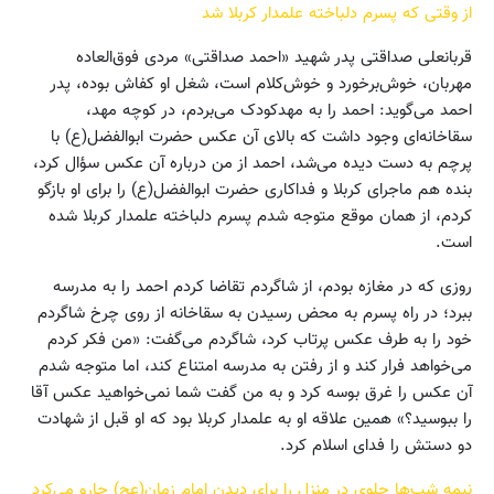
از وقتی که پسرم دلباخته علمدار کربلا شد
قربانعلی صداقتی پدر شهید «احمد صداقتی» مردی فوق‌العاده
مهربان، خوش‌برخورد و خوش‌کلام است، شغل او کفاش بوده، پدر
احمد می‌گوید: احمد را به مهدکودک می‌بردم، در کوچه مهد،
سقاخانه‌ای وجود داشت که بالای آن عکس حضرت ابوالفضل(ع) با
پرچم به دست دیده می‌شد، احمد از من درباره آن عکس سؤال کرد،
بنده هم ماجرای کربلا و فداکاری حضرت ابوالفضل(ع) را برای او بازگو
کردم، از همان موقع متوجه شدم پسرم دلباخته علمدار کربلا شده
است.
روزی که در مغازه بودم، از شاگردم تقاضا کردم احمد را به مدرسه
ببرد؛ در راه پسرم به محض رسیدن به سقاخانه از روی چرخ شاگردم
خود را به طرف عکس پرتاب کرد، شاگردم می‌گفت: «من فکر کردم
می‌خواهد فرار کند و از رفتن به مدرسه امتناع کند، اما متوجه شدم
آن عکس را غرق بوسه کرد و به من گفت شما نمی‌خواهید عکس آقا
را ببوسید؟» همین علاقه او به علمدار کربلا بود که او قبل از شهادت
دو دستش را فدای اسلام کرد.
نیمه شب‌ها جلوی در منزل را برای دیدن امام زمان(عج) جارو می‌کرد