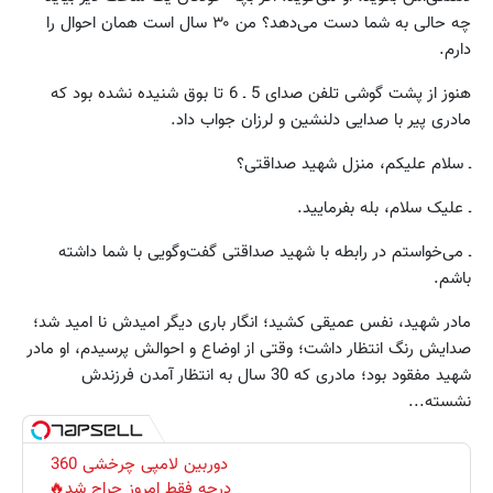
چه حالی به‌ شما دست می‌دهد؟ من ۳۰ سال است همان احوال را
دارم.
هنوز از پشت گوشی تلفن صدای 5 ـ 6 تا بوق شنیده نشده بود که
مادری پیر با صدایی دلنشین و لرزان جواب داد.
ـ سلام علیکم، منزل شهید صداقتی؟
ـ علیک سلام، بله بفرمایید.
ـ می‌خواستم در رابطه با شهید صداقتی گفت‌وگویی با شما داشته
باشم.
مادر شهید، نفس عمیقی کشید؛ انگار باری دیگر امیدش نا امید شد؛
صدایش رنگ انتظار داشت؛ وقتی از اوضاع و احوالش پرسیدم، او مادر
شهید مفقود بود؛ مادری که 30 سال به انتظار آمدن فرزندش
نشسته...
دوربین لامپی چرخشی 360
درجه فقط امروز حراج شد🔥