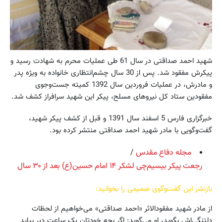
شهید احمد صداقتی در سال 61 طی عملیات محرم به شهادت رسید و
پیکرش مفقود شد. پس از 30 سال چشم‌انتظاری خانواده به ویژه پدر
و مادرش، در عملیات فروردین سال 1392 کمیته جست‌وجوی
مفقودین ستاد کل نیروهای مسلح، پیکر این شهید سرافراز کشف شد.
خبرگزاری فارس 5 اسفند سال 1391 و قبل از کشف پیکر شهید،
گفت‌و‌گویی با مادر شهید احمد صداقتی منتشر کرده بود.
مجله دفاع مقدس
/
رجعت پیکر بیسیم‌چی لشکر ۱۴ امام حسین(ع) بعد از ۳۰ سال
بازنشر این گفت‌و‌گوی صمیمی را بخوانید:
از مادر شهید مفقودالاثر «احمد صداقتی» می‌خواهیم از لحظات
دلتنگی‌اش بگوید، او می‌گوید: اگر بچه خودتان یک ساعت دیر بیاید