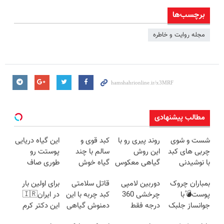
برچسب‌ها
مجله روایت و خاطره
مطالب پیشنهادی
شست و شوی
روند پیری رو با
کبد قوی و
این گیاه دریایی
چربی های کبد
این روش
سالم با چند
پوستت رو
با نوشیدنی
گیاهی معکوس
گیاه خوش
طوری صاف
گیاهی(55%تخفیف)
کن
طعم
میکنه انگار
بمباران چروک
دوربین لامپی
قاتل سلامتی
برای اولین بار
20سال جوون
پوست💣با
چرخشی 360
کبد چربه با این
در ایران🇮🇷
شدی🔥
جوانساز جلبک
درجه فقط
دمنوش گیاهی
این دکتر کرم
(تخفیف
امروز حراج شد
کبدتو بیمه کن
ترمیم کننده 23