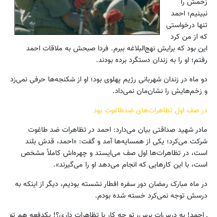
زخمش را
نبینیم؛ احمد
تنها درخواستی
که از من کرد
این بود که برایش نهج‌البلاغه ببرم. فردا صبحش به ملاقات احمد
رفتم؛ او را به زندان دستگرد برده بودند.
دو ماه در زندان‌ شهربانی رژیم پهلوی بود؛ او از شکنجه‌ها حرفی نمی‌زد
و زخم‌هایش را نشان‌مان نمی‌داد.
در صف اول تظاهرات‌های ضدطاغوت بود
مادر شهید صداقتی بیان می‌دارد: احمد در تظاهرات‌ ضد طاغوت
شرکت می‌کرد؛ یکی از همسایه‌ها آمد و گفت: «احمد، قدش بلند
است، در تظاهرات‌ها اول صف می‌ایستد و چهره‌اش کاملاً مشخص
است، با این کارهایی که انجام می‌دهد او را می‌گیرند».
در ماه مبارک رمضان دور سفره افطار نشسته بودیم، دیگر از اینکه به
درسش توجه نمی‌کرد خسته شده بودم.
ـ احمد! به درس‌ات برس، تو چه کار با تظاهرات داری؟! یکدفعه هم تو