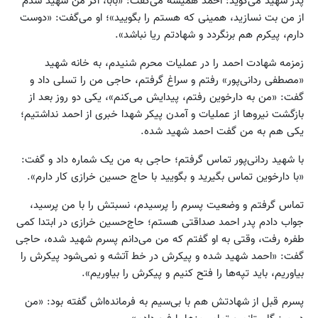
پدر شهید می‌گوید: احمد همیشه می‌گفت: «بابا، اگر من شهید شدم
از من بت نسازید، همینی که هستم را بگویید»؛ او می‌گفت: «دوست
دارم، پیکرم هم برنگردد و شهادتم ریا نباشد».
زمزمه شهادت احمد را در عملیات محرم شنیدم، به خانه شهید
«‌مصطفی ردانی‌پور» رفتم و سراغ گرفتم، حاجی من را تسلی داد و
گفت: «من به دارخوین رفتم، پیدایش می‌کنم»، یکی دو روز بعد از
بازگشت نیروها از عملیات و آمدن پیکر شهدا خبری از احمد نداشتیم؛
یکی هم به من گفت احمد شهید شده.
با شهید ردانی‌پور تماس گرفتم؛ حاجی به من یک شماره داد و گفت:
«با دارخوین تماس بگیرید و بگویید با حاج حسین خرازی کار دارم».
تماس گرفتم و وضعیت پسرم را پرسیدم، نسبتش را با من پرسید،
جواب دادم پدر احمد صداقتی هستم؛ حاج‌حسین خرازی در ابتدا کمی
طفره رفت، وقتی به او گفتم که من می‌دانم پسرم شهید شده، حاجی
گفت: «احمد شهید شده و پیکرش در خط آتشه و نمی‌شود پیکرش را
بیاوریم، باید تپه‌ها را فتح کنیم و پیکرش را بیاوریم».
پسرم قبل از شهادتش هم با بی‌سیم به فرمانده‌اش گفته بود: «من