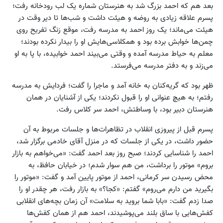
بعد هم که احمد بزرگ شد به هنرستان شماره یک لب رودخانه رفت؛
پسرم علاقه زیادی به روضه و هیئت داشت و شب‌ها تا دیر وقت در
هیئت می‌ماند؛ یک روز احمد به مدرسه رفت، موقع زنگ تفریح روی
چمن‌ها خوابش برده بود و همکلاسی‌هایش او را بیدار نکرده بودند؛
معلم به حیاط مدرسه آمده و وقتی می‌بیند احمد خوابیده، با پا به او
می‌زند و به دفتر مدرسه می‌فرستد.
ظهر بود که گریه‌کنان به خانه آمد و ماجرا را گفت؛ فردایش به مدرسه
رفتم؛ به هیچ عنوانی او را قبول نکردند؛ یکی از آشنایان در همان
هنرستان دبیر بود، با وساطتش، احمد سر کلاس رفت.
پسرم قبل از پیروزی انقلاب در تظاهرات‌ها و جلسات مربوط به آن
حضور داشت، در یکی از جلسات که در منزل آقای خادمی برگزار شد،
احمد را شناسایی کردند؛ صبح روز بعد احمد گفت: «می‌خواهم به بازار
بروم» موتور را برداشت، من هم سوار شدم؛ در خیابان حافظ، به
محض رسیدن سر کرمانی، احمد از موتور پایین آمد و گفت: «موتور را
بگیرید من دارم می‌روم» گفتم: «کجا؟» به بازار رفت، هر چقدر او را
صدا زدم گفت: «بابا شما بروید به سلامت» آن زمان بچه‌های انقلابی
کفش‌هایی با ساق ‌بلند می‌پوشیدند، احمد هم از همان کفش‌ها