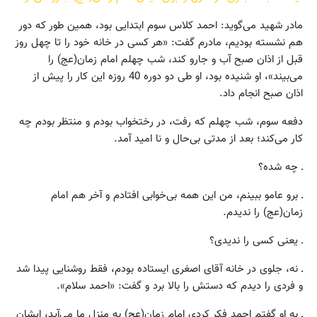
مادر شهید می‌گوید: احمد کلاس سوم ابتدایی بود، همین طور که دور
هم نشسته بودیم، مادرم گفت: «هر کسی در خانه خود را تا چهل روز
قبل از اذان صبح آب و جارو کند، شب چهلم امام زمان(عج) را
می‌بیند»، او شنیده بود، او طی دو دوره 40 روزه این کار را پیش از
اذان صبح انجام داد.
دفعه سوم، شب چهلم که رفت، در رختخواب بودم و منتظر بودم چه
کار می‌کند؛ بعد از مدتی بی‌حال و نا امید آمد.
ـ چه شده؟
ـ برو عامو ببینم، من این همه بی‌خوابی افتادم و آخر هم امام
زمان(عج) را ندیدم.
ـ یعنی کسی را ندیدی؟
ـ نه، جلوی در خانه آقای اصغری ایستاده بودم، فقط روشنایی پیدا شد
و فردی را دیدم که دستش را بالا برد و گفت: «احمد سلام».
ـ به او گفتم احمد فکر کردی امام زمان(عج) به منزل ما می‌آید، ایشان