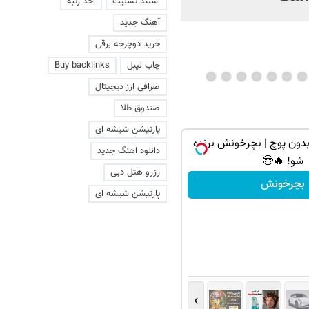
استند تسلیت
اخذ رتبه
آهنگ جدید
خرید دوچرخه برقی
چاپ لیبل
Buy backlinks
صرافی ارز دیجیتال
صندوق طلا
پارتیشن شیشه ای
دون پوچ | بچرخونش برنده
دانلود اهنگ جدید
شو! 🔥😍
رزرو هتل دبی
بچرخونش
پارتیشن شیشه ای
›