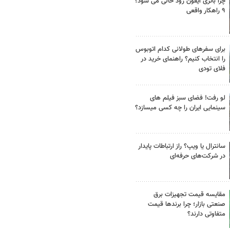
چرا باتری آیفون زود خالی می شود؟
۹ راهکار واقعی
برای سفرهای طولانی کدام اتوبوس
را انتخاب کنیم؟ راهنمای خرید در
فلای تودی
لو رفت! فضای سبز فیلم های
سینمایی ایران را چه کسی میسازد؟
سانترال یا ویپ؟ راز ارتباطات پایدار
در شرکت‌های حرفه‌ای
مقایسه قیمت تجهیزات برق
صنعتی بازار؛ چرا برندها قیمت
متفاوتی دارند؟