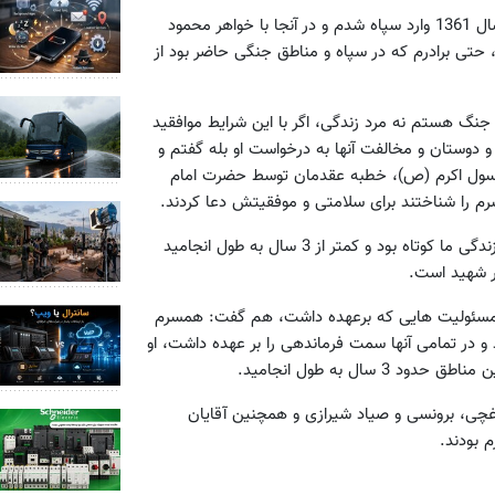
عماد الاسلامی در رابطه با ازدواج خود با شهید کاوه تصریح کرد: در سال 1361 وارد سپاه شدم و در آنجا با خواهر محمود
 حتی برادرم که در سپاه و مناطق جنگی حاضر بود از
نگ هستم نه مرد زندگی، اگر با این شرایط موافقید
 و دوستان و مخالفت آنها به درخواست او بله گفتم و
ز عید سعید مبعث رسول اکرم (ص)، خطبه عقدمان توسط حضرت امام
م را شناختند برای سلامتی و موفقیتش دعا کردند.
همسر شهید کاوه درباره یادگار همسر شهیدش هم خاطرنشان کرد: زندگی ما کوتاه بود و کمتر از 3 سال به طول انجامید
 و مسئولیت هایی که برعهده داشت، هم گفت: همسرم
، خیبر، تک حاج عمران و کربلای 1 و 2 حاضر بود و در تمامی آنها سمت فرماندهی را بر عهده داشت، او
ل به طول انجامید.
چی، برونسی و صیاد شیرازی و همچنین آقایان
 بودند.