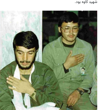
شهید کاوه بود.
این پک تقویت موی جلبک توی حمومت
IM LS7 لوکس ترین شاسی بلند برقی ایران
خالیه!45%تخفیف
ثبت درخواست
خرید محصول