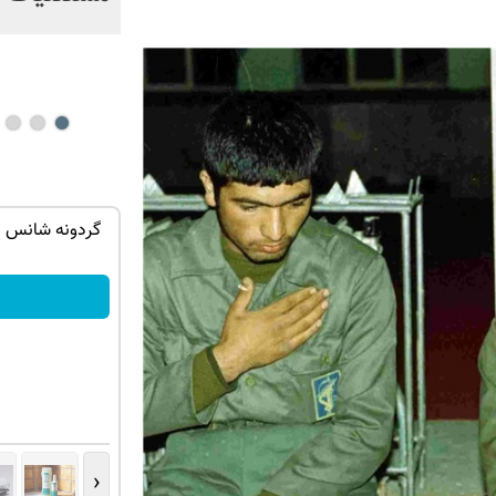
می‌شکند؟ + فیلم
کشف جدید متخصصین که ریزش مو را
گردونه شانس ب
متوقف می کند
خرید محصول
‹