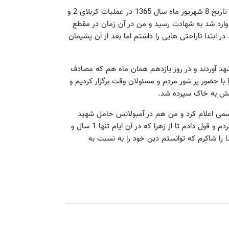
همسر شهید کاوه در رابطه با شهادت همسرش هم گفت: محمود در تاریخ 8 شهریور ماه سال 1365 در عملیات کربلای 2 و
یه سرش وارد شد به شهادت رسید و من در آن زمان در مقطع
ابتدا ناراحتی هایی را داشتم اما بعد از آن پشیمان
اه پیکر پاکش را به مشهد آوردند و در روز یازدهم همان ماه هم که مصادف
ا با حضور پر شور مردم و مسئولان وقت برگزار کردیم و
مانش به خاک سپرده شد.
رسمی اعلام کرد و من هم در آمبولانس حامل شهید
آخرین دیدارم را با همسرم داشتم و تا بهشت رضا (ع) با او درد دل کردم و قول دادم تا از زهرا که در آن ایام تنها 1 سال و
 را شاکرم که توانستم دین خود را به نسبت به