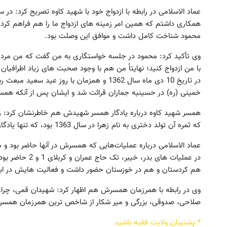
همکاری داشتم که همین امر زمینه های ازدواج ما را هم فراهم کرد،
محمود شناخت کامل داشت و موافق این وصلت بود.
وی تأکید کرد: محمود در جلسه خواستگاری به من گفت که من مرد ج
با من ازدواج کنید؛ نهایتاً من هم با وجود صحبت های زیاد اطرافیان
در تاریخ 10 دی ماه سال 1362 و همزمان با رو
خمینی (ره) در حسینیه جماران قرائت شد و ایشان پس از آنکه همسر
که ثمره آن تولد دختری به نام زهرا در سال 1363 بود، که تنها یادگار شهید است.
عماد الاسلامی درباره عملیات‌هایی که همسرش در آنها حاضر بود
در عملیات های بدر
هم کردستان و هم در خوزستان حضور داشت و فعالیت هایش در این مناطق حدود 3 سا
وی در رابطه با همرزمان همسرش هم اظهار کرد: شهیدان قمی، چراغ
صلاحی، صدوقی، بزرگی و میر شکار از شاخص ترین همرزمان همسرم
* پشتیبان ولایت فقیه باشید