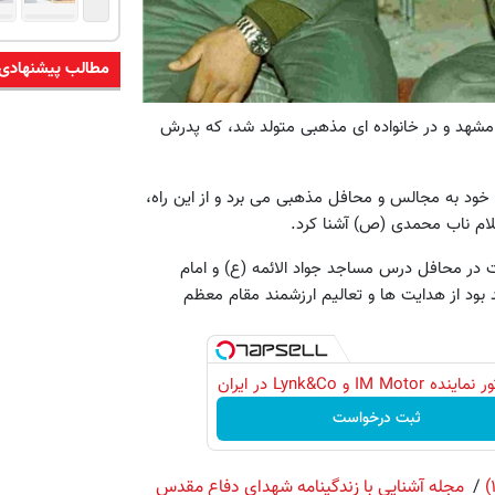
مطالب پیشنهادی
نخستین روز از خردادماه سال 1340 کودکی در مشهد و در خانواده ‌ای مذهبی متولد شد، که پدرش
خود به مجالس و محافل مذهبی می‌ برد و از این راه،
سلام ناب محمدی (ص) آشنا کرد.
کت در محافل درس مساجد جواد الائمه (ع) و امام
بود از هدایت ها و تعالیم ارزشمند مقام معظم
IM Motor و Lynk&Co در ایران
ثبت درخواست
/
مجله آشنایی با زندگینامه شهدای دفاع مقدس