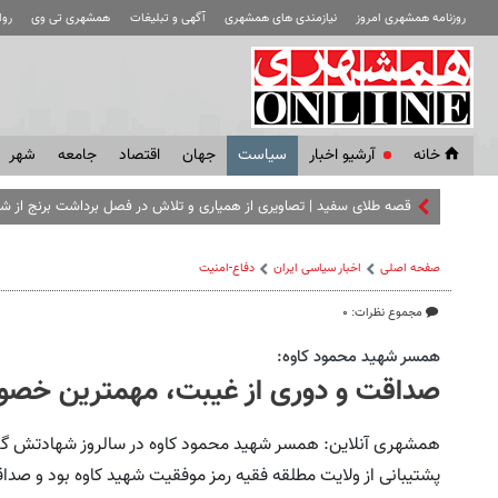
روزنامه همشهری امروز
نیازمندی های همشهری
آگهی و تبلیغات
همشهری تی وی
رو
خانه
آرشیو اخبار
سياست
جهان
اقتصاد
جامعه
شهر
قصه طلای سفید | تصاویری از همیاری و تلاش در فصل برداشت برنج از شا
صفحه اصلی
اخبار سیاسی ایران
دفاع-امنیت
مجموع نظرات: ۰
همسر شهید محمود کاوه:
صداقت و دوری از غیبت، مهمترین خصو
همشهری آنلاین: همسر شهید محمود کاوه در سالروز شهادتش گ
پشتیبانی از ولایت مطلقه فقیه رمز موفقیت شهید کاوه بود و ص