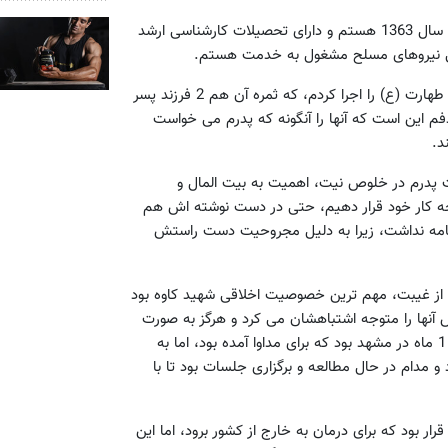
زهرا کاوه تنها یادگار شهید کاوه هم در سخنانی اظهار کرد: من متولد سال 1363 هستم و دارای تحصیلات کارشناسی ارشد
بانی نیروهای مسلح مشغول به خدمت هستم.
وی افزود: در سال 1384 هم با ازدواج خود سنت اهل بیت عصمت و طهارت (ع) را اجرا کردم، که ثمره آن هم 2 فرزند پسر
و محمد محراب 4 ساله هستند و هدفم این است که آنها را آنگونه که پدرم می خواست
د.
ت پدرم در خلوص نیت، اهمیت به بیت المال و
لوحه کار خود قرار دهیم، حتی در دست نوشته اش هم
 نامه نداشت، زیرا به دلیل مجروحیت دست راستش
 از غیبت، مهم ترین خصوصیت اخلاقی شهید کاوه بود
نها را متوجه اشتباهشان می کرد و هرگز به صورت
لسانی به این افراد تذکر نمی داد؛ حتی در طول مدت جنگ هم فقط 1 ماه در مشهد بود که برای مداوا آمده بود، اما به
و مدام در حال مطالعه و برگزاری جلسات بود تا با
ار بود که برای درمان به خارج از کشور برود، اما این