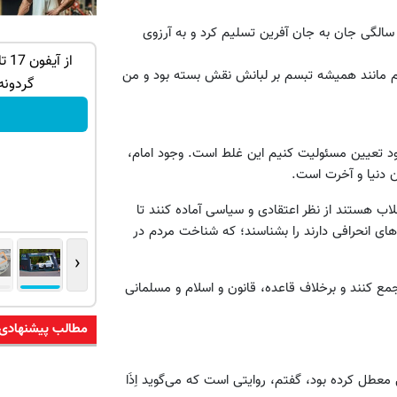
هید بروجردی در تاریخ اول خرداد ۱۳۶۲ براثر انفجار مین در سن ۲۹ سالگی جان به جان آفرین تسلیم کرد و به آرزوی
جعه فروخته
بازدید از IM LS7 لوکس ترین شاسی بلند
دم مانند همیشه تبسم بر لبانش نقش بسته بود و من
برقی ایران در باشگاه انقلاب
گردونه
ثبت درخواست
خود تعیین مسئولیت کنیم این غلط است. وجود امام،
ن دنیا و آخرت است.
اب هستند از نظر اعتقادی و سیاسی آماده کنند تا
های انحرافی دارند را بشناسند؛ که شناخت مردم در
‹
کنند و برخلاف قاعده، قانون و اسلام و مسلمانی
مطالب پیشنهادی
معطل کرده بود، گفتم، روایتی است که می‌گوید اِذَا