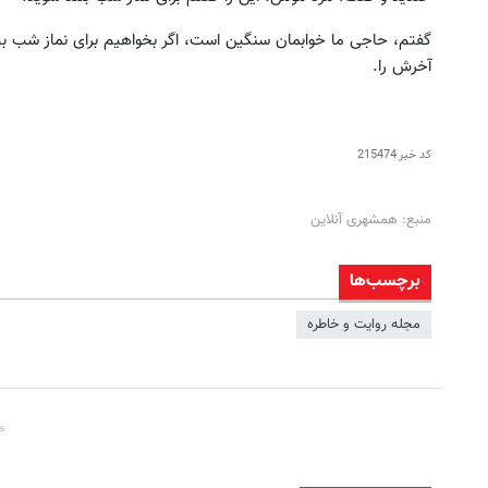
گفتم، حاجی ما خوابمان سنگین است، اگر بخواهیم برای نماز شب بیدا
آخرش را.
کد خبر
215474
منبع: همشهری آنلاین
برچسب‌ها
مجله روایت و خاطره