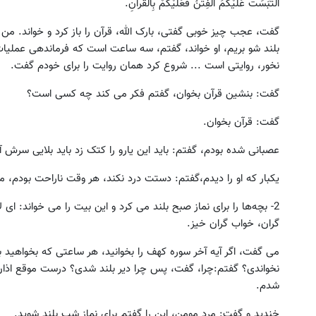
الْتَبَسَتْ عَلَیْکُمُ الفِتَنُ فَعَلَیْکُمْ بِالْقُرآنِ.
گفت، عجب چیز خوبی گفتی، بارک الله، قرآن را باز کرد و خواند. من را
بلند شو بریم، او خواند، گفتم، سه ساعت است که فرماندهی عمل
نخور، روایتی است ... شروع کرد همان روایت را برای خودم گفت.
گفت: بنشین قرآن بخوان، گفتم فکر می کند چه کسی است؟
گفت: قرآن بخوان.
عصبانی شده بودم، گفتم: باید این یارو را کتک زد باید بلایی سرش آو
یکبار که او را دیدم،گفتم: دستت درد نکند، هر وقت ناراحت بودم، م
2- بچه‌ها را برای نماز صبح بلند می کرد و این بیت را می خواند: ای
گران، خواب گران خیز.
می گفت، اگر آیه آخر سوره کهف را بخوانید، هر ساعتی که بخواهید بی
نخواندی؟ گفتم:چرا، گفت، پس چرا دیر بلند شدی؟ درست موقع اذان 
شدم.
خندید و گفت: مرد مومن، این را گفتم برای نماز شب بلند شوید.