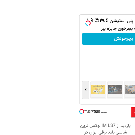
از آیفون 17 تا پلی استیشن 5 🎮😍📱 |
 بچرخون جایزه ببر
بچرخونش
›
بازدید از IM LS7 لوکس ترین
شاسی بلند برقی ایران در