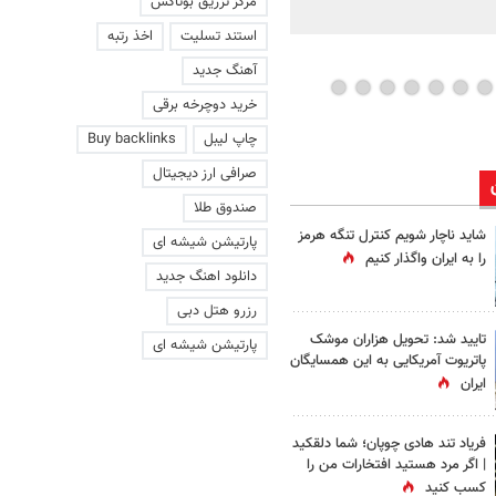
مرکز تزریق بوتاکس
ویدئو
استند تسلیت
اخذ رتبه
آهنگ جدید
خرید دوچرخه برقی
چاپ لیبل
Buy backlinks
صرافی ارز دیجیتال
صندوق طلا
شاید ناچار شویم کنترل تنگه هرمز
پارتیشن شیشه ای
را به ایران واگذار کنیم
دانلود اهنگ جدید
رزرو هتل دبی
تایید شد: تحویل هزاران موشک
پارتیشن شیشه ای
پاتریوت آمریکایی به این همسایگان
ایران
فریاد تند هادی چوپان؛‌ شما دلقکید
| اگر مرد هستید افتخارات من را
کسب کنید