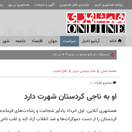
روزنامه همشهری امروز
نیازمندی های همشهری
آگهی و تبلیغات
همشهری تی وی
رو
خانه
آرشیو اخبار
سياست
جهان
اقتصاد
جامعه
شهر
مسئو
صفحه اصلی
اخبار سیاسی ایران
دفاع-امنیت
مجموع نظرات: ۰
او به ناجی کردستان شهرت دارد
همشهری آنلاین: اول خرداد یادآور شجاعت و رشادت‌های فرمانده 
کردستان را از دست دموکرات‌ها و ضد انقلاب آزاد کند و لقب ناجی 