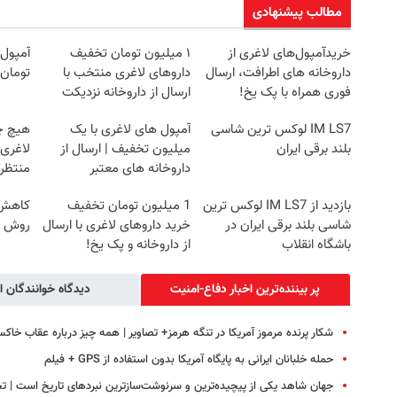
مطالب پیشنهادی
خریدآمپول‌های لاغری از
۱ میلیون تومان تخفیف
داروخانه های اطرافت، ارسال
داروهای لاغری منتخب با
تومان 
فوری همراه با پک یخ!
ارسال از داروخانه نزدیکت
IM LS7 لوکس ترین شاسی
آمپول های لاغری با یک
هیچ چ
بلند برقی ایران
میلیون تخفیف | ارسال از
لاغری
داروخانه های معتبر
منتظرت
بازدید از IM LS7 لوکس ترین
1 میلیون تومان تخفیف
کاهش و
شاسی بلند برقی ایران در
خرید داروهای لاغری با ارسال
روش خ
باشگاه انقلاب
از داروخانه و پک یخ!
پر بیننده‌ترین اخبار دفاع-امنیت
دیدگاه خوانندگان ا
شکار پرنده مرموز آمریکا در تنگه هرمز+ تصاویر | همه چیز درباره عقاب خا
حمله خلبانان ایرانی به پایگاه آمریکا بدون استفاده از GPS + فیلم
جهان شاهد یکی از پیچیده‌ترین و سرنوشت‌سازترین نبردهای تاریخ است | تجربه ۱۸ و ۱۹ دی ماه ۱۴۰۴ به ما آموخ