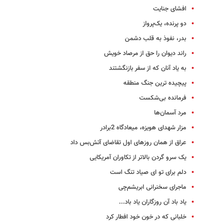
افشای جنایت
دو پرنده، یک‌پرواز
بدر، نفوذ به قلب دشمن
راند دیوان را حق از مرصاد خویش
به یاد آنان که از سفر بازنگشتند
پیچیده ترین جنگ منطقه
فرمانده بی‌شکست
مرد آسمان‌ها
مزار شهدای هویزه، میعادگاه 2برادر
عراق از همان روزهای اول تقاضای آتش‌بس داد
یک سرو گردن بالاتر از تکاوران آمریکایی
دلم برای تو ای صیاد تنگ است
ماجرای سخنرانی ابریشم‌چی
یاد باد آن روزگاران یاد باد...
خلبانی که در خون خود افطار کرد