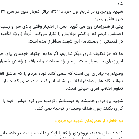
شد.
ش
دیرینه‌اش رسید.
شاسی بلند برقی ایران
تنها در چند ساعت و با یکبار مرا
یکی از همرزمان وی می ‌گوید: پس از انفجار وقتی بالای سر او رسی
شد ✅
ثبت درخواست
احساس کردم که او کلام مولایش را تکرار می‌کند. فُزتُ وَ رَبّ الکَعبَه
درخواست فروش
در قسمتی از وصیتنامه این شهید سرافراز آمده است:
ما که جز تکلیف کاری دیگر نداریم، اگر ما به اجتهاد خودمان برای 
امروز برای ما معیار است. راه او راه سعادت و انحراف از راهش خسرا
وصیتم به برادران این است که سعی کنند توده مردم را که عاشق انقل
بتوانند کادرهای صادق انقلاب را شناسایی کنند و عناصری که جریان 
تداوم انقلاب امری حیاتی است.
شهید بروجردی همیشه به دوستانش توصیه می کرد حواس خود را جمع 
کاری نکنند چون هدف وسیله را توجیه نمی کند.
دو خاطره از همرزمان شهید بروجردی:
1- دادستان جدید، بروجردی را که با او کار داشت، پشت در دادستانی 