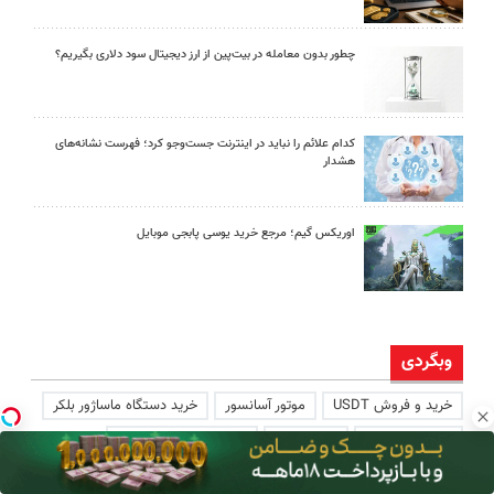
چطور بدون معامله در بیت‌پین از ارز دیجیتال سود دلاری بگیریم؟
کدام علائم را نباید در اینترنت جست‌وجو کرد؛ فهرست نشانه‌های
هشدار
اوریکس گیم؛ مرجع خرید یوسی پابجی موبایل
وبگردی
خرید و فروش USDT
موتور آسانسور
خرید دستگاه ماساژور بلکر
اجاره ویلا شمال
خرید ادکلن
خرید لوازم آرایشی اصل
خرید طلای آب شده
مزایده خودرو
مرکز تزریق بوتاکس