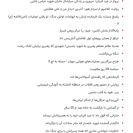
پرواز در عید قربان؛ مروری بر زندگی سرلشکر خلبان شهید عباس بابایی
روایت غلامپور از سردار هور؛ آخرین دیدار من و علی هاشمی
پاسخ مستند یک فرمانده ارتش به ابهامات اوایل جنگ، لو رفتن عملیات ثامن‌الائمه (ع)
و ...
پایه‌گذار بخش (شین‌- میم‌- ر) مرکز زرهی شیراز
عراق از همان روزهای اول تقاضای آتش‌بس داد
هدیه مقام معظم رهبری به شهید یاسینی/ شهیدی که رهبری برایش اشک ریخت
تنگه بی‌بازگشت
طراح بزرگترین عملیات‌های هوایی جهان - حمله به اچ 3
حماسه 34 روز مقاومت
فرماندهی که راهنمای آمبولانس‌ها شد
روایتی از حضور رهبر انقلاب در منطقه آغشته به آلودگی شیمیایی
بدر، نفوذ به قلب دشمن
کپی‌برداری عراقی‌ها از ابتکار ایرانی‌ها
از گمنامی تا بازگشت به خانه بعد از 25 سال
خلبانی که قول داد تا عید قربان خود را به همرزمانش برساند
انگشتر گمشده شهید علمدار که مادرِ سادات آن را بازگرداند
خاطرات خواندنی مادری که همه پسرانش را برای جنگ داد