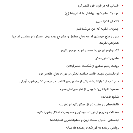
خلبانی که در خون خود افطار کرد
عهد یک مادر شهید زرتشتی با امام رضا (ع)
فاتحان فتح‌المبین
چمران، آنگونه که من می‌شناختم
پس از فتح خرمشهر ادامه دفاع معقول و مشروع بود/ برخی مسئولان سیاسی امام را
همراهی نکردند
گفت‌وگوی نوروزی با همسر شهید مهدی باکری
ماموریت غیرممکن
روایت رحیم صفوی از شکست حصر آبادان
او نخستین شهید اقلیت پدافند ارتش در دوران دفاع مقدس بود
دلم غم دارد؛ بازنشر خاطراتی از حضور رهبر انقلاب در مراسم تشییع شهید آوینی
محمود تاج‌الدین؛ شهیدی از تبار سوره‌های سرخ
شکوه فرمانده
ناگفته‌هایی از هفت تن آل صفای گردان تخریب
صداقت و دوری از غیبت، مهمترین خصوصیت اخلاقی شهید کاوه
اردستانی؛ خلبان سخت‌ترین و خطرناک‌ترین عملیات‌ها
روایتی از زنده به گور شدن رزمنده ۱۵ ساله