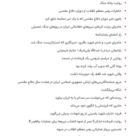
روایت زنانه جنگ
خاطرات رهبر معظم انقلاب از دوران دفاع مقدس‏
بانوی دلیر دوران دفاع مقدس که با یک تبر حماسه‌ خلق کرد
ماجرای زیارت کربلای نیروهای اطلاعاتی ایران در روزهای جنگ تحمیلی
راز امضای رضایتنامه
ماجرای ضرب و شتم شهید باقری؛ خبرنگاری که استراتژیست جنگ شد
بازخوانی دیدار با عبدالله ولی‌شرف؛ جانباز شیمیایی
روایتی از مراسم عروسی یک فرمانده در مسجد
بوته گلی که بدون آب رشد کرده بود
وقتی شهید شد فقط یک دوچرخه داشت
مرور حماسه‌آفرینی‌های ارتش جمهوری اسلامی ایران در هشت سال دفاع مقدس
تنگه بی‌بازگشت
رزمنده‌ای که می‌خواست سر صدام را به ایران بیاورد
مادری که فرزندش را الگوی خود می‌داند
فرزند خلبان شهید یاسینی از روز شهادت پدرش می‌گوید
روایت فرمانده لشکر 5 نصر از نحوه انتخاب نیروها برای عملیات والفجر 8
نخستین پرواز عملیاتی رهبر معظم انقلاب در جبهه