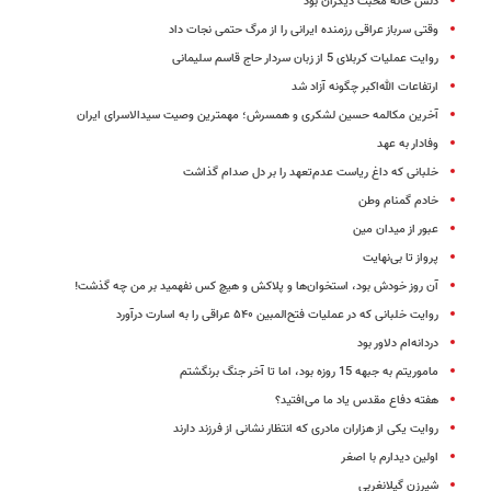
دلش خانه محبت دیگران بود
وقتی سرباز عراقی رزمنده ایرانی را از مرگ حتمی نجات داد
روایت عملیات کربلای 5 از زبان سردار حاج قاسم سلیمانی
ارتفاعات الله‌اکبر چگونه آزاد شد
آخرین مکالمه حسین لشکری و همسرش؛ مهمترین وصیت سیدالاسرای ایران
وفادار به عهد
خلبانی که داغ ریاست عدم‌تعهد را بر دل صدام گذاشت
خادم گمنام وطن
عبور از میدان مین
پرواز تا بی‌نهایت
آن روز خودش بود، استخوان‌ها و پلاکش و هیچ کس نفهمید بر من چه گذشت!
روایت خلبانی که در عملیات فتح‌المبین ۵۴۰ عراقی را به اسارت درآورد
دردانه‌ام دلاور بود
ماموریتم به جبهه 15 روزه بود، اما تا آخر جنگ برنگشتم
هفته دفاع مقدس یاد ما می‌افتید؟
روایت یکی از هزاران مادری که انتظار نشانی از فرزند دارند
اولین دیدارم با اصغر
شیرزن گیلانغربی