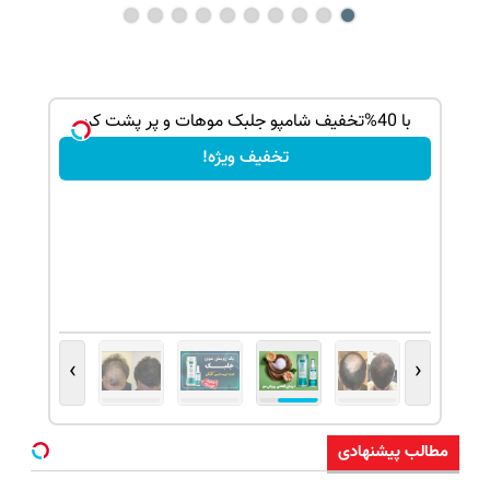
بک!
با 40%تخفیف شامپو جلبک موهات و پر پشت کن
تخفیف ویژه!
›
‹
مطالب پیشنهادی