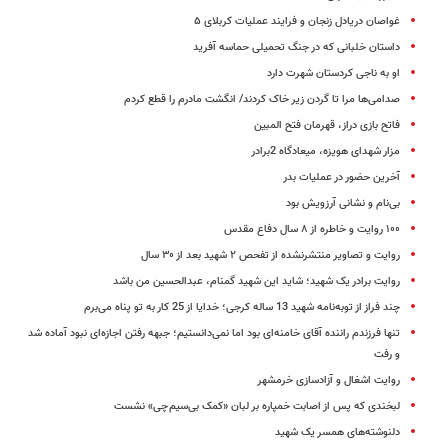
غواصان دریادل زنجان و فرایند عملیات کربلای ۵
داستان خلبانی که در جنگ تحمیلی حماسه آفرید
او به ناجی کردستان شهرت دارد
صدامی‌ها مرا تا گردن زیر خاک کردند/ انگشت مادرم را قطع کردم
فاتح بازی دراز، قهرمان فتح المبین
مزار شهدای هویزه، میعادگاه 2برادر
آخرین حضور در عملیات بدر
بی‌نام و نشانی آرزویش بود
۱۰۰ روایت و خاطره از ۸ سال دفاع مقدس
روایت و تصاویر منتشرنشده از تفحص ۲ شهید بعد از ۳۰ سال
روایت برادر یک شهید؛ شاید این شهید گمنام، عبدالحسین من باشد
چند فراز از توبه‌نامه شهید 13 ساله کرجی؛ خدایا از 25 کار به تو پناه می‌برم
تنها فرزندم راننده آقای خامنه‌ای بود اما نمی‌دانستیم؛ جبهه‌ رفتن اجازه‌ای نبود آماده شد
و رفت
روایت اشغال و آزادسازی خرمشهر
لبخندی که پس از اصابت خمپاره بر لبان «کمک بی‌سیم چی» نشست
دلنوشته‌های همسر یک شهید