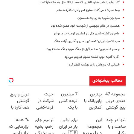
گفت‌وگو با مادر مفقودالاثری که بعد از 30 سال به خانه بازگشت
رضا همیشه می‌گفت مطیع امر ولایت فقیه هستم
سرداران شهید به روایت همسران
همسرم در عالم بیهوشی از شهادت خود مطلع شده بود
ماجرای کشته شدن یکی از اعضای کومله در مریوان
سیدالاسراء ایران؛ نخستین اسیر و آخرین آزاده جنگ
جاسم غضبانپور: صدام قبل از جنگ موزه جنگ ساخته بود
اگر با گلوله توپ کشته نشوم آبرویم می‌رود
خلبانی که روزه‌اش را در بهشت افطار کرد
مطالب پیشنهادی
مجموعه 47
بهترین
7 میلیون
جهت
دریل و پیچ
عددی دریل
پاوربانک با
قرعه کشی
شرکت در
گوشتی
پیچ گوشتی
کمترین
با یک
قرعه‌کشی
همه‌کاره با
شارژی
قیمت❗
پرسلاین
۷ میلیون
گیربکس
تنها در چند
این
برای اولین
ترمیم جای
🔧 همه
(تخفیف به
ساده
تومانی وارد
هوشمند ⚙️
ساعت و با
مجموعه
بار در ایران
زخم، بخیه
ابزارهایی که
مدت
شوید
(نصف
یکبار
دریل و پیچ
🇮🇷 این
و سوختگی
نیاز داری،
محدود)
قیمت بازار