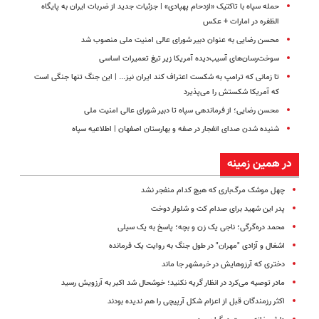
حمله سپاه با تاکتیک «ازدحام پهپادی» | جزئیات جدید از ضربات ایران به پایگاه
الظفره در امارات + عکس
محسن رضایی به عنوان دبیر شورای عالی امنیت ملی منصوب شد
سوخت‌رسان‌های آسیب‌دیده آمریکا زیر تیغ تعمیرات اساسی
تا زمانی که ترامپ به شکست اعتراف کند ایران نیز... | این جنگ تنها جنگی است
که آمریکا شکستش را می‌پذیرد
محسن رضایی؛ از فرماندهی سپاه تا دبیر شورای عالی امنیت ملی
شنیده شدن صدای انفجار در صفه و بهارستان اصفهان | اطلاعیه سپاه
در همین زمینه
چهل موشک مرگ‌باری که هیچ کدام منفجر نشد
پدر این شهید برای صدام کت و شلوار دوخت
محمد دره‌گرگی؛ ناجی یک زن و بچه؛ پاسخ به یک سیلی
اشغال و آزادی "مهران" در طول جنگ به روایت یک فرمانده
دختری که آرزوهایش در خرمشهر جا ماند
مادر توصیه می‌کرد در انظار گریه نکنید؛ خوشحال شد اکبر به آرزویش رسید
اکثر رزمندگان قبل از اعزام شکل آرپیچی را هم ندیده بودند