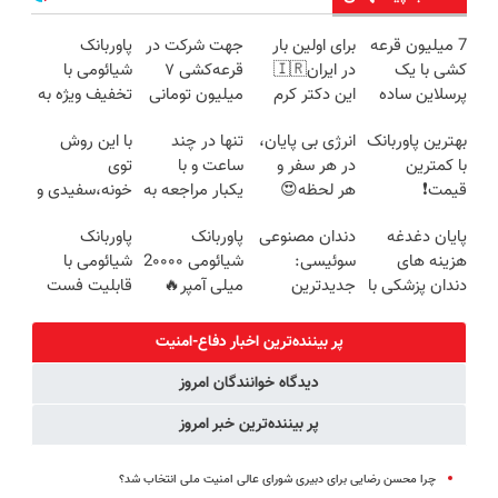
7 میلیون قرعه
برای اولین بار
جهت شرکت در
پاوربانک
کشی با یک
در ایران🇮🇷
قرعه‌کشی ۷
شیائومی با
پرسلاین ساده
این دکتر کرم
میلیون تومانی
تخفیف ویژه به
ترمیم کننده 23
وارد شوید
مدت محدود🔥
بهترین پاوربانک
انرژی بی پایان،
تنها در چند
با این روش
روزه ساخت!
با کمترین
در هر سفر و
ساعت و با
توی
قیمت❗
هر لحظه😍
یکبار مراجعه به
خونه،سفیدی و
پاوربانک
خودرو45
زیبایی دندوناتو
پایان دغدغه
دندان مصنوعی
پاوربانک
پاوربانک
شیائومی با
برگردون
هزینه های
سوئیسی:
شیائومی 2۰۰۰۰
شیائومی با
تخفیف ویژه🔥
(40%off)
دندان پزشکی با
جدیدترین
میلی آمپر🔥
قابلیت فست
پک سفید
فناوری اروپا،
(تخفیف +
شارژ در زمان
کننده خانگی
سبک و مقاوم |
پرداخت درب
های بی برقی⚡
پر بیننده‌ترین اخبار دفاع-امنیت
پرداخت قسطی
منزل)
دیدگاه خوانندگان امروز
پر بیننده‌ترین خبر امروز
چرا محسن رضایی برای دبیری شورای عالی امنیت ملی انتخاب شد؟