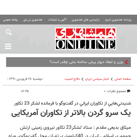
روزنامه همشهری امروز
نیازمندی های همشهری
آگهی و تبلیغات
همشهری تی وی
روابط عمومی ه
وزن و ابعاد دیوار پیش ساخته بتنی چقدر است؟
صفحه اصلی
اخبار سیاسی ایران
دفاع-امنیت
دوشنبه ۲۸ فروردین ۱۳۹۱ -
مجموع نظرات: ۰
۰۷:۲۵
شنيدني‌هايي از تكاوران ايراني در گفت‌وگو با فرمانده لشكر 23 تكاور
یک سرو گردن بالاتر از تکاوران آمریکایی
میثاق بدیعی مقدم : ستاد لشکر23 تکاور نیروی زمینی ارتش
جمهوری اسلامی ایران در 40کیلومتری تهران محل گفت‌وگوی ویژه