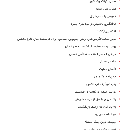
صدای‌ گرفته یک شهر
آتش، بس است
کابوسی با طعم خردل
غافلگیری تاکتیکی در نبرد شرق بصره
تنگه بی‌بازگشت
مرور حماسه‌آفرینی‌های ارتش جمهوری اسلامی ایران در هشت سال دفاع مقدس
روایت رحیم صفوی از شکست حصر آبادان
کربلای 4، ضربه به خط تدافعی دشمن
علمدار خمینی
افشای جنایت
دو پرنده، یک‌پرواز
بدر، نفوذ به قلب دشمن
روایت اشغال و آزادسازی خرمشهر
راند دیوان را حق از مرصاد خویش
به یاد آنان که از سفر بازنگشتند
دردانه‌ام دلاور بود
پیچیده ترین جنگ منطقه
آخرین حضور در عملیات بدر