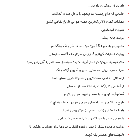
یاد باد آن روزگاران یاد باد...
خلبانی که داغ ریاست عدم‌تعهد را بر دل صدام گذاشت
عملیات کمان 99بزرگ‌ترین حمله هوایی تاریخ نظامی کشور
شیرزن گیلانغربی
روایت زنانه جنگ
ماموریتم به جبهه 15 روزه بود، اما تا آخر جنگ برنگشتم
روایت عملیات کربلای 5 از زبان سردار حاج قاسم سلیمانی
مادر توصیه می‌کرد در انظار گریه نکنید؛ خوشحال شد اکبر به آرزویش رسید
سیدالاسراء ایران؛ نخستین اسیر و آخرین آزاده جنگ
اردستانی؛ خلبان سخت‌ترین و خطرناک‌ترین عملیات‌ها
از گمنامی تا بازگشت به خانه بعد از 25 سال
گفت‌وگوی نوروزی با همسر شهید مهدی باکری
طراح بزرگترین عملیات‌های هوایی جهان - حمله به اچ 3
پایه‌گذار بخش (شین‌- میم‌- ر) مرکز زرهی شیراز
بازخوانی دیدار با عبدالله ولی‌شرف؛ جانباز شیمیایی
روایت فرمانده لشکر 5 نصر از نحوه انتخاب نیروها برای عملیات والفجر 8
دلنوشته‌های همسر یک شهید