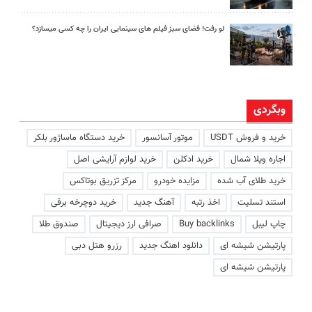
لو رفت! فضای سبز فیلم های سینمایی ایران را چه کسی میسازد؟
وبگردی
خرید و فروش USDT
موتور آسانسور
خرید دستگاه ماساژور بلکر
اجاره ویلا شمال
خرید ادکلن
خرید لوازم آرایشی اصل
خرید طلای آب شده
مزایده خودرو
مرکز تزریق بوتاکس
استند تسلیت
اخذ رتبه
آهنگ جدید
خرید دوچرخه برقی
چاپ لیبل
Buy backlinks
صرافی ارز دیجیتال
صندوق طلا
پارتیشن شیشه ای
دانلود اهنگ جدید
رزرو هتل دبی
پارتیشن شیشه ای