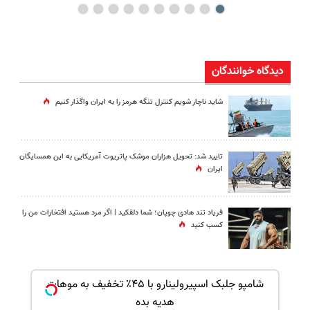
دیدگاه خوانندگان
شاید ناچار شویم کنترل تنگه هرمز را به ایران واگذار کنیم
تایید شد: تحویل هزاران موشک پاتریوت آمریکایی به این همسایگان
ایران
فریاد تند هادی چوپان؛‌ شما دلقکید | اگر مرد هستید افتخارات من را
کسب کنید
بک!
شامپو جلبک اسپیرولینارو با ۴۵٪ تخفیف به موهات
هدیه بده