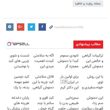
مجله روایت و خاطره
مطالب پیشنهادی
ترکیبات گیاهی
نابودی سموم
اگه به سلامتی
شست و شوی
و خالص این
کبد! با دمنوش
کبدت اهمیت
چربی های کبد
دمنوش گیاهی
معجزه گر
میدی این
با نوشیدنی
کبدت رو
گیاهی+ضمانت
دمنوش رو
گیاهی(55%تخفیف)
با این روش
برای اولین بار
قاتل سلامتی
کبد دومین
پاکسازی میکنه
مرجوعیfile:///C:/Users
استفاده کن
توی
در ایران🇮🇷
کبد چربه با این
عضو مهمه
خونه،سفیدی و
این دکتر کرم
دمنوش گیاهی
بدنه، با یک
زیبایی دندوناتو
ترمیم کننده 23
کبدتو بیمه کن
دمنوش گیاهی
این دمنوش
سم‌زدایی
کبد قوی و
پایان دغدغه
برگردون
روزه ساخت!
مراقبش باش
سم زدا،
طبیعی بدن با
سالم با چند
هزینه های
(40%off)
قهرمان سلامت
دمنوشی حاوی
گیاه خوش
دندان پزشکی با