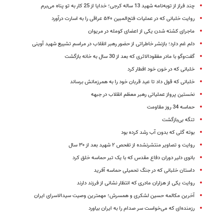
چند فراز از توبه‌نامه شهید 13 ساله کرجی؛ خدایا از 25 کار به تو پناه می‌برم
روایت خلبانی که در عملیات فتح‌المبین ۵۴۰ عراقی را به اسارت درآورد
ماجرای کشته شدن یکی از اعضای کومله در مریوان
دلم غم دارد؛ بازنشر خاطراتی از حضور رهبر انقلاب در مراسم تشییع شهید آوینی
گفت‌وگو با مادر مفقودالاثری که بعد از 30 سال به خانه بازگشت
خلبانی که در خون خود افطار کرد
خلبانی که قول داد تا عید قربان خود را به همرزمانش برساند
نخستین پرواز عملیاتی رهبر معظم انقلاب در جبهه
حماسه 34 روز مقاومت
تنگه بی‌بازگشت
بوته گلی که بدون آب رشد کرده بود
روایت و تصاویر منتشرنشده از تفحص ۲ شهید بعد از ۳۰ سال
بانوی دلیر دوران دفاع مقدس که با یک تبر حماسه‌ خلق کرد
داستان خلبانی که در جنگ تحمیلی حماسه آفرید
روایت یکی از هزاران مادری که انتظار نشانی از فرزند دارند
آخرین مکالمه حسین لشکری و همسرش؛ مهمترین وصیت سیدالاسرای ایران
رزمنده‌ای که می‌خواست سر صدام را به ایران بیاورد