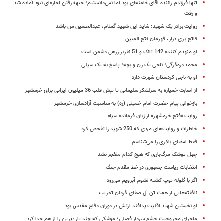
تنها فرزندم راننده آقای خامنه‌ای بود اما نمی‌دانستیم؛ جبهه‌ رفتن اجازه‌ای نبود آماده شد
و رفت
روایت برادر یک شهید؛ شاید این شهید گمنام، عبدالحسین من باشد
فاتح بازی دراز، قهرمان فتح المبین
او منهدم کننده 142 تانک و 51 نفربر زرهی دشمن است
محمد دره‌گرگی؛ ناجی یک زن و بچه؛ پاسخ به یک سیلی
او به ناجی کردستان شهرت دارد
از اصابت خمپاره به سرلشکر سلیمانی تا تپش قلب 36 میلیون ایرانی برای خرمشهر
بازخوانی پیام حضرت امام خمینی (ره) به مناسبت آزادسازی خرمشهر
روایت «فتح خرمشهر» از زبان فرمانده سپاه
خاطرات و روایت‌های مردی که 250 شهید را تفحص کرد
فقط امضای باکری را می‌شناسم
چهل موشک مرگ‌باری که هیچ کدام منفجر نشد
انتخابات ریاست جمهوری در خط مقدم جنگ
اگر با گلوله توپ کشته نشوم آبرویم می‌رود
ناگفته‌هایی از هفت تن آل صفای گردان تخریب
او نخستین شهید اقلیت پدافند ارتش در دوران دفاع مقدس بود
ماجرای مجروحیت چشم سردار فضلی؛ موشکی که چند یار دیرین را از هم جدا کرد