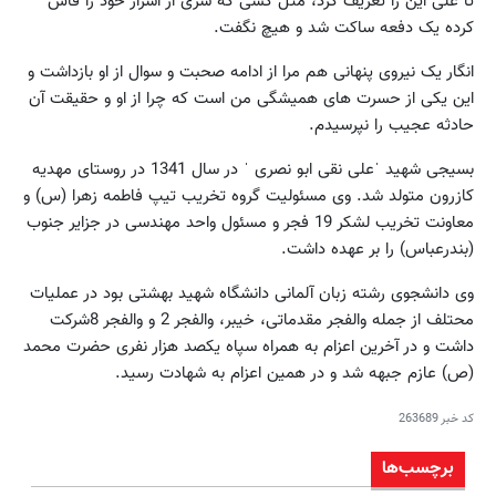
تا علی این را تعریف کرد، مثل کسی که سری از اسرار خود را فاش
کرده یک دفعه ساکت شد و هیچ نگفت.
انگار یک نیروی پنهانی هم مرا از ادامه صحبت و سوال از او بازداشت و
این یکی از حسرت های همیشگی من است که چرا از او و حقیقت آن
حادثه عجیب را نپرسیدم.
بسیجی شهید ˈعلی نقی ابو نصری ˈ در سال 1341 در روستای مهدیه
کازرون متولد شد. وی مسئولیت گروه تخریب تیپ فاطمه زهرا (س) و
معاونت تخریب لشکر 19 فجر و مسئول واحد مهندسی در جزایر جنوب
(بندرعباس) را بر عهده داشت.
وی دانشجوی رشته زبان آلمانی دانشگاه شهید بهشتی بود در عملیات
محتلف از جمله والفجر مقدماتی، خیبر، والفجر 2 و والفجر 8شرکت
داشت و در آخرین اعزام به همراه سپاه یکصد هزار نفری حضرت محمد
(ص) عازم جبهه شد و در همین اعزام به شهادت رسید.
کد خبر
263689
برچسب‌ها