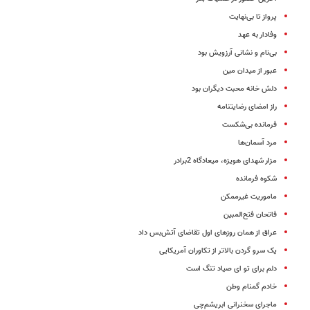
پرواز تا بی‌نهایت
وفادار به عهد
بی‌نام و نشانی آرزویش بود
عبور از میدان مین
دلش خانه محبت دیگران بود
راز امضای رضایتنامه
فرمانده بی‌شکست
مرد آسمان‌ها
مزار شهدای هویزه، میعادگاه 2برادر
شکوه فرمانده
ماموریت غیرممکن
فاتحان فتح‌المبین
عراق از همان روزهای اول تقاضای آتش‌بس داد
یک سرو گردن بالاتر از تکاوران آمریکایی
دلم برای تو ای صیاد تنگ است
خادم گمنام وطن
ماجرای سخنرانی ابریشم‌چی