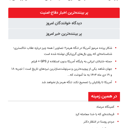
کبده.(با 55%
10 گیاه موثر
طعم
پک سفید
تخفیف بخرش)
۵۵٪ تخفیف
کننده خانگی
پر بیننده‌ترین اخبار دفاع-امنیت
دیدگاه خوانندگان امروز
پر بیننده‌ترین خبر امروز
شکار پرنده مرموز آمریکا در تنگه هرمز+ تصاویر | همه چیز درباره عقاب خاکستری؛
شناسنامه‌ای که روی بال‌های گری‌ایگل نوشته شده است
حمله خلبانان ایرانی به پایگاه آمریکا بدون استفاده از GPS + فیلم
جهان شاهد یکی از پیچیده‌ترین و سرنوشت‌سازترین نبردهای تاریخ است | تجربه ۱۸
و ۱۹ دی ماه ۱۴۰۴ به ما آموخت که...
آمریکا تا رفتارش را تصحیح نکند تنگه هرمز باز نخواهد شد
در همین زمینه
کمینگاه مرصاد
فرمانده‌ای که با خدا معامله کرد
مردم روستا در انتظار دکتر