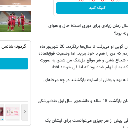
کلیک کنید
م لشکری؛ با تشکر از وقتی که در اختیار قرار دادید. 18 سال زمان زیادی برای دوری است؛ حال و هوای
ان سر بزنید
بازی کن ، گردونه بچرخون ، 1000 دلار جایزه
گردونه شانس ب
17 ساله بودم که با حسین آقا ازدواج کردم. یک سال بعد از ازدواج‌مان گویی او می‌رفت تا سال‌ها برنگردد. 20 شهریور ماه
دم که من را هم با خود ببرید. اما وضعیت فوق‌العاده
ببر 💲🤑💲
 که شجاع باشی و هر موقع دل‌تنگ من شدی به صورت
بچرخونش
به او الهام شده بود که اتفاقی خواهد افتاد.
ه بود و وقتی از اسارت بازگشتند در چه مرحله‌ای
علی در موقع رفتن پدرش چهار ماه و نیم سن داشت و روزی که ایشان بازگشت 18 ساله و دانشجوی سال اول دندانپزشکی
‹
قی بیش از هر چیزی می‌توانست برای ایشان یک