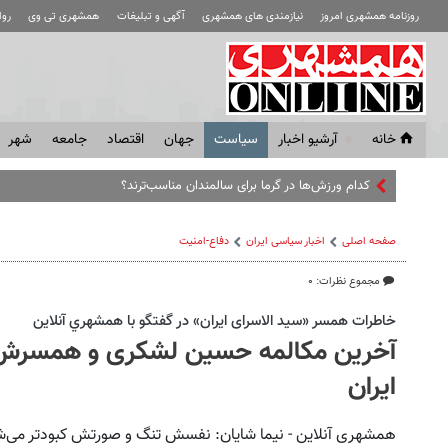
روزنامه همشهری امروز
نیازمندی های همشهری
آگهی و تبلیغات
همشهری تی وی
رو
خانه
آرشیو اخبار
سياست
جهان
اقتصاد
جامعه
شهر
کدام ورزش‌ها در گرما برای سالمندان مناسب‌ترند؟
صفحه اصلی
اخبار سیاسی ایران
دفاع-امنیت
مجموع نظرات: ۰
خاطرات همسر «سید الاسرای ایران» در گفتگو با همشهري آنلاين
آخرین مکالمه حسین لشکری و همسرش؛
ایران
همشهری آنلاین - نیما شایان: نفسش تنگ و صورتش کبودتر می‌شد؛ 