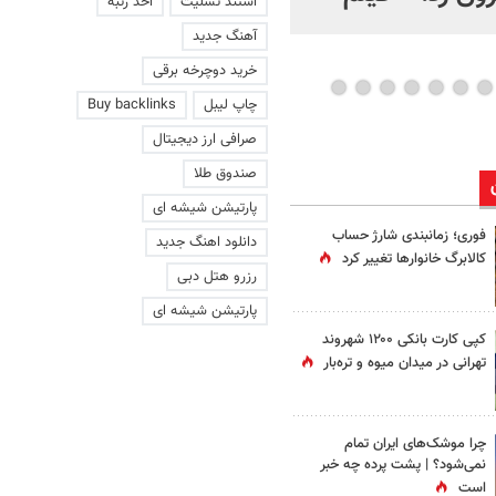
استند تسلیت
اخذ رتبه
عاشقانه با یک زن
آهنگ جدید
خرید دوچرخه برقی
چاپ لیبل
Buy backlinks
صرافی ارز دیجیتال
صندوق طلا
پارتیشن شیشه ای
فوری؛ زمانبندی‌ شارژ حساب
دانلود اهنگ جدید
کالابرگ خانوارها تغییر کرد
رزرو هتل دبی
پارتیشن شیشه ای
کپی کارت بانکی ۱۲۰۰ شهروند
تهرانی در میدان میوه و تره‌بار
چرا موشک‌های ایران تمام
نمی‌شود؟ | پشت پرده چه خبر
است