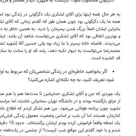
دگرگونی محسوب شود؟ بازگشت به میهن، دیدار همسر و فرزند ی
به هر حال همه اینها برای آقای لشکری یک دگرگونی در زندگی بود اما 
همه ما یک دگرگونی بود چون همان طور که گفتم زمانی که آقای لشک
بنابراین ایشان اصلاً بزرگ شدن پسرمان را ندید. به همین خاطر به د
و بهترین اتفاقی بود که آقای لشکری می‌توانست شاهد آن باشد. ای
می‌دیدند. فاصله خانه پسرم با ما زیاد بود ولی حسین آقا (شهید لش
محمدرضا می‌توانست به دیوار تکیه دهد، رشد قد او را سانت به سان
قد کشیده است.
اگر بخواهید خاطره‌ای در زندگی شخصی‌تان که مربوط به او
شود تعریف کنید، به چه نکته‌ای اشاره می‌کنید؟
یک موردی که من و آقای لشکری خدابیامرز تا مدت‌ها هم با هم صحب
از عراق بازگشته بودند و در دانشگاه تهران سخنرانی داشتند اما مراس
نشوید چون برنامه طولانی می‌شود. من هم تشکر کردم که اطلاع دادن
کنارمان هستند اما آن شب بر اساس وضعیت معمول زندگی قبلی‌ام بل
یک لحظه وا
شدم و با خود گفتم این موقع شب کیست؟ از چشمی در یک‌دفعه دید