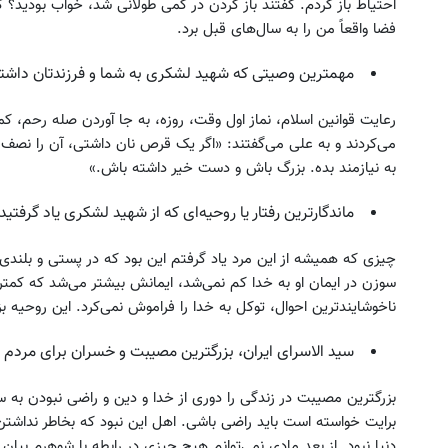
احتیاط باز کردم. گفتند باز کردن در کمی طولانی شد، خواب بودید؟ گ
فضا واقعاً من را به سال‌های قبل برد.
مهمترین وصیتی که شهید لشکری به شما و فرزندتان داشتن
رعایت قوانین اسلام، نماز اول وقت، روزه، به جا آوردن صله رحم، ک
می‌کردند و به علی می‌گفتند: «اگر یک قرص نان داشتی، آن را نصف
به نیازمند بده. بزرگ باش و دست خیر داشته باش.»
ماندگارترین رفتار یا روحیه‌ای که از شهید لشکری یاد گرفتی
چیزی که همیشه از این مرد یاد گرفتم این بود که در پستی و بلند
سوزن در ایمان او به خدا کم نمی‌شد، ایمانش بیشتر می‌شد که کمتر ن
ناخوشایندترین احوال، توکل به خدا را فراموش نمی‌کرد. این روحیه ب
سید الاسرای ایران، بزرگترین مصیبت و خسران برای مردم 
بزرگترین مصیبت در زندگی را دوری از خدا و دین و راضی نبودن به
برایت خواسته است باید راضی باشی. اهل این نبود که بخاطر نداشتن 
دنیا نبود. از بعد مادی نمی‌توانم هیچ چیزی در رابطه با شوهرم بیان