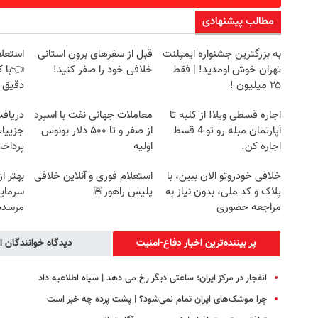
مطالب پیشنهادی
به بزرگترین جشنواره ایمپلنت
قبل از سفرهای برون استانی
استعلا
تهران خوش اومدید! | فقط
خلافی خود را صفر کنید!
👈با ک
۲۵ میلیون !
دقیق 
اجاره‌ قسطی ویلا! از کلبه تا
معاملات جهانی نفت با اسپرد
آپارتمان مبله رو تو 4 قسط
از صفر و تا ۵۰۰ دلار بونوس
جزییات
اجاره کن.
اولیه
پرداخ
خلافی خودروتو الان ببین، با
استعلام فوری و آنلاین خلافی
بهتر ا
پلاک و کد ملی، بدون نیاز به
پلیس راهور🚨
سرمای
مراجعه حضوری
مرسدس
پر بیننده‌ترین اخبار دفاع-امنیت
دیدگاه خوانندگان ا
انفجار در مرکز ایران؛ ساعتی دیگر رخ می دهد | سپاه اطلاعیه داد
چرا موشک‌های ایران تمام نمی‌شود؟ | پشت پرده چه خبر است