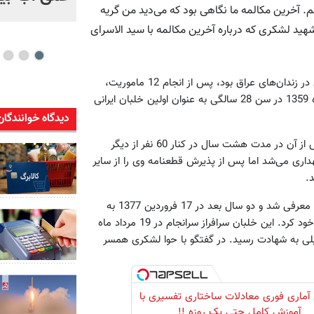
 آخرین مکالمه ما نگاهی بود که می‌دید من گریه
هید لشکری که درباره آخرین مکالمه با سید الاسرای
باسابقه‌ترین آزاده ایرانی که مدت 18 سال در زندان‌های عراق بود، پس از انجام 12 ماموریت،
هواپیمای وی مورد اصابت موشک دشمن قرار گرفت و 27 شهریور ماه 1359 در سن 28 سالگی به عنوان اولین خلبان ایرانی
دیدگاه خوانندگان
امیر شکری در سه ماهه اول دوران اسارت در سلول انفرادی بود و پس از آن در مدت هشت سال در کنار 60 نفر از دیگر
ری می‌شد اما پس از پذیرش قطعنامه وی را از سایر
امیر لشکری سرانجام پس از 16 سال اسارت به نیروهای صلیب سرخ معرفی شد و دو سال بعد در 17 فروردین 1377 به
خاک مقدس وطن بازگشت و عنوان پرسابقه‌ترین آزاده ایرانی را از آن خود کرد. این خلبان سرافراز سرانجام در 19 مرداد ماه
حمیلی به شهادت رسید. در گفتگو با حوا لشکری همسر
آماری فوری معادلات ساختاری تفسیری با
آموزش کامل حتی یک روزه !!