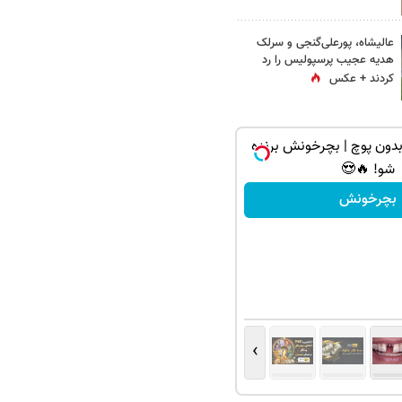
عالیشاه، پورعلی‌گنجی و سرلک
هدیه عجیب پرسپولیس را رد
کردند + عکس
دون پوچ | بچرخونش برنده
شو! 🔥😍
بچرخونش
›