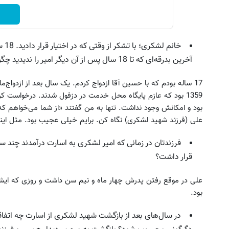
خان
آخرین بدرقه‌ای که تا 18 سال پس از آن دیگر امیر را ندیدید چگونه بود؟
ای پت، تشویقی، اسباب‌بازی و لوازم
به بزرگترین جشنواره ایمپلنت تهر
1359 بود که عازم پایگاه محل خدمت در دزفول شدند. درخواست کر
بهداشتی را با تخفیف تهیه کنید
! | فقط ۲۵ میلیون !
بود و امکانش وجود نداشت. تنها به من گفتند «از شما می‌خواهم
مشاهده محصولات
رزرورایگان نوبت
علی (فرزند شهید لشکری) نگاه کن. برایم خیلی عجیب بود. مثل اینکه 
فرزندتان در زمانی که امیر لشکری به اسارت درآمدند چند سال
قرار داشت؟
بود.
در سال‌های بعد از بازگشت شهید لشکری از اسارت چه اتفا