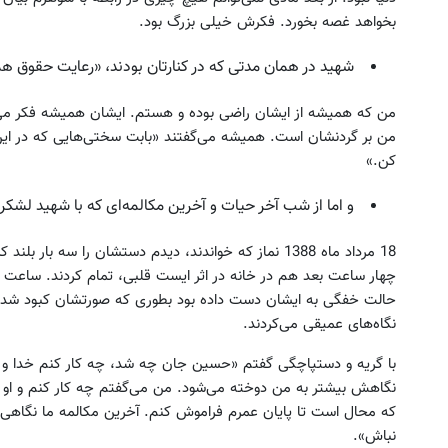
بخواهد غصه بخورد. فکرش خیلی بزرگ بود.
شهید در همان مدتی که در کنارتان بودند، «رعایت حقوق 
من که همیشه از ایشان راضی بوده و هستم. ایشان همیشه فکر می‌ک
من بر گردنشان است. همیشه می‌گفتند «بابت سختی‌هایی که در این 
کن.»
و اما از شب آخر حیات و آخرین مکالمه‌ای که با شهید لشکر
18 مرداد ماه 1388 نماز که خواندند، دیدم دستشان را سه ب
چهار ساعت بعد هم در خانه در اثر ایست قلبی، تمام کردند. ساعت د
حالت خفگی به ایشان دست داده بود بطوری که صورتشان کبود شده ب
نگاه‌های عمیقی می‌کردند.
با گریه و دستپاچگی گفتم «حسین جان چه شد، چه کار کنم خدا و .
نگاهش بیشتر به من دوخته می‌شود. من می‌گفتم چه کار کنم و او ف
که محال است تا پایان عمرم فراموش کنم. آخرین مکالمه ما نگاهی 
نباش».