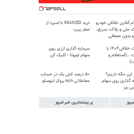
م آنلاین خلافی خودرو
ترید XAUUSD با اسپرد از
د ملی و پلاک، سریع،
صفر پیپ
و بدون معطلی
دریافت خلافی۱۴۰۴ با
سرمایه گذاری ارزی روی
...(استعلام و
سهام تویوتا - کلیک کن
ت)
ز این مگه داریم؟
۵۰ درصد کش بک در حساب
ه گذاری روی سهام
معاملاتی ecn بروکر اینوسلو
 بنز
مروز
پر بیننده‌ترین خبر امروز