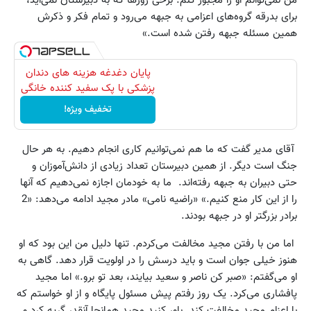
من نمی‌توانم او را مجبور کنم. برخی روزها که به دبیرستان نمی‌آید،
برای بدرقه گروه‌های اعزامی به جبهه می‌رود و تمام فکر و ذکرش
همین مسئله جبهه رفتن شده است.»
پایان دغدغه هزینه های دندان
پزشکی با پک سفید کننده خانگی
تخفیف ویژه!
آقای مدیر گفت که ما هم نمی‌توانیم کاری انجام دهیم. به هر حال
جنگ است دیگر. از همین دبیرستان تعداد زیادی از دانش‌آموزان و
حتی دبیران به جبهه رفته‌اند. ما به خودمان اجازه نمی‌دهیم که آنها
را از این کار منع کنیم.» «راضیه نامی» مادر مجید ادامه می‌دهد: «2
برادر بزرگتر او در جبهه بودند.
اما من با رفتن مجید مخالفت می‌کردم. تنها دلیل من این بود که او
هنوز خیلی جوان است و باید درسش را در اولویت قرار دهد. گاهی به
او می‌گفتم: «صبر کن ناصر و سعید بیایند، بعد تو برو.» اما مجید
پافشاری می‌کرد. یک روز رفتم پیش مسئول پایگاه و از او خواستم که
با اعزام مجید مخالفت کند. باور کنید مجید همانجا آنقدر گریه کرد و