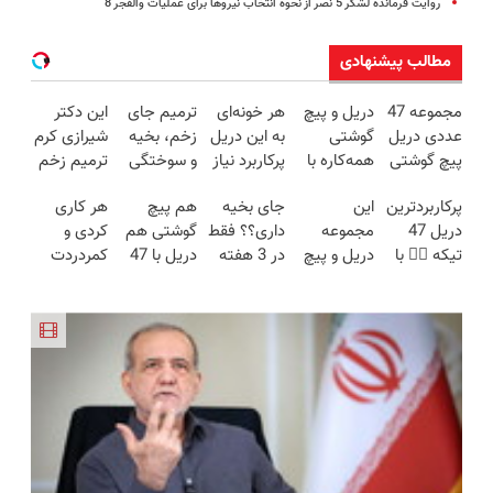
روایت فرمانده لشکر 5 نصر از نحوه انتخاب نیروها برای عملیات والفجر 8
مطالب پیشنهادی
مجموعه 47
دریل و پیچ
هر خونه‌ای
ترمیم جای
این دکتر
عددی دریل
گوشتی
به این دریل
زخم، بخیه
شیرازی کرم
پیچ گوشتی
همه‌کاره با
پرکاربرد نیاز
و سوختگی
ترمیم زخم
شارژی
گیربکس
داره😍 با
فقط در 3
ایرانی را
پرکاربردترین
این
جای بخیه
هم پیچ
هر کاری
(تخفیف به
هوشمند ⚙️
تخفیف بخر
هفته!!😍
ساخت!!!
دریل 47
مجموعه
داری؟؟ فقط
گوشتی هم
کردی و
مدت
(نصف
😉👌🏻
تیکه 👈🏻 با
دریل و پیچ
در 3 هفته
دریل با 47
کمردردت
محدود)
قیمت بازار
کمترین
گوشتی رو با
ترمیمش
تیکه
درمان نشد؟
🔥)
قیمت 🔥
گارانتی و
کن!😍
کاربردی! تا
پر کردن
نصف قیمت
تخفیف داره
پرسشنامه و
بخر!😉
بخرش!🔥
دریافت راه
حل