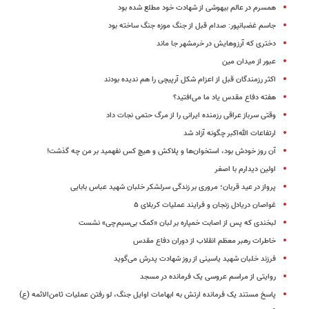
همسرم در عالم بیهوشی از شهادت خود مطلع شده بود
جاسم غضبانپور: صدام قبل از جنگ موزه جنگ ساخته بود
دختری که آرزوهایش در خرمشهر جا ماند
عبور از میدان مین
اکثر رزمندگان قبل از اعزام شکل آرپیچی را هم ندیده بودند
هفته دفاع مقدس یاد ما می‌افتید؟
وقتی سرباز عراقی رزمنده ایرانی را از مرگ حتمی نجات داد
ارتفاعات الله‌اکبر چگونه آزاد شد
آن روز خودش بود، استخوان‌ها و پلاکش و هیچ کس نفهمید بر من چه گذشت!
اولین دیدارم با اصغر
پرواز در عید قربان؛ مروری بر زندگی سرلشکر خلبان شهید عباس بابایی
غواصان دریادل زنجان و فرایند عملیات کربلای ۵
لبخندی که پس از اصابت خمپاره بر لبان «کمک بی‌سیم چی» نشست
خاطرات رهبر معظم انقلاب از دوران دفاع مقدس‏
فرزند خلبان شهید یاسینی از روز شهادت پدرش می‌گوید
روایتی از مراسم عروسی یک فرمانده در مسجد
پاسخ مستند یک فرمانده ارتش به ابهامات اوایل جنگ، لو رفتن عملیات ثامن‌الائمه (ع)