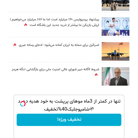
پیشنهاد پرسپولیس ۱۲۰ میلیارد است اما ما ۱۸۶ میلیارد می‌خواهیم |
ارزش بازیکن ما بیشتر از خرید جدید این باشگاه است
اسرائیل برای حمله به ایران آماده می‌شود؛ ادعای رسانه عبری
شروط ۶گانه دبیر شورای عالی امنیت ملی برای بازگشایی تنگه هرمز
بک!
تنها در کمتر از 3ماه موهای پرپشت به خود هدیه دهید
🌱شامپوجلبک40%تخفیف
تخفیف ویژه!