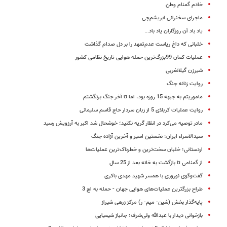
خادم گمنام وطن
ماجرای سخنرانی ابریشم‌چی
یاد باد آن روزگاران یاد باد...
خلبانی که داغ ریاست عدم‌تعهد را بر دل صدام گذاشت
عملیات کمان 99بزرگ‌ترین حمله هوایی تاریخ نظامی کشور
شیرزن گیلانغربی
روایت زنانه جنگ
ماموریتم به جبهه 15 روزه بود، اما تا آخر جنگ برنگشتم
روایت عملیات کربلای 5 از زبان سردار حاج قاسم سلیمانی
مادر توصیه می‌کرد در انظار گریه نکنید؛ خوشحال شد اکبر به آرزویش رسید
سیدالاسراء ایران؛ نخستین اسیر و آخرین آزاده جنگ
اردستانی؛ خلبان سخت‌ترین و خطرناک‌ترین عملیات‌ها
از گمنامی تا بازگشت به خانه بعد از 25 سال
گفت‌وگوی نوروزی با همسر شهید مهدی باکری
طراح بزرگترین عملیات‌های هوایی جهان - حمله به اچ 3
پایه‌گذار بخش (شین‌- میم‌- ر) مرکز زرهی شیراز
بازخوانی دیدار با عبدالله ولی‌شرف؛ جانباز شیمیایی