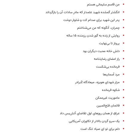
من قاسم سلیمانی هستم
انگشتر گمشده شهید علمدار که مادرِ سادات آن را بازگرداند
پدر این شهید برای صدام کت و شلوار دوخت
چمران، آنگونه که من می‌شناختم
روایتی از زنده به گور شدن رزمنده ۱۵ ساله
پرواز تا بی‌نهایت
دلش خانه محبت دیگران بود
راز امضای رضایتنامه
فرمانده بی‌شکست
مرد آسمان‌ها
مزار شهدای هویزه، میعادگاه 2برادر
شکوه فرمانده
ماموریت غیرممکن
فاتحان فتح‌المبین
عراق از همان روزهای اول تقاضای آتش‌بس داد
یک سرو گردن بالاتر از تکاوران آمریکایی
دلم برای تو ای صیاد تنگ است