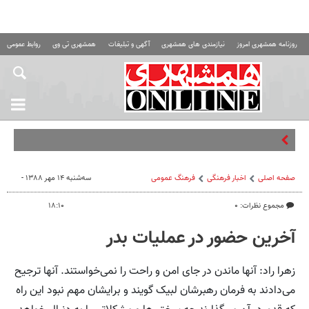
روزنامه همشهری امروز
نیازمندی های همشهری
آگهی و تبلیغات
همشهری تی وی
روابط عمومی ه
حرکت ایرا
صفحه اصلی
اخبار فرهنگی
فرهنگ عمومی
سه‌شنبه ۱۴ مهر ۱۳۸۸ -
مجموع نظرات: ۰
۱۸:۱۰
آخرین حضور در عملیات بدر
زهرا راد­: آنها ماندن در جای امن و راحت را نمی‌خواستند. آنها ترجیح
می‌دادند به فرمان رهبرشان لبیک گویند و برایشان مهم نبود این راه