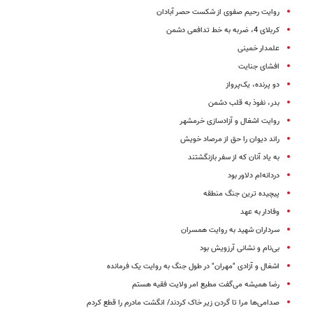
روایت رحیم صفوی از شکست حصر آبادان
کربلای 4، ضربه به خط تدافعی دشمن
علمدار خمینی
افشای جنایت
دو پرنده، یک‌پرواز
بدر، نفوذ به قلب دشمن
روایت اشغال و آزادسازی خرمشهر
راند دیوان را حق از مرصاد خویش
به یاد آنان که از سفر بازنگشتند
دردانه‌ام دلاور بود
پیچیده ترین جنگ منطقه
وفادار به عهد
سرداران شهید به روایت همسران
بی‌نام و نشانی آرزویش بود
اشغال و آزادی "مهران" در طول جنگ به روایت یک فرمانده
رضا همیشه می‌گفت مطیع امر ولایت فقیه هستم
صدامی‌ها مرا تا گردن زیر خاک کردند/ انگشت مادرم را قطع کردم