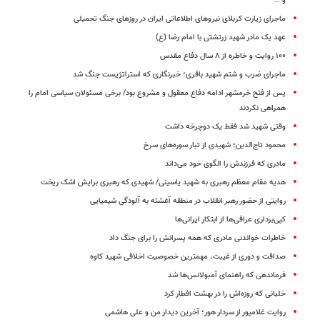
و ...
ماجرای زیارت کربلای نیروهای اطلاعاتی ایران در روزهای جنگ تحمیلی
عهد یک مادر شهید زرتشتی با امام رضا (ع)
۱۰۰ روایت و خاطره از ۸ سال دفاع مقدس
ماجرای ضرب و شتم شهید باقری؛ خبرنگاری که استراتژیست جنگ شد
پس از فتح خرمشهر ادامه دفاع معقول و مشروع بود/ برخی مسئولان سیاسی امام را
همراهی نکردند
وقتی شهید شد فقط یک دوچرخه داشت
محمود تاج‌الدین؛ شهیدی از تبار سوره‌های سرخ
مادری که فرزندش را الگوی خود می‌داند
هدیه مقام معظم رهبری به شهید یاسینی/ شهیدی که رهبری برایش اشک ریخت
روایتی از حضور رهبر انقلاب در منطقه آغشته به آلودگی شیمیایی
کپی‌برداری عراقی‌ها از ابتکار ایرانی‌ها
خاطرات خواندنی مادری که همه پسرانش را برای جنگ داد
صداقت و دوری از غیبت، مهمترین خصوصیت اخلاقی شهید کاوه
فرماندهی که راهنمای آمبولانس‌ها شد
خلبانی که روزه‌اش را در بهشت افطار کرد
روایت غلامپور از سردار هور؛ آخرین دیدار من و علی هاشمی