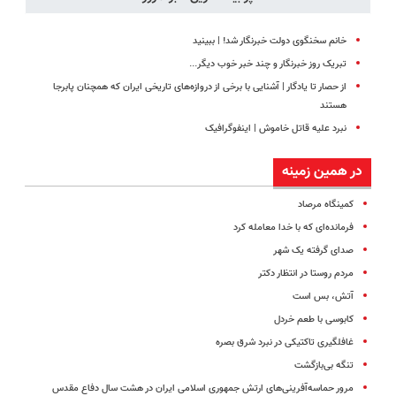
خانم سخنگوی دولت خبرنگار شد! | ببینید
تبریک روز خبرنگار و چند خبر خوب دیگر...
از حصار تا یادگار | آشنایی با برخی از دروازه‌های تاریخی ایران که همچنان پابرجا
هستند
نبرد علیه قاتل خاموش | اینفوگرافیک
در همین زمینه
کمینگاه مرصاد
فرمانده‌ای که با خدا معامله کرد
صدای‌ گرفته یک شهر
مردم روستا در انتظار دکتر
آتش، بس است
کابوسی با طعم خردل
غافلگیری تاکتیکی در نبرد شرق بصره
تنگه بی‌بازگشت
مرور حماسه‌آفرینی‌های ارتش جمهوری اسلامی ایران در هشت سال دفاع مقدس