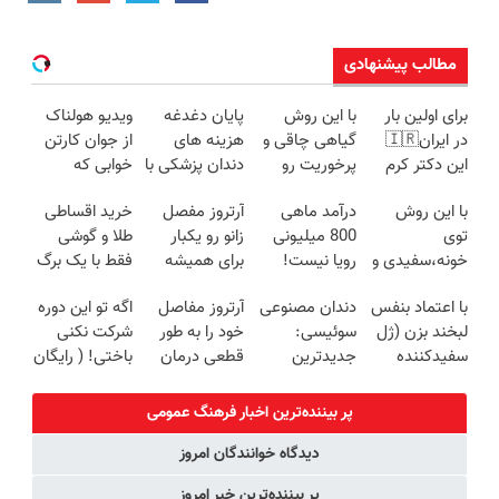
مطالب پیشنهادی
برای اولین بار
با این روش
پایان دغدغه
ویدیو هولناک
در ایران🇮🇷
گیاهی چاقی و
هزینه های
از جوان کارتن
این دکتر کرم
پرخوریت رو
دندان پزشکی با
خوابی که
ترمیم کننده 23
شکست بده
پک سفید
میلیاردر شد.
با این روش
درآمد ماهی
آرتروز مفصل
خرید اقساطی
روزه ساخت!
کننده خانگی
آموزش رایگان
توی
800 میلیونی
زانو رو یکبار
طلا و گوشی
خونه،سفیدی و
رویا نیست!
برای همیشه
فقط با یک برگ
زیبایی دندوناتو
امتحانش
درمان کن!
چک صیادی
با اعتماد بنفس
دندان مصنوعی
آرتروز مفاصل
اگه تو این دوره
برگردون
مجانیه😉
◗پرسش‌نامه◖
لبخند بزن (ژل
سوئیسی:
خود را به طور
شرکت نکنی
(40%off)
سفیدکننده
جدیدترین
قطعی درمان
باختی! ( رایگان
دندان40%تخفیف)
فناوری اروپا،
کنید!
آموزش ببین
سبک و مقاوم |
◗پرسش‌نامه◖
پولدار شی)
پر بیننده‌ترین اخبار فرهنگ عمومی
پرداخت قسطی
دیدگاه خوانندگان امروز
پر بیننده‌ترین خبر امروز