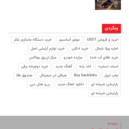
وبگردی
خرید و فروش USDT
موتور آسانسور
خرید دستگاه ماساژور بلکر
اجاره ویلا شمال
خرید ادکلن
خرید لوازم آرایشی اصل
خرید طلای آب شده
مزایده خودرو
مرکز تزریق بوتاکس
استند تسلیت
اخذ رتبه
آهنگ جدید
خرید دوچرخه برقی
چاپ لیبل
Buy backlinks
صرافی ارز دیجیتال
صندوق طلا
پارتیشن شیشه ای
دانلود اهنگ جدید
رزرو هتل دبی
پارتیشن شیشه ای
درباره ما