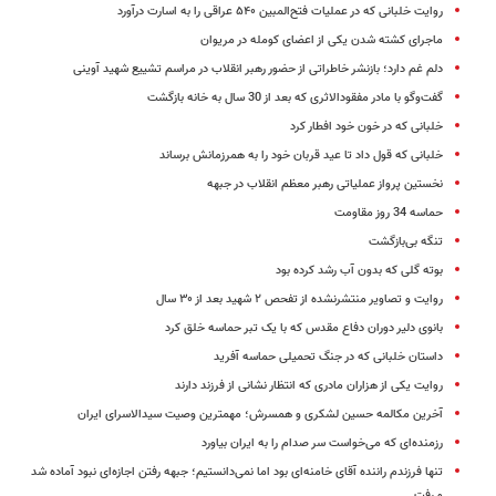
روایت خلبانی که در عملیات فتح‌المبین ۵۴۰ عراقی را به اسارت درآورد
ماجرای کشته شدن یکی از اعضای کومله در مریوان
دلم غم دارد؛ بازنشر خاطراتی از حضور رهبر انقلاب در مراسم تشییع شهید آوینی
گفت‌وگو با مادر مفقودالاثری که بعد از 30 سال به خانه بازگشت
خلبانی که در خون خود افطار کرد
خلبانی که قول داد تا عید قربان خود را به همرزمانش برساند
نخستین پرواز عملیاتی رهبر معظم انقلاب در جبهه
حماسه 34 روز مقاومت
تنگه بی‌بازگشت
بوته گلی که بدون آب رشد کرده بود
روایت و تصاویر منتشرنشده از تفحص ۲ شهید بعد از ۳۰ سال
بانوی دلیر دوران دفاع مقدس که با یک تبر حماسه‌ خلق کرد
داستان خلبانی که در جنگ تحمیلی حماسه آفرید
روایت یکی از هزاران مادری که انتظار نشانی از فرزند دارند
آخرین مکالمه حسین لشکری و همسرش؛ مهمترین وصیت سیدالاسرای ایران
رزمنده‌ای که می‌خواست سر صدام را به ایران بیاورد
تنها فرزندم راننده آقای خامنه‌ای بود اما نمی‌دانستیم؛ جبهه‌ رفتن اجازه‌ای نبود آماده شد
و رفت