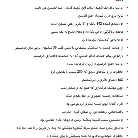
روایت برادر یک شهید؛ شاید این شهید گمنام، عبدالحسین من باشد
فاتح بازی دراز، قهرمان فتح المبین
او منهدم کننده 142 تانک و 51 نفربر زرهی دشمن است
محمد دره‌گرگی؛ ناجی یک زن و بچه؛ پاسخ به یک سیلی
او به ناجی کردستان شهرت دارد
از اصابت خمپاره به سرلشکر سلیمانی تا تپش قلب 36 میلیون ایرانی برای خرمشهر
بازخوانی پیام حضرت امام خمینی (ره) به مناسبت آزادسازی خرمشهر
روایت «فتح خرمشهر» از زبان فرمانده سپاه
خاطرات و روایت‌های مردی که 250 شهید را تفحص کرد
فقط امضای باکری را می‌شناسم
چهل موشک مرگ‌باری که هیچ کدام منفجر نشد
انتخابات ریاست جمهوری در خط مقدم جنگ
اگر با گلوله توپ کشته نشوم آبرویم می‌رود
ناگفته‌هایی از هفت تن آل صفای گردان تخریب
او نخستین شهید اقلیت پدافند ارتش در دوران دفاع مقدس بود
ماجرای مجروحیت چشم سردار فضلی؛ موشکی که چند یار دیرین را از هم جدا کرد
خاطرات خواندنی مادری که همه پسرانش را برای جنگ داد