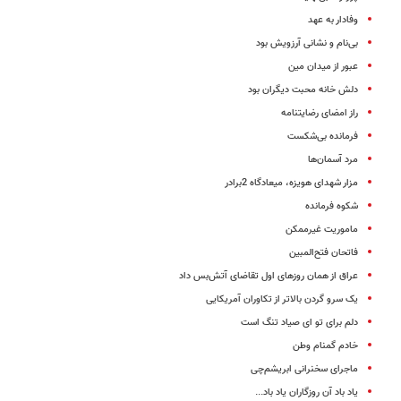
وفادار به عهد
بی‌نام و نشانی آرزویش بود
عبور از میدان مین
دلش خانه محبت دیگران بود
راز امضای رضایتنامه
فرمانده بی‌شکست
مرد آسمان‌ها
مزار شهدای هویزه، میعادگاه 2برادر
شکوه فرمانده
ماموریت غیرممکن
فاتحان فتح‌المبین
عراق از همان روزهای اول تقاضای آتش‌بس داد
یک سرو گردن بالاتر از تکاوران آمریکایی
دلم برای تو ای صیاد تنگ است
خادم گمنام وطن
ماجرای سخنرانی ابریشم‌چی
یاد باد آن روزگاران یاد باد...