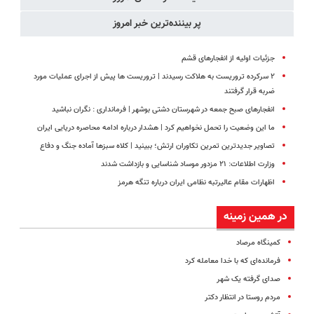
پر بیننده‌ترین خبر امروز
جزئیات اولیه از انفجارهای قشم
۲ سرکرده تروریست به هلاکت رسیدند | تروریست ها پیش از اجرای عملیات مورد
ضربه قرار گرفتند
انفجارهای صبح جمعه در شهرستان دشتی بوشهر | فرمانداری : نگران نباشید
ما این وضعیت را تحمل نخواهیم کرد | هشدار درباره ادامه محاصره دریایی ایران
تصاویر جدیدترین تمرین تکاوران ارتش؛ ببینید | کلاه سبزها آماده جنگ و دفاع
وزارت اطلاعات: ۲۱ مزدور موساد شناسایی و بازداشت شدند
اظهارات مقام عالیرتبه نظامی ایران درباره تنگه هرمز
در همین زمینه
کمینگاه مرصاد
فرمانده‌ای که با خدا معامله کرد
صدای‌ گرفته یک شهر
مردم روستا در انتظار دکتر