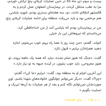
بیست و سوم دی ماه 65 در حین عملیات کربلای پنج ترکش خوردم،
مرا به عقب منتقل کردند، در بیمارستان اصفهان عمل کردم و به
قائمشهر انتقالم دادند، دو، سه هفته‌ای بستری بودم، شهید بلباسی
هم مرخصی بود و باید می‌رفت منطقه برای ادامه عملیات کربلای پنج.
من در بیمارستان بودم که بلباسی آمد از من خداحافظی کرد،
می‌دانستم که نیروهاش این بار خیلی
کم‌اند، گفتم: «من چند روز با عصا راه بروم خوب می‌شوم، اجازه
دهید همراه‌تان بیایم.» قبول نکرد.
گفت: «جنگ که هنوز تمام نشده، نباید که همه یک دفعه بروند، تو
هنوز مجروحی، باید خوب بشوی، در آینده جبهه به تو نیاز دارد.»
این آخرین اعزام او به منطقه بود، گفت: «برایم دعا کن!» گفتم:
«چرا؟» گفت: «دیگر نمی‌توانم جوابگوی خانواده‌های شهدا باشم، توی
صورت‌شان نمی‌توانم نگاه کنم و بعد از هر عملیات به آن‌ها تبریک و
تسلیت بگویم.»
... و رفت ... برای همیشه.