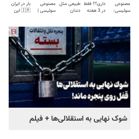
مصنوعی
داری؟؟ فقط
طبیعی مثل
مصنوعی
بار در ایران
مدت
(نصف
23 روزه
سوئیسی:
در 3 هفته
دندان
سوئیسی |
🇮🇷 این
محدود)
قیمت بازار
ساخت!
جدیدترین
ترمیمش
خودت!
سبک،
دکتر کرم
🔥)
فناوری
کن!😍
نصب آسان
مقاوم،
ترمیم کننده
اروپا، سبک
و پرداخت
طبیعی!
23 روزه
و مقاوم |
اقساطی 💳
ویزیت
ساخت!
پرداخت
📍 تهران
رایگان+پرداخت
قسطی
اقساطی😍
شوک نهایی به استقلالی‌ها + فیلم
چن
هس