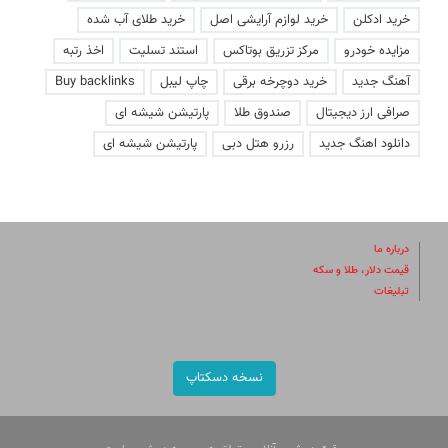
خرید ادکلن
خرید لوازم آرایشی اصل
خرید طلای آب شده
مزایده خودرو
مرکز تزریق بوتاکس
استند تسلیت
اخذ رتبه
آهنگ جدید
خرید دوچرخه برقی
چاپ لیبل
Buy backlinks
صرافی ارز دیجیتال
صندوق طلا
پارتیشن شیشه ای
دانلود اهنگ جدید
رزرو هتل دبی
پارتیشن شیشه ای
درباره ما
قیمت دلار، طلا و سکه
تبلیغات
نسخه دسکتاپ