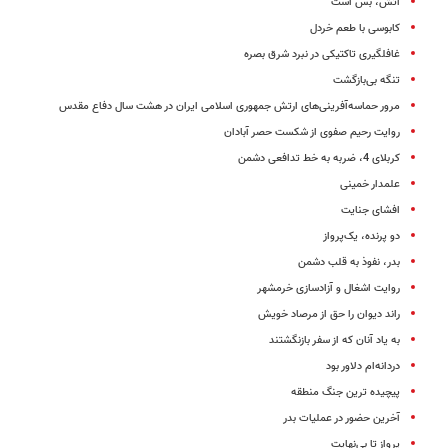
آتش، بس است
کابوسی با طعم خردل
غافلگیری تاکتیکی در نبرد شرق بصره
تنگه بی‌بازگشت
مرور حماسه‌آفرینی‌های ارتش جمهوری اسلامی ایران در هشت سال دفاع مقدس
روایت رحیم صفوی از شکست حصر آبادان
کربلای 4، ضربه به خط تدافعی دشمن
علمدار خمینی
افشای جنایت
دو پرنده، یک‌پرواز
بدر، نفوذ به قلب دشمن
روایت اشغال و آزادسازی خرمشهر
راند دیوان را حق از مرصاد خویش
به یاد آنان که از سفر بازنگشتند
دردانه‌ام دلاور بود
پیچیده ترین جنگ منطقه
آخرین حضور در عملیات بدر
پرواز تا بی‌نهایت