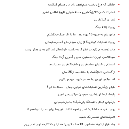
خلبانی که داغ ریاست عدم‌تعهد را بر دل صدام گذاشت
عملیات کمان 99بزرگ‌ترین حمله هوایی تاریخ نظامی کشور
شیرزن گیلانغربی
روایت زنانه جنگ
ماموریتم به جبهه 15 روزه بود، اما تا آخر جنگ برنگشتم
روایت عملیات کربلای 5 از زبان سردار حاج قاسم سلیمانی
مادر توصیه می‌کرد در انظار گریه نکنید؛ خوشحال شد اکبر به آرزویش رسید
سیدالاسراء ایران؛ نخستین اسیر و آخرین آزاده جنگ
اردستانی؛ خلبان سخت‌ترین و خطرناک‌ترین عملیات‌ها
از گمنامی تا بازگشت به خانه بعد از 25 سال
گفت‌وگوی نوروزی با همسر شهید مهدی باکری
طراح بزرگترین عملیات‌های هوایی جهان - حمله به اچ 3
پایه‌گذار بخش (شین‌- میم‌- ر) مرکز زرهی شیراز
بازخوانی دیدار با عبدالله ولی‌شرف؛ جانباز شیمیایی
روایت فرمانده لشکر 5 نصر از نحوه انتخاب نیروها برای عملیات والفجر 8
دلنوشته‌های همسر یک شهید
چند فراز از توبه‌نامه شهید 13 ساله کرجی؛ خدایا از 25 کار به تو پناه می‌برم