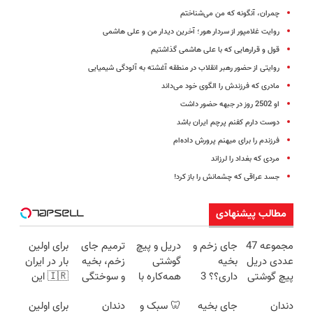
چمران، آنگونه که من می‌شناختم
روایت غلامپور از سردار هور؛ آخرین دیدار من و علی هاشمی
قول و قرارهایی که با علی هاشمی گذاشتیم
روایتی از حضور رهبر انقلاب در منطقه آغشته به آلودگی شیمیایی
مادری که فرزندش را الگوی خود می‌داند
او 2502 روز در جبهه حضور داشت
دوست دارم کفنم پرچم ایران باشد
فرزندم را برای میهنم پرورش داده‌ام
مردی که بغداد را لرزاند
جسد عراقی که چشمانش را باز کرد!
مطالب پیشنهادی
مجموعه 47
جای زخم و
دریل و پیچ
ترمیم جای
برای اولین
عددی دریل
بخیه
گوشتی
زخم، بخیه
بار در ایران
پیچ گوشتی
داری؟؟ 3
همه‌کاره با
و سوختگی
🇮🇷 این
شارژی
هفته‌ای
گیربکس
فقط در 3
دکتر کرم
دندان
جای بخیه
🦷 سبک و
دندان
برای اولین
(تخفیف به
محوش کن!
هوشمند ⚙️
هفته!!😍
ترمیم کننده