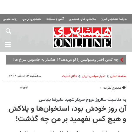
روزنامه همشهری امروز
نیازمندی های همشهری
آگهی و تبلیغات
همشهری تی وی
روابط عمومی ه
چه کسی اخبار پرسپولیس را لو می‌دهد؟ | هشدار به جاسوس سرخ ها!
صفحه اصلی
اخبار سیاسی ایران
دفاع-امنیت
سه‌شنبه ۱۳ اسفند ۱۳۹۲ -
مجموع نظرات: ۰
۰۷:۴۳
به مناسبت سالروز عروج سردار شهید علیرضا بلباسی
آن روز خودش بود، استخوان‌ها و پلاکش
و هیچ کس نفهمید بر من چه گذشت!