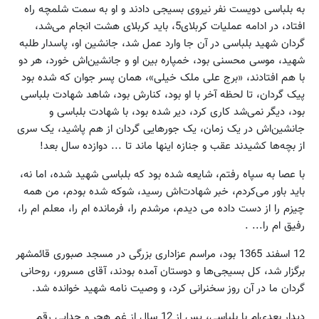
به بلباسی دویست نفر نیروی بسیجی دادند و او به سمت شلمچه راه
افتاد، در ادامه عملیات کربلای5، باید کربلای هشت انجام می‌شد،
گردان شهید بلباسی در آن جا وارد عمل شد، جانشین او، پاسدار طلبه
شهید، موسی محسنی بود، خمپاره بین او و جانشین‌اش خورد، هر دو
با هم افتادند، «برج علی ملک خیلی»، همان پسر جوان که شده بود
پیک گردان، تا لحظه آخر با او بود، کنارش بود، شاهد شهادت بلباسی
بود، دیگر نمی‌شد کاری کرد، دیر شده بود، با شهادت بلباسی و
جانشین‌اش در یک زمان، یک جورهایی گردان از هم پاشید، یک سری
از بچه‌ها کشیدند عقب و جنازه اینها ماند تا ... دوازده سال بعد!
با عصا به سپاه رفتم، شایعه شده بود که بلباسی شهید شده، اما نه،
باید باور می‌کردم، خبر شهادت‌اش رسید، شوکه شده بودم، من همه
چیزم را از دست داده می دیدم، مرشدم را، فرمانده ام را، معلم ام را،
رفیق ام را... .
12 اسفند 1365 بود، مراسم عزاداری بزرگی در مسجد صبوری قائمشهر
برگزار شد، کل بسیجی‌ها و دوستان آمده بودند، آقای مسرور، روحانی
گردان ما در آن روز سخنرانی کرد، و وصیت نامه شهید خوانده شد.
دیدار بعدی‌ام با بلباسی، پس از 12 سال از غم هجر و جدایی رقم