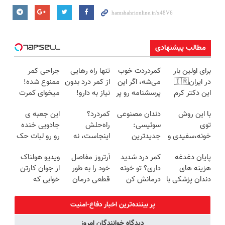
مطالب پیشنهادی
برای اولین بار
کمردردت خوب
تنها راه رهایی
جراحی کمر
در ایران🇮🇷
می‌شه، اگر این
از کمر درد بدون
ممنوع شده!
این دکتر کرم
پرسشنامه رو پر
نیاز به دارو!
میخوای کمرت
ترمیم کننده 23
کنی!!
(◂پرسش‌نامه)
رو در منزل
با این روش
دندان مصنوعی
کمردرد؟
این جعبه ی
روزه ساخت!
درمان کنی؟
توی
سوئیسی:
راه‌حلش
جادویی خنده
((پرسش‌نامه))
خونه،سفیدی و
جدیدترین
اینجاست، نه
رو رو لبات حک
زیبایی دندوناتو
فناوری اروپا،
توی داروخونه
میکنه
پایان دغدغه
کمر درد شدید
آرتروز مفاصل
ویدیو هولناک
برگردون
سبک و مقاوم |
خرید40%تخفیف
هزینه های
داری؟ تو خونه
خود را به طور
از جوان کارتن
(40%off)
پرداخت قسطی
دندان پزشکی با
درمانش کن
قطعی درمان
خوابی که
پک سفید
(◂پرسش‌نامه
کنید!
میلیاردر شد.
کننده خانگی
رو پرکن)
◗پرسش‌نامه◖
آموزش رایگان
پر بیننده‌ترین اخبار دفاع-امنیت
دیدگاه خوانندگان امروز