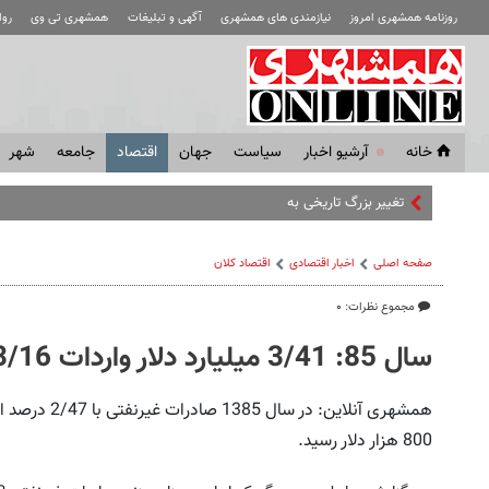
روزنامه همشهری امروز
نیازمندی های همشهری
آگهی و تبلیغات
همشهری تی وی
رو
خانه
آرشیو اخبار
سياست
جهان
اقتصاد
جامعه
شهر
تغییر بزرگ تاریخی به نفع ایران چیست؟ |
صفحه اصلی
اخبار اقتصادی
اقتصاد كلان
مجموع نظرات: ۰
سال 85: 3/41 میلیارد دلار واردات 3/16 میلیارد دلار صادرات غیرنفتی
800 هزار دلار رسید.