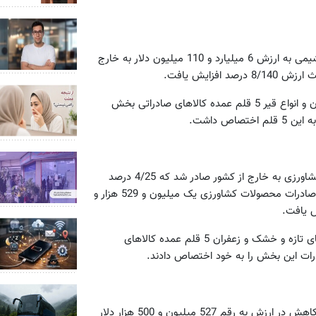
در این مدت 14 میلیون و 236 هزار و 800 تن انواع محصولات پتروشیمی به ارزش 6 میلیارد و 110 میلیون دلار به خارج
میعانات گازی (پروپان، بوتان و...)، پلی‌اتیلن، متانول، بنزن و انواع آن و انواع قیر 5 قلم عمده کالاهای صادراتی بخش
در این مدت 2 میلیارد و 69 میلیون و 800 هزار دلار انواع کالاهای کشاورزی به خارج از کشور صادر شد که 4/25 درصد
نسبت به مدت مشابه سال قبل افزایش نشان می‌دهد. میزان وزنی صادرات محصولات کشاورزی یک میلیون و 529 هزار و
پسته و مغزپسته، کشمش و انواع آن، پوست و انواع سالامبور، خرمای تازه و خشک و زعفران 5 قلم عمده کالاهای
صادرات انواع کالاهای صنایع دستی طی سال گذشته با ٧/١٧ درصد کاهش در ارزش به رقم 527 میلیون و 500 هزار دلار