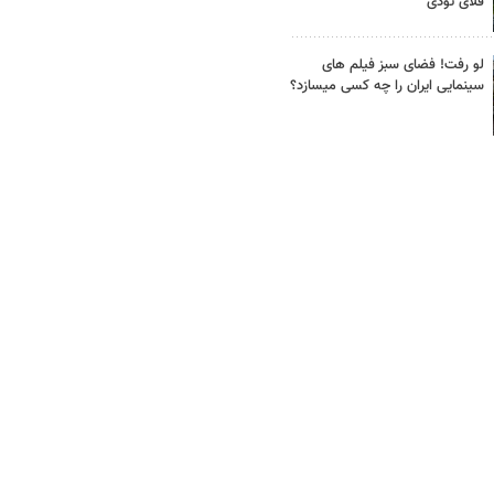
فلای تودی
لو رفت! فضای سبز فیلم های
سینمایی ایران را چه کسی میسازد؟