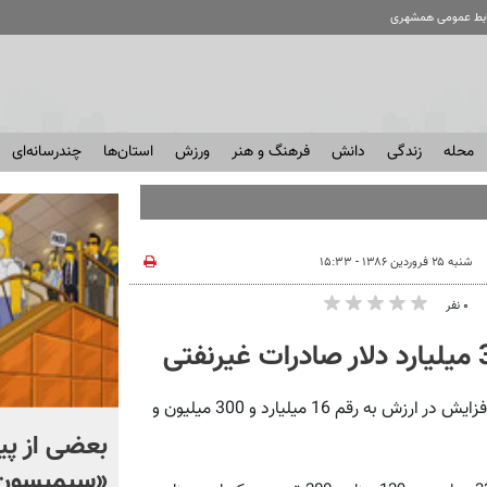
ابط عمومی همشهری
محله
زندگی
دانش
فرهنگ و هنر
ورزش
استان‌ها
چندرسانه‌ای
شنبه ۲۵ فروردین ۱۳۸۶ - ۱۵:۳۳
۰ نفر
همشهری آنلاین: در سال 1385 صادرات غیرنفتی با 2/47 درصد افزایش در ارزش به رقم 16 میلیارد و 300 میلیون و
چرا موبایل گران شد؟ + ویدئو
بعضی از پ
«سیمپسون 