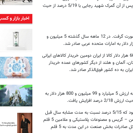
درصد از ارزش کل صادرات از این گمرک به خارج از کشور صادر شد. پس از آن گمرک شهید رجایی با 5/19 درصد از حیث
اخبار بازار و کسب
بیشترین میزان صادرات در این مدت به کشور امارات متحده عربی صورت گرفت. در 12 ماهه سال گذشته 5 میلیون و
این گزارش می‌افزاید: چین با واردات یک میلیارد و 723 میلیون و 600 هزار دلار کالا از ایران دومین خریدار کالاهای ایرانی
تان، آلمان و هلند از دیگر کشورهای عمده خریدار
سال گذشته 7 میلیون و 147 هزار و 900 تن انواع کالاهای صنعتی به ارزش 5 میلیارد و 99 میلیون و 800 هزار دلار به
قیمت صادرات هر تن کالای بخش صنعت در این مدت 5/713 دلار بود که 5/15 درصد نسبت به مدت مشابه سال قبل
افزایش داشت. آهن‌آلات و فولاد، شمش مس، مصنوعات مسی، روغن – گریس و مصنوعات پلاستیکی و ملامین 5 قلم
عمده کالاهای صادراتی بخش صنعت بوده‌اند. 9/43 درصد از ارزش کل صادرات بخش صنعت در این مدت به 5 قلم