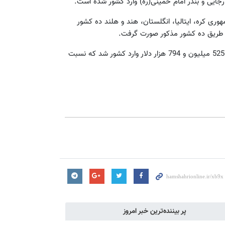
رجایی و بندر امام خمینی(ره) وارد کشور شده است.
ی کره، ایتالیا، انگلستان، هند و هلند ده کشور
همچنین سال گذشته تعداد 30 هزار و 319 دستگاه خودرو به ارزش 525 میلیون و 794 هزار دلار وارد کشور شد که نسبت
پر بیننده‌ترین خبر امروز