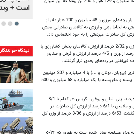
به گزارش روابط عمومی گمرک ایران، میزان وزنی صادرات غیرنفتی 33 میلیون و 129 هزار و 200 تن بوده که این میزان
است + ویدئ
از مجموع کل صادرات غیرنفتی 443 میلیون و 400 هزار دلار از محل بازارچه‌های مرزی و 48 میلیون و 700 هزار دلار از
ی به لحاظ وزنی و ارزش به کالاهای صادراتی بخش
پس از آن کالاهای صادراتی زیرگروه بخش صنعت با 2/21 درصد از وزن و 2/32 درصد از ارزش، کالاهای بخش کشاورزی با
دیدگاه خوانندگان
5/4 درصد از وزن و 1/13 درصد از ارزش و کالاهای معدنی با 3/25 درصد از وزن و 4/5 درصد از ارزش و فرش و صنایع
این گزارش می‌افزاید: اقلام عمده کالاهای صادراتی شامل میعانات گازی (پروپان، بوتان و ...) با 4 میلیارد و 207 میلیون
دلار، آهن‌آلات و فولاد با یک میلیارد و 100 میلیون و 300 هزار دلار، پسته و مغزپسته با یک میلیارد و 68 میلیون و 500
همچنین شمش مس با اختصاص 2 درصد، مصنوعات مسی با 9/1 درصد، پلی اتیلن و روغن - گریس هر کدام با 8/1
درصد، سنگ و کنسانتره مولیبدن با 7/1 درصد و مصنوعات پلاستیکی و ملامین با 6/1 درصد از ارزش کل صادرات در
رده‌های بعدی قرار گرفتند. ده قلم عمده کالاهای صادراتی در سال گذشته 6/53 درصد از ارزش و 8/36 درصد از وزن کل
در این مدت بیشترین میزان کالا به لحاظ ارزش از طریق گمرک منطقه ویژه عسلویه صادر شده است به طوری که ٥/٢٢