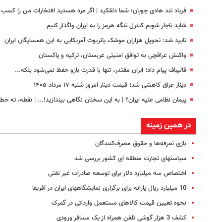
فریاد تند هادی چوپان؛‌ شما دلقکید | اگر مرد هستید افتخارات من را کسب 
شاید ناچار شویم کنترل تنگه هرمز را به ایران واگذار کنیم
تایید شد: تحویل هزاران موشک پاتریوت آمریکایی به این همسایگان ایران
واکنش عراقچی به توافق امنیتی عربستان، ترکیه و پاکستان
قالیباف پیام داد؛ ایران مقتدر، تنها با قدرت بازو حفظ نمی‌شود بلکه...
دینار عراق کاهشی شد؛ قیمت دینار امروز شنبه ۱۷ مرداد ۱۴۰۵
پیمان نظامی علیه ایران؟ | به این سخنان نگاهی بیندازید!‌... | نقطه، ته خط!
در همین زمینه
بازی تعرفه‌ها و حقوق مصرف‌کنندگان
سیاست‏های تجارت منطقه‏ ای کشور بررسی شد
اختصاص سه میلیارد دلار برای توسعه صادرات غیر نفتی
10 میلیارد ریال یارانه برای برگزاری نمایشگاههای ایران در آفریقا
نحوه تعیین قیمت کالاهای مستعمل وارداتی در گمرک
کشف 3 هزار گوشی تلفن همراه از یک مسافر ورودی