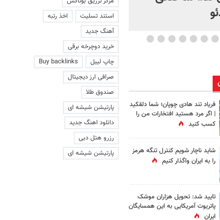
مرکز تزریق بوتاکس
و
استند تسلیت
اخذ رتبه
آهنگ جدید
خرید دوچرخه برقی
چاپ لیبل
Buy backlinks
صرافی ارز دیجیتال
صندوق طلا
فریاد تند هادی چوپان؛‌ شما دلقکید
پارتیشن شیشه ای
| اگر مرد هستید افتخارات من را
دانلود اهنگ جدید
کسب کنید
رزرو هتل دبی
شاید ناچار شویم کنترل تنگه هرمز
پارتیشن شیشه ای
را به ایران واگذار کنیم
تایید شد: تحویل هزاران موشک
پاتریوت آمریکایی به این همسایگان
ایران