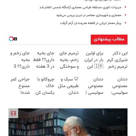
جزییات داوری مسابقه‌ طراحی معماری آرامگاه شمس اعلام شد
معماری و شهرسازی معاصر در تبریز بررسی می‌شود
پیکر معمار ایرانی در قطعه هنرمندان آرام گرفت
مطالب پیشنهادی
این دکتر
برای اولین
ترمیم جای
جای بخیه
جای زخم و
شیرازی کرم
بار در ایران
زخم، بخیه
داری؟؟ فقط
بخیه
ترمیم زخم
🇮🇷 این
و سوختگی
در 3 هفته
داری؟؟ 3
ایرانی را
دکتر کرم
فقط در 3
ترمیمش
هفته‌ای
دندان
دندان
🦷 سبک و
چروکاتو با
جراحی کمر
ساخت!!!
ترمیم کننده
هفته!!😍
کن!😍
محوش کن!
مصنوعی
مصنوعی
طبیعی مثل
خاک
ممنوع
23 روزه
سوئیسی:
سوئیسی |
دندان
یکسان کن
شده!
ساخت!
جدیدترین
سبک،
خودت!
(روش
میخوای
فناوری
مقاوم،
نصب آسان
خانگی+آسان+به
کمرت رو در
اروپا، سبک
طبیعی!
و پرداخت
صرفه)
منزل درمان
و مقاوم |
ویزیت
اقساطی 💳
کنی؟
پرداخت
رایگان+پرداخت
📍 تهران
((پرسش‌نامه))
قسطی
اقساطی😍