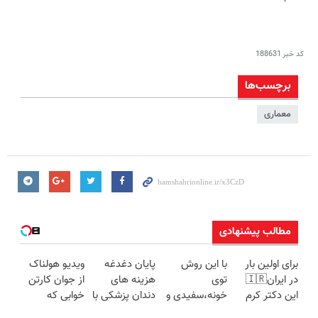
کد خبر
188631
برچسب‌ها
معماری
مطالب پیشنهادی
برای اولین بار
با این روش
پایان دغدغه
ویدیو هولناک
در ایران🇮🇷
توی
هزینه های
از جوان کارتن
این دکتر کرم
خونه،سفیدی و
دندان پزشکی با
خوابی که
ترمیم کننده 23
زیبایی دندوناتو
پک سفید
میلیاردر شد.