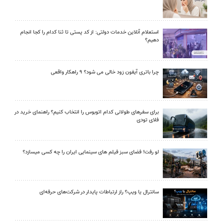
استعلام آنلاین خدمات دولتی: از کد پستی تا ثنا کدام را کجا انجام
دهیم؟
چرا باتری آیفون زود خالی می شود؟ ۹ راهکار واقعی
برای سفرهای طولانی کدام اتوبوس را انتخاب کنیم؟ راهنمای خرید در
فلای تودی
لو رفت! فضای سبز فیلم های سینمایی ایران را چه کسی میسازد؟
سانترال یا ویپ؟ راز ارتباطات پایدار در شرکت‌های حرفه‌ای