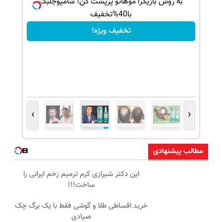
ک جهت
به روش بازیگرا موهاتو پرپشت کن! شامپوجلبک
با40%تخفیف
تخفیف ویژه!
›
‹
مطالب پیشنهادی
این دکتر شیرازی کرم ترمیم زخم ایرانی را
ساخت!!!
خرید اقساطی طلا و گوشی فقط با یک برگ چک
صیادی