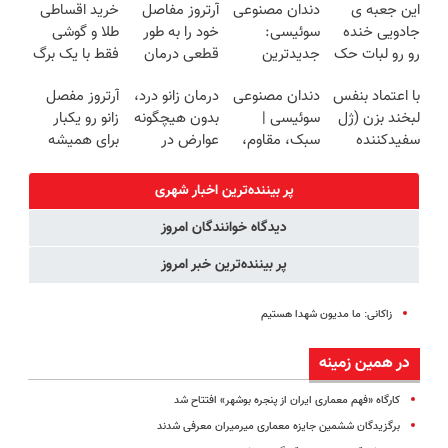
این جعبه ی
دندان مصنوعی
آرتروز مفاصل
خرید اقساطی
روزه ساخت!
برگردون
کننده خانگی
آموزش رایگان
جادویی خنده
سوئیسی:
خود را به طور
طلا و گوشی
(40%off)
رو رو لبات حک
جدیدترین
قطعی درمان
فقط با یک برگ
میکنه
فناوری اروپا،
کنید!
چک صیادی
با اعتماد بنفس
دندان مصنوعی
درمان زانو درد،
آرتروز مفصل
خرید40%تخفیف
سبک و مقاوم |
◗پرسش‌نامه◖
لبخند بزن (ژل
سوئیسی |
بدون هیچگونه
زانو رو یکبار
پرداخت قسطی
سفیدکننده
سبک، مقاوم،
عوارض در
برای همیشه
دندان40%تخفیف)
طبیعی! ویزیت
منزل
درمان کن!
رایگان+پرداخت
(◂پرسش‌نامه)
◗پرسش‌نامه◖
پر بیننده‌ترین اخبار شهری
اقساطی😍
دیدگاه خوانندگان امروز
پر بیننده‌ترین خبر امروز
زاکانی: ما مدیون شهدا هستیم
در همین زمینه
کارگاه «فهم معماری ایران از پنجره بوشهر» افتتاح شد
برگزیدگان ششمین جایزه معماری میرمیران معرفی شدند