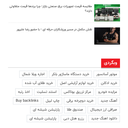
مقایسه قیمت تجهیزات برق صنعتی بازار؛ چرا برندها قیمت متفاوتی
دارند؟
نقش مکمل در مسیر ورزشکاران حرفه ای ؛ با حضور رضا علیپور
وبگردی
موتور آسانسور
خرید دستگاه ماساژور بلکر
اجاره ویلا شمال
خرید ادکلن
خرید لوازم آرایشی اصل
خرید طلای آب شده
مزایده خودرو
مرکز تزریق بوتاکس
استند تسلیت
اخذ رتبه
آهنگ جدید
خرید دوچرخه برقی
چاپ لیبل
Buy backlinks
صرافی ارز دیجیتال
صندوق طلا
پارتیشن شیشه ای
دانلود اهنگ جدید
رزرو هتل دبی
پارتیشن شیشه ای