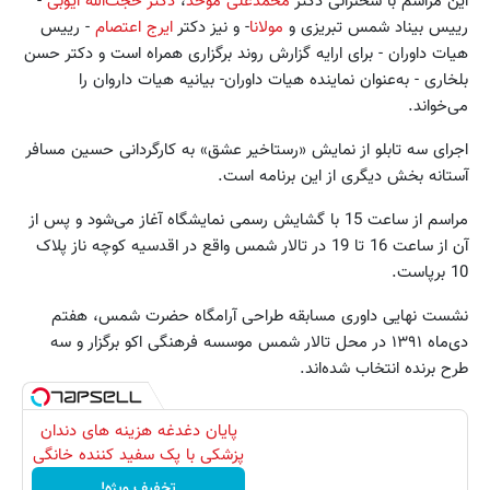
این مراسم با سخنرانی دکتر
محمدعلی موحد
،
دکتر حجت‌الله ایوبی
-
رییس بیناد شمس تبریزی و
مولانا
- و نیز دکتر
ایرج اعتصام
- رییس
هیات داوران - برای ارایه گزارش روند برگزاری همراه است و دکتر حسن
بلخاری - به‌عنوان نماینده‌ هیات داوران- بیانیه هیات داروان را
می‌خواند.
اجرای سه تابلو از نمایش «رستاخیر عشق» به کارگردانی حسین مسافر
آستانه بخش دیگری از این برنامه است.
مراسم از ساعت 15 با گشایش رسمی نمایشگاه آغاز می‌شود و پس از
آن از ساعت 16 تا 19 در تالار شمس واقع در اقدسیه کوچه ناز پلاک
10 برپاست.
نشست نهایی داوری مسابقه‌ طراحی آرامگاه حضرت شمس، هفتم
دی‌ماه ۱۳۹۱ در محل تالار شمس موسسه فرهنگی اکو برگزار و سه
طرح برنده انتخاب شده‌اند.
پایان دغدغه هزینه های دندان
پزشکی با پک سفید کننده خانگی
تخفیف ویژه!