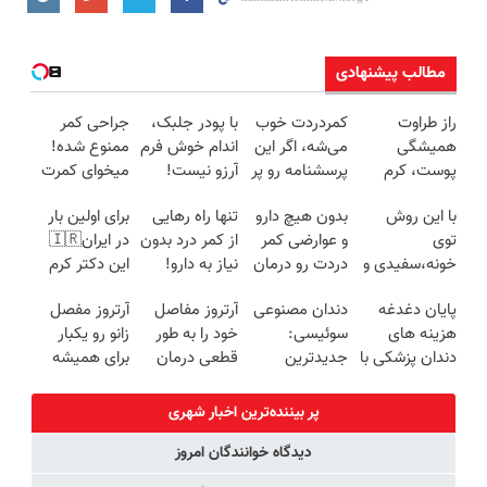
مطالب پیشنهادی
راز طراوت
کمردردت خوب
با پودر جلبک،
جراحی کمر
همیشگی
می‌شه، اگر این
اندام خوش فرم
ممنوع شده!
پوست، کرم
پرسشنامه رو پر
آرزو نیست!
میخوای کمرت
جوانساز جلبک
کنی!!
(3تا7 کیلو
رو در منزل
با این روش
بدون هیچ دارو
تنها راه رهایی
برای اولین بار
با 45%تخفیف
کاهش وزن در
درمان کنی؟
توی
و عوارضی کمر
از کمر درد بدون
در ایران🇮🇷
یک ماه)
((پرسش‌نامه))
خونه،سفیدی و
دردت رو درمان
نیاز به دارو!
این دکتر کرم
زیبایی دندوناتو
کن!
(◂پرسش‌نامه)
ترمیم کننده 23
پایان دغدغه
دندان مصنوعی
آرتروز مفاصل
آرتروز مفصل
برگردون
(پرسش‌نامه)
روزه ساخت!
هزینه های
سوئیسی:
خود را به طور
زانو رو یکبار
(40%off)
دندان پزشکی با
جدیدترین
قطعی درمان
برای همیشه
پک سفید
فناوری اروپا،
کنید!
درمان کن!
کننده خانگی
سبک و مقاوم |
◗پرسش‌نامه◖
◗پرسش‌نامه◖
پر بیننده‌ترین اخبار شهری
پرداخت قسطی
دیدگاه خوانندگان امروز