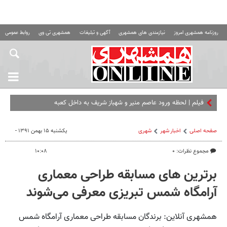
روزنامه همشهری امروز
نیازمندی های همشهری
آگهی و تبلیغات
همشهری تی وی
روابط عمومی ه
فیلم | لحظه ورود عاصم منیر و شهباز شریف به داخل کعبه
صفحه اصلی
اخبار شهر
شهری
یکشنبه ۱۵ بهمن ۱۳۹۱ -
مجموع نظرات: ۰
۱۰:۰۸
برترین های مسابقه طراحی معماری
آرامگاه شمس تبریزی معرفی می‌شوند
همشهری آنلاین: برندگان مسابقه طراحی معماری آرامگاه شمس