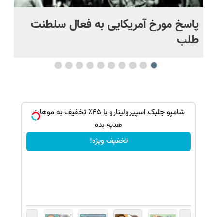
پاسخ مورخ آمریکایی به فعال سلطنت
با
طلب
بک!
شامپو جلبک اسپیرولینارو با ۴۵٪ تخفیف به موهات
هدیه بده
تخفیف ویژه!