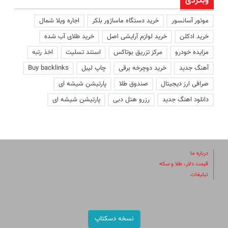
وبگردی
موتور آسانسور
خرید دستگاه ماساژور بلکر
اجاره ویلا شمال
خرید ادکلن
خرید لوازم آرایشی اصل
خرید طلای آب شده
مزایده خودرو
مرکز تزریق بوتاکس
استند تسلیت
اخذ رتبه
آهنگ جدید
خرید دوچرخه برقی
چاپ لیبل
Buy backlinks
صرافی ارز دیجیتال
صندوق طلا
پارتیشن شیشه ای
دانلود اهنگ جدید
رزرو هتل دبی
پارتیشن شیشه ای
درباره ما
قیمت دلار، طلا و سکه
تبلیغات
نسخه دسکتاپ