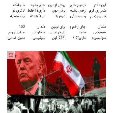
این دکتر
ترمیم جای
روش از بین
جای بخیه
با جلبک
شیرازی کرم
زخم، بخیه
بردن بوی
داری؟؟ فقط
لاغری تو
ترمیم زخم
و سوختگی
عرق با
در 3 هفته
یک ماه به
ایرانی را
فقط در 3
روش مجری
ترمیمش
وزن ایده آل
دندان
جای زخم و
برای اولین
دندان
150
ساخت!!!
هفته!!😍
معروف
کن!😍
برس(تا
مصنوعی
بخیه
بار در ایران
مصنوعی
میلیون وام
(فیلم را
امشب
سوئیسی:
داری؟؟ 3
🇮🇷 این
سوئیسی |
بدون ضامن
ببینید)
تخفیف
جدیدترین
هفته‌ای
دکتر کرم
سبک،
با یک چک
ویژه)
فناوری
محوش کن!
ترمیم کننده
مقاوم،
برای خرید
اروپا، سبک
23 روزه
طبیعی!
گوشی
و مقاوم |
ساخت!
ویزیت
پرداخت
رایگان+پرداخت
قسطی
اقساطی😍