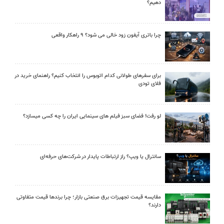
دهیم؟
چرا باتری آیفون زود خالی می شود؟ ۹ راهکار واقعی
برای سفرهای طولانی کدام اتوبوس را انتخاب کنیم؟ راهنمای خرید در
فلای تودی
لو رفت! فضای سبز فیلم های سینمایی ایران را چه کسی میسازد؟
سانترال یا ویپ؟ راز ارتباطات پایدار در شرکت‌های حرفه‌ای
مقایسه قیمت تجهیزات برق صنعتی بازار؛ چرا برندها قیمت متفاوتی
دارند؟