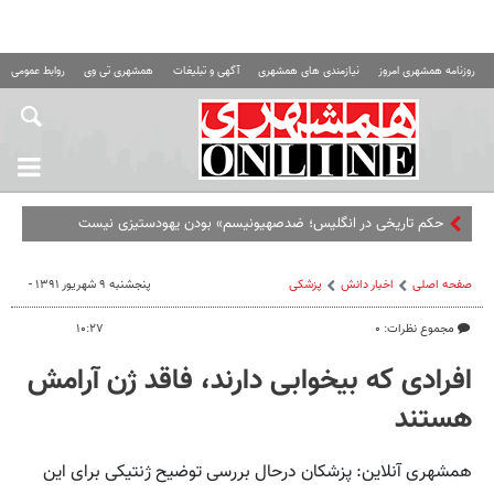
روزنامه همشهری امروز
نیازمندی های همشهری
آگهی و تبلیغات
همشهری تی وی
روابط عمومی ه
حکم تاریخی در انگلیس؛ ضدصهیونیسم» بودن یهودستیزی نیست
صفحه اصلی
اخبار دانش
پزشکی
پنجشنبه ۹ شهریور ۱۳۹۱ -
مجموع نظرات: ۰
۱۰:۲۷
افرادی که بیخوابی دارند، فاقد ژن آرامش
هستند
همشهری آنلاین: پزشکان درحال بررسی توضیح ژنتیکی برای این