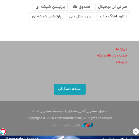
صرافی ارز دیجیتال
صندوق طلا
پارتیشن شیشه ای
دانلود اهنگ جدید
رزرو هتل دبی
پارتیشن شیشه ای
درباره ما
قیمت دلار، طلا و سکه
تبلیغات
نسخه دسکتاپ
حقوق همشهری‌آنلاین متعلق به موسسه همشهری است
Copyright © 2020 HamshahriOnline, All rights reserved
طراحی و تولید: نستوه