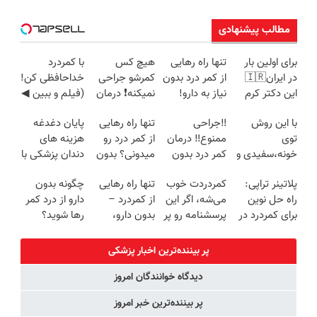
مطالب پیشنهادی
برای اولین بار
تنها راه رهایی
هیچ کس
با کمردرد
در ایران🇮🇷
از کمر درد بدون
کمرشو جراحی
خداحافظی کن!
این دکتر کرم
نیاز به دارو!
نمیکنه❗ درمان
(فیلم و ببین ◀
ترمیم کننده 23
(◂پرسش‌نامه)
کمردرد بدون
پرسش‌نامه رو
با این روش
‼️جراحی
تنها راه رهایی
پایان دغدغه
روزه ساخت!
قرص
پرکن)
توی
ممنوع‼️ درمان
از کمر درد رو
هزینه های
(پرسشنامه)
خونه،سفیدی و
کمر درد بدون
میدونی؟ بدون
دندان پزشکی با
زیبایی دندوناتو
جراحی و دوره
نیاز به دارو!
پک سفید
پلاتینر تراپی:
کمردردت خوب
تنها راه رهایی
چگونه بدون
برگردون
نقاهت
(◂پرسش‌نامه)
کننده خانگی
راه حل نوین
می‌شه، اگر این
از کمردرد –
دارو از درد کمر
(40%off)
برای کمردرد در
پرسشنامه رو پر
بدون دارو،
رها شوید؟
منزل شما
کنی!!
بدون جراحی!
(◂پرسش‌نامه
«فرم پر کن»
رو پرکن)
پر بیننده‌ترین اخبار پزشکی
دیدگاه خوانندگان امروز
پر بیننده‌ترین خبر امروز