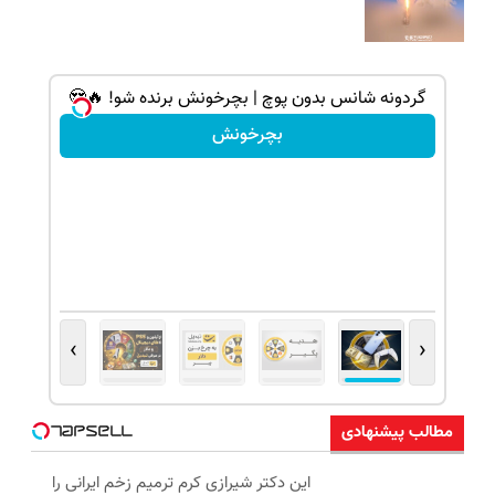
گردونه شانس بدون پوچ | بچرخونش برنده شو! 🔥😍
بچرخونش
›
‹
مطالب پیشنهادی
این دکتر شیرازی کرم ترمیم زخم ایرانی را