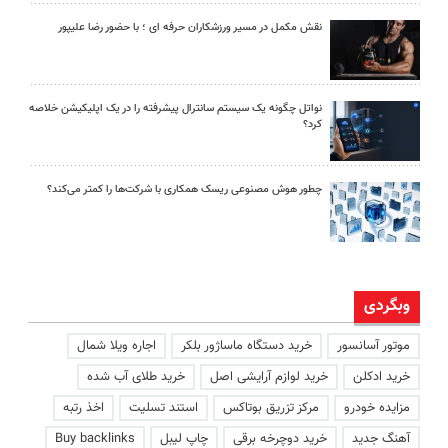
نقش مکمل در مسیر ورزشکاران حرفه ای ؛ با حضور رضا علیپور
نواتل چگونه یک سیستم سانترال پیشرفته را در یک اپلیکیشن خلاصه
کرد؟
چطور هوش مصنوعی ریسک همکاری با شرکت‌ها را کمتر می‌کند؟
وبگردی
موتور آسانسور
خرید دستگاه ماساژور بلکر
اجاره ویلا شمال
خرید ادکلن
خرید لوازم آرایشی اصل
خرید طلای آب شده
مزایده خودرو
مرکز تزریق بوتاکس
استند تسلیت
اخذ رتبه
آهنگ جدید
خرید دوچرخه برقی
چاپ لیبل
Buy backlinks