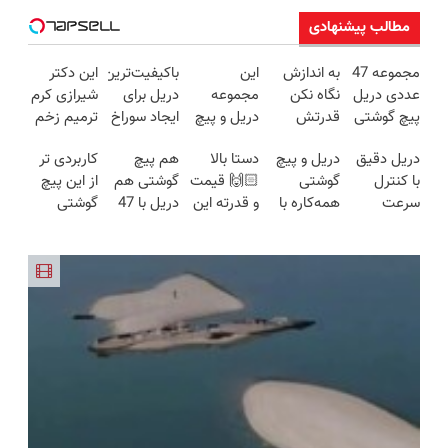
مطالب پیشنهادی
مجموعه 47
به اندازش
این
باکیفیت‌ترین
این دکتر
عددی دریل
نگاه نکن
مجموعه
دریل برای
شیرازی کرم
پیچ گوشتی
قدرتش
دریل و پیچ
ایجاد سوراخ
ترمیم زخم
شارژی
درحد هالکه
گوشتی رو با
😱
ایرانی را
دریل دقیق
دریل و پیچ
دستا بالا
هم پیچ
کاربردی تر
(تخفیف به
😉 (پرداخت
گارانتی و
ساخت!!!
با کنترل
گوشتی
🙌🏻 قیمت
گوشتی هم
از این پیچ
مدت
درب
نصف قیمت
سرعت
همه‌کاره با
و قدرته این
دریل با 47
گوشتی
محدود)
منزل+گارانتی
بخر!😉
اتوماتیک 🎯
گیربکس
دریل کشته
تیکه
نداریم! 47
تعویض)
(مجموعه
هوشمند ⚙️
میده🔥
کاربردی! تا
تیکه
47عددی +
(نصف
تخفیف داره
کاربردی با
تخفیف
قیمت بازار
بخرش!🔥
ضمانت
ویژه)
🔥)
بازگشت