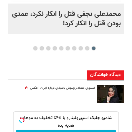
 به خاک
محمدعلی نجفی قتل را انکار نکرد، عمدی
عل
بودن قتل را انکار کرد!
آز
دیدگاه خوانندگان
استوری معنادار بهنوش بختیاری درباره ایران | عکس
ک جهت
شامپو جلبک اسپیرولینارو با ۴۵٪ تخفیف به موهات
هدیه بده