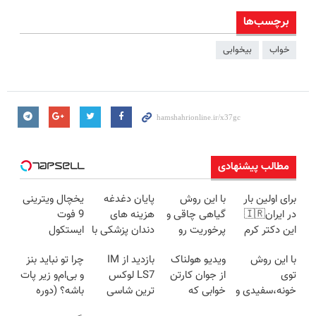
برچسب‌ها
خواب
بیخوابی
مطالب پیشنهادی
برای اولین بار
با این روش
پایان دغدغه
یخچال ویترینی
در ایران🇮🇷
گیاهی چاقی و
هزینه های
9 فوت
این دکتر کرم
پرخوریت رو
دندان پزشکی با
ایستکول
ترمیم کننده 23
شکست بده
پک سفید
(جدید)
با این روش
ویدیو هولناک
بازدید از IM
چرا تو نباید بنز
روزه ساخت!
کننده خانگی
توی
از جوان کارتن
LS7 لوکس
و بی‌ام‌و زیر پات
خونه،سفیدی و
خوابی که
ترین شاسی
باشه؟ (دوره
زیبایی دندوناتو
میلیاردر شد.
بلند برقی ایران
رایگان درآمد