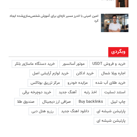
امین امینی با اندرز مسیر تازه‌ای برای آموزش شخصی‌سازی‌شده ایجاد
کرد
وبگردی
خرید و فروش USDT
موتور آسانسور
خرید دستگاه ماساژور بلکر
اجاره ویلا شمال
خرید ادکلن
خرید لوازم آرایشی اصل
خرید طلای آب شده
مزایده خودرو
مرکز تزریق بوتاکس
استند تسلیت
اخذ رتبه
آهنگ جدید
خرید دوچرخه برقی
چاپ لیبل
Buy backlinks
صرافی ارز دیجیتال
صندوق طلا
پارتیشن شیشه ای
دانلود اهنگ جدید
رزرو هتل دبی
پارتیشن شیشه ای