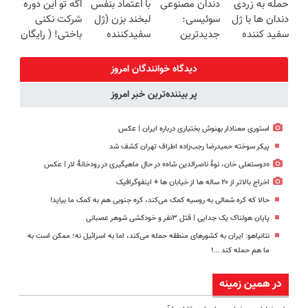
حمله به زردی
دندان مصنوعی
با اعتماد بنفس
اگه تو این دوره
برگردون
آموزش رایگان
در باشگاه
میلیاردی)
دندان ها با ژل
سوئیسی:
لبخند بزن (ژل
شرکت نکنی
(40%off)
انقلاب
سفید کننده
جدیدترین
سفیدکننده
باختی! ( رایگان
دندان!
فناوری اروپا،
دندان40%تخفیف)
آموزش ببین
خرید40%تخفیف
سبک و مقاوم |
پولدار شی)
دیدگاه خوانندگان امروز
پرداخت قسطی
پر بیننده‌ترین خبر امروز
استوری معنادار بهنوش بختیاری درباره ایران | عکس
پیکر سوخته حمیدرضا رجب‌زاده اطراف تهران کشف شد
«دوستعلی خان، نوۀ ناصرالدین شاه» در حال ماهیگیری در رودخانۀ لار | عکس
اخراج بالاتر از ۲۰ ساله ها از خیابان ها + اینفوگرافیک
حالا که کره شمالی به روسیه کمک می‌کند، کره جنوبی هم به کمک ما بیاید!
پایان هولناک یک جدایی | قتل ۳نفر و خودکشی شوهر عصبانی
نتانیاهو: ایران به کشورهای منطقه حمله می‌کند، اما به اسرائیل نه؛ ممکن است به
ما هم حمله کند ...!
در همین زمینه