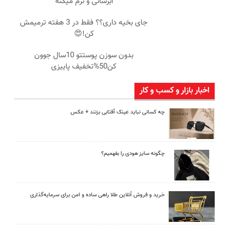
ابرسانی و نرم میکنه
جای بخیه داری؟؟ فقط در 3 هفته ترمیمش
کن!😍
بدون سوزن پوستتو 10سال جوون
کن50%تخفیف پاییزی
اخبار بازار و کسب و کار
چه کسانی نباید عینک آفتابی بزنند + عکس
چگونه سایز هودی را بفهمیم؟
خرید و فروش آنلاین طلا راهی ساده و امن برای سرمایه‌گذاری