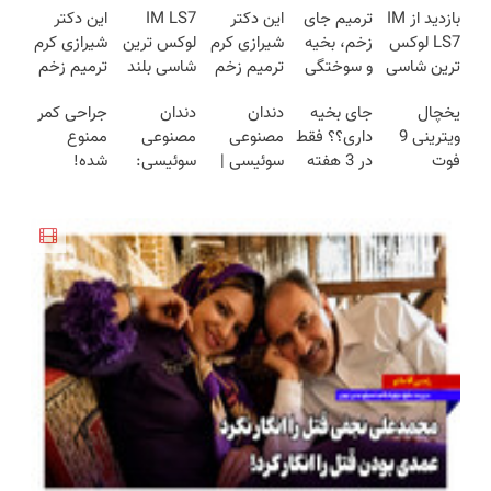
بازدید از IM
ترمیم جای
این دکتر
IM LS7
این دکتر
LS7 لوکس
زخم، بخیه
شیرازی کرم
لوکس ترین
شیرازی کرم
ترین شاسی
و سوختگی
ترمیم زخم
شاسی بلند
ترمیم زخم
بلند برقی
فقط در 3
ایرانی را
برقی ایران
ایرانی را
یخچال
جای بخیه
دندان
دندان
جراحی کمر
ایران در
هفته!!😍
ساخت!!!
ساخت!!!
ویترینی 9
داری؟؟ فقط
مصنوعی
مصنوعی
ممنوع
باشگاه
فوت
در 3 هفته
سوئیسی |
سوئیسی:
شده!
انقلاب
ایستکول
ترمیمش
سبک،
جدیدترین
میخوای
(جدید)
کن!😍
مقاوم،
فناوری
کمرت رو در
طبیعی!
اروپا، سبک
منزل درمان
ویزیت
و مقاوم |
کنی؟
رایگان+پرداخت
پرداخت
((پرسش‌نامه))
اقساطی😍
قسطی