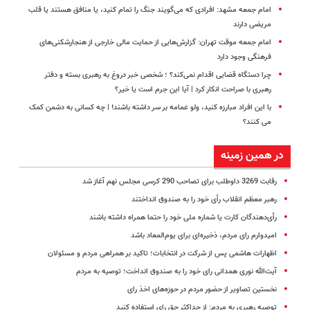
امام جمعه مشهد: افرادی که می‌گویند جنگ را تمام کنید، یا منافق هستند یا قلب
مریضی دارند
امام جمعه موقت تهران: گزارش‌هایی از حمایت مالی خارجی از هنجارشکنی‌های
فرهنگی وجود دارد
چرا دستگاه قضایی اقدام نمی‌کند؟ ؛ شخصی خبر دروغ به رهبری بسته و دفتر
رهبری با صراحت انکار کرد | آیا این جرم است یا خیر؟
با این افراد مبارزه کنید، ولو عمامه بر سر داشته باشند! | چه کسانی به دشمن کمک
می کنند؟
در همین زمینه
رقابت 3269 داوطلب برای تصاحب 290 کرسی مجلس نهم آغاز شد
رهبر معظم‌ انقلاب‌ رأی خود را به صندوق انداختند
رأی‌دهندگان کارت یا شماره ملی خود را حتما همراه داشته باشند
امیدوارم رای مردم، ذخیره‌ای برای یوم‌المعاد باشد
اظهارات هاشمی پس از شرکت در انتخابات؛ تاکید بر همراهی مردم و مسئولان
آیت‌الله نوری همدانی رای خود را به صندوق انداخت؛ توصیه به مردم
نخستین تصاویر از حضور مردم در حوزه‌های اخذ رای
توصیه رهبری به مردم: از حداکثر حق رای استفاده کنید