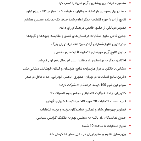
منصور حقیقت پور بیشترین آرای «نیر» را کسب کرد
دهقان برای سومین بار نماینده چناران و طرقبه شد؛ خباز در کاشمر رای نیاورد
نتایج آرا در 5 حوزه انتخابیه دیگر اعلام شد؛ حذف یک نماینده مجلس هشتم
تصویر موبایلی از حضور خاتمی در هنگام رای دادن
جدول کامل نتایج انتخابات در استان‌های کشور و مقایسه جبهه‌ها و گروه‌ها
جدیدترین نتایج شمارش آرا در حوزه انتخابیه تهران بزرگ
جدول نتایج آرای حوزه‌های انتخابیه اقلیت‌های مذهبی
14نامزد دیگر به بهارستان راه یافتند؛ علی لاریجانی نفر اول قم شد
مشایی با بالگرد بر فراز مازندران؛ نتایج مازندران و گیلان خوشایند مشایی نشد
آخرین نتایج انتخابات در تهران؛ مطهری، باهنر، ابوترابی، حداد عادل در صدر
مردم این شهر 100 درصد در انتخابات شرکت کردند
کاتوزیان از ادامه رقابت انتخاباتی مجلس نهم انصراف داد
تایید صحت انتخابات 28 حوزه انتخابیه توسط شورای نگهبان
تصاویر چهره‌های شاد و غمگین نمایندگان بازنده و برنده انتخابات
جدول نمایندگان راه یافته به مجلس نهم به تفکیک گرایش سیاسی
نتایج انتخابات تا ساعت 10 شنبه
وزیر سابق علوم و سفیر ایران در مالزی نماینده کرمان شد