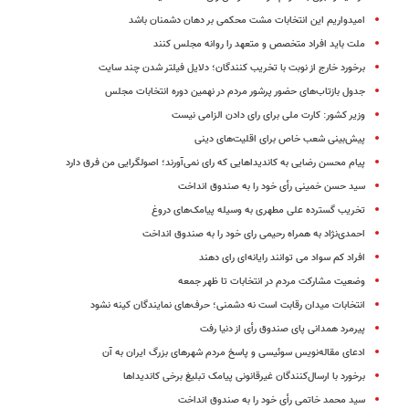
امیدواریم این انتخابات مشت محکمی بر دهان دشمنان باشد
ملت باید افراد متخصص و متعهد را روانه مجلس کنند
برخورد خارج از نوبت با تخریب کنندگان؛ دلایل فیلتر شدن چند سایت
جدول بازتاب‌های حضور پرشور مردم در نهمین دوره انتخابات مجلس
وزیر کشور: کارت ملی برای رای دادن الزامی نیست
پیش‌بینی شعب خاص برای اقلیت‌های دینی
پیام محسن رضایی به کاندیداهایی که رای نمی‌آورند؛ اصولگرایی من فرق دارد
سید حسن خمینی رأی خود را به صندوق انداخت
تخریب گسترده علی مطهری به وسیله پیامک‌های دروغ
احمدی‌‌نژاد به همراه رحیمی رای خود را به صندوق انداخت
افراد کم سواد می توانند رایانه‌ای رای دهند
وضعیت مشارکت مردم در انتخابات تا ظهر جمعه
انتخابات میدان رقابت است نه دشمنی؛ حرف‌های نمایندگان کینه نشود
پیرمرد همدانی پای صندوق رأی از دنیا رفت
ادعای مقاله‌نویس سوئیسی و پاسخ مردم شهرهای بزرگ ایران به آن
برخورد با ارسال‌کنندگان غیرقانونی پیامک تبلیغ برخی کاندیداها
سید محمد خاتمی رأی خود را به صندوق انداخت