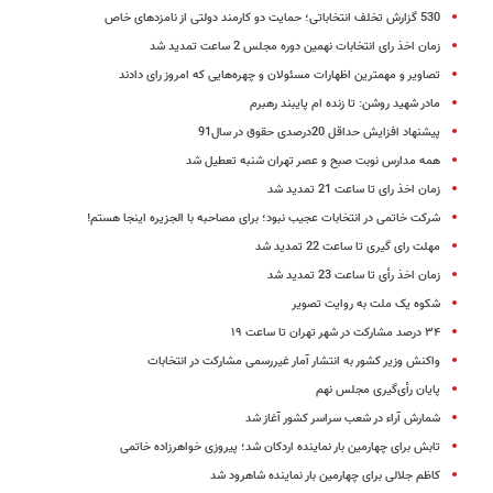
530 گزارش تخلف انتخاباتی؛ حمایت دو کارمند دولتی از نامزدهای خاص
زمان اخذ رای انتخابات نهمین دوره مجلس 2 ساعت تمدید شد
تصاویر و مهمترین اظهارات مسئولان و چهره‌هایی که امروز رای دادند
مادر شهید روشن: تا زنده ام پایبند رهبرم
پیشنهاد افزایش حداقل 20درصدی حقوق در سال91
همه مدارس نوبت صبح و عصر تهران شنبه تعطیل شد
زمان اخذ رای تا ساعت 21 تمدید شد
شرکت خاتمی در انتخابات عجیب نبود؛ برای مصاحبه با الجزیره اینجا هستم!
مهلت رای گیری تا ساعت 22 تمدید شد
زمان اخذ رأی تا ساعت 23 تمدید شد
شکوه یک ملت به روایت تصویر
۳۴ درصد مشارکت در شهر تهران تا ساعت ۱۹
واکنش وزیر کشور به انتشار آمار غیررسمی مشارکت در انتخابات
پایان رأی‌گیری مجلس نهم
شمارش آراء در شعب سراسر کشور آغاز شد
تابش برای چهارمین بار نماینده اردکان شد؛ پیروزی خواهرزاده خاتمی
کاظم جلالی برای چهارمین بار نماینده شاهرود شد