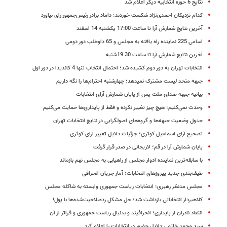
نتایج 6 حوزه انتخابیه دیگر اعلام شد
کدام نزدیکان احمدی‌نژاد شکست خوردند؛ داماد برادر رئیس‌جمهور رای نیاورد
آخرین نتایج شمارش آرا تا ساعت 17:00 یکشنبه 14 اسفند
اسامی 225 نماینده راه یافته به مجلس و 65 داوطلب دور دومی
آخرین نتایج شمارش آرا تا ساعت 19:30شنبه
انتخابات تهران به دور دوم کشیده شد؛ احتمال انتخاب تنها 4 کاندیدا در دور اول
جبهه متحد لیست مشترک نمی​دهد؛ چهارشنبه احترام‌ها را نگه داریم
بیانیه جبهه صدای ملت پس از پایان شمارش آرای انتخابات
وحدت نمی‌کنیم؛ هیچ چیز تغییر نکرده و فقط از پایداری‌ها حمایت می‌کنیم
جدول وضعیت جبهه‌ها و گروه‌های اصولگرایی در نتایج انتخابات تهران
تصحیح آرای اسماعیل کوثری؛ جزئیات دلایل تغییر آرای کوثری
پایان شمارش آرا در قم؛ لاریجانی در صدر قرار گرفت
با سابقه‌ترین نماینده ادوار مجلس از راهیابی به مجلس نهم بازماند
طیف‌بندی جدید پیروزهای انتخابات؛ آمار جریان انحرافی
مجلس مدنظر رهبری؛ انتخابات ریاست جمهوری وابسته به شاکله مجلس
کلاهبردار انتخاباتی بازداشت شد؛ حل مشکل ردصلاحیت‌شده‌ها با پول!
انتقاد نادران از پایداری؛ انحرافیند و بدنبال ریاست جمهوری و فراتر از آن
سید محمد خاتمی دلایل حضور در انتخابات را اعلام کرد