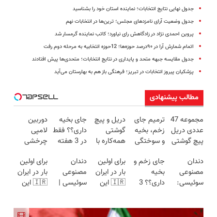
جدول نهایی نتایج انتخابات؛ نماینده استان خود را بشناسید
جدول وضعیت آرای نامزدهای مجلس؛ ترین‌ها در انتخابات نهم
پروین احمدی نژاد در زادگاهش رای نیاورد؛ کاتب نماینده گرمسار شد
اتمام شمارش آرا در ۹۰درصد حوزه‌ها؛ 12حوزه انتخابیه به مرحله دوم رفت
جدول مقایسه جبهه متحد و پایداری در نتایج انتخابات؛ متحدی‌ها پیش افتادند
پزشکیان پیروز انتخابات در تبریز؛ فرهنگی باز هم به بهارستان می‌آید
مطالب پیشنهادی
مجموعه 47
ترمیم جای
دریل و پیچ
جای بخیه
دوربین
عددی دریل
زخم، بخیه
گوشتی
داری؟؟ فقط
لامپی
پیچ گوشتی
و سوختگی
همه‌کاره با
در 3 هفته
چرخشی
شارژی
فقط در 3
گیربکس
ترمیمش
360 درجه
دندان
جای زخم و
برای اولین
دندان
برای اولین
(تخفیف به
هفته!!😍
هوشمند ⚙️
کن!😍
فقط امروز
مصنوعی
بخیه
بار در ایران
مصنوعی
بار در ایران
مدت
(نصف
حراج شد🔥
سوئیسی:
داری؟؟ 3
🇮🇷 این
سوئیسی |
🇮🇷 این
محدود)
قیمت بازار
پرداخت
جدیدترین
هفته‌ای
دکتر کرم
سبک،
دکتر کرم
🔥)
درب منزل
فناوری
محوش کن!
ترمیم کننده
مقاوم،
ترمیم کننده
اروپا، سبک
23 روزه
طبیعی!
23 روزه