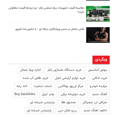
مقایسه قیمت تجهیزات برق صنعتی بازار؛ چرا برندها قیمت متفاوتی
دارند؟
نقش مکمل در مسیر ورزشکاران حرفه ای ؛ با حضور رضا علیپور
وبگردی
موتور آسانسور
خرید دستگاه ماساژور بلکر
اجاره ویلا شمال
خرید ادکلن
خرید لوازم آرایشی اصل
خرید طلای آب شده
مزایده خودرو
مرکز تزریق بوتاکس
استند تسلیت
اخذ رتبه
آهنگ جدید
خرید دوچرخه برقی
چاپ لیبل
Buy backlinks
صرافی ارز دیجیتال
صندوق طلا
پارتیشن شیشه ای
دانلود اهنگ جدید
رزرو هتل دبی
پارتیشن شیشه ای