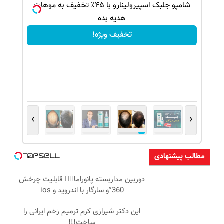
ک جهت
شامپو جلبک اسپیرولینارو با ۴۵٪ تخفیف به موهات
هدیه بده
تخفیف ویژه!
›
‹
مطالب پیشنهادی
دوربین مداربسته پانوراما👈🏻 قابلیت چرخش
360°و سازگار با اندروید و ios
این دکتر شیرازی کرم ترمیم زخم ایرانی را
ساخت!!!