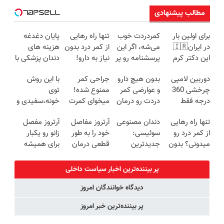
مطالب پیشنهادی
برای اولین بار
کمردردت خوب
تنها راه رهایی
پایان دغدغه
در ایران🇮🇷
می‌شه، اگر این
از کمر درد بدون
هزینه های
این دکتر کرم
پرسشنامه رو پر
نیاز به دارو!
دندان پزشکی با
ترمیم کننده 23
کنی!!
(◂پرسش‌نامه)
پک سفید
دوربین لامپی
بدون هیچ دارو
جراحی کمر
با این روش
روزه ساخت!
کننده خانگی
چرخشی 360
و عوارضی کمر
ممنوع شده!
توی
درجه فقط
دردت رو درمان
میخوای کمرت
خونه،سفیدی و
امروز حراج شد
کن!
رو در منزل
زیبایی دندوناتو
تنها راه رهایی
دندان مصنوعی
آرتروز مفاصل
آرتروز مفصل
🔥 پرداخت
(پرسش‌نامه)
درمان کنی؟
برگردون
از کمر درد رو
سوئیسی:
خود را به طور
زانو رو یکبار
درب منزل
((پرسش‌نامه))
(40%off)
میدونی؟ بدون
جدیدترین
قطعی درمان
برای همیشه
نیاز به دارو!
فناوری اروپا،
کنید!
درمان کن!
(◂پرسش‌نامه)
سبک و مقاوم |
◗پرسش‌نامه◖
◗پرسش‌نامه◖
پر بیننده‌ترین اخبار سیاست داخلی
پرداخت قسطی
دیدگاه خوانندگان امروز
پر بیننده‌ترین خبر امروز