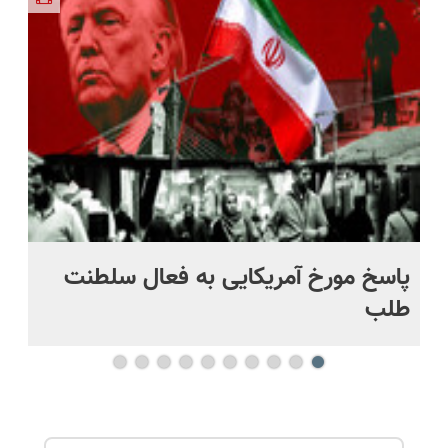
و مقاوم |
ساخت!
ویزیت
ساخت!
پرداخت
رایگان+پرداخت
قسطی
اقساطی😍
پاسخ مورخ آمریکایی به فعال سلطنت
با
طلب