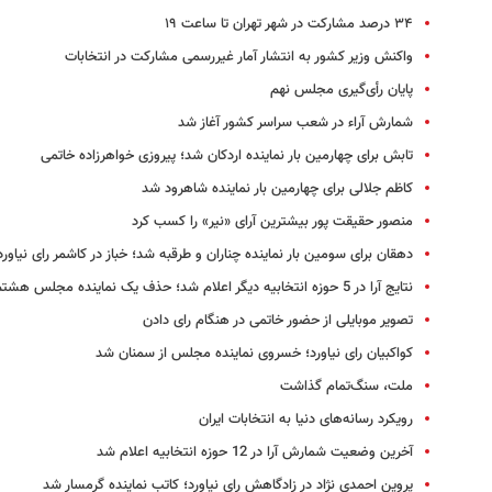
۳۴ درصد مشارکت در شهر تهران تا ساعت ۱۹
واکنش وزیر کشور به انتشار آمار غیررسمی مشارکت در انتخابات
پایان رأی‌گیری مجلس نهم
شمارش آراء در شعب سراسر کشور آغاز شد
تابش برای چهارمین بار نماینده اردکان شد؛ پیروزی خواهرزاده خاتمی
کاظم جلالی برای چهارمین بار نماینده شاهرود شد
منصور حقیقت پور بیشترین آرای «نیر» را کسب کرد
دهقان برای سومین بار نماینده چناران و طرقبه شد؛ خباز در کاشمر رای نیاورد
نتایج آرا در 5 حوزه انتخابیه دیگر اعلام شد؛ حذف یک نماینده مجلس هشتم
تصویر موبایلی از حضور خاتمی در هنگام رای دادن
کواکبیان رای نیاورد؛ خسروی نماینده مجلس از سمنان شد
ملت، سنگ‌تمام گذاشت
رویکرد رسانه‌های دنیا به انتخابات ایران
آخرین وضعیت شمارش آرا در 12 حوزه انتخابیه اعلام شد
پروین احمدی نژاد در زادگاهش رای نیاورد؛ کاتب نماینده گرمسار شد