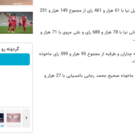
غفاری ادامه داد: در حوزه کاشمر، بردسکن و خلیل آباد محمد اسماعیل نیا با 61 هزار و 461 رای از مجموع 149 هزار و 251
وی تصریح کرد: در حوزه انتخابیه نیشابور و تخت جلگه، حسین سبحانی نیا با 78 هزار و 688 رای و علی مروی با 71 هزار و
وتا - کلیک
🔥 گوشی موبایل نوکیا مدل nokia 105
گردونه رو 
رئیس ستاد انتخابات خراسان رضوی خاطرنشان کرد: در حوزه انتخابیه چناران و طرقبه از مجموع 95 هزار و 599 رای ماخوذه
رجیستر شده 🔥
سفارش بده!
غفاری گفت: در حوزه گناباد و بجستان از مجموع 61 هزار و 101 رای ماخوذه صحیح محمد رجایی باغسیایی با 27 هزار و
‹