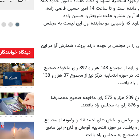
محمد غفاری شامگاه شنبه در گفتگو با خبرنگاران در خصوص نتایج درحوزه انتخابیه مشهد و کلات گفت: تاکنون حدود 803
هزار رای در این حوزه شمارش شده و شمارش آرای 155 صندوق باقی مانده است و تا ساعت 14 امیر حسین قاضی زاده،
واد آرین منش، عفت شریعتی، حسین زاده
ارند که راهیابی دو نماینده اول این لیست به مجلس
ی را در مجلس بر عهده دارند پرونده شمارش آرا در این
دیدگاه خوانندگان
محمد غفاری اظهار داشت: در حوزه انتخابیه تربت حیدریه، مه ولات و زاوه از مجموع 148 هزار و 392 رای ماخوذه صحیح
ابوالقاسم خسروی سهل آباد با 81 هزار و 268 رای به مجلس راه یافت. در حوزه انتخابیه درگز نیز از مجموع 37 هزار و 138
وی افزود: در حوزه انتخابیه سبزوار، جغتای، جوین و خوشاب از مجموع 209 هزار و 573 رای ماخوذه صحیح محمدرضا
 و سرخس و بخش های احمد آباد و رضویه از مجموع
دی با 38 هزار و 884 رای به مجلس راه یافت. در حوزه انتخابیه قوچان و فاروج نیز هادی