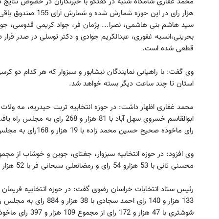
سید هاشم بنی هاشمی، نصرا... پژمان فر، جواد کریمی قدوسی، ج
بحرینی،انسیه غفوری، عبدالکریم جوادی و دکتر توسلی در صدر قرار د
قطعی شده است.
وی گفت: با راهیابی نمایندگان نیشابور و سبزوار که هر کدام دو کرس
استان تا چند ساعت دیگر بسته خواهد شد.
رای ماخوذه صحیح حسین محمد زاده با 19 هزار و 168رای به مجلس راه یافت.
محسنی ثانی با 53 هزارو 54 رای و رمضانعلی سبحانی فر با 52 هزار و 876 رای به مجلس راه یافتند.
رئیس ستاد انتخابات خراسان رضوی گفت: در حوزه انتخابیه فریمان
133 هزار و 140 رای احمد سجا
شوشتری با 47 هزار و 172 رای از مجموع 109 هزار و 397 رای ماخوذه صحیح به مجلس راه یافت.