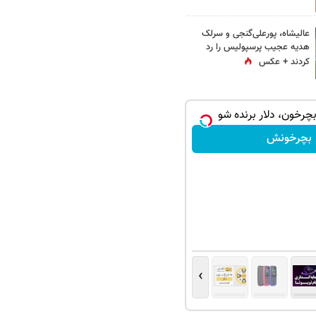
عالیشاه، پورعلی‌گنجی و سرلک
هدیه عجیب پرسپولیس را رد
کردند + عکس
بچرخون، دلار برنده شو
بچرخونش
›