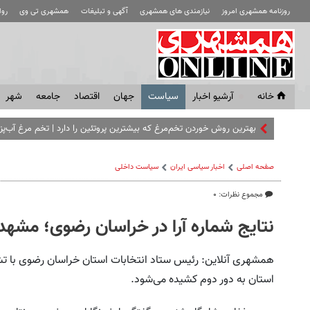
روزنامه همشهری امروز
نیازمندی های همشهری
آگهی و تبلیغات
همشهری تی وی
رو
خانه
آرشیو اخبار
سياست
جهان
اقتصاد
جامعه
شهر
بهترین روش خوردن تخم‌مرغ که بیشترین پروتئین را دارد | تخم مرغ آب‌پز 
صفحه اصلی
اخبار سیاسی ایران
سیاست داخلی
مجموع نظرات: ۰
نتایج شماره آرا در خراسان رضوی؛ مشهد
همشهری آنلاین: رئیس ستاد انتخابات استان خراسان رضوی با تش
استان به دور دوم کشیده می‌شود.