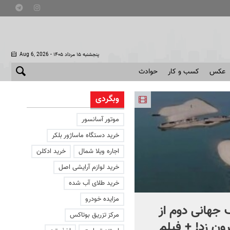
- پنجشنبه ۱۵ مرداد ۱۴۰۵
Aug 6, 2026
عکس
کسب و کار
حوادث
وبگردی
موتور آسانسور
خرید دستگاه ماساژور بلکر
اجاره ویلا شمال
خرید ادکلن
خرید لوازم آرایشی اصل
خرید طلای آب شده
مزایده خودرو
جهانی دوم از
افشای اطلاعات برای ترور
مرکز تزریق بوتاکس
ون زد! + فیلم
بارون ترامپ | ماجرای قرار