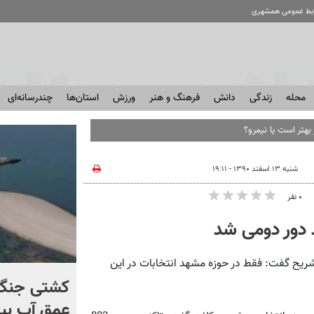
ابط عمومی همشهری
محله
زندگی
دانش
فرهنگ و هنر
ورزش
استان‌ها
چندرسانه‌ای
بهتر است یا نیمرو؟
شنبه ۱۳ اسفند ۱۳۹۰ - ۱۹:۱۱
۰ نفر
 دور دومی شد
ریح گفت: فقط در حوزه مشهد انتخابات در این
برخورد تاریخی موشک فالکون
کشتی‌ جنگ 
۹ با ماه + فیلم
عمق آب بیر