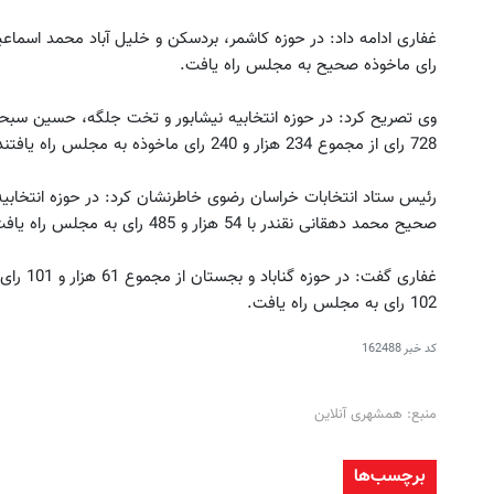
رای ماخوذه صحیح به مجلس راه یافت.
728 رای از مجموع 234 هزار و 240 رای ماخوذه به مجلس راه یافتند.
رگترین جشنواره ایمپلنت تهران سر بزنید
سرمایه گذاری ارزی روی سهام توی
! | فقط ۲۵ میلیون !
کن
صحیح محمد دهقانی نقندر با 54 هزار و 485 رای به مجلس راه یافت.
رزرورایگان نوبت
ثبت نام کنید
102 رای به مجلس راه یافت.
کد خبر
162488
منبع: همشهری آنلاین
برچسب‌ها