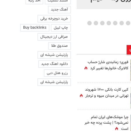
استند تسلیت
اخذ رتبه
عاشقانه با یک زن
آهنگ جدید
خرید دوچرخه برقی
چاپ لیبل
Buy backlinks
صرافی ارز دیجیتال
صندوق طلا
پارتیشن شیشه ای
فوری؛ زمانبندی‌ شارژ حساب
دانلود اهنگ جدید
کالابرگ خانوارها تغییر کرد
رزرو هتل دبی
پارتیشن شیشه ای
کپی کارت بانکی ۱۲۰۰ شهروند
تهرانی در میدان میوه و تره‌بار
چرا موشک‌های ایران تمام
نمی‌شود؟ | پشت پرده چه خبر
است