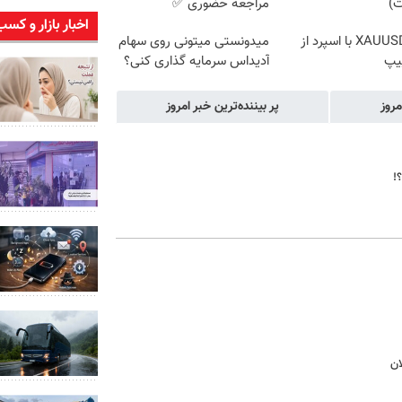
ت)
مراجعه حضوری ✅
اخبار بازار و کسب
ترید XAUUSD با اسپرد از
میدونستی میتونی روی سهام
یپ
آدیداس سرمایه گذاری کنی؟
مروز
پر بیننده‌ترین خبر امروز
!
ان