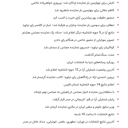
تابش برای چهارمین بار نماینده اردکان شد؛ پیروزی خواهرزاده خاتمی
کاظم جلالی برای چهارمین بار نماینده شاهرود شد
منصور حقیقت پور بیشترین آرای «نیر» را کسب کرد
دهقان برای سومین بار نماینده چناران و طرقبه شد؛ خباز در کاشمر رای نیاورد
نتایج آرا در 5 حوزه انتخابیه دیگر اعلام شد؛ حذف یک نماینده مجلس هشتم
تصویر موبایلی از حضور خاتمی در هنگام رای دادن
کواکبیان رای نیاورد؛ خسروی نماینده مجلس از سمنان شد
ملت، سنگ‌تمام گذاشت
رویکرد رسانه‌های دنیا به انتخابات ایران
آخرین وضعیت شمارش آرا در 12 حوزه انتخابیه اعلام شد
پروین احمدی نژاد در زادگاهش رای نیاورد؛ کاتب نماینده گرمسار شد
اعلام نتایج 14 حوزه انتخابیه استان فارس
با سابقه‌ترین نماینده ادوار مجلس از راهیابی به مجلس نهم بازماند
پایان شمارش آرا در قم؛ لاریجانی در صدر قرار گرفت
وزیر سابق علوم و سفیر ایران در مالزی نماینده کرمان شد
نتایج انتخابات تا ساعت 10 شنبه
آخرین نتایج انتخابات در تهران؛ مطهری، باهنر، ابوترابی، حداد عادل در صدر