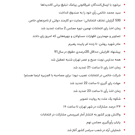
برخورد با ارسال‌کنندگان غیرقانونی پیامک تبلیغ برخی کاندیداها
سید محمد خاتمی رأی خود را به صندوق انداخت
530 گزارش تخلف انتخاباتی؛ حمایت دو کارمند دولتی از نامزدهای خاص
زمان اخذ رای انتخابات نهمین دوره مجلس 2 ساعت تمدید شد
تصاویر و مهمترین اظهارات مسئولان و چهره‌هایی که امروز رای دادند
مادر شهید روشن: تا زنده ام پایبند رهبرم
پیشنهاد افزایش حداقل 20درصدی حقوق در سال91
همه مدارس نوبت صبح و عصر تهران شنبه تعطیل شد
زمان اخذ رای تا ساعت 21 تمدید شد
شرکت خاتمی در انتخابات عجیب نبود؛ برای مصاحبه با الجزیره اینجا هستم!
مهلت رای گیری تا ساعت 22 تمدید شد
زمان اخذ رأی تا ساعت 23 تمدید شد
شکوه یک ملت به روایت تصویر
۳۴ درصد مشارکت در شهر تهران تا ساعت ۱۹
واکنش وزیر کشور به انتشار آمار غیررسمی مشارکت در انتخابات
پایان رأی‌گیری مجلس نهم
شمارش آراء در شعب سراسر کشور آغاز شد