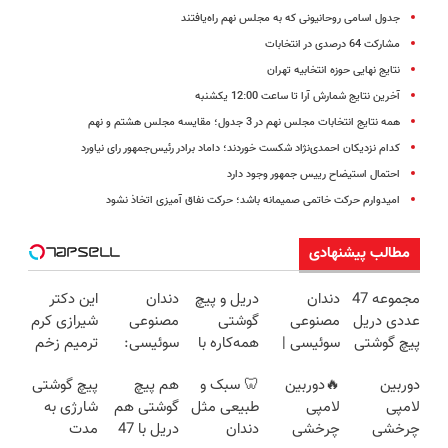
جدول اسامی روحانیونی که به مجلس نهم راه‌یافتند
مشارکت 64 درصدی در انتخابات
نتایج نهایی حوزه انتخابیه تهران
آخرین نتایج شمارش آرا تا ساعت 12:00 یکشنبه
همه نتایج انتخابات مجلس نهم در 3 جدول؛ مقایسه مجلس هشتم و نهم
کدام نزدیکان احمدی‌نژاد شکست خوردند؛ داماد برادر رئیس‌جمهور رای نیاورد
احتمال استیضاح رییس جمهور وجود دارد
امیدوارم حرکت خاتمی صمیمانه باشد؛ حرکت نفاق آمیزی اتخاذ نشود
مطالب پیشنهادی
مجموعه 47
دندان
دریل و پیچ
دندان
این دکتر
عددی دریل
مصنوعی
گوشتی
مصنوعی
شیرازی کرم
پیچ گوشتی
سوئیسی |
همه‌کاره با
سوئیسی:
ترمیم زخم
شارژی
سبک،
گیربکس
جدیدترین
ایرانی را
دوربین
🔥دوربین
🦷 سبک و
هم پیچ
پیچ گوشتی
(تخفیف به
مقاوم،
هوشمند ⚙️
فناوری
ساخت!!!
لامپی
لامپی
طبیعی مثل
گوشتی هم
شارژی به
مدت
طبیعی!
(نصف
اروپا، سبک
چرخشی
چرخشی
دندان
دریل با 47
مدت
محدود)
ویزیت
قیمت بازار
و مقاوم |