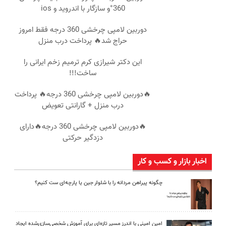
360°و سازگار با اندروید و ios
دوربین لامپی چرخشی 360 درجه فقط امروز
حراج شد🔥 پرداخت درب منزل
این دکتر شیرازی کرم ترمیم زخم ایرانی را
ساخت!!!
🔥دوربین لامپی چرخشی 360 درجه🔥 پرداخت
درب منزل + گارانتی تعویض
🔥دوربین لامپی چرخشی 360 درجه🔥دارای
دزدگیر حرکتی
اخبار بازار و کسب و کار
چگونه پیراهن مردانه را با شلوار جین یا پارچه‌ای ست کنیم؟
امین امینی با اندرز مسیر تازه‌ای برای آموزش شخصی‌سازی‌شده ایجاد