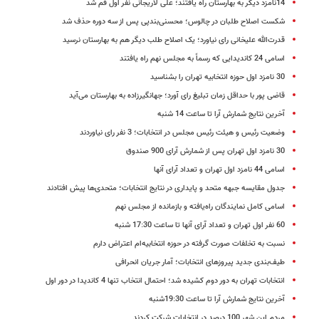
14نامزد دیگر به بهارستان راه یافتند؛ علی لاریجانی نفر اول قم شد
شکست اصلاح طلبان در چالوس؛ محسنی‌بندپی پس از سه دوره حذف شد
قدرت‌الله علیخانی رای نیاورد؛ یک اصلاح طلب دیگر هم به بهارستان نرسید
اسامی 24 ‌کاندیدایی که رسماً به مجلس نهم راه یافتند
30 نامزد اول حوزه انتخابیه تهران را بشناسید
قاضی پور با حداقل زمان تبلیغ رای آورد؛ جهانگیرزاده به بهارستان می‌آید
آخرین نتایج شمارش آرا تا ساعت 14 شنبه
وضعیت رئیس و هیئت رئیس مجلس در انتخابات؛ 3 نفر رای نیاوردند
30 نامزد اول تهران پس از شمارش آرای 900 صندوق
اسامی 44 نامزد اول تهران و تعداد آرای آنها
جدول مقایسه جبهه متحد و پایداری در نتایج انتخابات؛ متحدی‌ها پیش افتادند
اسامی کامل نمایندگان راه‌یافته و بازمانده از مجلس نهم
60 نفر اول تهران و تعداد آرای آنها تا ساعت 17:30 شنبه
نسبت به تخلفات صورت گرفته در حوزه انتخابیه‌ام اعتراض دارم
طیف‌بندی جدید پیروزهای انتخابات؛ آمار جریان انحرافی
انتخابات تهران به دور دوم کشیده شد؛ احتمال انتخاب تنها 4 کاندیدا در دور اول
آخرین نتایج شمارش آرا تا ساعت 19:30شنبه
مردم این شهر 100 درصد در انتخابات شرکت کردند