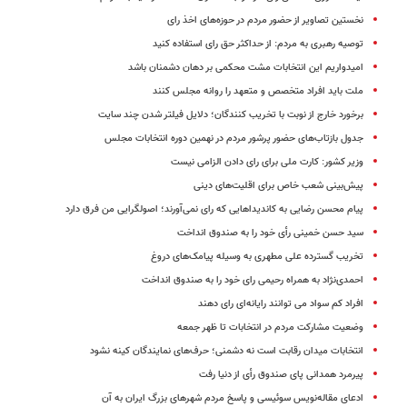
نخستین تصاویر از حضور مردم در حوزه‌های اخذ رای
توصیه رهبری به مردم: از حداکثر حق رای استفاده کنید
امیدواریم این انتخابات مشت محکمی بر دهان دشمنان باشد
ملت باید افراد متخصص و متعهد را روانه مجلس کنند
برخورد خارج از نوبت با تخریب کنندگان؛ دلایل فیلتر شدن چند سایت
جدول بازتاب‌های حضور پرشور مردم در نهمین دوره انتخابات مجلس
وزیر کشور: کارت ملی برای رای دادن الزامی نیست
پیش‌بینی شعب خاص برای اقلیت‌های دینی
پیام محسن رضایی به کاندیداهایی که رای نمی‌آورند؛ اصولگرایی من فرق دارد
سید حسن خمینی رأی خود را به صندوق انداخت
تخریب گسترده علی مطهری به وسیله پیامک‌های دروغ
احمدی‌‌نژاد به همراه رحیمی رای خود را به صندوق انداخت
افراد کم سواد می توانند رایانه‌ای رای دهند
وضعیت مشارکت مردم در انتخابات تا ظهر جمعه
انتخابات میدان رقابت است نه دشمنی؛ حرف‌های نمایندگان کینه نشود
پیرمرد همدانی پای صندوق رأی از دنیا رفت
ادعای مقاله‌نویس سوئیسی و پاسخ مردم شهرهای بزرگ ایران به آن