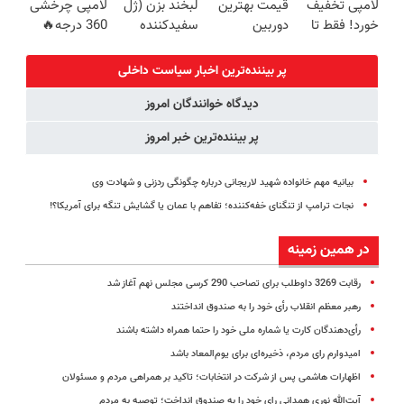
لامپی تخفیف
قیمت بهترین
لبخند بزن (ژل
لامپی چرخشی
تعویض +
پرداخت قسطی
اقساطی😍
خورد! فقط تا
دوربین
سفیدکننده
360 درجه🔥
پرداخت درب
آخر امروز 🔥
مداربسته رو
دندان40%تخفیف)
پرداخت درب
منزل)
بخر❗❗❗
منزل + گارانتی
پر بیننده‌ترین اخبار سیاست داخلی
تعویض
دیدگاه خوانندگان امروز
پر بیننده‌ترین خبر امروز
بیانیه مهم خانواده شهید لاریجانی درباره چگونگی ردزنی و شهادت وی
نجات ترامپ از تنگنای خفه‌کننده‌؛ تفاهم با عمان یا گشایش تنگه برای آمریکا؟!
در همین زمینه
رقابت 3269 داوطلب برای تصاحب 290 کرسی مجلس نهم آغاز شد
رهبر معظم‌ انقلاب‌ رأی خود را به صندوق انداختند
رأی‌دهندگان کارت یا شماره ملی خود را حتما همراه داشته باشند
امیدوارم رای مردم، ذخیره‌ای برای یوم‌المعاد باشد
اظهارات هاشمی پس از شرکت در انتخابات؛ تاکید بر همراهی مردم و مسئولان
آیت‌الله نوری همدانی رای خود را به صندوق انداخت؛ توصیه به مردم