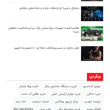
سانترال یا ویپ؟ راز ارتباطات پایدار در شرکت‌های حرفه‌ای
مقایسه قیمت تجهیزات برق صنعتی بازار؛ چرا برندها قیمت متفاوتی
دارند؟
نقش مکمل در مسیر ورزشکاران حرفه ای ؛ با حضور رضا علیپور
وبگردی
موتور آسانسور
خرید دستگاه ماساژور بلکر
اجاره ویلا شمال
خرید ادکلن
خرید لوازم آرایشی اصل
خرید طلای آب شده
مزایده خودرو
مرکز تزریق بوتاکس
استند تسلیت
اخذ رتبه
آهنگ جدید
خرید دوچرخه برقی
چاپ لیبل
Buy backlinks