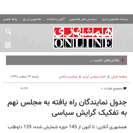
روزنامه همشهری امروز
نیازمندی های همشهری
آگهی و تبلیغات
همشهری تی وی
روابط عمومی ه
چالش‌های عجیب روان‌شناسان در
صفحه اصلی
اخبار سیاسی ایران
سیاست داخلی
شنبه ۱۳ اسفند ۱۳۹۰ -
مجموع نظرات: ۰
۱۸:۲۷
جدول نمایندگان راه یافته به مجلس نهم
به تفکیک گرایش سیاسی
همشهری آنلاین: تا کنون از 145 حوزه شمارش شده، 135 داوطلب