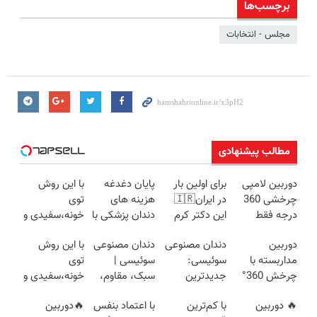
برچسب‌ها
مجلس - انتخابات
مطالب پیشنهادی
دوربین لامپی
برای اولین بار
پایان دغدغه
با این روش
چرخشی 360
در ایران🇮🇷
هزینه های
توی
درجه فقط
این دکتر کرم
دندان پزشکی با
خونه،سفیدی و
امروز حراج شد
ترمیم کننده 23
پک سفید
زیبایی دندوناتو
دوربین
دندان مصنوعی
دندان مصنوعی
با این روش
🔥 پرداخت
روزه ساخت!
کننده خانگی
برگردون
مداربسته با
سوئیسی:
سوئیسی |
توی
درب منزل
(40%off)
چرخش 360°
جدیدترین
سبک، مقاوم،
خونه،سفیدی و
+ تخفیف
فناوری اروپا،
طبیعی! ویزیت
زیبایی دندوناتو
🔥 دوربین
با کم‌ترین
با اعتماد بنفس
🔥دوربین
(ضمانت
سبک و مقاوم |
رایگان+پرداخت
برگردون(40%off)