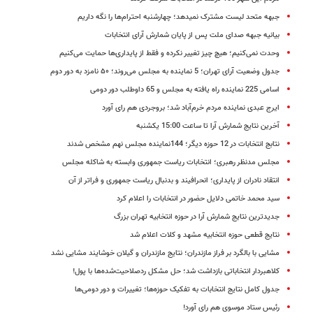
جبهه متحد لیست مشترک نمی​دهد؛ چهارشنبه احترام‌ها را نگه داریم
بیانیه جبهه صدای ملت پس از پایان شمارش آرای انتخابات
وحدت نمی‌کنیم؛ هیچ چیز تغییر نکرده و فقط از پایداری‌ها حمایت می‌کنیم
جدول وضعیت آرای تهران؛ 5 نماینده به مجلس می‌روند؛ ۵۰ نامزد به دور دوم
اسامی 225 نماینده راه یافته به مجلس و 65 داوطلب دور دومی
ایرج عبدی نماینده مردم خرم‌آباد شد؛ بروجردی هم رای آورد
آخرین نتایج شمارش آرا تا ساعت 15:00 یکشنبه
نتابج انتخابات در 12 حوزه دیگر؛ 144نماینده مجلس نهم مشخص شدند
مجلس مدنظر رهبری؛ انتخابات ریاست جمهوری وابسته به شاکله مجلس
انتقاد نادران از پایداری؛ انحرافیند و بدنبال ریاست جمهوری و فراتر از آن
سید محمد خاتمی دلایل حضور در انتخابات را اعلام کرد
جدیدترین نتایج شمارش آرا در حوزه انتخابیه تهران بزرگ
نتایج قطعی حوزه انتخابیه مشهد و کلات اعلام شد
مشایی با بالگرد بر فراز مازندران؛ نتایج مازندران و گیلان خوشایند مشایی نشد
کلاهبردار انتخاباتی بازداشت شد؛ حل مشکل ردصلاحیت‌شده‌ها با پول!
جدول کامل نتایج انتخابات به تفکیک حوزه‌ها؛ تغییرات و دور دومی‌ها
رئیس ستاد موسوی هم رای آورد!