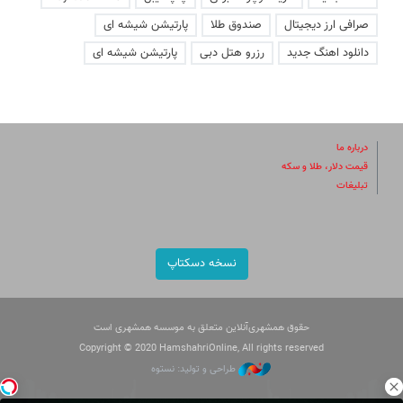
صرافی ارز دیجیتال
صندوق طلا
پارتیشن شیشه ای
دانلود اهنگ جدید
رزرو هتل دبی
پارتیشن شیشه ای
درباره ما
قیمت دلار، طلا و سکه
تبلیغات
نسخه دسکتاپ
حقوق همشهری‌آنلاین متعلق به موسسه همشهری است
Copyright © 2020 HamshahriOnline, All rights reserved
طراحی و تولید: نستوه