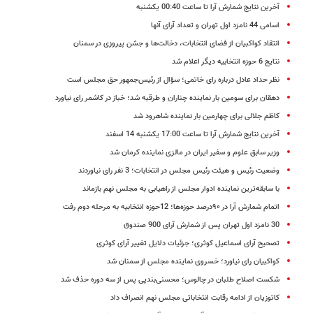
آخرین نتایج شمارش آرا تا ساعت 00:40 یکشنبه
اسامی 44 نامزد اول تهران و تعداد آرای آنها
انتقاد کواکبیان از فضای انتخابات، دخالت‌ها و جشن پیروزی در سمنان
نتایج 6 حوزه انتخابیه دیگر اعلام شد
نظر حداد عادل درباره رای خاتمی؛ سؤال از رئیس‌جمهور حق مجلس است
دهقان برای سومین بار نماینده چناران و طرقبه شد؛ خباز در کاشمر رای نیاورد
کاظم جلالی برای چهارمین بار نماینده شاهرود شد
آخرین نتایج شمارش آرا تا ساعت 17:00 یکشنبه 14 اسفند
وزیر سابق علوم و سفیر ایران در مالزی نماینده کرمان شد
وضعیت رئیس و هیئت رئیس مجلس در انتخابات؛ 3 نفر رای نیاوردند
با سابقه‌ترین نماینده ادوار مجلس از راهیابی به مجلس نهم بازماند
اتمام شمارش آرا در ۹۰درصد حوزه‌ها؛ 12حوزه انتخابیه به مرحله دوم رفت
30 نامزد اول تهران پس از شمارش آرای 900 صندوق
تصحیح آرای اسماعیل کوثری؛ جزئیات دلایل تغییر آرای کوثری
کواکبیان رای نیاورد؛ خسروی نماینده مجلس از سمنان شد
شکست اصلاح طلبان در چالوس؛ محسنی‌بندپی پس از سه دوره حذف شد
کاتوزیان از ادامه رقابت انتخاباتی مجلس نهم انصراف داد