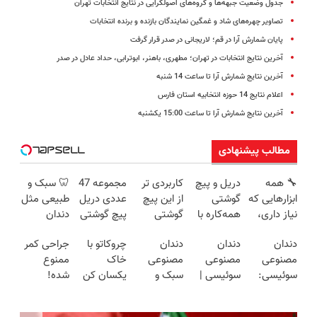
جدول وضعیت جبهه‌ها و گروه‌های اصولگرایی در نتایج انتخابات تهران
تصاویر چهره‌های شاد و غمگین نمایندگان بازنده و برنده انتخابات
پایان شمارش آرا در قم؛ لاریجانی در صدر قرار گرفت
آخرین نتایج انتخابات در تهران؛ مطهری، باهنر، ابوترابی، حداد عادل در صدر
آخرین نتایج شمارش آرا تا ساعت 14 شنبه
اعلام نتایج 14 حوزه انتخابیه استان فارس
آخرین نتایج شمارش آرا تا ساعت 15:00 یکشنبه
مطالب پیشنهادی
🔧 همه
دریل و پیچ
کاربردی تر
مجموعه 47
🦷 سبک و
ابزارهایی که
گوشتی
از این پیچ
عددی دریل
طبیعی مثل
نیاز داری،
همه‌کاره با
گوشتی
پیچ گوشتی
دندان
توی یه کیف
گیربکس
نداریم! 47
شارژی
خودت!
دندان
دندان
دندان
چروکاتو با
جراحی کمر
جمع شده!
هوشمند ⚙️
تیکه
(تخفیف به
نصب آسان
مصنوعی
مصنوعی
مصنوعی
خاک
ممنوع
تخفیف به
(نصف
کاربردی با
مدت
و پرداخت
سوئیسی:
سوئیسی |
سبک و
یکسان کن
شده!
مدت
قیمت بازار
ضمانت
محدود)
اقساطی 💳
جدیدترین
سبک،
مقاوم
(روش
میخوای
محدود
🔥)
بازگشت
📍 تهران
فناوری
مقاوم،
می‌خوای؟
خانگی+آسان+به
کمرت رو در