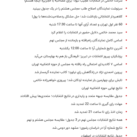
شرکت خاتمی در انتخابات عجیب نبود؛ برای مصاحبه با الجزیره اینجا هستم!
سرنوشت نمایندگان اصلاح طلب مجلس هشتم را در یک جدول ببینید
کلاهبردار انتخاباتی بازداشت شد؛ حل مشکل ردصلاحیت‌شده‌ها با پول!
60 نفر اول تهران و تعداد آرای آنها تا ساعت 17:30 شنبه
سید محمد خاتمی دلایل حضور در انتخابات را اعلام کرد
اسامی کامل نمایندگان راه‌یافته و بازمانده از مجلس نهم
آخرین نتایج شمارش آرا تا ساعت 12:00 یکشنبه
پزشکیان پیروز انتخابات در تبریز؛ فرهنگی باز هم به بهارستان می‌آید
اسامی ۷ کاندیدای احتمالی راه یافته به مجلس از حوزه انتخابیه تهران
پروین احمدی نژاد در زادگاهش رای نیاورد؛ کاتب نماینده گرمسار شد
تابش برای چهارمین بار نماینده اردکان شد؛ پیروزی خواهرزاده خاتمی
نتایج نهایی حوزه انتخابیه تهران
جدول مقایسه جبهه متحد و پایداری در نتایج انتخابات؛ متحدی‌ها پیش افتادند
مهلت رای گیری تا ساعت 22 تمدید شد
زمان اخذ رای تا ساعت 21 تمدید شد
همه نتایج انتخابات مجلس نهم در 3 جدول؛ مقایسه مجلس هشتم و نهم
نتایج شماره آرا در خراسان رضوی؛ مشهد دور دومی شد
جدول نتایج انتخابات در اصفهان