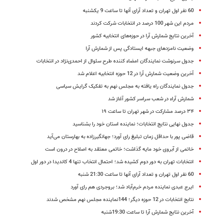
60 نفر اول تهران و تعداد آرای آنها تا ساعت 9 یکشنبه
مردم این شهر 100 درصد در انتخابات شرکت کردند
آخرین نتایج شمارش آرا در حوزه‌های انتخابیه کشور
وضعیت نامزدهای جبهه ایستادگی پس از شمارش آرا
جدول سرنوشت نمایندگان امضاء کننده طرح سئوال از احمدی‌نژاد در انتخابات
آخرین وضعیت شمارش آرا در 12 حوزه انتخابیه اعلام شد
جدول نمایندگان راه یافته به مجلس نهم به تفکیک گرایش سیاسی
شمارش آراء در شعب سراسر کشور آغاز شد
۳۴ درصد مشارکت در شهر تهران تا ساعت ۱۹
جدول نهایی نتایج انتخابات؛ نماینده استان خود را بشناسید
قاضی پور با حداقل زمان تبلیغ رای آورد؛ جهانگیرزاده به بهارستان می‌آید
خاتمی از آبروی خود مایه گذاشت؛ خاتمی معتقد به اصلاح در درون است
انتخابات تهران به دور دوم کشیده شد؛ احتمال انتخاب تنها 4 کاندیدا در دور اول
60 نفر اول تهران و تعداد آرای آنها تا ساعت 21:30 شنبه
ایرج عبدی نماینده مردم خرم‌آباد شد؛ بروجردی هم رای آورد
نتابج انتخابات در 12 حوزه دیگر؛ 144نماینده مجلس نهم مشخص شدند
آخرین نتایج شمارش آرا تا ساعت 19:30شنبه