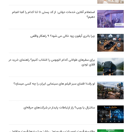
استعلام آنلاین خدمات دولتی: از کد پستی تا ثنا کدام را کجا انجام
دهیم؟
چرا باتری آیفون زود خالی می شود؟ ۹ راهکار واقعی
برای سفرهای طولانی کدام اتوبوس را انتخاب کنیم؟ راهنمای خرید در
فلای تودی
لو رفت! فضای سبز فیلم های سینمایی ایران را چه کسی میسازد؟
سانترال یا ویپ؟ راز ارتباطات پایدار در شرکت‌های حرفه‌ای
مقایسه قیمت تجهیزات برق صنعتی بازار؛ چرا برندها قیمت متفاوتی