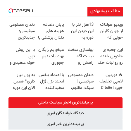
مطالب پیشنهادی
ویدیو هولناک
13هزار نفر با
پایان دغدغه
دندان مصنوعی
از جوان کارتن
این دیدن این
هزینه های
سوئیسی:
خوابی که
دوره به
دندان پزشکی با
جدیدترین
میلیاردر شد.
آرزوهاشون
پک سفید
فناوری اروپا،
این جعبه ی
پولسازی سخت
میخوایم رایگان
با این روش
آموزش رایگان
رسیدن |
کننده خانگی
سبک و مقاوم |
جادویی خنده
نیست اگه
بهت یاد بدیم
توی
ثبت‌‌نام رایگان
پرداخت قسطی
رو رو لبات حک
راهش رو
چجوری
خونه،سفیدی و
میکنه
بدونی! " دوره
پولدارشی! باور
زیبایی دندوناتو
🔥 دوربین
دندان مصنوعی
با اعتماد بنفس
به پول نیاز
خرید40%تخفیف
رایگان "
نداری امتحانش
برگردون
لامپی تخفیف
سوئیسی |
لبخند بزن (ژل
داری؟ همین
مجانیه
(40%off)
خورد! فقط تا
سبک، مقاوم،
سفیدکننده
الان این دوره
آخر امروز 🔥
طبیعی! ویزیت
دندان40%تخفیف)
رایگان رو
رایگان+پرداخت
شرکت کن تا
پر بیننده‌ترین اخبار سیاست داخلی
اقساطی😍
دیر نشده!
دیدگاه خوانندگان امروز
پر بیننده‌ترین خبر امروز