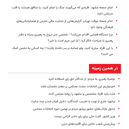
امام جمعه مشهد: افرادی که می‌گویند جنگ را تمام کنید، یا منافق هستند یا قلب
مریضی دارند
امام جمعه موقت تهران: گزارش‌هایی از حمایت مالی خارجی از هنجارشکنی‌های
فرهنگی وجود دارد
چرا دستگاه قضایی اقدام نمی‌کند؟ ؛ شخصی خبر دروغ به رهبری بسته و دفتر
رهبری با صراحت انکار کرد | آیا این جرم است یا خیر؟
با این افراد مبارزه کنید، ولو عمامه بر سر داشته باشند! | چه کسانی به دشمن کمک
می کنند؟
در همین زمینه
توصیه رهبری به مردم: از حداکثر حق رای استفاده کنید
امیدواریم این انتخابات مشت محکمی بر دهان دشمنان باشد
ملت باید افراد متخصص و متعهد را روانه مجلس کنند
برخورد خارج از نوبت با تخریب کنندگان؛ دلایل فیلتر شدن چند سایت
جدول بازتاب‌های حضور پرشور مردم در نهمین دوره انتخابات مجلس
وزیر کشور: کارت ملی برای رای دادن الزامی نیست
پیش‌بینی شعب خاص برای اقلیت‌های دینی