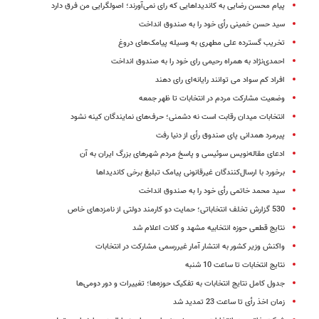
پیام محسن رضایی به کاندیداهایی که رای نمی‌آورند؛ اصولگرایی من فرق دارد
سید حسن خمینی رأی خود را به صندوق انداخت
تخریب گسترده علی مطهری به وسیله پیامک‌های دروغ
احمدی‌‌نژاد به همراه رحیمی رای خود را به صندوق انداخت
افراد کم سواد می توانند رایانه‌ای رای دهند
وضعیت مشارکت مردم در انتخابات تا ظهر جمعه
انتخابات میدان رقابت است نه دشمنی؛ حرف‌های نمایندگان کینه نشود
پیرمرد همدانی پای صندوق رأی از دنیا رفت
ادعای مقاله‌نویس سوئیسی و پاسخ مردم شهرهای بزرگ ایران به آن
برخورد با ارسال‌کنندگان غیرقانونی پیامک تبلیغ برخی کاندیداها
سید محمد خاتمی رأی خود را به صندوق انداخت
530 گزارش تخلف انتخاباتی؛ حمایت دو کارمند دولتی از نامزدهای خاص
نتایج قطعی حوزه انتخابیه مشهد و کلات اعلام شد
واکنش وزیر کشور به انتشار آمار غیررسمی مشارکت در انتخابات
نتایج انتخابات تا ساعت 10 شنبه
جدول کامل نتایج انتخابات به تفکیک حوزه‌ها؛ تغییرات و دور دومی‌ها
زمان اخذ رأی تا ساعت 23 تمدید شد