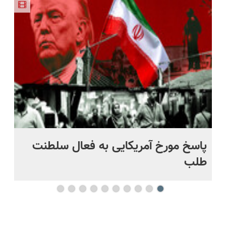
اروپا، سبک
طبیعی!
پرداخت
صرفه)
منزل درمان
و مقاوم |
ویزیت
اقساطی هم
کنی؟
پرداخت
رایگان+پرداخت
داریم!😍 |
((پرسش‌نامه))
قسطی
اقساطی😍
📍تهران
پاسخ مورخ آمریکایی به فعال سلطنت
با
طلب