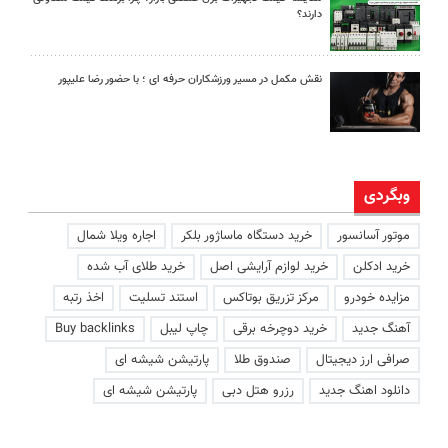
دارند؟
نقش مکمل در مسیر ورزشکاران حرفه ای ؛ با حضور رضا علیپور
وبگردی
موتور آسانسور
خرید دستگاه ماساژور بلکر
اجاره ویلا شمال
خرید ادکلن
خرید لوازم آرایشی اصل
خرید طلای آب شده
مزایده خودرو
مرکز تزریق بوتاکس
استند تسلیت
اخذ رتبه
آهنگ جدید
خرید دوچرخه برقی
چاپ لیبل
Buy backlinks
صرافی ارز دیجیتال
صندوق طلا
پارتیشن شیشه ای
دانلود اهنگ جدید
رزرو هتل دبی
پارتیشن شیشه ای