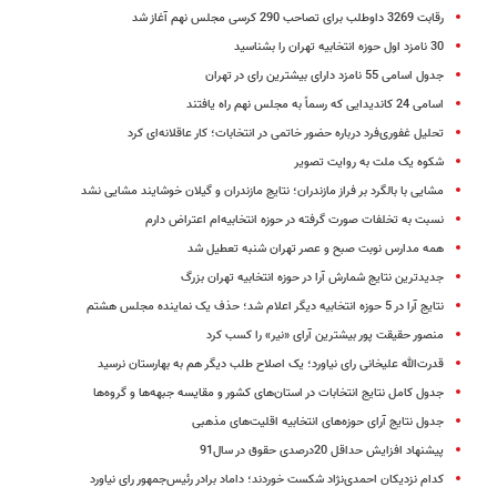
رقابت 3269 داوطلب برای تصاحب 290 کرسی مجلس نهم آغاز شد
30 نامزد اول حوزه انتخابیه تهران را بشناسید
جدول اسامی 55 نامزد دارای بیشترین رای در تهران
اسامی 24 ‌کاندیدایی که رسماً به مجلس نهم راه یافتند
تحلیل غفوری‌فرد درباره حضور خاتمی در انتخابات؛‌ کار عاقلانه‌ای کرد
شکوه یک ملت به روایت تصویر
مشایی با بالگرد بر فراز مازندران؛ نتایج مازندران و گیلان خوشایند مشایی نشد
نسبت به تخلفات صورت گرفته در حوزه انتخابیه‌ام اعتراض دارم
همه مدارس نوبت صبح و عصر تهران شنبه تعطیل شد
جدیدترین نتایج شمارش آرا در حوزه انتخابیه تهران بزرگ
نتایج آرا در 5 حوزه انتخابیه دیگر اعلام شد؛ حذف یک نماینده مجلس هشتم
منصور حقیقت پور بیشترین آرای «نیر» را کسب کرد
قدرت‌الله علیخانی رای نیاورد؛ یک اصلاح طلب دیگر هم به بهارستان نرسید
جدول کامل نتایج انتخابات در استان‌های کشور و مقایسه جبهه‌ها و گروه‌ها
جدول نتایج آرای حوزه‌های انتخابیه اقلیت‌های مذهبی
پیشنهاد افزایش حداقل 20درصدی حقوق در سال91
کدام نزدیکان احمدی‌نژاد شکست خوردند؛ داماد برادر رئیس‌جمهور رای نیاورد