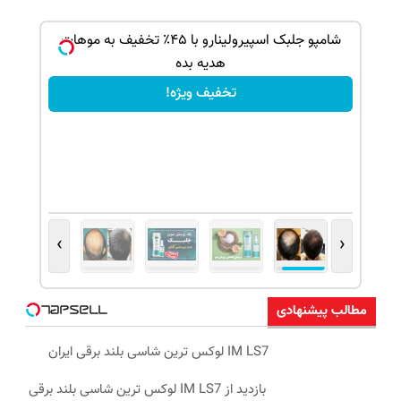
بک!
شامپو جلبک اسپیرولینارو با ۴۵٪ تخفیف به موهات
هدیه بده
تخفیف ویژه!
›
‹
مطالب پیشنهادی
IM LS7 لوکس ترین شاسی بلند برقی ایران
بازدید از IM LS7 لوکس ترین شاسی بلند برقی