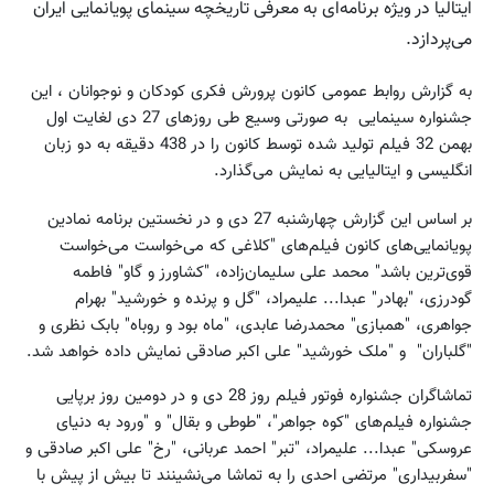
ایتالیا در ویژه برنامه‌ای به معرفی تاریخچه سینمای پویانمایی ایران
می‌پردازد.
به گزارش روابط عمومی کانون پرورش فکری کودکان و نوجوانان ، این
جشنواره سینمایی به صورتی وسیع طی روزهای 27 دی لغایت اول
بهمن 32 فیلم تولید شده توسط کانون را در 438 دقیقه به دو زبان
انگلیسی و ایتالیایی به نمایش می‌گذارد.
بر اساس این گزارش چهارشنبه 27 دی و در نخستین برنامه نمادین
پویانمایی‌های کانون فیلم‌های "کلاغی که می‌خواست می‌خواست
قوی‌ترین باشد" محمد علی سلیمان‌زاده، "کشاورز و گاو" فاطمه
گودرزی، "بهادر" عبدا... علیمراد، "گل و پرنده و خورشید" بهرام
جواهری، "همبازی" محمدرضا عابدی، "ماه بود و روباه" بابک نظری و
"گلباران" و "ملک خورشید" علی اکبر صادقی نمایش داده خواهد شد.
تماشاگران جشنواره فوتور فیلم روز 28 دی و در دومین روز برپایی
جشنواره فیلم‌های "کوه جواهر"، "طوطی و بقال" و "ورود به دنیای
عروسکی" عبدا... علیمراد، "تبر" احمد عربانی، "رخ" علی اکبر صادقی و
"سفربیداری" مرتضی احدی را به تماشا می‌نشینند تا بیش از پیش با