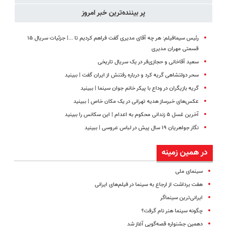
پر بیننده‌ترین خبر امروز
رئیس سیمافیلم: هر چه آقای مدیری گفت فراهم کردیم تا ...| جزئیات سریال ۱۵
قسمتی مهران مدیری
سعید آقاخانی و حجازی‌فر در یک سریال تاریخی
سحر دولتشاهی گریه کرد و درباره رفتنش از ایران گفت | ببینید
گریه بازیگران در وداع با پیکر خانم جوان سینما | ببینید
عکس‌های خبرساز هدیه تهرانی در یک مکان خاص | ببینید
آخرین غسل ۵ زندانی محکوم به اعدام | این سکانس را ببینید
نگار جواهریان ۱۹ سال پیش در لباس عروسی | ببینید
در همین زمینه
سینمای ملی
هفت برداشت از ارجاع به سینما در فیلم‌های ایرانی
ایرانی‌ترین سینماگر
چگونه سینما هنر نام گرفت؟
دهمین جشنواره قصه‌گویی آغاز شد