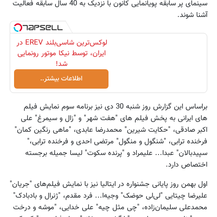
سینمای پر سابقه پویانمایی کانون با نزدیک به 40 سال سابقه فعالیت
آشنا شوند.
لوکس‌ترین شاسی‌بلند EREV در
ایران، توسط نیکا موتور رونمایی
شد!
اطلاعات بیشتر..
براساس این گزارش روز شنبه 30 دی نیز برنامه سوم نمایش فیلم
های ایرانی به پخش فیلم های "هفت شهر" و "زال و سیمرغ" علی
اکبر صادقی، "حکایت شیرین" محمدرضا عابدی، "ماهی رنگین کمان"
فرخنده ترابی، "شنگول و منگول" مرتضی احدی و فرخنده ترابی،"
سپیدبالان" عبدا... علیمراد و "پرنده سکوت" لیسا جمیله برجسته
اختصاص دارد.
اول بهمن روز پایانی جشنواره در ایتالیا نیز با نمایش فیلم‌های "جریان"
علیرضا چیتایی "لی‌لی حوضک" وجیه‌ا... فرد مقدم، "ژنرال و بادبادک"
محمدعلی سلیمان‌زاده، "چی مثل چیه" علی خدایی، "موشه و درخت