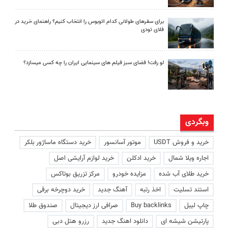
برای سفرهای طولانی کدام اتوبوس را انتخاب کنیم؟ راهنمای خرید در
فلای تودی
لو رفت! فضای سبز فیلم های سینمایی ایران را چه کسی میسازد؟
وبگردی
خرید و فروش USDT
موتور آسانسور
خرید دستگاه ماساژور بلکر
اجاره ویلا شمال
خرید ادکلن
خرید لوازم آرایشی اصل
خرید طلای آب شده
مزایده خودرو
مرکز تزریق بوتاکس
استند تسلیت
اخذ رتبه
آهنگ جدید
خرید دوچرخه برقی
چاپ لیبل
Buy backlinks
صرافی ارز دیجیتال
صندوق طلا
پارتیشن شیشه ای
دانلود اهنگ جدید
رزرو هتل دبی