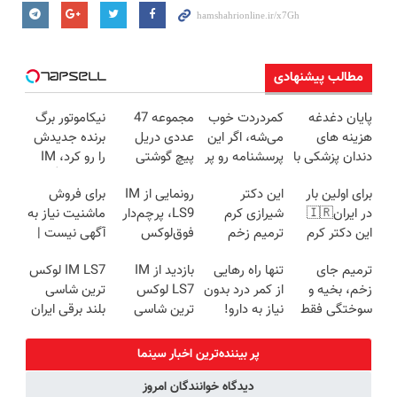
مطالب پیشنهادی
پایان دغدغه
کمردردت خوب
مجموعه 47
نیکاموتور برگ
هزینه های
می‌شه، اگر این
عددی دریل
برنده جدیدش
دندان پزشکی با
پرسشنامه رو پر
پیچ گوشتی
را رو کرد، IM
پک سفید
کنی!!
شارژی (تخفیف
LS9 رسماً وارد
برای اولین بار
این دکتر
رونمایی از IM
برای فروش
کننده خانگی
به مدت
بازار ایران شد
در ایران🇮🇷
شیرازی کرم
LS9، پرچم‌دار
ماشنیت نیاز به
محدود)
این دکتر کرم
ترمیم زخم
فوق‌لوکس
آگهی نیست |
ترمیم کننده 23
ایرانی را
EREV وارد بازار
اینجا راحت
ترمیم جای
تنها راه رهایی
بازدید از IM
IM LS7 لوکس
روزه ساخت!
ساخت!!!
ایران شد
بفروشش
زخم، بخیه و
از کمر درد بدون
LS7 لوکس
ترین شاسی
سوختگی فقط
نیاز به دارو!
ترین شاسی
بلند برقی ایران
در 3 هفته!!😍
(◂پرسش‌نامه)
بلند برقی ایران
در باشگاه
پر بیننده‌ترین اخبار سینما
انقلاب
دیدگاه خوانندگان امروز