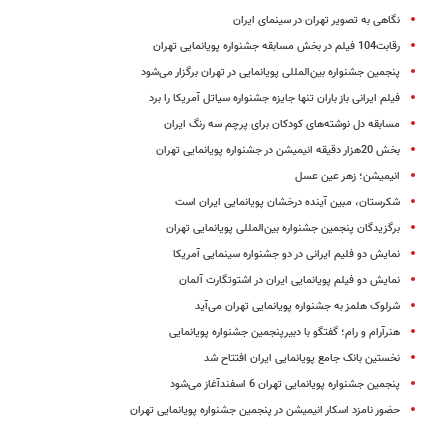
نگاهی به تصویر تهران در سینمای ایران
رقابت104 فیلم در بخش مسابقه جشنواره پویانمایی تهران
پنجمین جشنواره بین‌المللی پویانمایی در تهران برگزار می‌شود
فیلم ایرانی باز باران تنها جایزه جشنواره سیاتل آمریکا را برد
مسابقه دل نوشته‌های کودکان برای پرچم سه رنگ ایران
بخش 20هزار دقیقه انیمیشن در جشنواره پویانمایی تهران
انیمیشن؛ زهر عین عسل
شکرستان، مبین آینده درخشان پویانمایی ایران است
برگزیدگان پنجمین جشنواره بین‌المللی پویانمایی تهران
نمایش دو فلیم ایرانی در دو جشنواره سینمایی آمریکا
نمایش دو فیلم پویانمایی ایران در اشتوتگارت آلمان
شرلوک هلمز به جشنواره پویانمایی تهران می‌آید
هنرآرام و رام؛ گفتگو با دبیرپنجمین جشنواره پویانمایی
نخستین بانک جامع پویانمایی ایران افتتاح شد
پنجمین جشنواره پویانمایی تهران 6 اسفندآغاز می‌شود
حضور نامزد اسکار انیمیشن در پنجمین جشنواره پویانمایی تهران