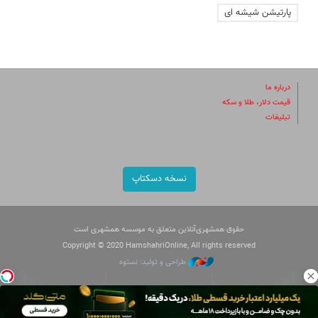
پارتیشن شیشه ای
درباره ما
قیمت دلار، طلا و سکه
تبلیغات
نسخه دسکتاپ
حقوق همشهری‌آنلاین متعلق به موسسه همشهری است
Copyright © 2020 HamshahriOnline, All rights reserved
طراحی و تولید: نستوه