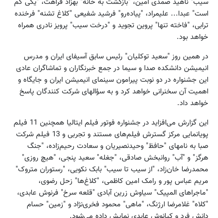
سیب" ناهید صمدی امین، "بازگشت به خانه" بهزاد فراهت، "یکی کم
است" عبدا... علیمراد، "پیاده‌رو" فرشید شفیعی "کلاغ تشنه" فرخنده
ترابی، "فاخته تنها" پروین تجوید و "درخت سیب" پرویز نادری همراه
خواهد بود.
در همین روز "سعید توکلیان" رئیس سابق آسیفای ایران و مدرس
انیمیشن دانشکده صدا و سیما در جمع خبرنگاران و تماشاگران عادی
این جشنواره در دو نوبت پیرامون سینمای انیمیشن ایران و جایگاه و
اهمیت آن سخنرانی خواهد کرد و به سؤالهای شرکت کنندگان پاسخ
خواهد داد.
این گزارش می‌افزاید در جشنواره فوتور فیلم ایتالیا همچنین 11 فیلم
پویانمایی مرکز گسترش فیلم‌های مستند و تجربی و 13 فیلم شرکت
صبا به نامهای "حافظ" وحیدنصیریان و سعادت رحیم‌زاده، "جنگ
هرگز" و "آب" روانبخش صادقی، "جغله" سعید پنجی، "هیچ روزی"
محمدرضا خان‌زاد، "از سیب تا سیب" بابک نکویی، "رستوران متروک"
مریم عباس پور و رامک امین کاظمی، "کلاغ‌ها" زحل رضوی،
"ماجراهای المپیک" سیاوش زرین آبادی "قلعه سرخ" فرنوش عابدی،
"کلاه" غلامرضا ارژنگ، "ماهی" محمود فخری‌نژاد و "زمین" حسام
دانش فرد و کیانوش عابدی نمایش داده می‌شود.