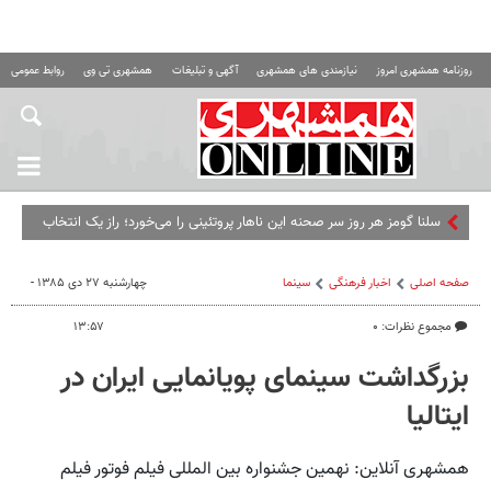
روزنامه همشهری امروز
نیازمندی های همشهری
آگهی و تبلیغات
همشهری تی وی
روابط عمومی ه
سلنا گومز هر روز سر صحنه این ناهار پروتئینی را می‌خورد؛ راز یک انتخاب
ساده و سیرکننده
صفحه اصلی
اخبار فرهنگی
سینما
چهارشنبه ۲۷ دی ۱۳۸۵ -
مجموع نظرات: ۰
۱۳:۵۷
بزرگداشت سینمای پویانمایی ایران در
ایتالیا
همشهری آنلاین: نهمین جشنواره بین المللی فیلم فوتور فیلم