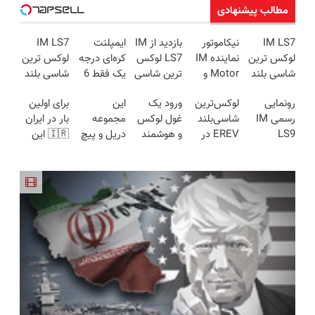
مطالب پیشنهادی
IM LS7
نیکاموتور
بازدید از IM
ایمپلنت
IM LS7
لوکس ترین
نماینده IM
LS7 لوکس
کره‌ای درجه
لوکس ترین
شاسی بلند
Motor و
ترین شاسی
یک فقط 6
شاسی بلند
برقی ایران
Lynk&Co
بلند برقی
میلیون
برقی ایران
رونمایی
لوکس‌ترین
ورود یک
این
برای اولین
در ایران
ایران در
تومن ✅
رسمی IM
شاسی‌بلند
غول لوکس
مجموعه
بار در ایران
باشگاه
LS9
EREV در
و هوشمند
دریل و پیچ
🇮🇷 این
انقلاب
لوکس‌ترین
ایران، توسط
به ایران، IM
گوشتی رو با
دکتر کرم
EREV در
نیکا موتور
LS9 رسماً
گارانتی و
ترمیم کننده
ایران
رونمایی
رونمایی شد
نصف قیمت
23 روزه
شد!
بخر!😉
ساخت!