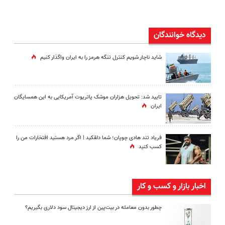
دیدگاه خوانندگان
شاید ناچار شویم کنترل تنگه هرمز را به ایران واگذار کنیم
تایید شد: تحویل هزاران موشک پاتریوت آمریکایی به این همسایگان
ایران
فریاد تند هادی چوپان؛‌ شما دلقکید | اگر مرد هستید افتخارات من را
کسب کنید
اخبار بازار و کسب و کار
چطور بدون معامله در بیت‌پین از ارز دیجیتال سود دلاری بگیریم؟