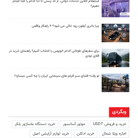
استعلام آنلاین خدمات دولتی: از کد پستی تا ثنا کدام را کجا انجام
دهیم؟
چرا باتری آیفون زود خالی می شود؟ ۹ راهکار واقعی
برای سفرهای طولانی کدام اتوبوس را انتخاب کنیم؟ راهنمای خرید در
فلای تودی
لو رفت! فضای سبز فیلم های سینمایی ایران را چه کسی میسازد؟
وبگردی
خرید و فروش USDT
موتور آسانسور
خرید دستگاه ماساژور بلکر
اجاره ویلا شمال
خرید ادکلن
خرید لوازم آرایشی اصل