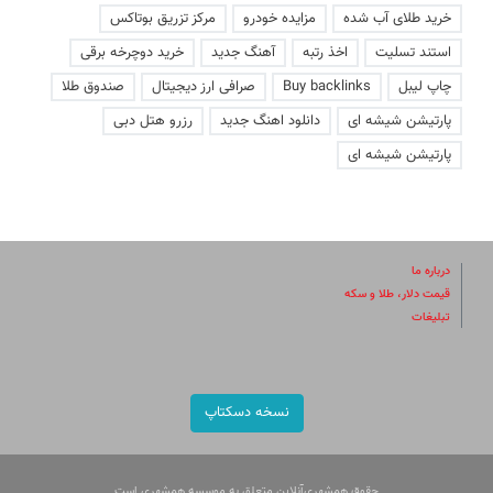
خرید طلای آب شده
مزایده خودرو
مرکز تزریق بوتاکس
استند تسلیت
اخذ رتبه
آهنگ جدید
خرید دوچرخه برقی
چاپ لیبل
Buy backlinks
صرافی ارز دیجیتال
صندوق طلا
پارتیشن شیشه ای
دانلود اهنگ جدید
رزرو هتل دبی
پارتیشن شیشه ای
درباره ما
قیمت دلار، طلا و سکه
تبلیغات
نسخه دسکتاپ
حقوق همشهری‌آنلاین متعلق به موسسه همشهری است