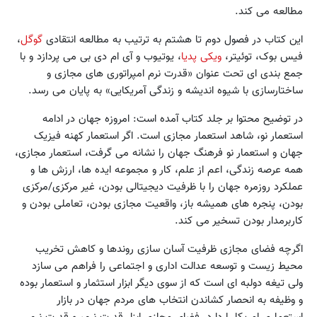
مطالعه می کند.
این کتاب در فصول دوم تا هشتم به ترتیب به مطالعه انتقادی
گوگل
،
فیس بوک، توئیتر،
ویکی پدیا
، یوتیوب و آی ام دی بی می پردازد و با
جمع بندی ای تحت عنوان «قدرت نرم امپراتوری های مجازی و
ساختارسازی با شیوه اندیشه و زندگی آمریکایی» به پایان می رسد.
در توضیح محتوا بر جلد کتاب آمده است: امروزه جهان در ادامه
استعمار نو، شاهد استعمار مجازی است. اگر استعمار کهنه فیزیک
جهان و استعمار نو فرهنگ جهان را نشانه می گرفت، استعمار مجازی،
همه عرصه زندگی، اعم از علم، کار و مجموعه ایده ها، ارزش ها و
عملکرد روزمره جهان را با ظرفیت دیجیتالی بودن، غیر مرکزی/مرکزی
بودن، پنجره های همیشه باز، واقعیت مجازی بودن، تعاملی بودن و
کاربرمدار بودن تسخیر می کند.
اگرچه فضای مجازی ظرفیت آسان سازی روندها و کاهش تخریب
محیط زیست و توسعه عدالت اداری و اجتماعی را فراهم می سازد
ولی تیغه دولبه ای است که از سوی دیگر ابزار استثمار و استعمار بوده
و وظیفه به انحصار کشاندن انتخاب های مردم جهان در بازار