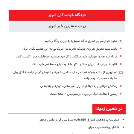
دیدگاه خوانندگان امروز
پر بیننده‌ترین خبر امروز
شاید ناچار شویم کنترل تنگه هرمز را به ایران واگذار کنیم
تایید شد: تحویل هزاران موشک پاتریوت آمریکایی به این همسایگان ایران
فریاد تند هادی چوپان؛‌ شما دلقکید | اگر مرد هستید افتخارات من را کسب کنید
قالیباف پیام داد؛ ایران مقتدر، تنها با قدرت بازو حفظ نمی‌شود بلکه...
تصاویری از مداح ربوده شده در حال مداحی + ویدئو | ارسال فیلم از لحظه قتل برای
خانواده‌ حمیدرضا رجب‌زاده
واکنش عراقچی به توافق امنیتی عربستان، ترکیه و پاکستان
رسمی | هافبک لیگ برتری با پرسپولیس ۴ ساله بست
در همین زمینه
مدیریت پروژ‌ه‌های فنآوری اطلاعات؛ سرویس گرا و دانش محور
انتشار روزنامه‌ حزب خران