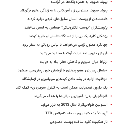
پیوند صورت به همراه پلک‌ها در فرانسه
پیوند صورت مصنوعی زن آمریکایی را به زندگی عادی برگرداند
دانشمندان از پوست انسان سلول‌های کبدی تولید کردند
پژوهشگران "پوست الکترونیکی" حساس به لمس ساختند
پزشکان کلیه یک زن را از دستگاه تناسلی او خارج کردند
جهانگرد معلول ژاپنی می‌خواهد با لباس روباتی به سفر برود
فروش داروی ضد دیابت آواندیا محدود می‌شود
ارتباط میان منیزیم و کاهش خطر ابتلا به دیابت
احتمال پس‌زدن عضو پیوندی با آزمایش خون پیش‌بینی‌ می​شود
موفقیت اولیه در رشد دادن کبدهای مینیاتوری در آزمایشگاه
یک داروی ضددیابت ممکن است به کنترل سرطان ریه کمک کند
قاچاقچیان بدن؛ فقیرترین نپالی‌ها را هدف می‌گیرند
انسولین طولانی‌اثر تا سال 2013 به بازار می‌آید
"پرینت" یک کلیه روی صحنه کنفرانس TED
تار عنکبوت کلید ساخت پوست مصنوعی