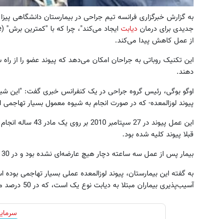
به گزارش خبرگزاری فرانسه تیم جراحی در بیمارستان دانشگاهی پیزا
جدیدی برای درمان
دیابت
از عمل کاهش پیدا می‌کند.
این تکنیک روباتی به جراحان امکان می‌دهد که پیوند عضو را از را
دهند.
اوگو بوگی،‌ رئیس گروه جراحی در یک کنفرانس خبری گفت: "این شیوه 
پیوند لوزالمعده- که در صورت انجام به شیوه معمول بسیار تهاجمی ا
قبلا پیوند کلیه شده بود.
بیمار پس از عمل سه ساعته دچار هیچ عارضه‌ای نشده بود و در 30 اکتبر از بیمارستان مرخص شده بود.
هم پیچ گوشتی هم دریل با 47 تیکه
فرم خود را در بزرگترین جشنوار
به گفته این بیمارستان، پیوند لوزالمعده عملی بسیار تهاجمی بوده ا
کاربردی! تا تخفیف داره بخرش!🔥
تهران پر کنید ! | فقط ۲۵ میلیون
آسیب‌پذیری بیماران مبتلا به دیابت نوع یک است، که در 50 درصد موارد به مشکلات پس از عمل می‌انجامد.
ثبت سفارش!
رزرورایگان نوبت
سرمایه