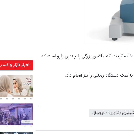
حی که این عمل را انجام دادن از روبات "داوینچی SHDI" استفاده کردند- که ماشین بزرگی با چندین بازو است که
اخبار بازار و کسب
کنولوژی (فناوری) - دیجیتال