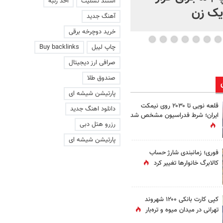
استند تسلیت
اخذ رتبه
 یک زن
آهنگ جدید
خرید دوچرخه برقی
چاپ لیبل
Buy backlinks
صرافی ارز دیجیتال
صندوق طلا
پارتیشن شیشه ای
قلعه نویی تا ۲۰۳۰ روی نیمکت
دانلود اهنگ جدید
ایران؛ شرط فدراسیون مشخص شد
رزرو هتل دبی
پارتیشن شیشه ای
فوری؛ زمانبندی‌ شارژ حساب
کالابرگ خانوارها تغییر کرد
کپی کارت بانکی ۱۲۰۰ شهروند
تهرانی در میدان میوه و تره‌بار