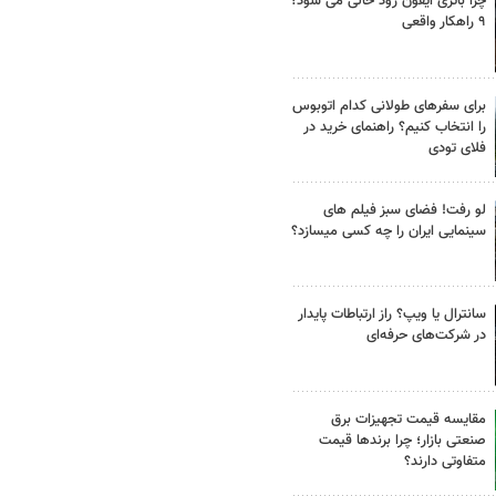
چرا باتری آیفون زود خالی می شود؟
۹ راهکار واقعی
برای سفرهای طولانی کدام اتوبوس
را انتخاب کنیم؟ راهنمای خرید در
فلای تودی
لو رفت! فضای سبز فیلم های
سینمایی ایران را چه کسی میسازد؟
سانترال یا ویپ؟ راز ارتباطات پایدار
در شرکت‌های حرفه‌ای
مقایسه قیمت تجهیزات برق
صنعتی بازار؛ چرا برندها قیمت
متفاوتی دارند؟