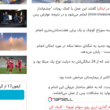
 در
ایتالیا
گفتند این عمل با کمک روبات "چشم‌انداز
ایجاد می‌کند"، چرا که با "کمترین برش" (mini-invasive) انجام می‌شود و در نتیجه عوارض پس
ه سه سوراخ کوچک و یک برش هفت‌سانتی‌متری انجام
جدید به تنگنای ده‌‌ها ساله در مورد امکان انجام
ست - پایان می‌دهد.
این عمل پیوند در 27 سپتامبر 2010 بر روی یک مادر 43 ساله انجام شد که از 24 سالگی‌اش به دیابت نوع یک مبتلا بود و
ه ایمپلنت
گردونه شانس بدون پوچ، از آیفون17تا PS5
آیفون17 از گردونه شانس جایزه بگیر 🎁
ست، که به خاطر ساختار عروقی این اندام و
و طلای دیجیتال و دلار🔥
بچرخونش
 گذاری ارزی روی سهام تویوتا - کلیک کن