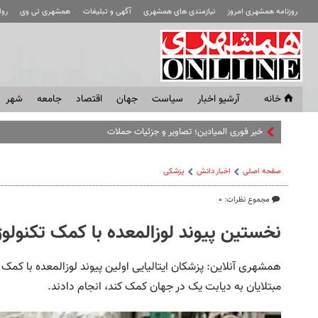
روزنامه همشهری امروز
نیازمندی های همشهری
آگهی و تبلیغات
همشهری تی وی
رو
خانه
آرشیو اخبار
سياست
جهان
اقتصاد
جامعه
شهر
خبر فوری المیادین؛ تصاویر و جزئیات حملات بامدادی اسرائیل به جنوب لبن
صفحه اصلی
اخبار دانش
پزشکی
مجموع نظرات: ۰
نخستین پیوند لوزالمعده با کمک تکنولو
همشهری آنلاین: پزشکان ایتالیایی اولین پیوند لوزالمعده با کمک د
مبتلایان به دیابت یک در جهان کمک کند‌، انجام دادند.