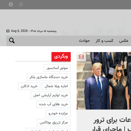
- پنجشنبه ۱۵ مرداد ۱۴۰۵
Aug 6, 2026
عکس
کسب و کار
حوادث
وبگردی
موتور آسانسور
خرید دستگاه ماساژور بلکر
اجاره ویلا شمال
خرید ادکلن
خرید لوازم آرایشی اصل
خرید طلای آب شده
مزایده خودرو
ات برای ترور
کنترل اوضاع از دست ترامپ
مرکز تزریق بوتاکس
 | ماجرای قرار
خارج شد...