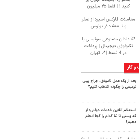
کنید ! | فقط ۲۵ میلیون
معاملات فارکس اسپرد از صفر
و تا ۵۰۰ دلار بونوس
🦷 دندان مصنوعی سوئیسی با
تکنولوژی دیجیتال | پرداخت
در 4 قسط |📍 تهران
 و کار
بعد از یک عمل ناموفق، جراح بینی
ترمیمی را چگونه انتخاب کنیم؟
استعلام آنلاین خدمات دولتی: از
کد پستی تا ثنا کدام را کجا انجام
دهیم؟