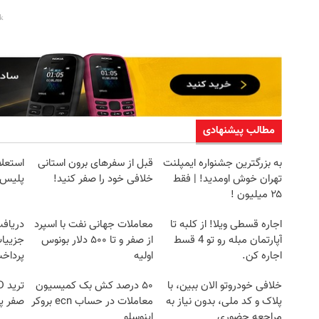
مطالب پیشنهادی
به بزرگترین جشنواره ایمپلنت
قبل از سفرهای برون استانی
استعلا
تهران خوش اومدید! | فقط
خلافی خود را صفر کنید!
پلیس 
۲۵ میلیون !
اجاره‌ قسطی ویلا! از کلبه تا
معاملات جهانی نفت با اسپرد
آپارتمان مبله رو تو 4 قسط
از صفر و تا ۵۰۰ دلار بونوس
جزییات
اجاره کن.
اولیه
پرداخ
خلافی خودروتو الان ببین، با
۵۰ درصد کش بک کمیسیون
پلاک و کد ملی، بدون نیاز به
معاملات در حساب ecn بروکر
صفر پ
مراجعه حضوری
اینوسلو