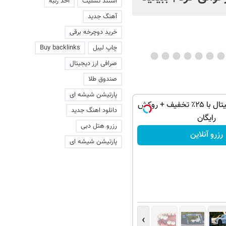
استند تسلیت
اخذ رتبه
آهنگ جدید
خرید دوچرخه برقی
چاپ لیبل
Buy backlinks
صرافی ارز دیجیتال
صندوق طلا
پارتیشن شیشه ای
🦷 ایمپلنت دیجیتال با ۲۵٪ تخفیف + روکش
دانلود اهنگ جدید
رایگان
رزرو هتل دبی
رزرو آنلاین
پارتیشن شیشه ای
›