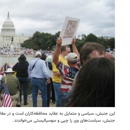
این پک تقویت موی جلبک توی حمومت
بازدید از IM LS7 لوکس
خالیه!45%تخفیف
برقی ایران در باشگاه انق
خرید محصول
ثبت درخواست
این جنبش، سیاسی و متمایل به عقاید محافظه‌کاران است و در مق
جنبش، سیاست‌های وی را چپی و سوسیالیستی می‌خواندند.