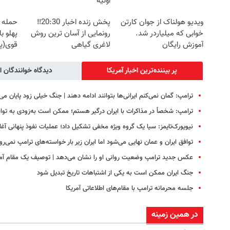
اولیه
ویدیو هولناک از جوان کارتن
پخش زنده اخبار 20:30‼️
حمله 
خوابی که میلیاردر شد.
رونمایی از آسان ترین روش
پهلو ب
آموزش رایگان
لاغری گیاهی
قوی(پ
سبز45%تخفیف)
پر بیننده‌ترین اخبار آمریکا
دیدگاه خوانندگان ا
ترامپ: گمان نمی‌کنم ایرانی‌ها بتوانند ادامه دهند | جنگ خیلی زود پایان می‌ی
ترامپ: شخصاً در مذاکرات با ایران درگیر هستم؛ ممکن است به‌زودی به توا
نیویورک‌تایمز: سیا یک گروه ویژه مخفی تشکیل داد؛ عملیات نفوذ پنهانی آغا
توافق ایران و عمان نهایی می‌شود اما ایران زیر بار خواسته‌های ترامپ نمی‌رو
عکس جدید ترامپ وضعیت روانی او را نشان می‌دهد | توصیف یک مقام آمر
جنگ ایران ممکن است به یکی از اشتباهات تاریخ تبدیل شود
جلسه محرمانه ترامپ با مقام‌های اطلاعاتی آمریکا
در همین زمینه