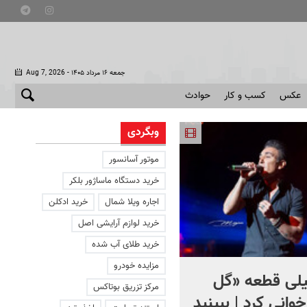
- جمعه ۱۶ مرداد ۱۴۰۵
Aug 7, 2026
عکس
کسب و کار
حوادث
وبگردی
موتور آسانسور
خرید دستگاه ماساژور بلکر
اجاره ویلا شمال
خرید ادکلن
خرید لوازم آرایشی اصل
خرید طلای آب شده
مزایده خودرو
یلی قطعه «گل
آمیتاب باچان به ایران می‌آید
مرکز تزریق بوتاکس
خوانی کرد | ببینید
+ فیلم