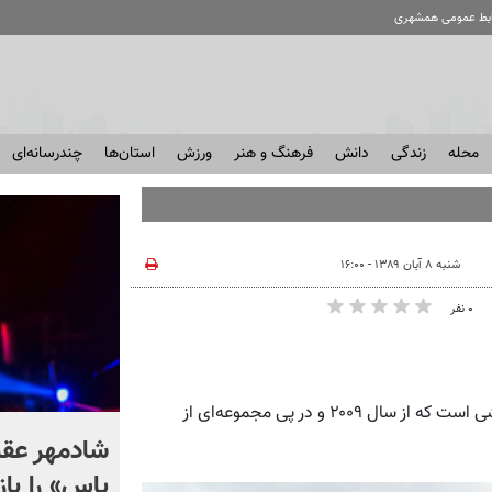
ابط عمومی همشهری
محله
زندگی
دانش
فرهنگ و هنر
ورزش
استان‌ها
چندرسانه‌ای
شنبه ۸ آبان ۱۳۸۹ - ۱۶:۰۰
۰ نفر
همشهری آنلاین: جنبش تی پارتی (Tea Party movement) جنبشی است که از سال ۲۰۰۹ و در پی مجموعه‌ای از
معدن طلا منفجر شد؛ ۱۶ نفر
شادمهر عق
مجروح شدند + فیلم
یاس» را باز