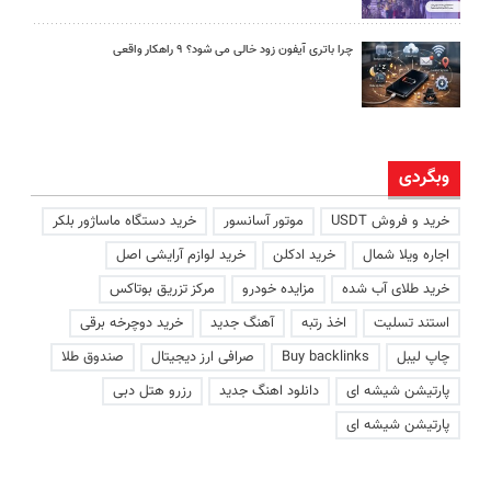
چرا باتری آیفون زود خالی می شود؟ ۹ راهکار واقعی
وبگردی
خرید و فروش USDT
موتور آسانسور
خرید دستگاه ماساژور بلکر
اجاره ویلا شمال
خرید ادکلن
خرید لوازم آرایشی اصل
خرید طلای آب شده
مزایده خودرو
مرکز تزریق بوتاکس
استند تسلیت
اخذ رتبه
آهنگ جدید
خرید دوچرخه برقی
چاپ لیبل
Buy backlinks
صرافی ارز دیجیتال
صندوق طلا
پارتیشن شیشه ای
دانلود اهنگ جدید
رزرو هتل دبی
پارتیشن شیشه ای