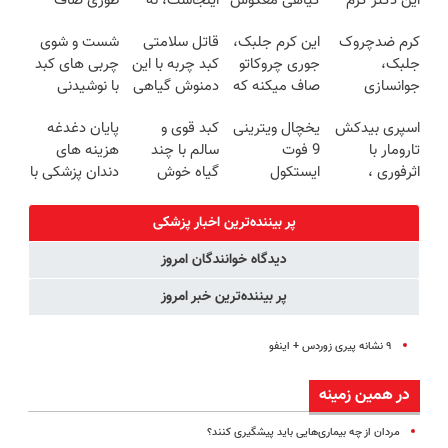
این دکتر کرم
گیاهی معکوس
اینجاست، نه
طوری صاف
ترمیم کننده 23
کن
توی داروخونه
میکنه انگار
کرم ضدچروک
این کرم جلبک،
قاتل سلامتی
شست و شوی
روزه ساخت!
20سال جوون
جلبک،
جوری چروکاتو
کبد چربه با این
چربی های کبد
شدی🔥
جوانسازی
صاف میکنه که
دمنوش گیاهی
با نوشیدنی
طبیعی پوست
انگار بوتاکس
کبدتو بیمه کن
گیاهی(55%تخفیف)
اسپری بیدکش
یخچال ویترینی
کبد قوی و
پایان دغدغه
شما40%تخفیف
کردی!(تخفیف
تارومار با
9 فوت
سالم با چند
هزینه های
ویژه)
اثرفوری ،
ایستکول
گیاه خوش
دندان پزشکی با
محافظ لباس
(جدید)
طعم
پک سفید
در مقابل بید
کننده خانگی
پر بیننده‌ترین اخبار پزشکی
دیدگاه خوانندگان امروز
پر بیننده‌ترین خبر امروز
۹ نشانه پیری زوردس + اینفو
در همین زمینه
مردان از چه بیماری‌هایی باید پیشگیری کنند؟