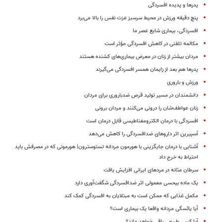
پدرها و پدیده افسردگی
پنچ دقیقه ورزش در محیط سرسبز عزت نفس را بالا می‌برد
افسردگی، بیماری شایع عصر ما
مکالمه تلفنی در کاهش افسردگی مؤثر است
مردان بیشتر از زنان در معرض بیماری‌های کشنده هستند
پدرها هم بعد از زایمان همسر افسردگی می‌گیرند
ورزش و باروری
دانشمندان در مسیر تولید قرص ضدباروری برای مردان
زنان عواطف‌شان را درونی می‌کنند و مردان برونی
افسردگی با درمان الکترومغناطیسی قابل درمان است
آسپیرین اثر داروهای ضدافسردگی را کاهش می‌دهد
آشنایی با درمان جایگزینی با هورمون مردانه تستوسترون| هورمونی که در مصرفش باید
احتیاط به خرج داد
سرطان مثانه در مردهای ایرانی افزایش یافت
یک ماده بیحسی معمولی اثر ضدافسردگی شگفت‌آوری دارد
مکمل غذایی که ممکن است به مبتلایان به افسردگی کمک کند
آیا یائسگی مردانه واقعا یک بیماری است؟
آیا کسی طبیعی باقی خواهد ماند؟