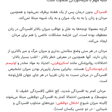
جنبه مهم با سرماخوردگی متفاوت است:
افسردگی
بدون درمان پس از یک هفته برطرف نمی‌شود و همچنین
مردان و زنان را به به یک میزان و به یک شیوه مبتلا نمی‌کند.
گرچه معمولا توجه‌ها به علل و عواقب میزان بالاتر افسردگی در زنان
معطوف بوده است، این عارضه مشکلات خاصی را هم برای مردان
ایجاد می‌کند.
‌مردان در هر سنی وضع سلامتی بدتری و میزان مرگ و میر بالاتری از
زنان دارند. آنها همچنین در معرض خطر بالاتر - اغلب بسیار بالاتر-
اختلالات روانپزشکی مانند
اسکیزوفرنی
، اعتیاد به مواد مخدر و
اوتیسم
(درخودماندگی)
هستند. بنابراین بسیار پایین‌تر بودن میزان تشخیص
افسردگی در مردان نسبت به زنان تقریبا در هر جای جهان قابل‌توجه
است.
مردان کمتر به افسردگی شدید، کج خلقی (افسردگی خفیف تا
متوسط)، و همچنین احتمالا کمتر به افسردگی دوقطبی مبتلا می‌شوند
(البته میزان شیوع
اختلال دوقطبی
- دوره‌های متناوب افسردگی و
شیدایی - در دو جنس یکسان است).