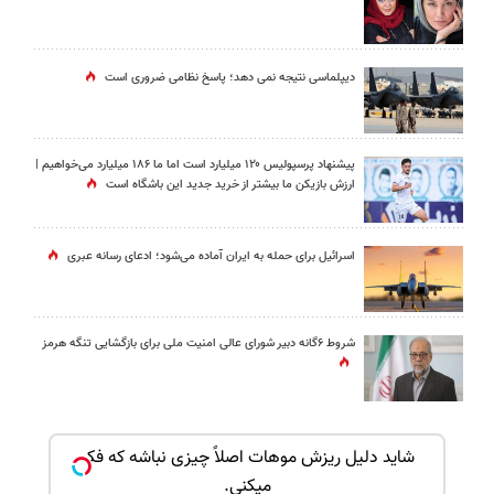
دیپلماسی نتیجه‌ نمی دهد؛ پاسخ نظامی ضروری است
پیشنهاد پرسپولیس ۱۲۰ میلیارد است اما ما ۱۸۶ میلیارد می‌خواهیم |
ارزش بازیکن ما بیشتر از خرید جدید این باشگاه است
اسرائیل برای حمله به ایران آماده می‌شود؛ ادعای رسانه عبری
شروط ۶گانه دبیر شورای عالی امنیت ملی برای بازگشایی تنگه هرمز
بک!
شاید دلیل ریزش موهات اصلاً چیزی نباشه که فکر
میکنی.