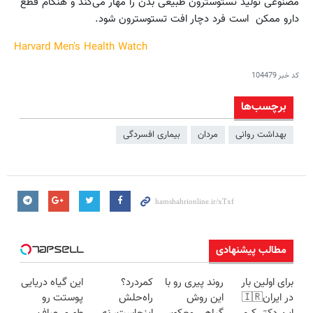
مصنوعی تولید تستوسترون طبیعی بدن را مهار می‌کند و هنگام قطع
دارو ممکن است فرد دچار افت تستوسترون شود.
Harvard Men's Health Watch
کد خبر
104479
برچسب‌ها
بهداشت روانی
مردان
بیماری افسردگی
مطالب پیشنهادی
برای اولین بار
روند پیری رو با
کمردرد؟
این گیاه دریایی
در ایران🇮🇷
این روش
راه‌حلش
پوستت رو