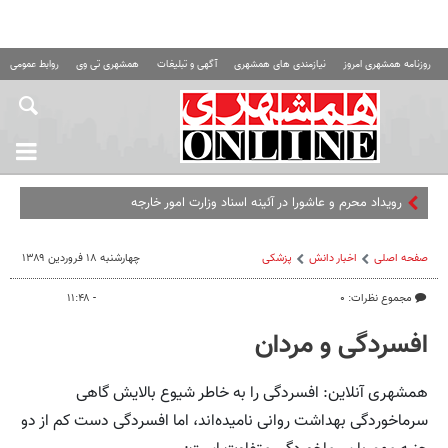
روزنامه همشهری امروز
نیازمندی های همشهری
آگهی و تبلیغات
همشهری تی وی
روابط عمومی ه
رویداد محرم و عاشورا در آئینه اسناد وزارت امور خارجه
صفحه اصلی
اخبار دانش
پزشکی
چهارشنبه ۱۸ فروردین ۱۳۸۹
مجموع نظرات: ۰
- ۱۱:۴۸
افسردگی و مردان
همشهری آنلاین: افسردگی را به خاطر شیوع بالایش گاهی
سرماخوردگی بهداشت روانی نامیده‌اند، اما افسردگی دست کم از دو