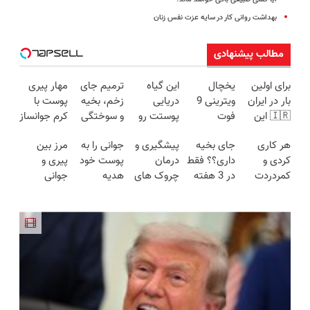
بهداشت روانی کار در سایه عزت نفس زنان
مطالب پیشنهادی
برای اولین
یخچال
این گیاه
ترمیم جای
مهار پیری
بار در ایران
ویترینی 9
دریایی
زخم، بخیه
پوست با
🇮🇷 این
فوت
پوستت رو
و سوختگی
کرم جوانساز
دکتر کرم
ایستکول
طوری صاف
فقط در 3
پوست
هر کاری
جای بخیه
پیشگیری و
جوانی را به
مرز بین
ترمیم کننده
(جدید)
میکنه
هفته!!😍
آلمانی(تخفیف
کردی و
داری؟؟ فقط
درمان
پوست خود
پیری و
23 روزه
انگار20سال
ویژه تا
کمردردت
در 3 هفته
چروک های
هدیه
جوانی
ساخت!
جوون شدی
امشب)
درمان نشد؟
ترمیمش
پوستی با
دهید...
پوستت کرم
🔥لینک
پر کردن
کن!😍
این روش
ضدچروک
خرید
پرسشنامه و
امن
جلبکه!40%تخفیف
دریافت راه
حل