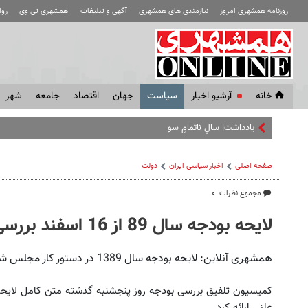
روزنامه همشهری امروز
نیازمندی های همشهری
آگهی و تبلیغات
همشهری تی وی
رو
خانه
آرشیو اخبار
سياست
جهان
اقتصاد
جامعه
شهر
یادداشت| سالِ ناتمامِ سوگ
صفحه اصلی
اخبار سیاسی ایران
دولت
مجموع نظرات: ۰
لایحه بودجه سال 89 از 16 اسفند بررسی می‌شود
همشهری آنلاین: لایحه بودجه سال 1389 در دستور کار مجلس شورای اسلامی قرار می‌گیرد.
کمیسیون تلفیق بررسی بودجه روز پنجشنبه گذشته متن کامل لایحه
علنی ارائه کرد.