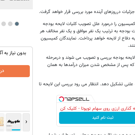
زئیات درروزهای آینده مورد بررسی قرار خواهد گرفت.
کمیسیون را درمورد علل تصویب کلیات لایحه بودجه
ینده موافق و 5 نماینده مخالف کلیات بودجه به ترتیب یک نفر موافق و یک نفر مخالف هر
دولت به دفاع از لایحه خواهد پرداخت. نمایندگان کمیسیون
توی حمومت
تنها در چند ساعت و با یکبار مراجعه فروخته
بدون نیاز به آگ
 لایحه بودجه بررسی و تصویب می شوند و درمرحله
شد ✅
ت که پس از مشخص شدن میزان درآمدها به همان
درخواست فروش
در
حه بودجه 3 شیفت کاری جلسه علنی تشکیل دهد. انتظار می رود بررسی این لایحه تا
 گذاری ارزی روی سهام تویوتا - کلیک کن
ثبت نام کنید
‹