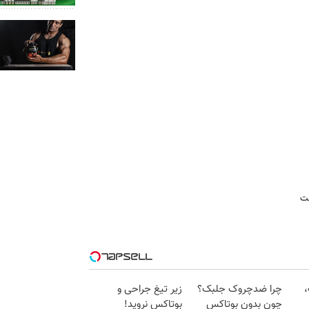
ست
،
چرا ضدچروک جلبک؟
زیر تیغ جراحی و
چون بدون بوتاکس
بوتاکس نروید!