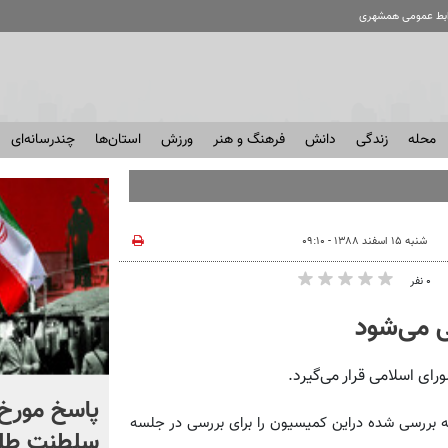
ابط عمومی همشهری
محله
زندگی
دانش
فرهنگ و هنر
ورزش
استان‌ها
چندرسانه‌ای
شنبه ۱۵ اسفند ۱۳۸۸ - ۰۹:۱۰
۰ نفر
شادمهر عقیلی قطعه «گل
پاسخ مورخ 
 بررسی شده دراین کمیسیون را برای بررسی در جلسه
یاس» را بازخوانی کرد | ببینید
سلطنت طل