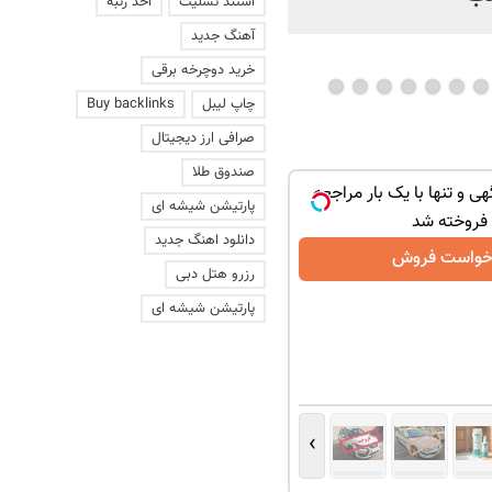
استند تسلیت
اخذ رتبه
آهنگ جدید
خرید دوچرخه برقی
چاپ لیبل
Buy backlinks
صرافی ارز دیجیتال
صندوق طلا
هی و تنها با یک بار مراجعه
پارتیشن شیشه ای
فروخته شد
دانلود اهنگ جدید
خواست فروش
رزرو هتل دبی
پارتیشن شیشه ای
›