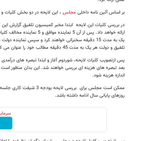
بر اساس آئین نامه داخلی
مجلس
، این لایحه در دو بخش کلیات و ج
در بررسی کلیات این لایحه ابتدا مخبر کمیسیون تلفیق گزارش این 
ارائه خواهد داد. پس از آن 5 نما
یک به مدت 15 دقیقه سخنرانی خواهند کرد و سپس نماینده 
تلفیق و دولت هر یک به مدت 45 دقیقه مطالب خود را عنوان می کنند.
ین کوییک گذاشتی برای فروش ؟ اینجا
جای این پک تقویت موی جلبک 
پس ازتصویب کلیات لایحه، شوردوم آغاز و ابتدا تبصره های درآمدی
سریع و راحت بفروش
خالیه!45%تخفیف
بعد تبصره های هزینه ای بررسی خواهند شد. این بدان منظور اس
درخواست فروش
خرید محصول
اندازه هزینه شود.
ممکن است مجلس برای بررسی لای
روزهای پایانی سال ادامه داشته باشد.
سرمایه