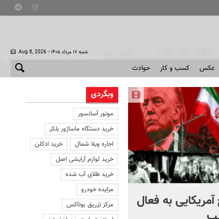
- شنبه ۱۷ مرداد ۱۴۰۵
Aug 8, 2026
عکس
کسب و کار
حوادث
وبگردی
موتور آسانسور
خرید دستگاه ماساژور بلکر
اجاره ویلا شمال
خرید ادکلن
خرید لوازم آرایشی اصل
خرید طلای آب شده
مزایده خودرو
آمریکایی به فعال
با دوچرخه به مترو بروید
مرکز تزریق بوتاکس
ب