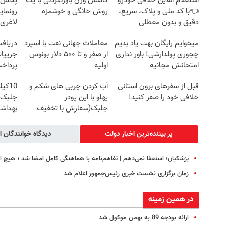
استعلام آنلاین خلافی خودرو
کاهش وزن باورنکردنی با یک
👈با کد ملی و پلاک، سریع،
روش خانگی و خوشمزه
رونمای
دقیق و بدون معطلی
لاغری
میخوایم رایگان بهت یاد بدیم
معاملات جهانی نفت با اسپرد
چجوری پولدارشی! باور نداری
از صفر و تا ۵۰۰ دلار بونوس
جزییات
امتحانش مجانیه
اولیه
پرداخ
قبل از سفرهای برون استانی
آب کردن چربی های شکم و
خلافی خود را صفر کنید!
پهلو با این پودر
جلبک+
جلبک(سفارش با تخفیف
بهداش
ویژه)
سفارش
پر بیننده‌ترین اخبار دولت
دیدگاه خوانندگان ا
پزشکیان؛ استعفا نمی‌دهم | تفاهم‌نامه با هماهنگی کامل امضا شد ؛ هیچ 
زمان برگزاری نشست خبری رئیس‌جمهور اعلام شد
در همین زمینه
ارائه بودجه 89 به بهمن موکول شد