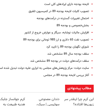
لایحه بودجه دارای ایرادهای کلی است
تصویب کلیات لایحه بودجه 89 در کمیسیون تلفیق
احتمال تغییرات گسترده در درآمدهای بودجه
بخش‌خصوصی و بودجه 89
افزایش مالیات نوشابه، سیگار و عوارض خروج از کشور
تصویب نفت 65 دلاری و ارز 985 تومانی برای بودجه 89
شورای نگهبان بودجه 89 را تایید کرد
سقف بودجه سال 89 مشخص شد
سقف درآمدهای دولت در بودجه 89 مشخص شد
سایت دولت: مرکز پژوهش‌های مجلس به ابزاری علیه دولت تبدیل شده ا
آغاز بررسی لایحه بودجه 89 در مجلس
مطالب پیشنهادی
این کرم چرا اینقدر سر
دندان مصنوعی
کرم جوانساز جلبک
زبون‌ها افتاده؟
سوئیسی | سبک،
هدیه طبیعت به