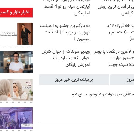
پخش زنده اخبار 20:30‼️
اجاره‌ قسطی ویلا! از کلبه تا
ی از آسان ترین روش
آپارتمان مبله رو تو 4 قسط
اخبار بازار و کسب
 گیاهی
اجاره کن.
دریافت خلافی۱۴۰۴ با
به بزرگترین جشنواره ایمپلنت
...(استعلام و
تهران سر بزنید ! | فقط ۲۵
ت)
میلیون !
10کیلو لاغری در 2ماه با پودر
ویدیو هولناک از جوان کارتن
مجوز وزارت
خوابی که میلیاردر شد.
ت(کلیک جهت
آموزش رایگان
)
مروز
پر بیننده‌ترین خبر امروز
اختلافی میان دولت و نیروهای مسلح نبود