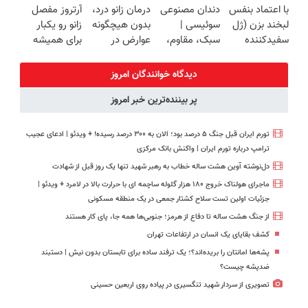
با اعتماد بنفس
دندان مصنوعی
درمان زانو درد،
آرتروز مفصل
خرید40%تخفیف
سبک و مقاوم |
◗پرسش‌نامه◖
برگردون
لبخند بزن (ژل
سوئیسی |
بدون هیچگونه
زانو رو یکبار
پرداخت قسطی
(40%off)
سفیدکننده
سبک، مقاوم،
عوارض در
برای همیشه
دندان40%تخفیف)
طبیعی! ویزیت
منزل
درمان کن!
رایگان+پرداخت
(◂پرسش‌نامه)
◗پرسش‌نامه◖
دیدگاه خوانندگان امروز
اقساطی😍
پر بیننده‌ترین خبر امروز
تورم ایران قبل جنگ ۵ درصد بود؛ الان به ۳۰۰ درصد رسیده! + ویدئو | ادعای عجیب
ترامپ درباره تورم ایران | واکنش بانک مرکزی
دل‌نوشته آوین هشت ساله خطاب به رهبر شهید تنها یک روز قبل از شهادت
ماجرای هولناک خروج ۱۸۰ هزار گلوله ساچمه ای با حرارت بالا در لامرد + ویدئو |
جزئیات اولین تست سلاح کشتار جمعی در یک منطقه مسکونی
از جنگ هشت ساله تا دفاع از هرمز؛ جنوبی‌ها همه جا، پای کار هستند
کشف بقایای یک انسان در ارتفاعات تهران
پشه‌ها امانتان را بریده‌اند؟؛ یک ترفند ساده برای تابستان بدون نیش | دستبند
ضدپشه چیست؟
تصویری از سردار شهید تنگسیری در پیاده روی اربعین حسینی