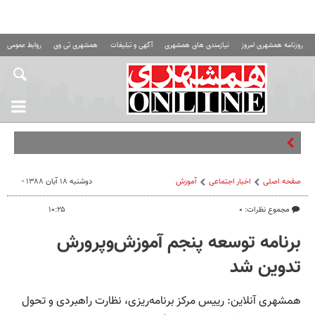
روزنامه همشهری امروز
نیازمندی های همشهری
آگهی و تبلیغات
همشهری تی وی
روابط عمومی ه
چطور ب
صفحه اصلی
اخبار اجتماعی
آموزش
دوشنبه ۱۸ آبان ۱۳۸۸ -
مجموع نظرات: ۰
۱۰:۲۵
برنامه توسعه پنجم آموزش‌وپرورش
تدوین شد
همشهری آنلاین: رییس مرکز برنامه‌ریزی، نظارت راهبردی و تحول