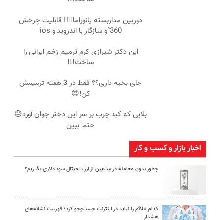
دوربین مداربسته پانوراما👈🏻 قابلیت چرخش
360°و سازگار با اندروید و ios
این دکتر شیرازی کرم ترمیم زخم ایرانی را
ساخت!!!
جای بخیه داری؟؟ فقط در 3 هفته ترمیمش
کن!😍
بلایی که کبد چرب بر سر این دختر جوان آورد😓
حتما ببین
اخبار بازار و کسب و کار
چطور بدون معامله در بیت‌پین از ارز دیجیتال سود دلاری بگیریم؟
کدام علائم را نباید در اینترنت جست‌وجو کرد؛ فهرست نشانه‌های
هشدار