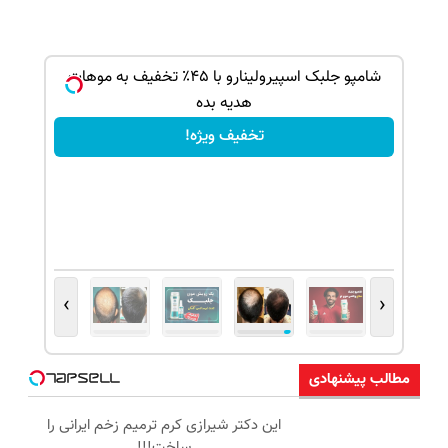
بک!
شامپو جلبک اسپیرولینارو با ۴۵٪ تخفیف به موهات
هدیه بده
تخفیف ویژه!
›
‹
مطالب پیشنهادی
این دکتر شیرازی کرم ترمیم زخم ایرانی را
ساخت!!!