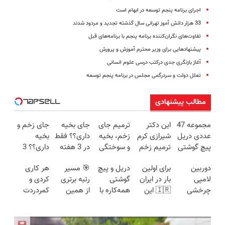
اجرای برنامه پنجم توسعه در ابهام است
33 هزار دانش آموز تهرانی سال گذشته تجدید و مردود شدند
تفاوت‌های نگران‌کننده برنامه پنجم با برنامه‌های قبل
پیشنهادهایی برای وزیر محترم آموزش و پرورش
آغاز بازنگری جدی درکتب درسی علوم انسانی
تعلل دولت و سردرگمی مجلس در برنامه پنجم توسعه
مطالب پیشنهادی
مجموعه 47
این دکتر
ترمیم جای
جای بخیه
جای زخم و
عددی دریل
شیرازی کرم
زخم، بخیه
داری؟؟ فقط
بخیه
پیچ گوشتی
ترمیم زخم
و سوختگی
در 3 هفته
داری؟؟ 3
شارژی
ایرانی را
فقط در 3
ترمیمش
هفته‌ای
دوربین
برای اولین
دریل و پیچ
🎯 مسیر
هر کاری
(تخفیف به
ساخت!!!
هفته!!😍
کن!😍
محوش کن!
لامپی
بار در ایران
گوشتی
رتبه برتری
کردی و
مدت
چرخشی
🇮🇷 این
همه‌کاره با
از همین
کمردردت
محدود)
360 درجه
دکتر کرم
گیربکس
تابستون و با
درمان نشد؟
فقط امروز
ترمیم کننده
هوشمند ⚙️
دوره رایگان
پر کردن
حراج شد🔥
23 روزه
(نصف
ماز شروع
پرسشنامه و