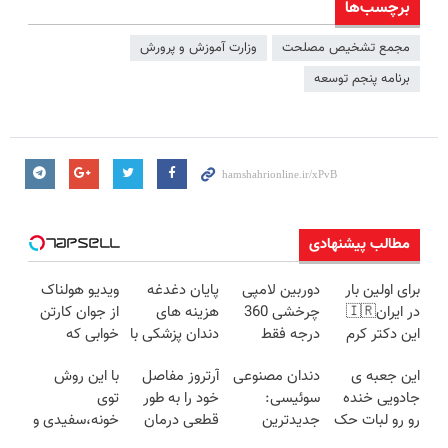
برچسب‌ها
مجمع تشخیص مصلحت
وزارت آموزش و پرورش
برنامه پنجم توسعه
مطالب پیشنهادی
برای اولین بار
دوربین لامپی
پایان دغدغه
ویدیو هولناک
در ایران🇮🇷
چرخشی 360
هزینه های
از جوان کارتن
این دکتر کرم
درجه فقط
دندان پزشکی با
خوابی که
ترمیم کننده 23
امروز حراج شد
پک سفید
میلیاردر شد.
این جعبه ی
دندان مصنوعی
آرتروز مفاصل
با این روش
روزه ساخت!
🔥 پرداخت
کننده خانگی
آموزش رایگان
جادویی خنده
سوئیسی:
خود را به طور
توی
درب منزل
رو رو لبات حک
جدیدترین
قطعی درمان
خونه،سفیدی و
میکنه
فناوری اروپا،
کنید!
زیبایی دندوناتو