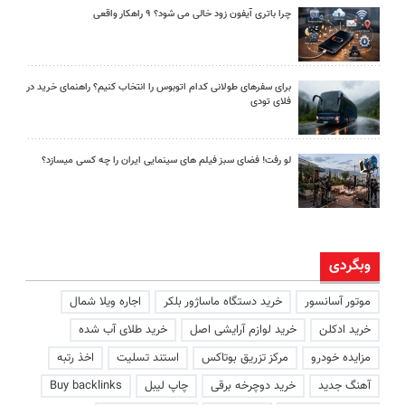
چرا باتری آیفون زود خالی می شود؟ ۹ راهکار واقعی
برای سفرهای طولانی کدام اتوبوس را انتخاب کنیم؟ راهنمای خرید در
فلای تودی
لو رفت! فضای سبز فیلم های سینمایی ایران را چه کسی میسازد؟
وبگردی
موتور آسانسور
خرید دستگاه ماساژور بلکر
اجاره ویلا شمال
خرید ادکلن
خرید لوازم آرایشی اصل
خرید طلای آب شده
مزایده خودرو
مرکز تزریق بوتاکس
استند تسلیت
اخذ رتبه
آهنگ جدید
خرید دوچرخه برقی
چاپ لیبل
Buy backlinks