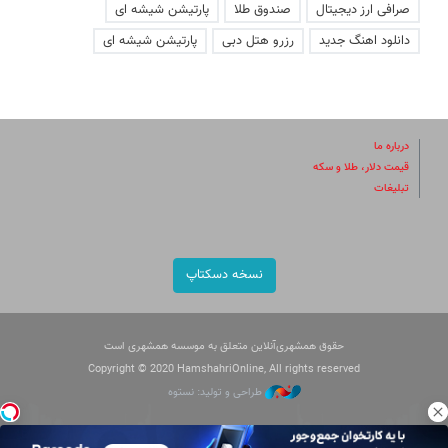
صرافی ارز دیجیتال
صندوق طلا
پارتیشن شیشه ای
دانلود اهنگ جدید
رزرو هتل دبی
پارتیشن شیشه ای
درباره ما
قیمت دلار، طلا و سکه
تبلیغات
نسخه دسکتاپ
حقوق همشهری‌آنلاین متعلق به موسسه همشهری است
Copyright © 2020 HamshahriOnline, All rights reserved
طراحی و تولید: نستوه