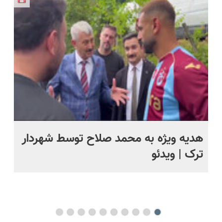
پرداخت
ساخت!
قیمت بازار
میشه!
دریافت راه
درب منزل
🔥)
حل
ت
هدیه ویژه به محمد صلاح توسط شهردار
تص
ترک | ویدئو
وی