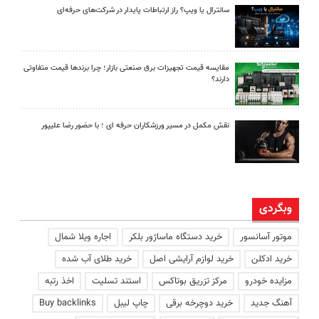
سانترال یا ویپ؟ راز ارتباطات پایدار در شرکت‌های حرفه‌ای
مقایسه قیمت تجهیزات برق صنعتی بازار؛ چرا برندها قیمت متفاوتی
دارند؟
نقش مکمل در مسیر ورزشکاران حرفه ای ؛ با حضور رضا علیپور
وبگردی
موتور آسانسور
خرید دستگاه ماساژور بلکر
اجاره ویلا شمال
خرید ادکلن
خرید لوازم آرایشی اصل
خرید طلای آب شده
مزایده خودرو
مرکز تزریق بوتاکس
استند تسلیت
اخذ رتبه
آهنگ جدید
خرید دوچرخه برقی
چاپ لیبل
Buy backlinks