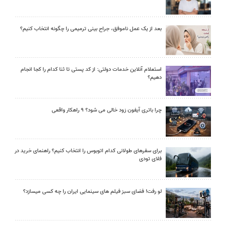
بعد از یک عمل ناموفق، جراح بینی ترمیمی را چگونه انتخاب کنیم؟
استعلام آنلاین خدمات دولتی: از کد پستی تا ثنا کدام را کجا انجام
دهیم؟
چرا باتری آیفون زود خالی می شود؟ ۹ راهکار واقعی
برای سفرهای طولانی کدام اتوبوس را انتخاب کنیم؟ راهنمای خرید در
فلای تودی
لو رفت! فضای سبز فیلم های سینمایی ایران را چه کسی میسازد؟