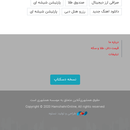
صرافی ارز دیجیتال
صندوق طلا
پارتیشن شیشه ای
دانلود اهنگ جدید
رزرو هتل دبی
پارتیشن شیشه ای
درباره ما
قیمت دلار، طلا و سکه
تبلیغات
نسخه دسکتاپ
حقوق همشهری‌آنلاین متعلق به موسسه همشهری است
Copyright © 2020 HamshahriOnline, All rights reserved
طراحی و تولید: نستوه