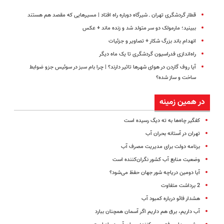
قطار گردشگری تهران ـ شیرگاه دوباره راه افتاد | مسیرهایی که مقصد هم هستند
ببینید؛ مارمولک دو سر متولد شد و زنده ماند + عکس
انهدام باند بزرگ شکار + تصاویر و جزئیات
راه‌اندازی فدراسیون گردشگری تا یک ماه دیگر
آیا روف گاردن در هوای شهرها تاثیر دارند؟ | چرا بام سبز در سوئیس جزو ضوابط
ساخت‌ و ساز شده؟
در همین زمینه
کفگیر چاه‌ها به ته دیگ رسیده است
تهران در آستانه بحران آب
برنامه دولت برای مدیریت مصرف آب
وضعیت منابع آب کشور نگران‌کننده است
آیا دومین دریاچه شور جهان حفظ می‌شود؟
2 برداشت متفاوت
هشدار فائو درباره کمبود آب
آب داریم، برق هم داریم اگر آسمان همچنان ببارد