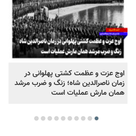
+
اوج عزت و عظمت کشتی پهلوانی در
وا
زمان ناصرالدین شاه؛ زنگ و ضرب مرشد
به
همان مارش عملیات است
سه
تر