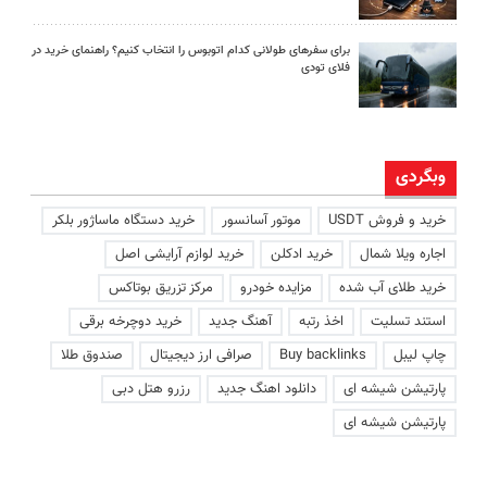
برای سفرهای طولانی کدام اتوبوس را انتخاب کنیم؟ راهنمای خرید در
فلای تودی
وبگردی
خرید و فروش USDT
موتور آسانسور
خرید دستگاه ماساژور بلکر
اجاره ویلا شمال
خرید ادکلن
خرید لوازم آرایشی اصل
خرید طلای آب شده
مزایده خودرو
مرکز تزریق بوتاکس
استند تسلیت
اخذ رتبه
آهنگ جدید
خرید دوچرخه برقی
چاپ لیبل
Buy backlinks
صرافی ارز دیجیتال
صندوق طلا
پارتیشن شیشه ای
دانلود اهنگ جدید
رزرو هتل دبی
پارتیشن شیشه ای