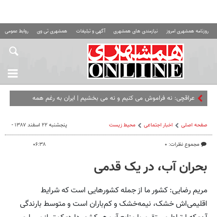
روزنامه همشهری امروز
نیازمندی های همشهری
آگهی و تبلیغات
همشهری تی وی
روابط عمومی ه
عراقچی: نه فراموش می کنیم و نه می بخشیم | ایران به رغم همه
فشارها پابرجا ایستاده و خواهد ایستاد
صفحه اصلی
اخبار اجتماعی
محیط زیست
پنجشنبه ۲۲ اسفند ۱۳۸۷ -
مجموع نظرات: ۰
۰۶:۳۸
بحران آب، ‌در یک قدمی
مریم رضایی: کشور ما از جمله کشورهایی است که شرایط
اقلیمی‌اش خشک، نیمه‌خشک و کم‌باران است و متوسط بارندگی