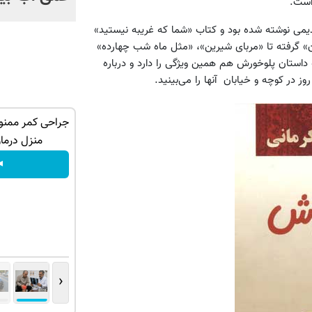
است.
دیمی نوشته شده بود و کتاب «شما که غریبه نیستید»
ن» گرفته تا «مربای شیرین»، «مثل ماه شب چهارده»
ه داستان پلوخورش هم همین ویژگی را دارد و درباره
 در کوچه و خیابان آنها را می‌بینید.
و اینجا به راحتی
دوره ایرپاد‌های گرون قیمت گذشته! ایرپاد
جراحی کمر ممنو
بلوتوثی فقط 1,399,000 تومان
منزل درما
باتخفیف بخر
◂
‹