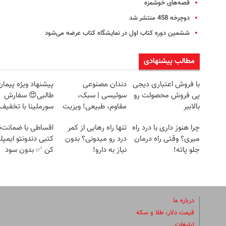
قصه‌های خوشمزه
دوچرخه 458 منتشر شد
ششمین دوره کتاب اول در نمایشگاه کتاب عرضه می‌شود
مطالب پیشنهادی
با فروش اعتباری دیجی
دندان مصنوعی
پیشنهاد ویژه پیمان
پی فروش محصولت رو
سوئیسی | سبک،
طالبی😍 سفارش
بالاببر
مقاوم، طبیعی! ویزیت
سورملینا با تخفیف 
رایگان+پرداخت
🔥
چرا هنوز داری با درد راه
تنها راه رهایی از کمر
اقساطی با ضمانت‌ن
اقساطی😍
میری؟ وقتی راه درمان
درد رو میدونی؟ بدون
کتبی دندونتو ایمپل
جلو پاته!
نیاز به دارو!
کن ✅ بدون سود
(◂پرسش‌نامه)
درباره ما
قیمت دلار، طلا و سکه
تبلیغات