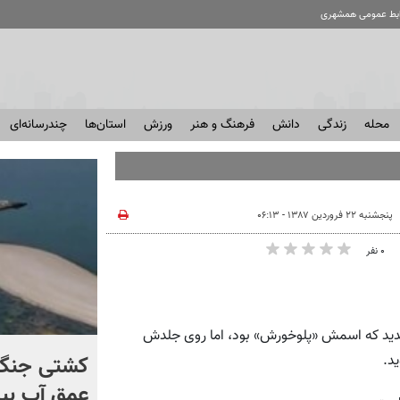
ابط عمومی همشهری
محله
زندگی
دانش
فرهنگ و هنر
ورزش
استان‌ها
چندرسانه‌ای
پنجشنبه ۲۲ فروردین ۱۳۸۷ - ۰۶:۱۳
۰ نفر
دیدید که اسمش «پلوخورش» بود، اما روی جلدش
کنترل اوضاع از دست ترامپ
کشتی‌ جنگ 
د.
خارج شد...
عمق آب بیر