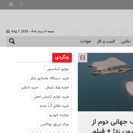
- جمعه ۱۶ مرداد ۱۴۰۵
Aug 7, 2026
عکس
کسب و کار
حوادث
وبگردی
موتور آسانسور
خرید دستگاه ماساژور بلکر
اجاره ویلا شمال
خرید ادکلن
خرید لوازم آرایشی اصل
خرید طلای آب شده
مزایده خودرو
جهانی دوم از
افشای اطلاعات برای ترور
مرکز تزریق بوتاکس
ون زد! + فیلم
بارون ترامپ | ماجرای قرار