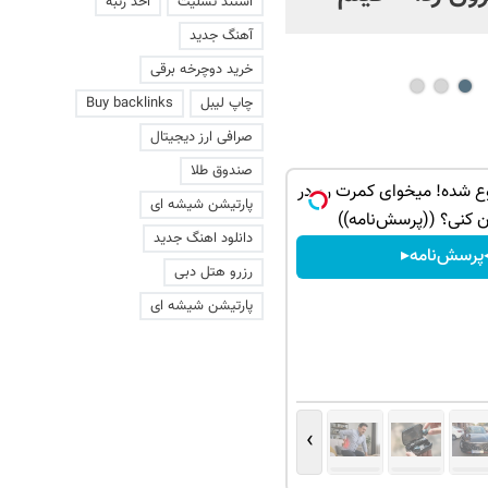
استند تسلیت
اخذ رتبه
عاشقانه با یک زن
آهنگ جدید
خرید دوچرخه برقی
چاپ لیبل
Buy backlinks
صرافی ارز دیجیتال
صندوق طلا
ع شده! میخوای کمرت رو در
پارتیشن شیشه ای
ن کنی؟ ((پرسش‌نامه))
دانلود اهنگ جدید
پرسش‌نامه▸
رزرو هتل دبی
پارتیشن شیشه ای
›