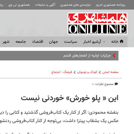
روزنامه همشهری امروز
نیازمندی های همشهری
آگهی و تبلیغات
همشهری تی وی
رو
خانه
آرشیو اخبار
سياست
جهان
اقتصاد
جامعه
شهر
جزئیات اولیه از انفجارهای قشم
صفحه اصلی
کودک و نوجوان
فرهنگ - اجتماع
مجموع نظرات: ۰
این « پلو خورش» خوردنی نیست
بنفشه محمودی: اگر از کنار یک کتاب‌فروشی گذشتید و کتابی را 
عکس یک بشقاب پیتزا داشت، بی‌توجه از کنار کتاب‌فروشی رد‌نشوی