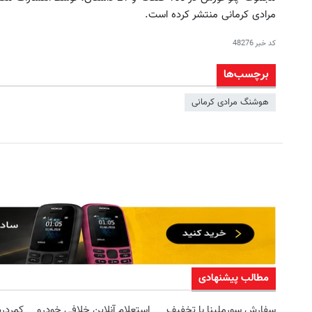
مرادی کرمانی منتشر کرده است.
کد خبر
48276
برچسب‌ها
هوشنگ‌ مرادی کرمانی
مطالب پیشنهادی
سفارش سورملینا با تخفیف
استعلام آنلاین خلافی خودرو
کمردر