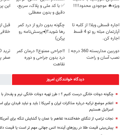
ویژه🔥 موجودی محدود!!!!
✅ با کد ملی و پلاک، سریع،
این پر
دقیق و بدون معطلی
اجاره‌ قسطی ویلا! از کلبه تا
چگونه بدون دارو از درد کمر
قبل از
آپارتمان مبله رو تو 4 قسط
رها شوید؟(◂پرسش‌نامه رو
خلافی 
اجاره کن.
پرکن)
دوربین مداربسته 360 درجه |
‼️جراحی ممنوع‼️ درمان کمر
نصب آسان و راحت
درد بدون جراحی و دوره
صفر پ
نقاهت
دیدگاه خوانندگان امروز
چگونه دونات خانگی درست کنیم ؟ ؛ طرز تهیه دونات خانگی نرم و پف‌دار ب
اسرائیل هستیم
نجات ترامپ از تنگنای خفه‌کننده‌؛ تفاهم با عمان یا گشایش تنگه برای آمریکا؟
پیش‌بینی قیمت طلا در روزهای آینده؛ انس جهانی مهم تر است یا قیمت دلا