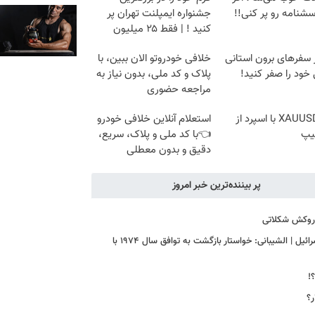
سشنامه رو پر کنی!!
جشنواره ایمپلنت تهران پر
کنید ! | فقط ۲۵ میلیون
 سفرهای برون استانی
خلافی خودروتو الان ببین، با
خود را صفر کنید!
پلاک و کد ملی، بدون نیاز به
مراجعه حضوری
ترید XAUUSD با اسپرد از
استعلام آنلاین خلافی خودرو
یپ
👈با کد ملی و پلاک، سریع،
دقیق و بدون معطلی
پر بیننده‌ترین خبر امروز
ا روکش شکلاتی
اعلام موضع ترکیه درباره مذاکرات ایران و آمریکا | باید و نباید فیدان برای اسرائیل | الشیبانی: خواستار بازگشت به توافق سال ۱۹۷۴ با
!
ر؟