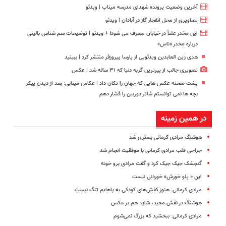
آخرین وضعیت پرونده شهدای مدرسه میناب | ویدئو
تصاویری از محل انفجار گاز در آبادان | ویدئو
این مخدر علناً در خیابان مصرف می شود! + ویدئو | توضیحات سم شناس بالینی
درباره مخدر «ناس»
هدی زین العابدین ویدئویی از پارسا پیروزفر منتشر کرد |‌ ببینید
تصویری جالب از پیرترین گربه دنیا که ۳۱ ساله شد | عکس
پشت صحنه عکس هایی که جهان را تکان داد | عکاس مینابی: بعد از دیدن پیکر
بچه‌ ها نمی‌ توانستم شاتر دوربین را فشار دهم
در همین زمینه
هوشنگ مرادی کرمانی بستری شد
جراحی قلب مرادی کرمانی با موفقیت انجام شد
گنجشک جیک جیک کرد و گفت مرادی برو خونه
این « پلو خورش» خوردنی نیست
مرادی کرمانی: هنوز کفش‌های کودکی به پاهایم تنگ نیست
هوشنگ در نقش مجید، شاید هم بر عکس
مرادی کرمانی: ببخشید که بزرگ نمی‌شوم