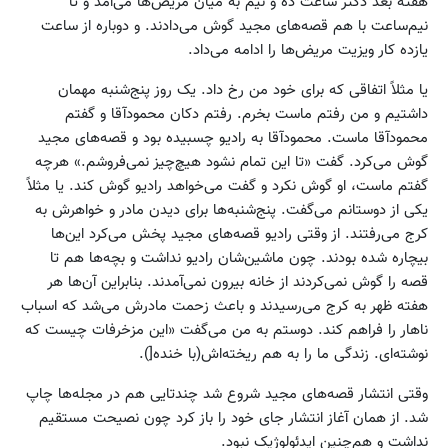
هفته بعد دکتر ساعت ده و نیم به میان مریض‌ها می‌آمد و تا
نیم‌ساعت با هم قصه‌های مجید گوش می‌دادند. و دوباره از ساعت
یازده کار ویزیت مریض‌ها را ادامه می‌داد.
یا مثلاً‌ اتفاقی که برای خود من رخ داد. یک روز پنج‌شنبه مهمان
داشتیم و من رفتم ماست بخرم. رفتم دکان محمودآقا و گفتم
محمودآقا ماست. محمودآقا به رادیو چسبیده بود و قصه‌های مجید
گوش می‌کرد. گفت «تا این تمام نشود هیچ‌چیز نمی‌فروشم.» هرچه
گفتم ماست، او گوش نکرد و گفت می‌خواهد رادیو گوش کند. یا مثلاً
یکی از دوستانم می‌گفت. پنج‌شنبه‌ها برای دیدن مادر و خواهرش به
کرج می‌رفتند. از وقتی رادیو قصه‌های مجید پخش می‌کرد این‌ها
بیچاره شده بودند. چون ماشین‌شان رادیو نداشت و بچه‌ها هم تا
قصه را گوش نمی‌کردند از خانه بیرون نمی‌آمدند. بنابراین آن‌ها هر
هفته ظهر به کرج می‌رسیدند و باعث زحمت مادرش می‌شد که اسباب
ناهار را فراهم کند. دوستم به من می‌گفت «این مزخرفات چیست که
نوشته‌ای. زندگی ما را به هم ریخته‌اش(با خنده[).
وقتی انتشار قصه‌های مجید شروع شد چندتایی هم در مجله‌ها چاپ
شد. از همان آغاز انتشار جای خود را باز کرد چون نصیحت مستقیم
نداشت و هم‌چنین ایدئولوژیک نبود.