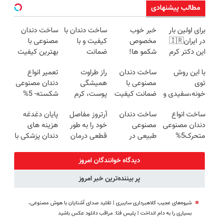
مطالب پیشنهادی
برای اولین بار
خبر خوب
ساخت دندان با
ساخت دندان
در ایران🇮🇷
مخصوص
کیفیت و با
مصنوعی با
این دکتر کرم
شکمو ها!
ضمانت
بهترین کیفیت
ترمیم کننده 23
آسون ترین
بازگشت وجه
5% تخفیف
با این روش
ساخت دندان
راز طراوت
تعمیر انواع
روزه ساخت!
روش لاغری
5% تخفیف
توی
مصنوعی با
همیشگی
دندان مصنوعی
معرفی شد
خونه،سفیدی و
ضمانت کیفیت
پوست، کرم
شکسته- 5%
زیبایی دندوناتو
و راحتی
جوانساز جلبک
تخفیف
ساخت انواع
ساخت دندان
آرتروز مفاصل
پایان دغدغه
برگردون
5%تخفیف
با 45%تخفیف
دندان مصنوعی
مصنوعی
خود را به طور
هزینه های
(40%off)
متحرک5%
طبیعی در
قطعی درمان
دندان پزشکی با
تخفیف
اسپید با 5%
کنید!
پک سفید
تخفیف
◗پرسش‌نامه◖
کننده خانگی
دیدگاه خوانندگان امروز
پر بیننده‌ترین خبر امروز
شیوه‌های عجیب کلاهبرداری سایبری | تقلید صدای آشنایان با هوش مصنوعی،
بسیاری را به دام انداخت | پلیس فتا: مراقب دانلود عکس باشید