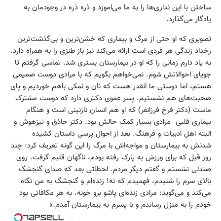
ساختن با این نداری‌ها را به ما می‌اموزد و ذره ذره در وجودمان به
یادگار می‌گذارد.
تصویری که او حتی از مرگ و بیماری که خشن‌ترین و بی‌گذشت‌ترین
رخداد زندگی هر فردی است ارائه می‌کند نیز باز طنزی را به همراه دارد.
به یاد دارم زمانی را که او در بیمارستان بستری شد. تماسی گرفتم تا
جویای احوالاتش شوم. نمی‌خواهم بگویم که با مرادی دوست صمیمی
هستم، اما دوستی ما آنقدر هست که نان و نمکی باهم خوردیم و پای
صحبت‌های هم نشستیم. پسر عموی دکتری دارد که دوست مشترک
ماست (دکتر فرخ فرزانفر) که او هم انسان نازنینی است و هنگام
بیماری قلبی مرادی بسیار کمک حالش بود. دکتر حاذق و تیزهوش و
البته اهل ادبیات و فرهنگ. بعد از احوال پرسی داستان کشیده
شدنش به بیمارستان و مواجه‌اش با مرگ را این گونه تعریف کرد: چند
روز قبل که برای ورزش به پارک رفته بودم، ‌ناگهان قلبم گرفت. روی
صندلی نشستم و گفتم دیگر مردم. لحظاتی بعد که صدای گنجشگ
بالای سرم را شنیدم، فهمیدم که نه! زنده‌ام و گنجشگ به من نگاه
می‌کند و می‌گوید: مرادی زنده‌ای پاشو برو خونه. به هر مکافاتی بود
خودم را به منزل رساندم و با پسرم به بیمارستان آمدم.»