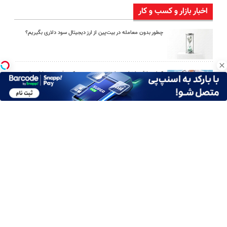
اخبار بازار و کسب و کار
چطور بدون معامله در بیت‌پین از ارز دیجیتال سود دلاری بگیریم؟
کدام علائم را نباید در اینترنت جست‌وجو کرد؛ فهرست نشانه‌های
هشدار
اوریکس گیم؛ مرجع خرید یوسی پابجی موبایل
چگونه پیراهن مردانه را با شلوار جین یا پارچه‌ای ست کنیم؟
امین امینی با اندرز مسیر تازه‌ای برای آموزش شخصی‌سازی‌شده ایجاد
کرد