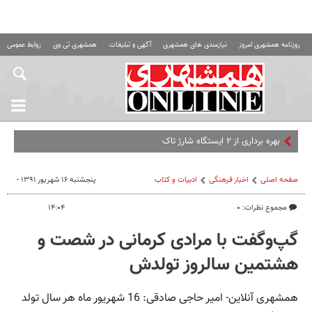
روزنامه همشهری امروز
نیازمندی های همشهری
آگهی و تبلیغات
همشهری تی وی
روابط عمومی ه
بهره برداری از ۲ ایستگاه شارژ تاکسی برقی در پایتخت
صفحه اصلی
اخبار فرهنگی
ادبیات و کتاب
پنجشنبه ۱۶ شهریور ۱۳۹۱ -
مجموع نظرات: ۰
۱۴:۰۴
گپ‌وگفت با مرادی کرمانی در شصت و
هشتمین سالروز تولدش
همشهری آنلاین- امیر حاجی صادقی: 16 شهریور ماه هر سال تولد