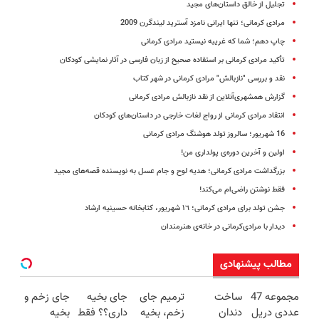
تجلیل از خالق داستان‌های مجید
مرادی کرمانی؛ تنها ایرانی نامزد آسترید لیندگرن 2009
چاپ دهم؛ شما که غریبه نیستید مرادی کرمانی
تأکید مرادی کرمانی بر استفاده صحیح از زبان فارسی در آثار نمایشی کودکان
نقد و بررسی "نازبالش" مرادی کرمانی در شهر کتاب
گزارش همشهری‌آنلاین از نقد نازبالش مرادی کرمانی
انتقاد مرادی کرمانی از رواج لغات خارجی در داستان‌های کودکان
16 شهریور؛ سالروز تولد هوشنگ مرادی کرمانی
اولین و آخرین دوره‌ی پولداری من!
بزرگداشت مرادی کرمانی؛ هدیه لوح و جام عسل به نویسنده قصه‌های مجید
فقط نوشتن راضی‌ام می‌کند!
جشن تولد برای مرادی کرمانی؛ ١٦ شهریور، کتابخانه حسینیه ارشاد
دیدار با مرادى‌کرمانى در خانه‌ى هنرمندان
مطالب پیشنهادی
مجموعه 47
ساخت
ترمیم جای
جای بخیه
جای زخم و
عددی دریل
دندان
زخم، بخیه
داری؟؟ فقط
بخیه