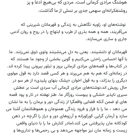
هوشنگ مرادی کرمانی است. مردی که بی‌هیچ ادعا و پز
روشنفکرانه‌ای سهمی جدی بر نسلی از ما گذاشت.
نوشته‌های او، زاویه نگاهش به زندگی و قهرمانان شیرینی که
می‌آفریند، همه و همه بذری از طرب و ابتهاج را در روح و روان آدمی
جاری و ساری می‌سازند.
قهرمانان او دلنشینند. یعنی به دل می‌نشینند وتوی ذوق نمی‌زنند. ما
با آنها احساس راحتی می‌کنیم و گویی بخشی از وجود ما هستند که
در کتاب‌ها و قصه‌های مرادی کرمانی بروز و تبلور بیرونی پیدا کرده اند.
در زمانه‌ای که هم به هم می‌پرند و هر کسی قصد دارد به قول مولوی
دیگری را بدرّاند، و به قول اخوان «پشک بن­های پلیدی» از هر سو در
حال رویش اند،نوشته‌های مرادی کرمانی آب سردی است بر عطش
سیری ناپذیر خشکی و یبوست روزگار ما. طنز نهفته در تار و پود قصه
های او ضمن آنکه فضایی واقعگرا از زندگی دور و برمان را به ما نشان
می دهد ، ما را با فراز و فرود زندگی همنوعان و هموطناننمان آشنا می
سازد و آرمان گرایی کورکورانه و آرزوهای دور و دراز را اگرچه در ذهن
کودکانه مان پذیرفتنی می کند،امادر کنارش ما را با دنیای واقعی
زیست و زمانه مان نیز مواجهه می‌دهد و بی رحمی‌ها و نداری‌ها و