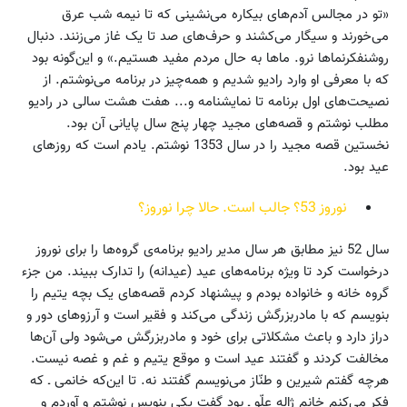
«تو در مجالس آدم‌های بیکاره می‌نشینی که تا نیمه شب عرق
می‌خورند و سیگار می‌کشند و حرف‌های صد تا یک غاز می‌زنند. دنبال
روشنفکرنماها نرو. ماها به حال مردم مفید هستیم.» و این‌گونه بود
که با معرفی او وارد رادیو شدیم و همه‌چیز در برنامه می‌نوشتم. از
نصیحت‌های اول برنامه تا نمایشنامه و... هفت هشت سالی در رادیو
مطلب نوشتم و قصه‌های مجید چهار پنج سال پایانی آن بود.
نخستین قصه مجید را در سال 1353 نوشتم. یادم است که روزهای
عید بود.
نوروز 53؟ جالب است. حالا چرا نوروز؟
سال 52 نیز مطابق هر سال مدیر رادیو برنامه‌ی گروه‌ها را برای نوروز
درخواست کرد تا ویژه برنامه‌های عید (عیدانه) را تدارک ببیند. من جزء
گروه خانه و خانواده بودم و پیشنهاد کردم قصه‌های یک بچه یتیم را
بنویسم که با مادربزرگش زندگی می‌کند و فقیر است و آرزوهای دور و
دراز دارد و باعث مشکلاتی برای خود و مادربزرگش می‌شود ولی آن‌ها
مخالفت کردند و گفتند عید است و موقع یتیم و غم و غصه نیست.
هرچه گفتم شیرین و طنّاز می‌نویسم گفتند نه. تا این‌که خانمی ـ که
فکر می‌کنم خانم ژاله علّو ـ بود گفت یکی بنویس نوشتم و آوردم و