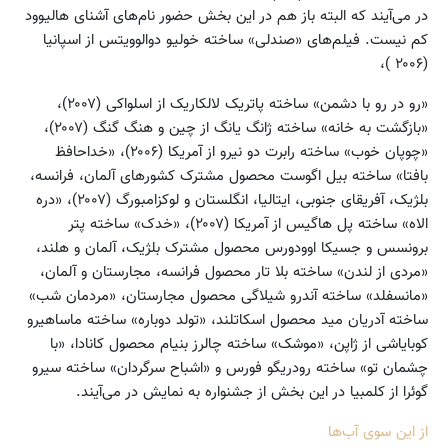
در می‌آیند که البته باز هم در این بخش حضور نام‌های آشنای هالیوود
کم نیست. فیلم‌های «صندلی» ساخته خولیو دوالوویتس از اسپانیا
(۲۰۰۶ )،
«رو در رو با دشمن» ساخته پاتریک لالکاریک از اسلواکی (۲۰۰۷)،
«بازگشت به خانه» ساخته ژانگ یانگ از چین و هنگ گنگ (۲۰۰۷)،
«چوپان خوب» ساخته رابرت دو نیرو از آمریکا (۲۰۰۶)، «خداحافظ
بافتا» ساخته بیل اگوست محصول مشترک کشورهای آلمان، فرانسه،
بلژیک، آفریقای جنوبی، ایتالیا، انگلستان و لوکزامبورگ (۲۰۰۷)، «دره
الاه» ساخته پل هاگیس از آمریکا (۲۰۰۷)، «خدک» ساخته پتر
برونسس و جسیکا اوودورس محصول مشترک بلژیک، آلمان و هلند،
«مردی از لندن» ساخته بلا تار محصول فرانسه، مجارستان و آلمان،
«مانسفلد» ساخته آندرو شیلاگی محصول مجارستان، «مردمان شب»
ساخته آدریان مید محصول اسکاتلند، «تولد دوباره» ساخته ماساهیرو
کوبایاشی از ژاپن، «موشک» ساخته چالرز بنیام محصول کانادا، «با
چشمان تو» ساخته رودریگو فورس و «اشباح سرگردان» ساخته سیرو
گوئرا از کلمبیا در این بخش از جشنواره به نمایش در می‌آیند.
از این سوی آب‌ها