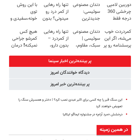
دوربین لامپی
دندان مصنوعی
تنها راه رهایی
با این روش
کننده خانگی
روزه ساخت!
پرکن)
چرخشی 360
سوئیسی:
از کمر درد رو
توی
درجه فقط
جدیدترین
میدونی؟ بدون
خونه،سفیدی و
امروز حراج شد
فناوری اروپا،
نیاز به دارو!
زیبایی دندوناتو
کمردردت خوب
دندان مصنوعی
تنها راه رهایی
هیچ کس
🔥 پرداخت
سبک و مقاوم |
(◂پرسش‌نامه)
برگردون
می‌شه، اگر این
سوئیسی |
از کمردرد –
کمرشو جراحی
درب منزل
پرداخت قسطی
(40%off)
پرسشنامه رو پر
سبک، مقاوم،
بدون دارو،
نمیکنه❗ درمان
کنی!!
طبیعی! ویزیت
بدون جراحی!
کمردرد بدون
رایگان+پرداخت
«فرم پر کن»
قرص
پر بیننده‌ترین اخبار سینما
اقساطی😍
(پرسشنامه)
دیدگاه خوانندگان امروز
پر بیننده‌ترین خبر امروز
این سنگ قبر را چه کسی برای اکبر عبدی نصب کرد؟ | دختر و همسرش سنگ را
تعویض خواهند کرد
درخشش «مرد آرام» در جشنواره ایماگو ایتالیا
در همین زمینه