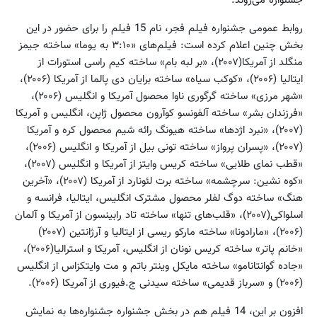
جشنواره می‌روند.
روابط عمومی جشنواره فیلم فجر، نام 15 فیلم را برای حضور در این
بخش چنین اعلام کرده است: فیلم‌های «۳:۱۰ به یوما» ساخته جیمز
منگلد از آمریکا(۲۰۰۷)، «بر لبه بام» ساخته کیم راسی استورات از
ایتالیا (۲۰۰۶)، «کوکب سیاه» ساخته برایان دی پالما از آمریکا (۲۰۰۶)،
«شهر مرزی» ساخته گرگوری ناوا محصول آمریکا و انگلیس (۲۰۰۶)،
«فرزندان بشر» ساخته آلفونسو کوآرون محصول ژاپن، انگلیس و آمریکا
(۲۰۰۷)، «نبرد اژدها» ساخته هیونگ رائه شیم محصول کره و آمریکا
(۲۰۰۷)، «پسران پرواز» ساخته تونی بیل از آمریکا و انگلیس (۲۰۰۶)،
«قطب نمای طلایی» ساخته کریس وایتز از آمریکا و انگلیس (۲۰۰۷)،
«کوه نشین: سرچشمه» ساخته برت لئونارد از آمریکا (۲۰۰۷)، «آخرین
هنگ» ساخته دوگ لفلر محصول مشترک انگلیس، ایتالیا، فرانسه و
اسلواکی(۲۰۰۷)، «قلب‌های تنها» ساخته تاد رابینسون از آمریکا و آلمان
(۲۰۰۶)، «مارادونا» ساخته مارکو ریسی از ایتالیا و آرژانتین (۲۰۰۷)
«خانم پاتر» ساخته کریس نونان از انگلیس، آمریکا و استرالیا(۲۰۰۶)،
«جاده گوانتانامو» ساخته مایکل وینتر باتم و مت وایتکزاس از انگلیس
(۲۰۰۶) و «سرباز قدیمی» ساخته سیدنی ج‌.فیوری از آمریکا (۲۰۰۶).
افزون بر این، 14 فیلم هم در بخش جشنواره جشنواره‌ها به نمایش