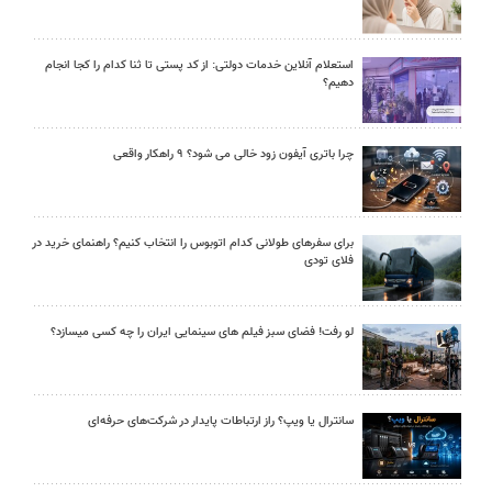
استعلام آنلاین خدمات دولتی: از کد پستی تا ثنا کدام را کجا انجام
دهیم؟
چرا باتری آیفون زود خالی می شود؟ ۹ راهکار واقعی
برای سفرهای طولانی کدام اتوبوس را انتخاب کنیم؟ راهنمای خرید در
فلای تودی
لو رفت! فضای سبز فیلم های سینمایی ایران را چه کسی میسازد؟
سانترال یا ویپ؟ راز ارتباطات پایدار در شرکت‌های حرفه‌ای