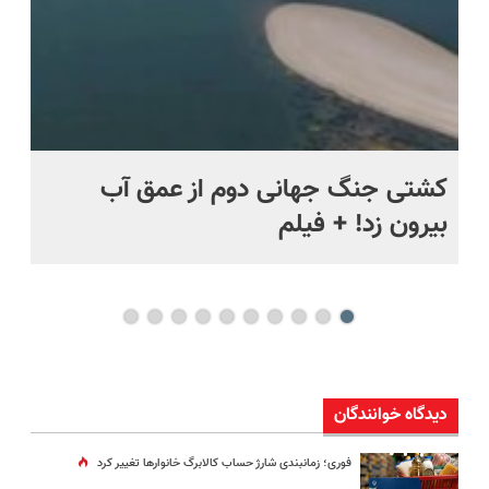
ماه +
کشتی‌ جنگ جهانی دوم از عمق آب
اف
بیرون زد! + فیلم
ما
دیدگاه خوانندگان
فوری؛ زمانبندی‌ شارژ حساب کالابرگ خانوارها تغییر کرد