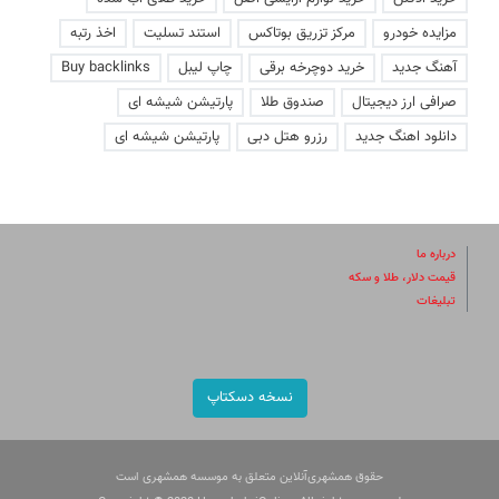
مزایده خودرو
مرکز تزریق بوتاکس
استند تسلیت
اخذ رتبه
آهنگ جدید
خرید دوچرخه برقی
چاپ لیبل
Buy backlinks
صرافی ارز دیجیتال
صندوق طلا
پارتیشن شیشه ای
دانلود اهنگ جدید
رزرو هتل دبی
پارتیشن شیشه ای
درباره ما
قیمت دلار، طلا و سکه
تبلیغات
نسخه دسکتاپ
حقوق همشهری‌آنلاین متعلق به موسسه همشهری است