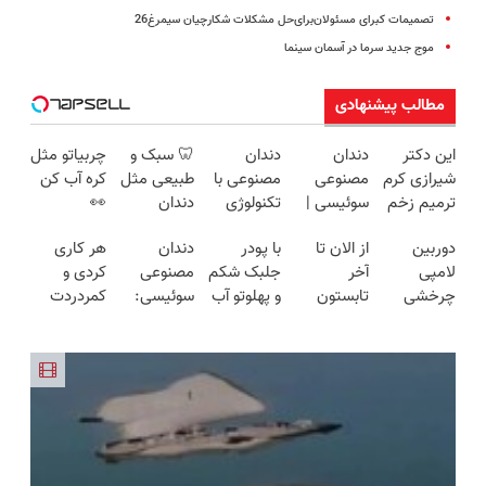
تصمیمات کبرای مسئولان‌برای‌حل مشکلات شکارچیان سیمرغ26
موج جدید سرما در آسمان سینما
مطالب پیشنهادی
این دکتر
دندان
دندان
🦷 سبک و
چربیاتو مثل
شیرازی کرم
مصنوعی
مصنوعی با
طبیعی مثل
کره آب کن
ترمیم زخم
سوئیسی |
تکنولوژی
دندان
👀
ایرانی را
سبک،
دیجیتال
خودت!
دوربین
از الان تا
با پودر
دندان
هر کاری
ساخت!!!
مقاوم،
سوئیسی
نصب آسان
لامپی
آخر
جلبک شکم
مصنوعی
کردی و
طبیعی!
🇨🇭
و پرداخت
چرخشی
تابستون
و پهلوتو آب
سوئیسی:
کمردردت
ویزیت
اقساطی 💳
360 درجه
حداقل
کن و مانکن
جدیدترین
درمان نشد؟
رایگان+پرداخت
📍 تهران
فقط امروز
12کیلو
شو(تخفیف
فناوری
پر کردن
اقساطی😍
حراج شد🔥
چربی
تا امشب)
اروپا، سبک
پرسشنامه و
پرداخت
میسوزونی!
و مقاوم |
دریافت راه
درب منزل
پرداخت
حل
قسطی