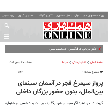
روزنامه همشهری امروز
نیازمندی های همشهری
آگهی و تبلیغات
همشهری تی وی
روابط عمومی ه
حکم تاریخی در انگلیس؛ ضدصهیونیسم» بودن یهودس
صفحه اصلی
اخبار فرهنگی
سینما
سه‌شنبه ۲ بهمن ۱۳۸۶ -
مجموع نظرات: ۰
۱۷:۲۶
پرواز سیمرغ فجر در آسمان سینمای
بین‌الملل، بدون حضور بزرگان داخلی
گروه ادب و هنر: اگر سرمای هوا بگذارد، بیست و ششمین جشنواره