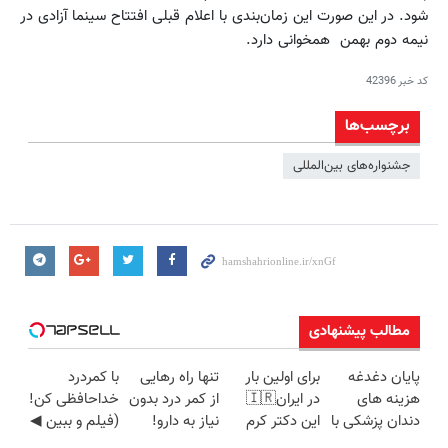
شود. در این صورت این زمان‌بندی با اعلام قبلی افتتاح سینما آزادی در
نیمه دوم بهمن همخوانی دارد.
کد خبر
42396
برچسب‌ها
جشنواره‌های بین‌المللی
مطالب پیشنهادی
پایان دغدغه
برای اولین بار
تنها راه رهایی
با کمردرد
هزینه های
در ایران🇮🇷
از کمر درد بدون
خداحافظی کن!
دندان پزشکی با
این دکتر کرم
نیاز به دارو!
(فیلم و ببین ◀
پک سفید
ترمیم کننده 23
(◂پرسش‌نامه)
پرسش‌نامه رو