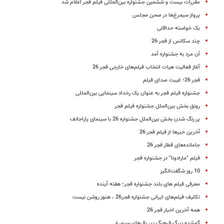
مقررات بیست و ششمین جشنواره بین‌المللی فیلم فجر اعلام شد
پرواز سیمرغ‌ها در صحن مجلس
یک خواسته حداقلی
چند سکانس از فجر 26
آن مرد به جشنواره آمد
آغاز فعالیت هیات انتخاب فیلم‌های خارجی فجر 26
فجر 26؛ غیبت صدای فیلم
جشنواره فیلم فجر به عنوان یک رخداد سینمایی بین‌المللی‌‌
رونق بخش بین‌الملل جشنواره فیلم فجر
پر رنگ شدن بخش بین‌الملل جشنواره 26 با سینمای پاراجانف
آخرین خبرها از فیلم فجر 26
جامانده‌های قطار فجر 26
فیلم "مارادونا" در جشنواره فجر
10 روز شگفت‌انگیز
معرفی فیلم های بلند جشنواره فجر؛ هفته آینده
تکلیف فیلم‌های ایرانی جشنواره فجر26 ، هنوز روشن نیست
همه آخرین اخبار فجر 26
گمشده بزرگ فرهنگ زیر بال‌های سیمرغ