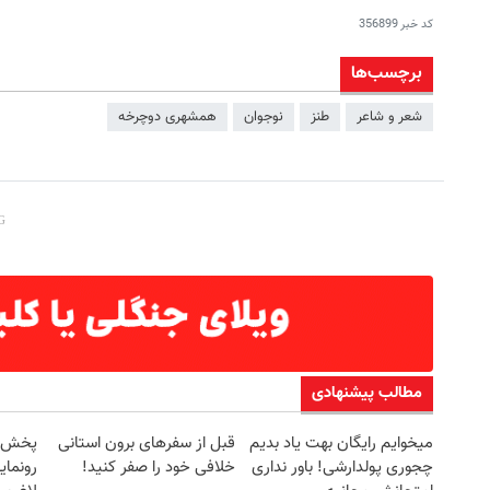
کد خبر
356899
برچسب‌ها
شعر و شاعر
طنز
نوجوان
همشهری دوچرخه
مطالب پیشنهادی
میخوایم رایگان بهت یاد بدیم
قبل از سفرهای برون استانی
چجوری پولدارشی! باور نداری
خلافی خود را صفر کنید!
رونمای