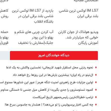
امتحانش مجانیه
لاغری
IM LS7 لوکس ترین شاسی
بازدید از IM LS7 لوکس ترین
کاهش و
بلند برقی ایران
شاسی بلند برقی ایران در
روش خ
باشگاه انقلاب
ویدیو هولناک از جوان کارتن
آب کردن چربی های شکم و
حمله 
خوابی که میلیاردر شد.
پهلو با این پودر
پهلو ب
آموزش رایگان
جلبک(سفارش با تخفیف
قوی(پ
ویژه)
سبز45%تخفیف)
دیدگاه خوانندگان امروز
نحوه ردزنی محل استقرار شهید لاریجانی؛ نخستین واکنش به یک ادعا
ال‌نینو در راه ایران؛ بیشترین بارش‌ها در این روزها رخ خواهد داد
اولین جزئیات طرح راهبردی امنیت تنگه هرمز | عبور این شناورها ممنوع اس
کمبود تستوسترون را جدی بگیرید؛ از کاهش میل جنسی تا خستگی مداوم
ترامپ خطرناک‌ترین رئیس‌جمهور تاریخ آمریکاست
چه کسی اخبار پرسپولیس را لو می‌دهد؟ | هشدار به جاسوس سرخ ها!