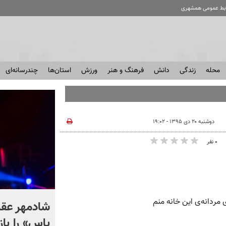
ابط عمومی همشهری
محله
زندگی
دانش
فرهنگ و هنر
ورزش
استان‌ها
چندرسانه‌ای
دوشنبه ۲۰ دی ۱۳۹۵ - ۱۹:۰۲
۰ نفر
مردانه‌ی این خانه منم
معدن طلا منفجر شد؛ ۱۶ نفر
شادمهر عق
مجروح شدند + فیلم
یاس» را باز