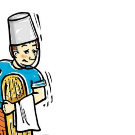
این پک تقویت موی جلبک توی حمومت
بازدید از IM LS7 لوکس
خالیه!45%تخفیف
برقی ایران در باشگاه انق
خرید محصول
ثبت درخواست