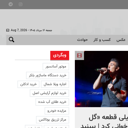
- جمعه ۱۶ مرداد ۱۴۰۵
Aug 7, 2026
عکس
کسب و کار
حوادث
وبگردی
موتور آسانسور
خرید دستگاه ماساژور بلکر
اجاره ویلا شمال
خرید ادکلن
خرید لوازم آرایشی اصل
خرید طلای آب شده
مزایده خودرو
یلی قطعه «گل
آمیتاب باچان به ایران می‌آید
مرکز تزریق بوتاکس
خوانی کرد | ببینید
+ فیلم