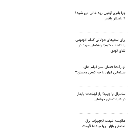
چرا باتری آیفون زود خالی می شود؟
۹ راهکار واقعی
برای سفرهای طولانی کدام اتوبوس
را انتخاب کنیم؟ راهنمای خرید در
فلای تودی
لو رفت! فضای سبز فیلم های
سینمایی ایران را چه کسی میسازد؟
سانترال یا ویپ؟ راز ارتباطات پایدار
در شرکت‌های حرفه‌ای
مقایسه قیمت تجهیزات برق
صنعتی بازار؛ چرا برندها قیمت