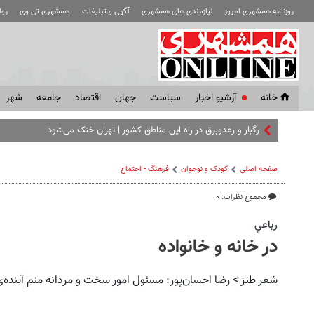
روزنامه همشهری امروز
نیازمندی های همشهری
آگهی و تبلیغات
همشهری تی وی
رو
خانه
آرشیو اخبار
سياست
جهان
اقتصاد
جامعه
شهر
رگبار و رعدوبرق در راه این مناطق کشور | تهران خنک می‌شود
صفحه اصلی
کودک و نوجوان
فرهنگ - اجتماع
مجموع نظرات: ۰
رباعي
در خانه و خانواده
شعر طنز > رضا احسان‌پور: مسئول امور سخت و مردانه منم آینده‌ی 