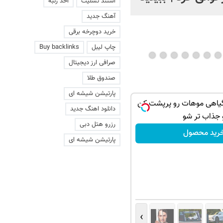
استند تسلیت
اخذ رتبه
آهنگ جدید
خرید دوچرخه برقی
چاپ لیبل
Buy backlinks
صرافی ارز دیجیتال
صندوق طلا
پارتیشن شیشه ای
گیاهی موهات رو پرپشت کن
دانلود اهنگ جدید
 جذاب تر شو
رزرو هتل دبی
رید محصول
پارتیشن شیشه ای
›