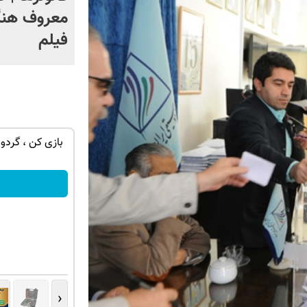
معروف هنگ
فیلم
 محدود در
گوشی موبایل نوکیا رجیستر شده🔥 (پرداخت
بازی کن ، گردون
درب منزل + تخفیف ویژه)
سفارش بده!
‹