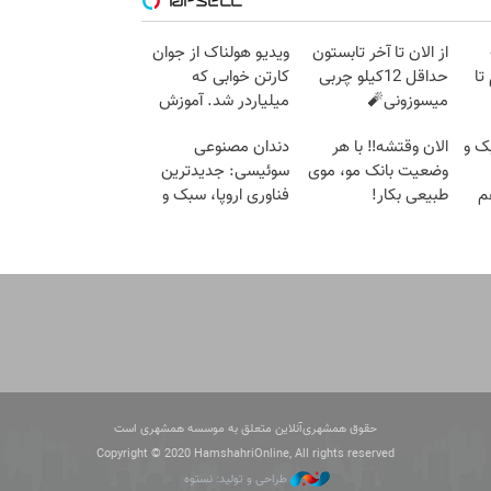
از الان تا آخر تابستون
ویدیو هولناک از جوان
 گرم تا
حداقل 12کیلو چربی
کارتن خوابی که
میسوزونی🧨
میلیاردر شد. آموزش
رایگان
ک و
الان وقتشه‼️ با هر
دندان مصنوعی
وضعیت بانک مو، موی
سوئیسی: جدیدترین
م
طبیعی بکار!
فناوری اروپا، سبک و
مقاوم | پرداخت قسطی
حقوق همشهری‌آنلاین متعلق به موسسه همشهری است
Copyright © 2020 HamshahriOnline, All rights reserved
طراحی و تولید: نستوه