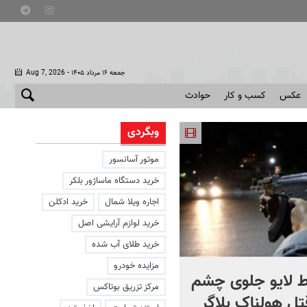
- جمعه ۱۶ مرداد ۱۴۰۵
Aug 7, 2026
عکس
کسب و کار
حوادث
وبگردی
موتور آسانسور
خرید دستگاه ماساژور بلکر
اجاره ویلا شمال
خرید ادکلن
خرید لوازم آرایشی اصل
خرید طلای آب شده
مزایده خودرو
 لایو جلوی چشم
صحنه ای نادر از حیات وح
مرکز تزریق بوتاکس
قتل هولناک بلاگر
ایران در سبلان + فیلم