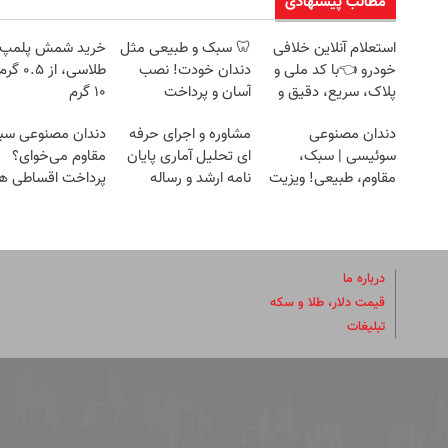
مطالب پیشنهادی
استعلام آنلاین خلافی
🦷 سبک و طبیعی مثل
خرید شمش پلمپ
خودرو 👈با کد ملی و
دندان خودت! نصب
طلاسی، از ۰.۵
پلاک، سریع، دقیق و
آسان و پرداخت
۱۰ گرم
بدون معطلی
اقساطی 💳 📍 تهران
دندان مصنوعی
مشاوره و اجرای حرفه
دندان مصنوعی سب
سوئیسی | سبک،
ای تحلیل آماری پایان
مقاوم می‌خوای؟
مقاوم، طبیعی! ویزیت
نامه ارشد و رساله
پرداخت اقساطی ه
رایگان+پرداخت
دکتری
داریم!😍 | 📍تهران
اقساطی😍
درباره ما
قیمت دلار، طلا و سکه
تبلیغات