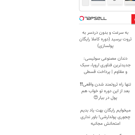
به سرعت و بدون دردسر به
ثروت برسید (دوره کاملا رایگان
پولسازی)
دندان مصنوعی سوئیسی:
جدیدترین فناوری اروپا، سبک
و مقاوم | پرداخت قسطی
تنها راه ثروتمند شدن واقعی❗❗
بعد از این دوره تو خواب هم
پول در بیار😍
میخوایم رایگان بهت یاد بدیم
چجوری پولدارشی! باور نداری
امتحانش مجانیه