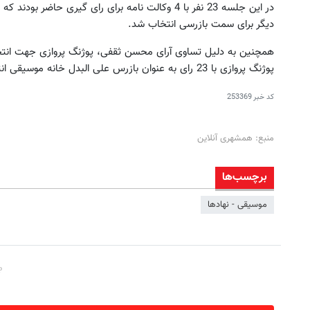
در این جلسه 23 نفر با 4 وکالت نامه برای رای گیری حاضر بودند که در مجموع 27 رای اخد شد و
دیگر برای سمت بازرسی انتخاب شد.
همچنین به دلیل تساوی آرای محسن ثقفی، پوژنگ پروازی جهت انت
پوژنگ پروازی با 23 رای به عنوان بازرس علی البدل خانه موسیقی انتخاب شود.
کد خبر
253369
منبع: همشهری آنلاین
برچسب‌ها
موسیقی - نهادها