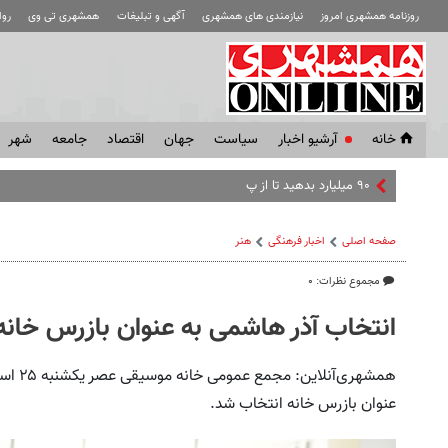
روزنامه همشهری امروز
نیازمندی های همشهری
آگهی و تبلیغات
همشهری تی وی
رو
خانه
آرشیو اخبار
سياست
جهان
اقتصاد
جامعه
شهر
۹۰ میلیارد بدهید تا از پرسپولیس بروم | تارتا
صفحه اصلی
اخبار فرهنگی
هنر
مجموع نظرات: ۰
انتخاب آذر هاشمی به عنوان بازرس خانه
همشهری
عنوان بازرس خانه انتخاب شد.