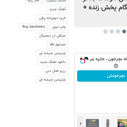
استند تسلیت
اخذ رتبه
ام پخش زنده +
آهنگ جدید
خرید دوچرخه برقی
چاپ لیبل
Buy backlinks
صرافی ارز دیجیتال
صندوق طلا
پارتیشن شیشه ای
ه بچرخون ، جایزه ببر 🎮🔥
دانلود اهنگ جدید
😍
رزرو هتل دبی
بچرخونش
پارتیشن شیشه ای
›