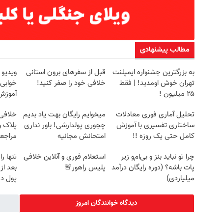
مطالب پیشنهادی
به بزرگترین جشنواره ایمپلنت
قبل از سفرهای برون استانی
ویدیو 
تهران خوش اومدید! | فقط
خلافی خود را صفر کنید!
خوابی 
۲۵ میلیون !
آموزش 
تحلیل آماری فوری معادلات
میخوایم رایگان بهت یاد بدیم
خلافی 
ساختاری تفسیری با آموزش
چجوری پولدارشی! باور نداری
پلاک و
کامل حتی یک روزه !!
امتحانش مجانیه
مراجع
چرا تو نباید بنز و بی‌ام‌و زیر
استعلام فوری و آنلاین خلافی
تنها ر
پات باشه؟ (دوره رایگان درآمد
پلیس راهور🚨
بعد از
میلیاردی)
پول در
دیدگاه خوانندگان امروز