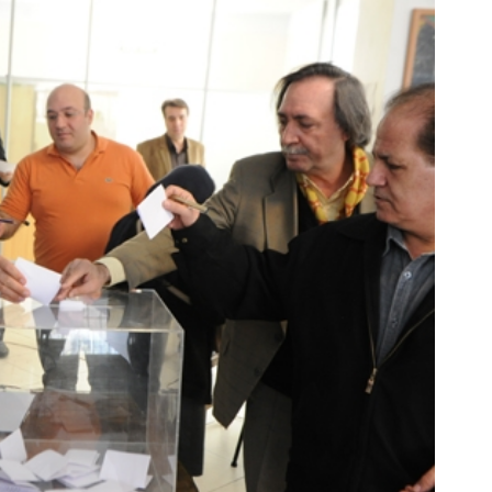
و پیچ گوشتی شارژی فوق‌قدرت با کنترل
‼️سم‌زدای طبیعی بدن به تعداد
سرعت ⚡ (همراه با متعلقات)
بازار موجود شد‼️
ثبت سفارش!
فیلمو ببین!