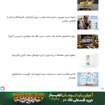
نحوه خرید دوربین مداربسته مناسب برای آپارتمان، فروشگاه و انبار با
گارانتی معتبر
برای تشخیص اعتبار یک سایت خرید طلا چه مواردی را بررسی کنیم؟
چطور بدون معامله در بیت‌پین از ارز دیجیتال سود دلاری بگیریم؟
کدام علائم را نباید در اینترنت جست‌وجو کرد؛ فهرست نشانه‌های
هشدار
اوریکس گیم؛ مرجع خرید یوسی پابجی موبایل