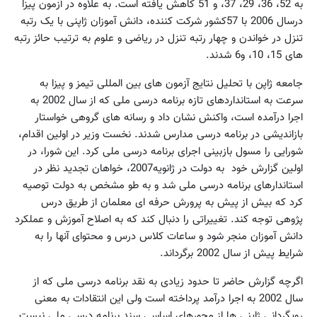
به 52، 36، 29، 37، و 51 کاهش یافته است. به علاوه در آزمون پیزا
درسال 2006 با 57کشور شرکت کننده، دانش آموزان ژاپنی با یک رتبه
تنزل در خواندن و چهار رتبه تنزل در ریاضی و علوم به ترتیب حائز رتبه
های 15، 10، و6 شدند.
جامعه ژاپن با تحلیل نتایج آزمون های بین المللی تیمز و پیزا به
سرعت به استانداردهای تازه برنامه درسی ملی که از سال 2002 به
اجرا درآمده است، واکنش نشان داد و رسانه های گروهی خواستار
بازاندیشی در برنامه درسی مدارس شدند. نخست وزیر در اولین اقدام،
شورایی را مسول بازبینی اجرای برنامه درسی ملی کرد. این شورا، در
اولین گزارش خود به دولت در ژانویه2007، خواهان تجدید نظر در
استاندارهای برنامه درسی ملی شد و به طو مشخص به دولت توصیه
کرد که بیش از پیش به پرورش حرفه ای معلمان از طریق درس
پژوهی توجه کند. تغییراتی را دنبال کند که به اصلاح آموزش و عملکرد
دانش آموزان منجر شود و ساعات کلاس درس و محتوای آنها را به
شرایط پیش از سال 2002 برگرداند.
اگرچه گزارش حاضر تا حدود زیادی به نقد برنامه درسی ملی که از
سال 2002 به اجرا درآمد پرداخته است ولی این انتقادات به معنی
رویگردانی ژاپنی ها از محورهای اساسی سند برنامه درسی ملی نیست.