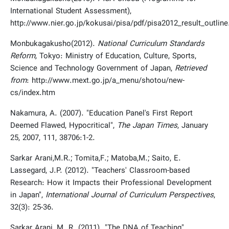
International Student Assessment),
http://www.nier.go.jp/kokusai/pisa/pdf/pisa2012_result_outline
Monbukagakusho(2012).
National Curriculum Standards
Reform,
Tokyo: Ministry of Education, Culture, Sports,
Science and Technology Government of Japan,
Retrieved
from
: http://www.mext.go.jp/a_menu/shotou/new-
cs/index.htm
Nakamura, A. (2007). "Education Panel's First Report
Deemed Flawed, Hypocritical",
The Japan Times
, January
25, 2007, 111, 38706:1-2.
Sarkar Arani,M.R.; Tomita,F.; Matoba,M.; Saito, E.
Lassegard, J.P. (2012). "Teachers' Classroom-based
Research: How it Impacts their Professional Development
in Japan",
International Journal of Curriculum Perspectives
,
32(3): 25-36.
Sarkar Arani, M. R. (2011). "The DNA of Teaching",