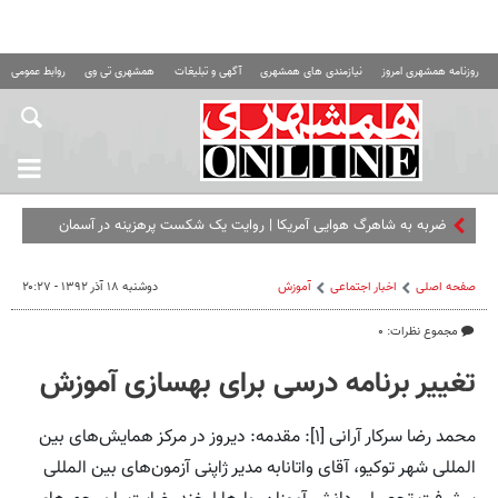
روزنامه همشهری امروز
نیازمندی های همشهری
آگهی و تبلیغات
همشهری تی وی
روابط عمومی ه
ضربه به شاهرگ هوایی آمریکا | روایت یک شکست پرهزینه در آسمان
منطقه
صفحه اصلی
اخبار اجتماعی
آموزش
دوشنبه ۱۸ آذر ۱۳۹۲ - ۲۰:۲۷
مجموع نظرات: ۰
تغییر برنامه درسی برای بهسازی آموزش
محمد رضا سرکار آرانی [۱]: مقدمه: دیروز در مرکز همایش‌های بین
المللی شهر توکیو، آقای واتانابه مدیر ژاپنی آزمون‌های بین المللی