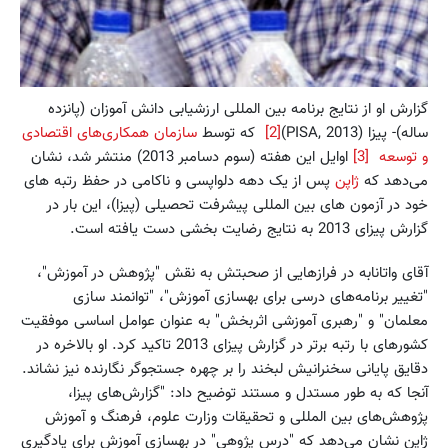
گزارش او از نتایج برنامه بین المللی ارزشیابی دانش آموزان (پانزده
ساله)- پیزا (PISA, 2013)
[2]
که توسط
سازمان همکاری‌های اقتصادی
و توسعه
[3]
اوایل این هفته (سوم دسامبر 2013) منتشر شد، نشان
می‌دهد که
ژاپن
پس از یک دهه دلواپسی و ناکامی در حفظ رتبه های
خود در آزمون های بین المللی پیشرفت تحصیلی (پیزا)، این بار در
گزارش پیزای 2013 به نتایج رضایت بخشی دست یافته است.
آقای واتانابه در فرازهایی از صحبتش به نقش "پژوهش در آموزش"،
"تغییر برنامه‌های درسی برای بهسازی آموزش"، "توانمند سازی
معلمان" و "رهبری آموزشی اثربخش" به عنوان عوامل اساسی موفقیت
کشورهای با رتبه برتر در گزارش پیزای 2013 تاکید کرد. او بالاخره در
دقایق پایانی سخنرانیش لبخند را بر چهره جستجوگر نگارنده نیز نشاند.
آنجا که به طور مستدل و مستند توضیح داد: "گزارش‌های پیزا،
پژوهش‌های بین المللی و تحقیقات وزارت علوم، فرهنگ و آموزش
ژاپن نشان می‌دهد که "درس پژوهی" در بهسازی آموزش برای یادگیری