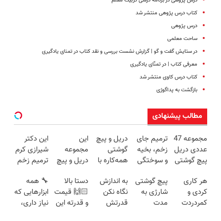
درس پژوهی در برنامه درسی تربیت معلم
کتاب درس پژوهی منتشر شد
درس‌ پژوهی
ساحت معلمی
در ستایش گفت و گو | گزارش نشست بررسی و نقد کتاب در تمنای یادگیری
معرفی کتاب | در تمنّای یادگیری
کتاب درس کاوی منتشر شد
بازگشت به پداگوژی
مطالب پیشنهادی
مجموعه 47
ترمیم جای
دریل و پیچ
این
این دکتر
عددی دریل
زخم، بخیه
گوشتی
مجموعه
شیرازی کرم
پیچ گوشتی
و سوختگی
همه‌کاره با
دریل و پیچ
ترمیم زخم
شارژی
فقط در 3
گیربکس
گوشتی رو با
ایرانی را
هر کاری
پیچ گوشتی
به اندازش
دستا بالا
🔧 همه
(تخفیف به
هفته!!😍
هوشمند ⚙️
گارانتی و
ساخت!!!
کردی و
شارژی به
نگاه نکن
🙌🏻 قیمت
ابزارهایی که
مدت
(نصف
نصف قیمت
کمردردت
مدت
قدرتش
و قدرته این
نیاز داری،
محدود)
قیمت بازار
بخر!😉
درمان نشد؟
محدود
درحد هالکه
دریل کشته
توی یه کیف
🔥)