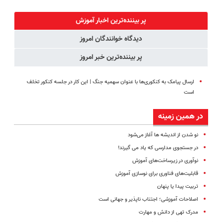
دندان40%تخفیف)
شارژی (تخفیف
نصب آسان و
فناوری اروپا،
به مدت
پرداخت
سبک و مقاوم |
پر بیننده‌ترین اخبار آموزش
محدود)
اقساطی 💳 📍
پرداخت قسطی
دیدگاه خوانندگان امروز
تهران
پر بیننده‌ترین خبر امروز
ارسال پیامک به کنکوری‌ها با عنوان سهمیه جنگ | این کار در جلسه کنکور تخلف
است
در همین زمینه
نو شدن از اندیشه ها آغاز می‌شود
در جستجوی مدارسی که یاد می گیرند!
نوآوری در زیرساخت‌های آموزش
قابلیت‌های فناوری برای نوسازی آموزش
تربیت پیدا یا پنهان
اصلاحات آموزشی؛ اجتناب ناپذیر و جهانی است
مدرک تهی از دانش و مهارت