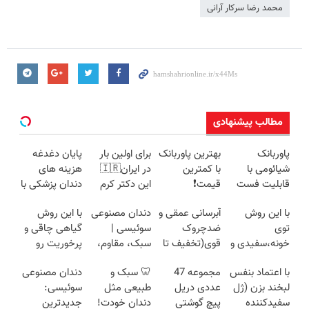
محمد رضا سرکار آرانی
مطالب پیشنهادی
پاوربانک
بهترین پاوربانک
برای اولین بار
پایان دغدغه
شیائومی با
با کمترین
در ایران🇮🇷
هزینه های
قابلیت فست
قیمت❗
این دکتر کرم
دندان پزشکی با
شارژ در زمان
ترمیم کننده 23
پک سفید
با این روش
آبرسانی عمقی و
دندان مصنوعی
با این روش
های بی برقی⚡
روزه ساخت!
کننده خانگی
توی
ضدچروک
سوئیسی |
گیاهی چاقی و
خونه،سفیدی و
قوی(تخفیف تا
سبک، مقاوم،
پرخوریت رو
زیبایی دندوناتو
امشب)
طبیعی! ویزیت
شکست بده
با اعتماد بنفس
مجموعه 47
🦷 سبک و
دندان مصنوعی
برگردون
رایگان+پرداخت
لبخند بزن (ژل
عددی دریل
طبیعی مثل
سوئیسی:
(40%off)
اقساطی😍
سفیدکننده
پیچ گوشتی
دندان خودت!
جدیدترین