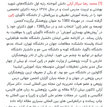
[1]
محمد رضا سرکار آرانی
دانش آموخته رتبه اول دانشگاه‌های شهید
بهشتی و تربیت مدرس است و در سال ١٣٧٨ درجه دکترای تخصصی
خود را در رشته آموزش تطبیقی و بین‌الملل، از دانشگاه ناگویاى
ژاپن
گرفته است. در مهرماه 1383 به عنوان پژوهشگر برگزیده"انجمن
توسعه ی علم ژاپن" انتخاب شد و در سال1385 ، فوق دکتراى خود را
در "روش‌های بهسازی آموزش" در دانشگاه ناگویاى ژاپن با موفقیت به
پایان رساند. در کارنامه علمی ایشان دانشیار دانشگاه علامه طباطبایى،
استاد وابسته دانشکده مطالعات جهان در دانشگاه تهران، استاد مدعو
دانشگاه ناگویا، دانشگاه کوبه و دانشگاه سی جو و دانشیار دانشگاه
تیکیو در توکیو به چشم می خورد. ایشان یکی از نادر پژوهشگران
خارجی با گرنت پژوهشی از وزارت علوم در ژاپن است. او بیش از چهار
سال مدیر بخش تحقیقات آموزش متوسطه بنیاد آموزشی ایشیدا
گاکوئین در دانشگاه سی جو بود. او یکی از معروف ترین پژوهشگران
درس پژوهی در جهان و از جمله بنیان گزاران انجمن جهانی درس
پژوهی و عضو هیات تحریریه این مجله بین المللی است. دکتر سرکار
آرانی تاکنون بیش از67 مقاله ى علمى، پژوهشى به زبان های فارسى،
انگلیسى و ژاپنى، در مجلات معتبر ملی (ایران و ژاپن) و بین المللی به
چاپ رسانده و درکنفرانس های بین المللی بسیاری مقاله ارائه داده
است. از ایشان بیش از شانزده کتاب در ایران و خارج از کشور به چاپ