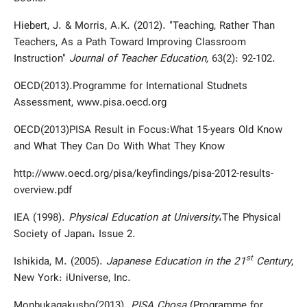
Hiebert, J. & Morris, A.K. (2012). "Teaching, Rather Than
Teachers, As a Path Toward Improving Classroom
Instruction"
Journal of Teacher Education
,
63(2): 92-102.
OECD(2013).Programme for International Studnets
Assessment, www.pisa.oecd.org
OECD(2013)PISA Result in Focus:What 15-years Old Know
and What They Can Do With What They Know
http://www.oecd.org/pisa/keyfindings/pisa-2012-results-
overview.pdf
IEA (1998).
Physical Education at University
،The Physical
Society of Japan، Issue 2.
st
Ishikida, M. (2005).
Japanese Education in the 21
Century
,
New York: iUniverse, Inc.
Monbukagakusho(2013).
PISA Chosa
(Programme for