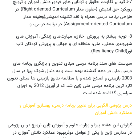
7-تاکید بر تفاوت، حقوق و توانایی های فردی دانش آموزان و ترویج
رویکرد حق اندیش (حقوق مدار Right-oriented Curriculum) در
طراحی برنامه درسی همراه با نقد تکلیف اندیشی(وظیفه مدار
Assignment-oriented Curriculum) در برنامه درسی، و
8- توجه‌ بیش‏تر به‌ پرورش‌ اخلاق‌، مهارت‌های‌ زندگی‌، آموزش های
شهروندی محلی، ملی، منطقه ای و جهانی و پرورش کودکان تاب
آور(Resiliency Child).
سیاست های سند برنامه درسی مبنای‌ تدوین و بازنگری برنامه های
درسی‌ ملی در دهه گذشته بوده است و به دنبال شوک پیزا در سال
2003 بازبینی و اصلاح شده و با مطالعه نتایج بازبینی ها مبنای تدوین
تازه ترین برنامه درسی ملی ژاپن شد که از آوریل 2012 به اجرای
سراسری گذاشته شده است.
درس پژوهی الگویی برای تغییر برنامه درسی، بهسازی آموزش و
عملکرد دانش آموزان
گزارش این هفته پیزا و وزارت علوم و آموزش ژاپن ترویج درس پژوهی
در مدارس ژاپن را یکی از عوامل موثربهبود عملکرد دانش آموزان در