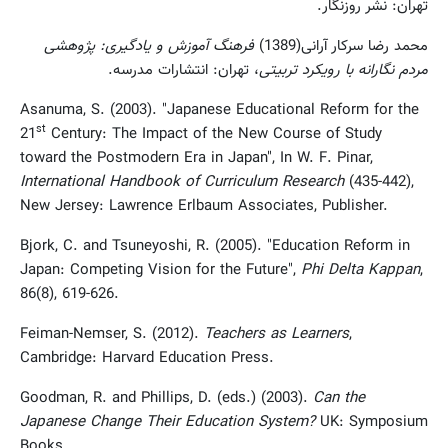
تهران: نشر روزنگار.
محمد رضا سرکار آرانی(1389)
فرهنگ آموزش و یادگیری: پژوهشی
مردم نگارانه با رویکرد تربیتی
، تهران: انتشارات مدرسه.
Asanuma, S. (2003). "Japanese Educational Reform for the
st
21
Century: The Impact of the New Course of Study
toward the Postmodern Era in Japan", In W. F. Pinar,
International Handbook of Curriculum Research
(435-442),
New Jersey: Lawrence Erlbaum Associates, Publisher.
Bjork, C. and Tsuneyoshi, R. (2005). "Education Reform in
Japan: Competing Vision for the Future",
Phi Delta Kappan
,
86(8), 619-626.
Feiman-Nemser, S. (2012).
Teachers as Learners
,
Cambridge: Harvard Education Press.
Goodman, R. and Phillips, D. (eds.) (2003).
Can the
Japanese Change Their Education System?
UK: Symposium
Books.