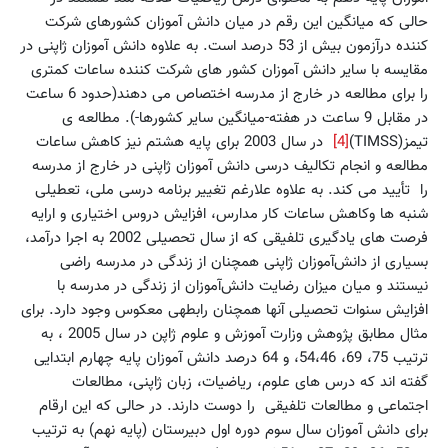
حالی که میانگین این رقم در میان دانش آموزان کشورهای شرکت
کننده درآزمون بیش از 53 درصد است. به علاوه دانش آموزان ژاپنی در
مقایسه با سایر دانش آموزان کشور های شرکت کننده ساعات کمتری
را برای مطالعه در خارج از مدرسه اختصاص می دهند(حدود 6 ساعت
در مقابل 9 ساعت در هفته-میانگین سایر کشورها-). مطالعه ی
تیمز(TIMSS)
[4]
در سال 2003 برای پایه هشتم نیز کاهش ساعات
مطالعه و انجام تکالیف درسی دانش آموزان ژاپنی در خارج از مدرسه
را تأیید می کند. به علاوه علارغم تغییر برنامه درسی ملی، تعطیلی
شنبه ها وکاهش ساعات کار مدارس، افزایش دروس اختیاری و ارایه
فرصت های یادگیری تلفیقی که از سال تحصیلی 2002 به اجرا درآمد،
بسیاری‌ از دانش‌آموزان‌ ژاپنی همچنان از زندگی‌ در مدرسه‌ راضی‌
نیستند و میان‌ میزان‌ رضایت‌ دانش‌آموزان‌ از زندگی‌ در مدرسه‌ با
افزایش‌ سنوات‌ تحصیلی‌ آن‏ها همچنان رابطه‏ی‌ معکوس‌ وجود دارد. برای
مثال مطابق پژوهش وزارت آموزش و علوم ژاپن در سال 2005 ، به
ترتیب 75، 69، 54،46، و 64 درصد دانش آموزان پایه چهارم ابتدایی
گفته اند که درس های علوم، ریاضیات، زبان ژاپنی، مطالعات
اجتماعی و مطالعات تلفیقی را دوست دارند. در حالی که این ارقام
برای دانش آموزان سال سوم دوره اول دبیرستان (پایه نهم) به ترتیب