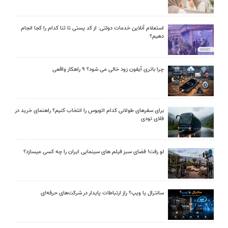
استعلام آنلاین خدمات دولتی: از کد پستی تا ثنا کدام را کجا انجام
دهیم؟
چرا باتری آیفون زود خالی می شود؟ ۹ راهکار واقعی
برای سفرهای طولانی کدام اتوبوس را انتخاب کنیم؟ راهنمای خرید در
فلای تودی
لو رفت! فضای سبز فیلم های سینمایی ایران را چه کسی میسازد؟
سانترال یا ویپ؟ راز ارتباطات پایدار در شرکت‌های حرفه‌ای