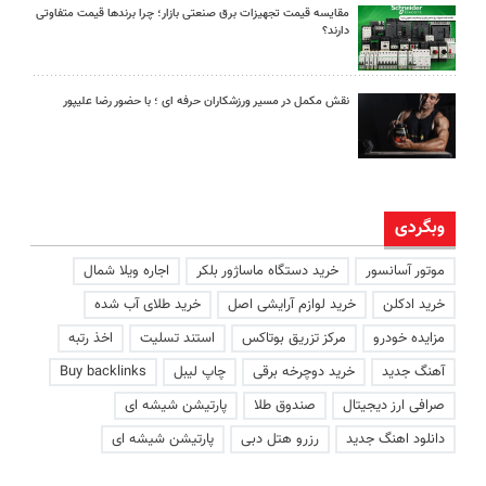
مقایسه قیمت تجهیزات برق صنعتی بازار؛ چرا برندها قیمت متفاوتی
دارند؟
نقش مکمل در مسیر ورزشکاران حرفه ای ؛ با حضور رضا علیپور
وبگردی
موتور آسانسور
خرید دستگاه ماساژور بلکر
اجاره ویلا شمال
خرید ادکلن
خرید لوازم آرایشی اصل
خرید طلای آب شده
مزایده خودرو
مرکز تزریق بوتاکس
استند تسلیت
اخذ رتبه
آهنگ جدید
خرید دوچرخه برقی
چاپ لیبل
Buy backlinks
صرافی ارز دیجیتال
صندوق طلا
پارتیشن شیشه ای
دانلود اهنگ جدید
رزرو هتل دبی
پارتیشن شیشه ای