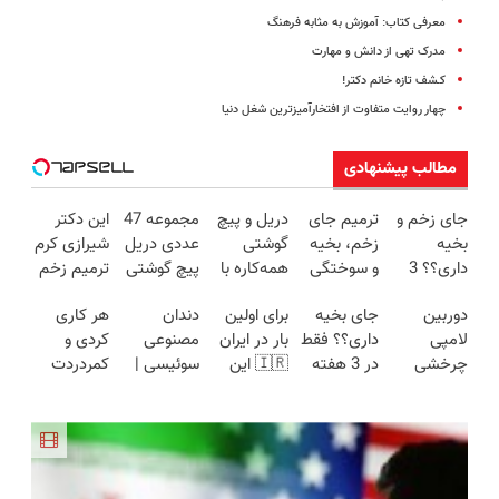
معرفی کتاب: آموزش به مثابه فرهنگ
مدرک تهی از دانش و مهارت
کـشف تازه خانم دکتر!
چهار روایت متفاوت از افتخارآمیزترین شغل دنیا
مطالب پیشنهادی
جای زخم و
ترمیم جای
دریل و پیچ
مجموعه 47
این دکتر
بخیه
زخم، بخیه
گوشتی
عددی دریل
شیرازی کرم
داری؟؟ 3
و سوختگی
همه‌کاره با
پیچ گوشتی
ترمیم زخم
هفته‌ای
فقط در 3
گیربکس
شارژی
ایرانی را
دوربین
جای بخیه
برای اولین
دندان
هر کاری
محوش کن!
هفته!!😍
هوشمند ⚙️
(تخفیف به
ساخت!!!
لامپی
داری؟؟ فقط
بار در ایران
مصنوعی
کردی و
(نصف
مدت
چرخشی
در 3 هفته
🇮🇷 این
سوئیسی |
کمردردت
قیمت بازار
محدود)
360 درجه
ترمیمش
دکتر کرم
سبک،
درمان نشد؟
🔥)
فقط امروز
کن!😍
ترمیم کننده
مقاوم،
پر کردن
حراج شد🔥
23 روزه
طبیعی!
پرسشنامه و
پرداخت
ساخت!
ویزیت
دریافت راه
درب منزل
رایگان+پرداخت
حل