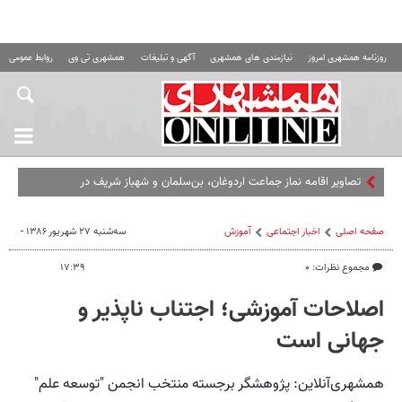
روزنامه همشهری امروز
نیازمندی های همشهری
آگهی و تبلیغات
همشهری تی وی
روابط عمومی ه
تصاویر اقامه نماز جماعت اردوغان، بن‌سلمان و شهباز شریف در
مسجدالحرام
صفحه اصلی
اخبار اجتماعی
آموزش
سه‌شنبه ۲۷ شهریور ۱۳۸۶ -
مجموع نظرات: ۰
۱۷:۳۹
اصلاحات آموزشی؛ اجتناب ناپذیر و
جهانی است
همشهری‌آنلاین: پژوهشگر برجسته منتخب انجمن "توسعه علم"