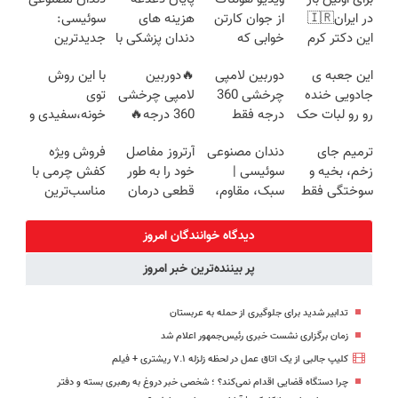
در ایران🇮🇷
از جوان کارتن
هزینه های
سوئیسی:
این دکتر کرم
خوابی که
دندان پزشکی با
جدیدترین
ترمیم کننده 23
میلیاردر شد.
پک سفید
فناوری اروپا،
این جعبه ی
دوربین لامپی
🔥دوربین
با این روش
روزه ساخت!
آموزش رایگان
کننده خانگی
سبک و مقاوم |
جادویی خنده
چرخشی 360
لامپی چرخشی
توی
پرداخت قسطی
رو رو لبات حک
درجه فقط
360 درجه🔥
خونه،سفیدی و
میکنه
امروز حراج شد
پرداخت درب
زیبایی دندوناتو
ترمیم جای
دندان مصنوعی
آرتروز مفاصل
فروش ویژه
خرید40%تخفیف
🔥 پرداخت
منزل + گارانتی
برگردون
زخم، بخیه و
سوئیسی |
خود را به طور
کفش چرمی با
درب منزل
تعویض
(40%off)
سوختگی فقط
سبک، مقاوم،
قطعی درمان
مناسب‌ترین
در 3 هفته!!😍
طبیعی! ویزیت
کنید!
قیمت+پرداخت
رایگان+پرداخت
◗پرسش‌نامه◖
اقساطی
دیدگاه خوانندگان امروز
اقساطی😍
پر بیننده‌ترین خبر امروز
تدابیر شدید برای جلوگیری از حمله به عربستان
زمان برگزاری نشست خبری رئیس‌جمهور اعلام شد
کلیپ جالبی از یک اتاق عمل در لحظه زلزله ۷.۱ ریشتری + فیلم
چرا دستگاه قضایی اقدام نمی‌کند؟ ؛ شخصی خبر دروغ به رهبری بسته و دفتر