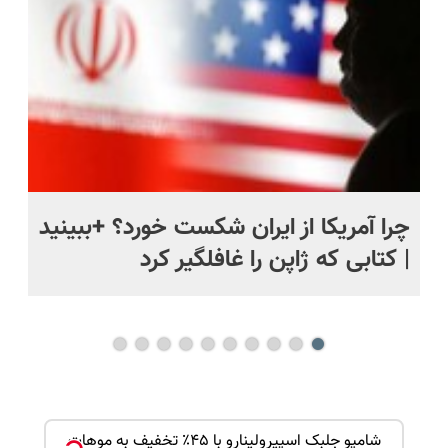
اقساطی😍
ی
چرا آمریکا از ایران شکست خورد؟ +ببینید
اس
| کتابی که ژاپن را غافلگیر کرد
ک جهت
شامپو جلبک اسپیرولینارو با ۴۵٪ تخفیف به موهات