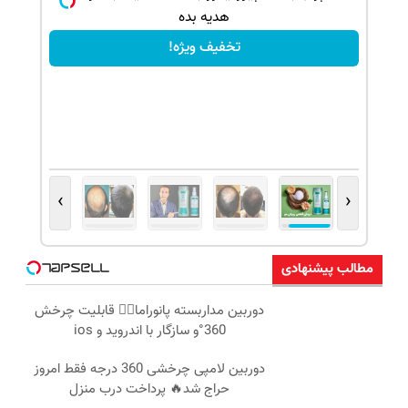
هدیه بده
تخفیف ویژه!
›
‹
مطالب پیشنهادی
دوربین مداربسته پانوراما👈🏻 قابلیت چرخش
360°و سازگار با اندروید و ios
دوربین لامپی چرخشی 360 درجه فقط امروز
حراج شد🔥 پرداخت درب منزل