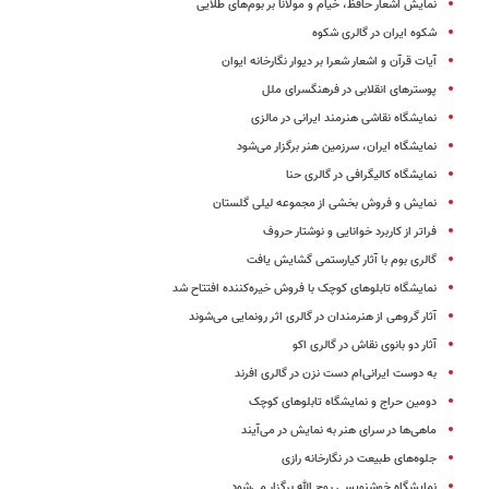
نمایش اشعار حافظ، خیام و مولانا بر بوم‌های طلایی
شکوه ایران در گالری شکوه
آیات قرآن و اشعار شعرا بر دیوار نگارخانه ایوان
پوسترهای انقلابی در فرهنگسرای ملل
نمایشگاه نقاشی هنرمند ایرانی در مالزی
نمایشگاه ایران، سرزمین هنر برگزار می‌شود
نمایشگاه کالیگرافی در گالری حنا
نمایش و فروش بخشی از مجموعه لیلی گلستان
فراتر از کاربرد خوانایی و نوشتار حروف
گالری بوم با آثار کیارستمی گشایش یافت
نمایشگاه تابلوهای کوچک با فروش خیره‌کننده افتتاح شد
آثار گروهی از هنرمندان در گالری اثر رونمایی می‌شوند
آثار دو بانوی نقاش در گالری اکو
به دوست ایرانی‌ام دست نزن در گالری افرند
دومین حراج و نمایشگاه تابلوهای کوچک
ماهی‌ها در سرای هنر به نمایش در می‌آیند
جلوه‌های طبیعت در نگارخانه رازی
نمایشگاه خوشنویسی روح الله برگزار می‌­شود