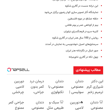
این ترانه منست در گالری شکوه
نمایشگاه آثار تصویر سازی کوثر رضوی برگزار می‌شود
حلقه عشاق در موزه فلسطین
بیم از کوتاهی عمر بر بوم نقاشی
کتیبه سرو در فرهنگسرای نیاوران
روایتی از 100 سال هنر ایران در گالری شکوه
سرمشق‌های اصیل خوشنویسی به نمایش در آمدند
صور خیال در نگارخانه هنر ایران
چهل تکه در گالری خاورمیانه
مطالب پیشنهادی
این دکتر
دندان
دندان
درمان درد
دوربین
شیرازی کرم
مصنوعی
مصنوعی با
کمر بدون
لامپی
ترمیم زخم
سوئیسی |
تکنولوژی
جراحی،
چرخشی
ایرانی را
سبک،
دیجیتال
تزریق ◀
360 درجه
🦷 دندان
🔥دوربین
🦷 سبک و
دندان
جراحی کمر
ساخت!!!
مقاوم،
سوئیسی
پرسش‌نامه
فقط امروز
مصنوعی
لامپی
طبیعی مثل
مصنوعی
ممنوع
طبیعی!
🇨🇭
رو پر کن ▶
حراج شد🔥