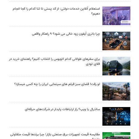
استعلام آنلاین خدمات دولتی: از کد پستی تا ثنا کدام را کجا انجام
دهیم؟
چرا باتری آیفون زود خالی می شود؟ ۹ راهکار واقعی
برای سفرهای طولانی کدام اتوبوس را انتخاب کنیم؟ راهنمای خرید در
فلای تودی
لو رفت! فضای سبز فیلم های سینمایی ایران را چه کسی میسازد؟
سانترال یا ویپ؟ راز ارتباطات پایدار در شرکت‌های حرفه‌ای
مقایسه قیمت تجهیزات برق صنعتی بازار؛ چرا برندها قیمت متفاوتی