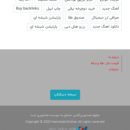
آهنگ جدید
خرید دوچرخه برقی
چاپ لیبل
Buy backlinks
صرافی ارز دیجیتال
صندوق طلا
پارتیشن شیشه ای
دانلود اهنگ جدید
رزرو هتل دبی
پارتیشن شیشه ای
درباره ما
قیمت دلار، طلا و سکه
تبلیغات
نسخه دسکتاپ
حقوق همشهری‌آنلاین متعلق به موسسه همشهری است
Copyright © 2020 HamshahriOnline, All rights reserved
طراحی و تولید: نستوه