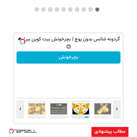
گردونه شانس بدون پوچ | بچرخونش بیت کوین ببر! 🔥
😍
بچرخونش
›
‹
مطالب پیشنهادی