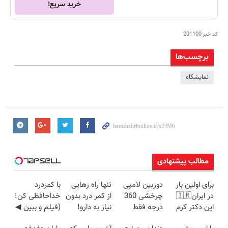
خرید سریع!
کد خبر
201100
برچسب‌ها
نمایشگاه
مطالب پیشنهادی
برای اولین بار
دوربین لامپی
تنها راه رهایی
با کمردرد
در ایران🇮🇷
چرخشی 360
از کمر درد بدون
خداحافظی کن!
این دکتر کرم
درجه فقط
نیاز به دارو!
(فیلم و ببین ◀
ترمیم کننده 23
امروز حراج شد
(◂پرسش‌نامه)
پرسش‌نامه رو