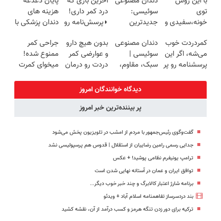
با این روش
دندان مصنوعی
آخرین باری که
پایان دغدغه
روزه ساخت!
🔥 پرداخت
پرکن)
توی
سوئیسی:
درد کمر داری!
هزینه های
درب منزل
خونه،سفیدی و
جدیدترین
◗پرسش‌نامه رو
دندان پزشکی با
زیبایی دندوناتو
فناوری اروپا،
پر کن◖
پک سفید
کمردردت خوب
دندان مصنوعی
بدون هیچ دارو
جراحی کمر
برگردون
سبک و مقاوم |
کننده خانگی
می‌شه، اگر این
سوئیسی |
و عوارضی کمر
ممنوع شده!
(40%off)
پرداخت قسطی
پرسشنامه رو پر
سبک، مقاوم،
دردت رو درمان
میخوای کمرت
کنی!!
طبیعی! ویزیت
کن!
رو در منزل
رایگان+پرداخت
(پرسش‌نامه)
درمان کنی؟
دیدگاه خوانندگان امروز
اقساطی😍
((پرسش‌نامه))
پر بیننده‌ترین خبر امروز
گفت‌وگوی رئیس‌جمهور با مردم از امشب در تلویزیون پخش می‌شود
جدایی رسمی رامین رضاییان از استقلال | قدوس هم پرسپولیسی نشد
ترامپ یونیفرم نظامی پوشید‍! + عکس
توافق ایران و عمان در آستانه نهایی شدن است
برنامه شارژ اعتبار کالابرگ و چند خبر خوب دیگر...
بند دردسرساز تفاهمنامه اسلام آباد + ویدئو
ترکیه برای دور زدن تنگه هرمز و کسب درآمد از آن، نقشه کشید