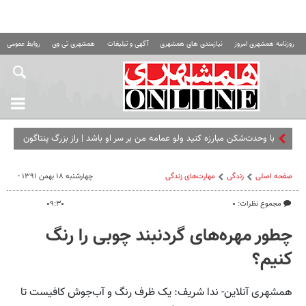
روزنامه همشهری امروز
نیازمندی های همشهری
آگهی و تبلیغات
همشهری تی وی
روابط عمومی ه
با وحدت‌شکن مبارزه کنید ولو عمامه من بر سر او باشد | راز بزرگ پنتاگون
لو رفت
صفحه اصلی
زندگی
مهارت‌های زندگی
چهارشنبه ۱۸ بهمن ۱۳۹۱ -
مجموع نظرات: ۰
۰۹:۳۰
چطور مهره‌های گردنبند چوبی را رنگ
کنیم؟
همشهری آنلاین- ندا شریف: یک ظرف رنگ و آب‌جوش کافیست تا