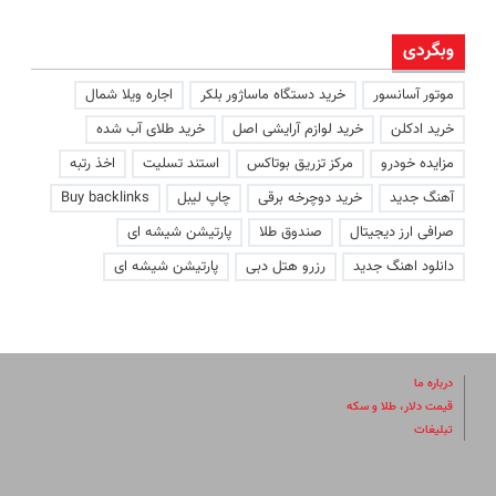
وبگردی
موتور آسانسور
خرید دستگاه ماساژور بلکر
اجاره ویلا شمال
خرید ادکلن
خرید لوازم آرایشی اصل
خرید طلای آب شده
مزایده خودرو
مرکز تزریق بوتاکس
استند تسلیت
اخذ رتبه
آهنگ جدید
خرید دوچرخه برقی
چاپ لیبل
Buy backlinks
صرافی ارز دیجیتال
صندوق طلا
پارتیشن شیشه ای
دانلود اهنگ جدید
رزرو هتل دبی
پارتیشن شیشه ای
درباره ما
قیمت دلار، طلا و سکه
تبلیغات