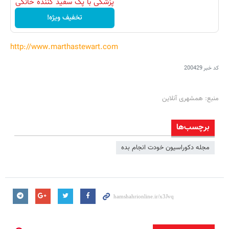
پزشکی با پک سفید کننده خانگی
تخفیف ویژه!
http://www.marthastewart.com
کد خبر
200429
منبع: همشهری آنلاین
برچسب‌ها
مجله دکوراسیون خودت انجام بده