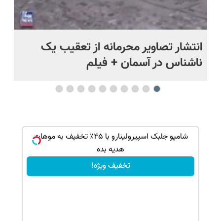
د
انتشار تصاویر محرمانه از تعقیب یک
حم
ناشناس در آسمان + فیلم
آمر
ک جهت
شامپو جلبک اسپیرولینارو با ۴۵٪ تخفیف به موهات
هدیه بده
تخفیف ویژه!