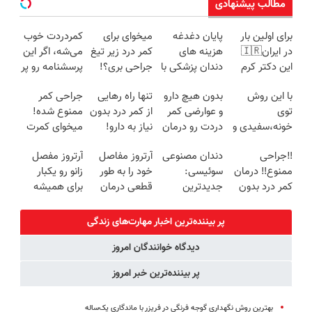
مطالب پیشنهادی
برای اولین بار
پایان دغدغه
میخوای برای
کمردردت خوب
در ایران🇮🇷
هزینه های
کمر درد زیر تیغ
می‌شه، اگر این
این دکتر کرم
دندان پزشکی با
جراحی بری؟!
پرسشنامه رو پر
ترمیم کننده 23
پک سفید
◗پرسش‌نامه رو
کنی!!
با این روش
بدون هیچ دارو
تنها راه رهایی
جراحی کمر
روزه ساخت!
کننده خانگی
پر کن◖
توی
و عوارضی کمر
از کمر درد بدون
ممنوع شده!
خونه،سفیدی و
دردت رو درمان
نیاز به دارو!
میخوای کمرت
زیبایی دندوناتو
کن!
(◂پرسش‌نامه)
رو در منزل
‼️جراحی
دندان مصنوعی
آرتروز مفاصل
آرتروز مفصل
برگردون
(پرسش‌نامه)
درمان کنی؟
ممنوع‼️ درمان
سوئیسی:
خود را به طور
زانو رو یکبار
(40%off)
((پرسش‌نامه))
کمر درد بدون
جدیدترین
قطعی درمان
برای همیشه
جراحی و دوره
فناوری اروپا،
کنید!
درمان کن!
نقاهت
سبک و مقاوم |
◗پرسش‌نامه◖
◗پرسش‌نامه◖
پر بیننده‌ترین اخبار مهارت‌های زندگی
پرداخت قسطی
دیدگاه خوانندگان امروز
پر بیننده‌ترین خبر امروز
بهترین روش نگهداری گوجه فرنگی در فریزر با ماندگاری یک‌ساله