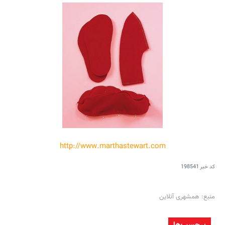
http://www.marthastewart.com
کد خبر
198541
منبع: همشهری آنلاین