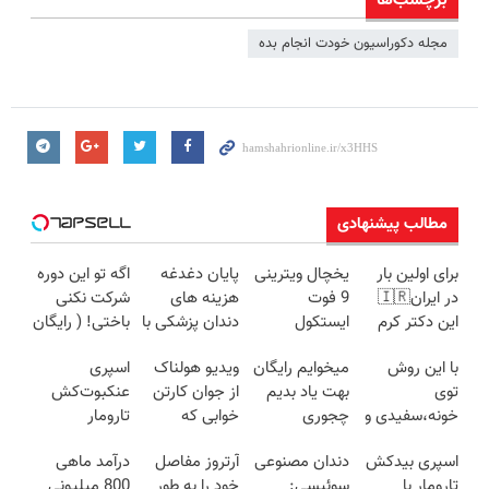
برچسب‌ها
مجله دکوراسیون خودت انجام بده
مطالب پیشنهادی
برای اولین بار
یخچال ویترینی
پایان دغدغه
اگه تو این دوره
در ایران🇮🇷
9 فوت
هزینه های
شرکت نکنی
این دکتر کرم
ایستکول
دندان پزشکی با
باختی! ( رایگان
ترمیم کننده 23
(جدید)
پک سفید
آموزش ببین
با این روش
میخوایم رایگان
ویدیو هولناک
اسپری
روزه ساخت!
کننده خانگی
پولدار شی)
توی
بهت یاد بدیم
از جوان کارتن
عنکبوت‌‌کش
خونه،سفیدی و
چجوری
خوابی که
تارومار
زیبایی دندوناتو
پولدارشی! باور
میلیاردر شد.
ازبین‌برنده انواع
اسپری بیدکش
دندان مصنوعی
آرتروز مفاصل
درآمد ماهی
برگردون
نداری امتحانش
آموزش رایگان
عنکبوت
تارومار با
سوئیسی:
خود را به طور
800 میلیونی
(40%off)
مجانیه