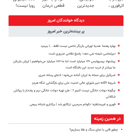
اثرفوری ،
جدیدترین
قطعی درمان
رویا نیست!
محافظ لباس
فناوری اروپا،
کنید!
امتحانش
در مقابل بید
سبک و مقاوم |
◗پرسش‌نامه◖
مجانیه😉
دیدگاه خوانندگان امروز
پرداخت قسطی
پر بیننده‌ترین خبر امروز
بهاره رهنما: هدیه تهرانی بازیگر خاصی نیست فقط ...|‌ ببینید
دیپلماسی نتیجه‌ نمی دهد؛ پاسخ نظامی ضروری است
پیشنهاد پرسپولیس ۱۲۰ میلیارد است اما ما ۱۸۶ میلیارد می‌خواهیم | ارزش بازیکن
ما بیشتر از خرید جدید این باشگاه است
اسرائیل برای حمله به ایران آماده می‌شود؛ ادعای رسانه عبری
شروط ۶گانه دبیر شورای عالی امنیت ملی برای بازگشایی تنگه هرمز
چگونه دونات خانگی درست کنیم ؟ ؛ طرز تهیه دونات خانگی نرم و پف‌دار با روکش
شکلاتی
فوری و غیرمنتظره؛‌ نکونام سرمربی تراکتور شد | برکناری شبانه ربیعی
در همین زمینه
چطور قابی با نمای سنگ و طلا بسازیم؟