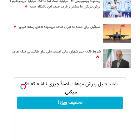
پیشنهاد پرسپولیس ۱۲۰ میلیارد است اما ما ۱۸۶ میلیارد می‌خواهیم |
ارزش بازیکن ما بیشتر از خرید جدید این باشگاه است
اسرائیل برای حمله به ایران آماده می‌شود؛ ادعای رسانه عبری
شروط ۶گانه دبیر شورای عالی امنیت ملی برای بازگشایی تنگه هرمز
بک!
شاید دلیل ریزش موهات اصلاً چیزی نباشه که فکر
میکنی.
تخفیف ویژه!