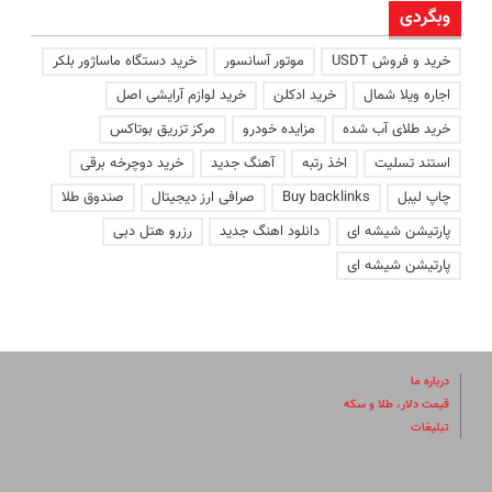
وبگردی
خرید و فروش USDT
موتور آسانسور
خرید دستگاه ماساژور بلکر
اجاره ویلا شمال
خرید ادکلن
خرید لوازم آرایشی اصل
خرید طلای آب شده
مزایده خودرو
مرکز تزریق بوتاکس
استند تسلیت
اخذ رتبه
آهنگ جدید
خرید دوچرخه برقی
چاپ لیبل
Buy backlinks
صرافی ارز دیجیتال
صندوق طلا
پارتیشن شیشه ای
دانلود اهنگ جدید
رزرو هتل دبی
پارتیشن شیشه ای
درباره ما
قیمت دلار، طلا و سکه
تبلیغات