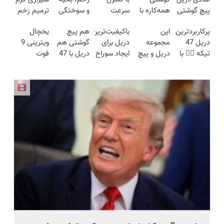
پیچ گوشتی
همه‌کاره با
سرعت
و سوختگی
ترمیم زخم
شارژی
گیربکس
اتوماتیک 🎯
فقط در 3
ایرانی را
پرکاربردترین
این
باکیفیت‌ترین
هم پیچ
یخچال
(تخفیف به
هوشمند ⚙️
(مجموعه
هفته!!😍
ساخت!!!
دریل 47
مجموعه
دریل برای
گوشتی هم
ویترینی 9
مدت
(نصف
47عددی +
تیکه 👈🏻 با
دریل و پیچ
ایجاد سوراخ
دریل با 47
فوت
محدود)
قیمت بازار
تخفیف
کمترین
گوشتی رو با
😱
تیکه
ایستکول
🔥)
ویژه)
قیمت 🔥
گارانتی و
کاربردی! تا
(جدید)
نصف قیمت
تخفیف داره
بخر!😉
بخرش!🔥