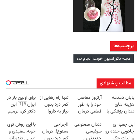
برچسب‌ها
مجله دکوراسیون خودت انجام بده
مطالب پیشنهادی
پایان دغدغه
آرتروز مفاصل
تنها راه رهایی از
برای اولین بار در
هزینه های
خود را به طور
کمر درد بدون
ایران🇮🇷 این
دندان پزشکی با
قطعی درمان
نیاز به دارو!
دکتر کرم ترمیم
پک سفید کننده
کنید!
(◂پرسش‌نامه)
کننده 23 روزه
این جعبه ی
دندان مصنوعی
‼️جراحی
با این روش توی
خانگی
◗پرسش‌نامه◖
ساخت!
جادویی خنده رو
سوئیسی:
ممنوع‼️ درمان
خونه،سفیدی و
رو لبات حک
جدیدترین
کمر درد بدون
زیبایی دندوناتو