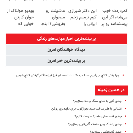
میکنه
فناوری اروپا،
جراحی و دوره
برگردون
کمردردت خوب
این دکتر شیرازی
ماشینت رو
ویدیو هولناک از
خرید40%تخفیف
سبک و مقاوم |
نقاهت
(40%off)
می‌شه، اگر این
کرم ترمیم زخم
میخوای
جوان کارتن
پرداخت قسطی
پرسشنامه رو پر
ایرانی را
بفروشی؟ اینجا
خوابی که
کنی!!
ساخت!!!
یک روزه برات
میلیاردر شد.
میفروشه
آموزش رایگان
پر بیننده‌ترین اخبار مهارت‌های زندگی
دیدگاه خوانندگان امروز
پر بیننده‌ترین خبر امروز
چرا وقتی کلاچ می‌گیرم صدا میده؟ ؛ علت صدای قیژ قیژ هنگام گرفتن کلاچ خودرو
در همین زمینه
چطور قابی با نمای سنگ و طلا بسازیم؟
آشنایی با طرز ساخت سبد دیوارکوب برای نگهداری روغن‌
چطور قفسه‌های متحرک درست کنیم؟
چطور با خاک رس ماسک‌ آفریقایی بسازیم؟
چطور قاب‌عکس بسازیم؟