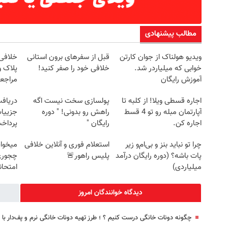
مطالب پیشنهادی
ویدیو هولناک از جوان کارتن
قبل از سفرهای برون استانی
خلافی 
خوابی که میلیاردر شد.
خلافی خود را صفر کنید!
پلاک و
آموزش رایگان
مراجع
اجاره‌ قسطی ویلا! از کلبه تا
پولسازی سخت نیست اگه
آپارتمان مبله رو تو 4 قسط
راهش رو بدونی! " دوره
جزییات
اجاره کن.
رایگان "
پرداخ
چرا تو نباید بنز و بی‌ام‌و زیر
استعلام فوری و آنلاین خلافی
میخوای
پات باشه؟ (دوره رایگان درآمد
پلیس راهور🚨
چجوری 
میلیاردی)
امتحا
دیدگاه خوانندگان امروز
چگونه دونات خانگی درست کنیم ؟ ؛ طرز تهیه دونات خانگی نرم و پف‌دار ب