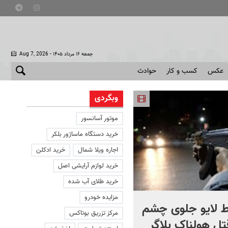
- جمعه ۱۶ مرداد ۱۴۰۵
Aug 7, 2026
عکس
کسب و کار
حوادث
وبگردی
موتور آسانسور
خرید دستگاه ماساژور بلکر
اجاره ویلا شمال
خرید ادکلن
خرید لوازم آرایشی اصل
خرید طلای آب شده
مزایده خودرو
 لایو جلوی چشم
صحنه ای نادر از حیات وح
مرکز تزریق بوتاکس
قتل هولناک بلاگر
ایران در سبلان + فیلم