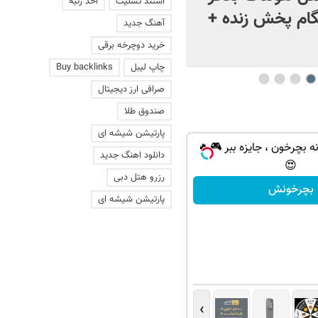
استند تسلیت
اخذ رتبه
ام پخش زنده +
آهنگ جدید
خرید دوچرخه برقی
چاپ لیبل
Buy backlinks
صرافی ارز دیجیتال
صندوق طلا
پارتیشن شیشه ای
ه بچرخون ، جایزه ببر 🎮🔥
دانلود اهنگ جدید
😍
رزرو هتل دبی
بچرخونش
پارتیشن شیشه ای
›