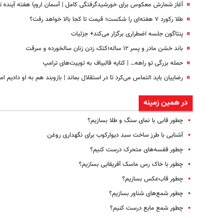
آغاز شمارش معکوس برای خورشیدگرفتگی کامل | آسمان اروپا هفته آینده ت
طلا رکورد ۷ هفته‌ای را شکست؛ قیمت تا کجا بالا خواهد رفت؟
پنتاگون جلسه اضطراری برگزار می‌کند+ جزئیات
باند خشن مادر و پسر ۱۲ ساله؛‌کتک زدن زنان‌ سالخورده و سرقت
حمله بزرگی تو راهه… | کنایه قالیباف به توییت‌های ترامپ
رضاییان باید التماس می‌کرد تا در استقلال بماند | بازوبند هم به او دادیم 
در همین زمینه
چطور قابی با نمای سنگ و طلا بسازیم؟
آشنایی با طرز ساخت سبد دیوارکوب برای نگهداری روغن‌
چطور قفسه‌های متحرک درست کنیم؟
چطور با خاک رس ماسک‌ آفریقایی بسازیم؟
چطور قاب‌عکس بسازیم؟
چطور شمع‌های شناور بسازیم؟
چطور شمع مایع درست کنیم؟