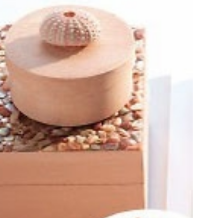
1000 دلار جایزه ببر 💲🤑💲 گردونه رو
از PS5 تا آیفون17 و بی
بچرخون
گردونه شانس بدون پوچ 
بچرخونش
بچرخونش