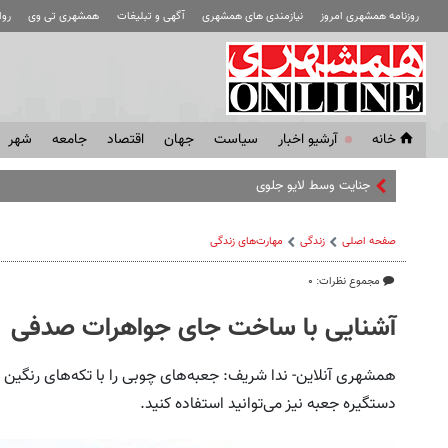
روزنامه همشهری امروز
نیازمندی های همشهری
آگهی و تبلیغات
همشهری تی وی
رو
خانه
آرشیو اخبار
سياست
جهان
اقتصاد
جامعه
شهر
جنایت وسط لایو جلوی چشم فالوئرها | قتل هولنا
صفحه اصلی
زندگی
مهارت‌های زندگی
مجموع نظرات: ۰
آشنایی با ساخت جای جواهرات صدفی
همشهری آنلاین- ندا شریف: جعبه‌های چوبی را با تکه‌های رنگین ک
دستگیره جعبه نیز می‌توانید استفاده کنید.