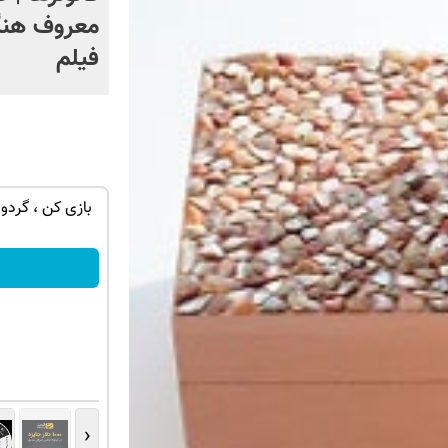
معروف هنگ
فیلم
ت کوین برنده شو 🔥
گوشی موبایل نوکیا رجیستر شده🔥 (پرداخت
بازی کن ، گردون
💥
درب منزل + تخفیف ویژه)
سفارش بده!
‹