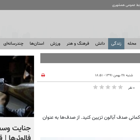
ابط عمومی همشهری
محله
زندگی
دانش
فرهنگ و هنر
ورزش
استان‌ها
چندرسانه‌ای
شنبه ۲۸ بهمن ۱۳۹۱ - ۱۸:۵۱
۰ نفر
مانی صدف آبالون تزیین کنید. از صدف‌ها به عنوان
اگر یک‌بار دیگر ایران به ما
جنایت وسط
حمله کند فلج می شویم
فالوئرها | 