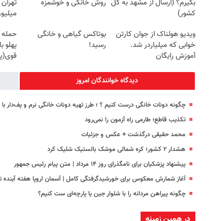
بگیرم؟ (ارسال از مشهد به کل
روش خانگی و خوشمزه
کشور)
میلیون
ویدیو هولناک از جوان کارتن
بوتاکس گیاهی و خانگی
حمله 
خوابی که میلیاردر شد.
رسید!
پهلو ب
آموزش رایگان
قوی(پ
سبز45%تخفیف)
دیدگاه خوانندگان امروز
چگونه دونات خانگی درست کنیم ؟ ؛ طرز تهیه دونات خانگی نرم و پف‌دار ب
تکذیب قاطع؛‌ طارمی راه آزمون را نمی‌رود
محمد حقیقی درگذشت + عکس و جزئیات
هشدار ۲ کشور؛ کره شمالی موشک بالستیک شلیک کرد
پیشنهاد پزشکیان برای نامگذرای روز ۱۴ مرداد | متن پیام رئیس جمهور
آغاز شمارش معکوس برای خورشیدگرفتگی کامل | آسمان اروپا هفته آینده ت
چگونه پیراهن مردانه را با شلوار جین یا پارچه‌ای ست کنیم؟
در همین زمینه