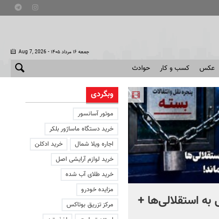
- جمعه ۱۶ مرداد ۱۴۰۵
Aug 7, 2026
عکس
کسب و کار
حوادث
وبگردی
موتور آسانسور
خرید دستگاه ماساژور بلکر
اجاره ویلا شمال
خرید ادکلن
خرید لوازم آرایشی اصل
خرید طلای آب شده
مزایده خودرو
به استقلالی‌ها +
چند هزار جوان هنوز در صف
مرکز تزریق بوتاکس
وام ازدواج هستند؟