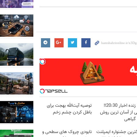
پخش زنده اخبار 20:30‼️
توصیه آیت‌الله بهجت برای
ی از آسان ترین روش
باطل کردن چشم زخم
 گیاهی
گترین جشنواره ایمپلنت
نابودی چروک های سطحی و