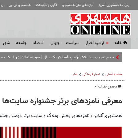
روزنامه همشهری امروز
نیازمندی های همشهری
آگهی و تبلیغات
همشهری تی وی
رو
خانه
آرشیو اخبار
سياست
جهان
اقتصاد
جامعه
شهر
صفحه اصلی
اخبار فرهنگی
هنر
مجموع نظرات: ۰
معرفی نامزدهای برتر جشنواره سایت‌ها 
همشهری‌آنلاین: نامزدهای بخش وبلاگ و سایت‌ برتر دومین جشنو