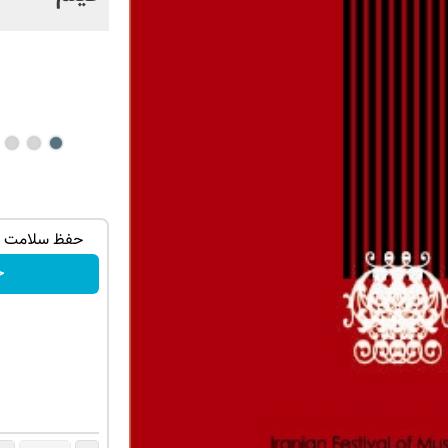
فیلم
فیف ویژه
هم از طعمش لذت ببر هم کبدتو پاکسازی
حفظ سلامت کب
کن(با تخفیف ویژه)
خ
خرید محصول