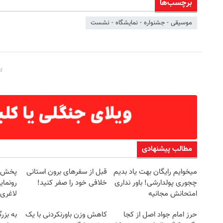
برچسب‌ها
موسیقی - جشنواره - نمایشگاه - نشست
مطالب پیشنهادی
میخوایم رایگان بهت یاد بدیم
قبل از سفرهای برون استانی
چجوری پولدارشی! باور نداری
خلافی خود را صفر کنید!
رونمای
امتحانش مجانیه
لاغری
حرز امام جواد اصل از کجا
کاهش وزن باورنکردنی با یک
به بزر