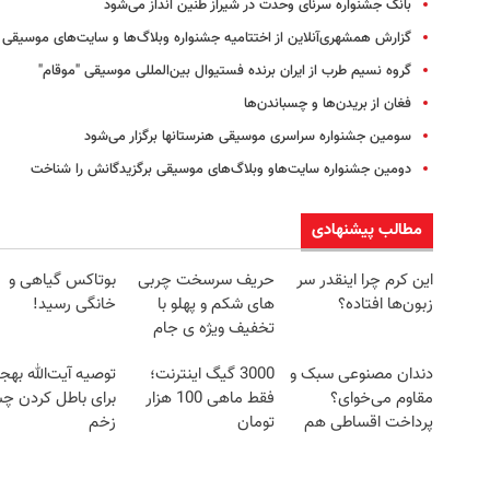
بانگ جشنواره سرنای وحدت در شیراز طنین انداز می‌شود
گزارش همشهری‌آنلاین از اختتامیه جشنواره وبلاگ‌ها و سایت‌های موسیقی
گروه نسیم طرب از ایران برنده فستیوال بین‌المللی موسیقی "موقام"
فغان از بریدن‌ها و چسباندن‌ها
سومین جشنواره سراسری موسیقی هنرستانها برگزار می‌شود
دومین جشنواره سایت‌هاو وبلاگ‌های موسیقی برگزیدگانش را شناخت
مطالب پیشنهادی
این کرم چرا اینقدر سر
حریف سرسخت چربی
بوتاکس گیاهی و
زبون‌ها افتاده؟
های شکم و پهلو با
خانگی رسید!
تخفیف ویژه ی جام
جهانی
دندان مصنوعی سبک و
3000 گیگ اینترنت؛
توصیه آیت‌الله به
مقاوم می‌خوای؟
فقط ماهی 100 هزار
برای باطل کردن چ
پرداخت اقساطی هم
تومان
زخم
داریم!😍 | 📍تهران