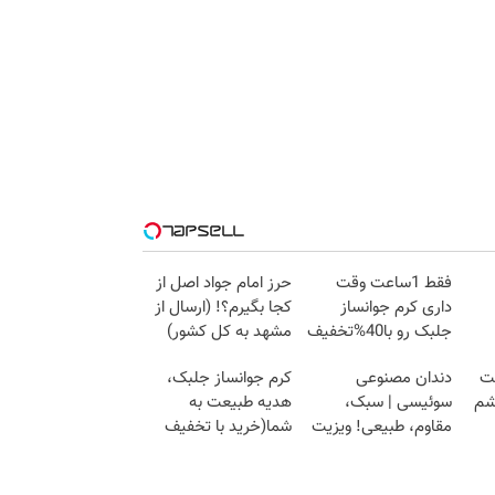
فقط 1ساعت وقت
حرز امام جواد اصل از
داری کرم جوانساز
کجا بگیرم؟! (ارسال از
جلبک رو با40%تخفیف
مشهد به کل کشور)
بخری!
جت
دندان مصنوعی
کرم جوانساز جلبک،
شم
سوئیسی | سبک،
هدیه طبیعت به
مقاوم، طبیعی! ویزیت
شما(خرید با تخفیف
رایگان+پرداخت
ویژه)
اقساطی😍