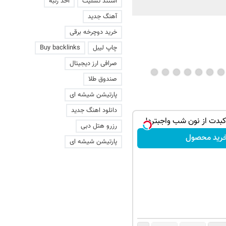
استند تسلیت
اخذ رتبه
آهنگ جدید
خرید دوچرخه برقی
چاپ لیبل
Buy backlinks
صرافی ارز دیجیتال
صندوق طلا
پارتیشن شیشه ای
دانلود اهنگ جدید
دت از نون شب واجبتره!
رزرو هتل دبی
رید محصول
پارتیشن شیشه ای