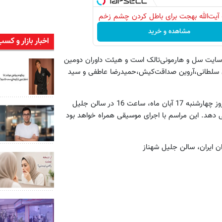
آیت‌الله بهجت برای باطل کردن چشم زخم
مشاهده و خرید
اخبار بازار و کسب
یر سایت سل و هارمونی‌تالک است و هیئت داوران دومین
مان سلطانی،آروین صداقت‌کیش،حمیدرضا عاطفی و سید
دومین جشنواره وبلاگ ها و سایت های موسیقی ایران، در مراسمی روز چهارشنبه 17 آبان ماه، ساعت 16 در سالن جلیل
می دهد. این مراسم با اجرای موسیقی همراه خواهد بود
ن ایران، سالن جلیل شهناز