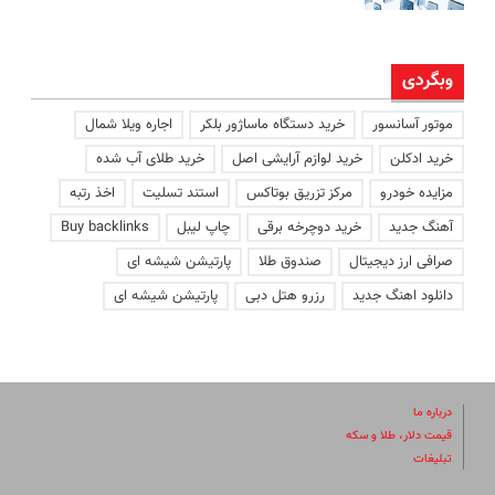
وبگردی
موتور آسانسور
خرید دستگاه ماساژور بلکر
اجاره ویلا شمال
خرید ادکلن
خرید لوازم آرایشی اصل
خرید طلای آب شده
مزایده خودرو
مرکز تزریق بوتاکس
استند تسلیت
اخذ رتبه
آهنگ جدید
خرید دوچرخه برقی
چاپ لیبل
Buy backlinks
صرافی ارز دیجیتال
صندوق طلا
پارتیشن شیشه ای
دانلود اهنگ جدید
رزرو هتل دبی
پارتیشن شیشه ای
درباره ما
قیمت دلار، طلا و سکه
تبلیغات