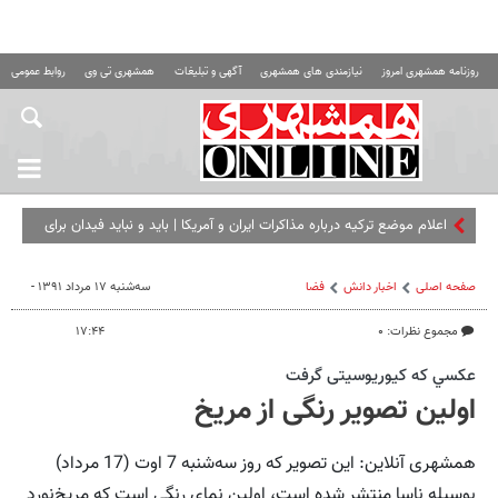
روزنامه همشهری امروز
نیازمندی های همشهری
آگهی و تبلیغات
همشهری تی وی
روابط عمومی ه
اعلام موضع ترکیه درباره مذاکرات ایران و آمریکا | باید و نباید فیدان برای
اسرائیل | الشیبانی: خواستار بازگ
صفحه اصلی
اخبار دانش
فضا
سه‌شنبه ۱۷ مرداد ۱۳۹۱ -
مجموع نظرات: ۰
۱۷:۴۴
عكسي كه کیوریوسیتی گرفت
اولین تصویر رنگی از مریخ
همشهری آنلاین: این تصویر که روز سه‌شنبه 7 اوت (17 مرداد)
بوسیله ناسا منتشر شده است، اولین نمای رنگی است که مریخ‌نورد