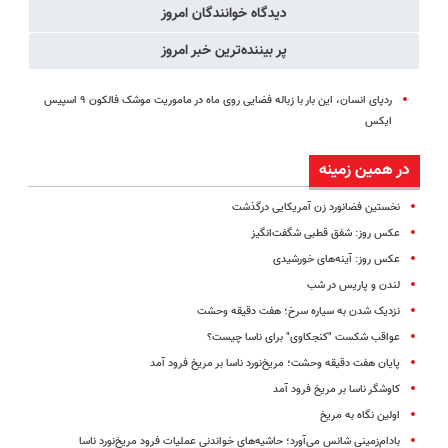
دیدگاه خوانندگان امروز
رو پر کن)
پر بیننده‌ترین خبر امروز
ردپای انسان، این بار با زباله فضایی روی ماه در ماموریت موشک فالکون ۹ اسپیس
ایکس
در همین زمینه
نخستین فضانورد زن آمریکایی درگذشت
عکس روز: شفق قطبی شگفت‌انگیز
عکس روز: آینه‌های خورشیدی
لندن و پاریس در شب
نزدیک شدن به سیاره سرخ؛ هفت دقیقه وحشت
عواقب شکست "کنجکاوی" برای ناسا چیست؟
پایان هفت دقیقه وحشت؛ مریخ‌نورد ناسا بر مریخ فرود آمد
کاوشگر ناسا بر مریخ فرود آمد
اولین نگاه به مریخ
بادام‌زمینی شانس می‌آورد؛ حاشیه‌های خواندنی عملیات فرود مریخ‌نورد ناسا