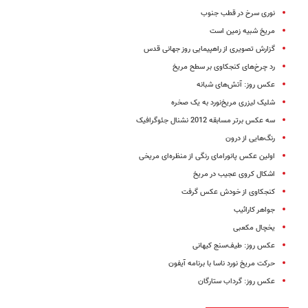
نوری سرخ در قطب جنوب
مریخ شبیه زمین است
گزارش تصویری از راهپیمایی روز جهانی قدس
رد چرخ‌های کنجکاوی بر سطح مریخ
عکس روز: آتش‌های شبانه
شلیک لیزری مریخ‌نورد به یک صخره
سه عکس برتر مسابقه 2012 نشنال‌ جئوگرافیک
رنگ‌هایی از درون
اولین عکس پانورامای رنگی از منظره‌ای مریخی
اشکال کروی عجیب در مریخ
کنجکاوی از خودش عکس گرفت
جواهر کارائیب
یخچال مکعبی
عکس روز: طیف‌سنج کیهانی
حرکت مریخ نورد ناسا با برنامه آیفون
عکس روز: گرداب ستارگان