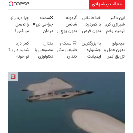
مطالب پیشنهادی
این دکتر
خداحافظی
گردونه
❌سمت
چرا درد زانو
شیرازی کرم
با کمردرد،
شانس
جراحی نرو❌
را تحمل
ترمیم زخم
بدون قرص
بدون پوچ از
درمان
می‌کنی؟
ایرانی را
و آمپول
PS5 تا
کمردرد
خیلی ساده
میخوای
به بزرگترین
🦷 سبک و
دندان
کمر درد
ساخت!!!
آیفون17 و
بدون قرص
درمنزل
بدون عمل و
جشنواره
طبیعی مثل
مصنوعی با
شدید داری؟
بیت کوین
و دارو
درمانش کن
تزریق کمر
ایمپلنت
دندان
تکنولوژی
تو خونه
🔥
دردت خوب
تهران سر
خودت!
دیجیتال
درمانش کن
شه؟
بزنید ! |
نصب آسان
سوئیسی
(◂پرسش‌نامه
◂پرسش‌نامه
فقط ۲۵
و پرداخت
🇨🇭
رو پرکن)
رو پرکن
میلیون !
اقساطی 💳
📍 تهران