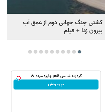
ماه +
کشتی‌ جنگ جهانی دوم از عمق آب
اف
بیرون زد! + فیلم
ما
گردونه شانس ps5 جایزه میده 🔥
بچرخونش