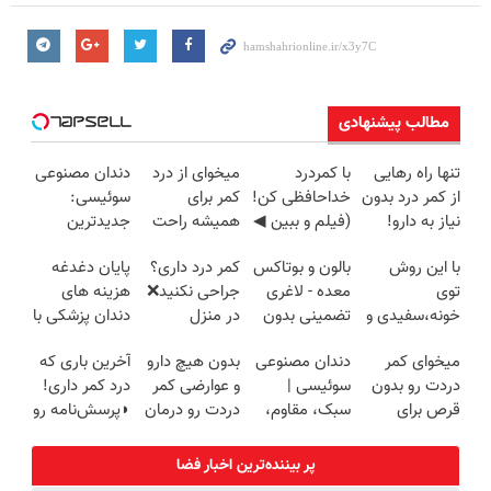
مطالب پیشنهادی
تنها راه رهایی
با کمردرد
میخوای از درد
دندان مصنوعی
از کمر درد بدون
خداحافظی کن!
کمر برای
سوئیسی:
نیاز به دارو!
(فیلم و ببین ◀
همیشه راحت
جدیدترین
(◂پرسش‌نامه)
پرسش‌نامه رو
شی؟ 👈
فناوری اروپا،
با این روش
بالون و بوتاکس
کمر درد داری؟
پایان دغدغه
پرکن)
پرسش‌نامه رو
سبک و مقاوم |
توی
معده - لاغری
جراحی نکنید❌
هزینه های
پر کن
پرداخت قسطی
خونه،سفیدی و
تضمینی بدون
در منزل
دندان پزشکی با
زیبایی دندوناتو
جراحی
درمانش کن
پک سفید
میخوای کمر
دندان مصنوعی
بدون هیچ دارو
آخرین باری که
برگردون
(◂پرسش‌نامه)
کننده خانگی
دردت رو بدون
سوئیسی |
و عوارضی کمر
درد کمر داری!
(40%off)
قرص برای
سبک، مقاوم،
دردت رو درمان
◗پرسش‌نامه رو
همیشه خوب
طبیعی! ویزیت
کن!
پر کن◖
کنی؟
رایگان+پرداخت
(پرسش‌نامه)
پر بیننده‌ترین اخبار فضا
(◂پرسش‌نامه
اقساطی😍