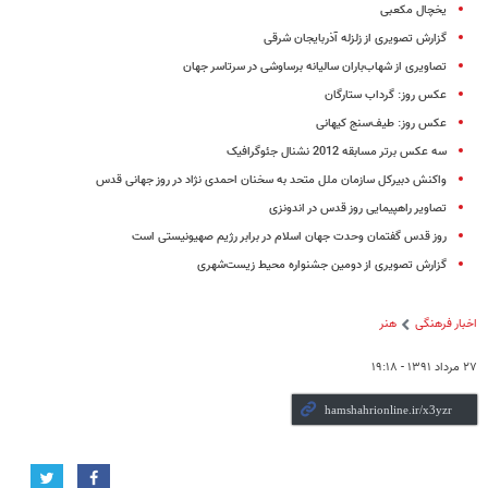
یخچال مکعبی
گزارش تصویری از زلزله آذربایجان شرقی
تصاویری از شهاب‌باران سالیانه برساوشی در سرتاسر جهان
عکس روز: گرداب ستارگان
عکس روز: طیف‌سنج کیهانی
سه عکس برتر مسابقه 2012 نشنال‌ جئوگرافیک
واکنش دبیرکل سازمان ملل متحد به سخنان احمدی نژاد در روز جهانی قدس
تصاویر راهپیمایی روز قدس در اندونزی
روز قدس گفتمان وحدت جهان اسلام در برابر رژیم صهیونیستی است
گزارش تصویری از دومین جشنواره محیط زیست‌شهری
اخبار فرهنگی
هنر
۲۷ مرداد ۱۳۹۱ - ۱۹:۱۸