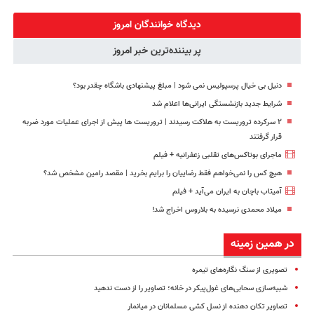
پک سفید کننده
سرمایه‌گذاری
کنید!
دیجیتاله
خانگی
دیجیتال
◗پرسش‌نامه◖
دیدگاه خوانندگان امروز
پر بیننده‌ترین خبر امروز
دنیل بی خیال پرسپولیس نمی شود | مبلغ پیشنهادی باشگاه چقدر بود؟
شرایط جدید بازنشستگی ایرانی‌ها اعلام شد
۲ سرکرده تروریست به هلاکت رسیدند | تروریست ها پیش از اجرای عملیات مورد ضربه
قرار گرفتند
ماجرای بوتاکس‌های تقلبی زعفرانیه + فیلم
هیچ کس را نمی‌خواهم فقط رضاییان را برایم بخرید | مقصد رامین مشخص شد؟
آمیتاب باچان به ایران می‌آید + فیلم
میلاد محمدی نرسیده به بلاروس اخراج شد!
در همین زمینه
تصویری از سنگ نگاره‌های تیمره
شبیه‌سازی سحابی‌های غول‌پیکر در خانه؛ تصاویر را از دست ندهید
تصاویر تکان دهنده از نسل کشی مسلمانان در میانمار