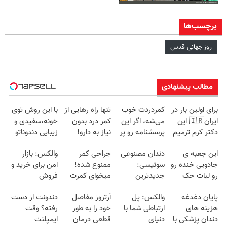
برچسب‌ها
روز جهانی قدس
مطالب پیشنهادی
برای اولین بار در
کمردردت خوب
تنها راه رهایی از
با این روش توی
ایران🇮🇷 این
می‌شه، اگر این
کمر درد بدون
خونه،سفیدی و
دکتر کرم ترمیم
پرسشنامه رو پر
نیاز به دارو!
زیبایی دندوناتو
کننده 23 روزه
کنی!!
(◂پرسش‌نامه)
برگردون
این جعبه ی
دندان مصنوعی
جراحی کمر
والکس: بازار
ساخت!
(40%off)
جادویی خنده رو
سوئیسی:
ممنوع شده!
امن برای خرید و
رو لبات حک
جدیدترین
میخوای کمرت
فروش
میکنه
فناوری اروپا،
رو در منزل
دارایی‌های
پایان دغدغه
والکس: پل
آرتروز مفاصل
دندونت از دست
خرید40%تخفیف
سبک و مقاوم |
درمان کنی؟
دیجیتال
هزینه های
ارتباطی شما با
خود را به طور
رفته؟ وقت
پرداخت قسطی
((پرسش‌نامه))
دندان پزشکی با
دنیای
قطعی درمان
ایمپلنت