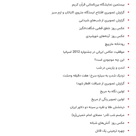
بیستمین نمایشگاه بین‌المللی قرآن کریم
گزارش تصویری افتتاح ایستگاه متروی اکباتان و ارم سبز
گزارش تصویری از شب‌های شیدایی
عکس روز: شفق قطبی شگفت‌انگیز
عکس روز: آینه‌های خورشیدی
رودخانه مارپیچ
موفقیت عکاس ایرانی در جشنواره 2012 اسپانیا
این چه موجودی است؟
لندن و پاریس در شب
نزدیک شدن به سیاره سرخ؛ هفت دقیقه وحشت
گزارش تصویری از ضیافت افطار شهدا
اولین نگاه به مریخ
اولین تصویر رنگی از مریخ
درخشش طلا و نقره بر سینه دو دلاور ایران
مراسم شب قدر؛ مصلای امام خمینی(ره)
عکس روز: آتش‌های شبانه
چهره ذره‌بینی یک قاتل