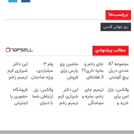
برچسب‌ها
روز جهانی قدس
مطالب پیشنهادی
مجموعه 47
جای زخم و
ماشین پژو
وام ۳
این دکتر
عددی دریل
بخیه داری؟؟
پارس برای
میلیاردی،
شیرازی کرم
پیچ گوشتی
3 هفته‌ای
فروش
ویژه صاحبان
ترمیم زخم
شارژی
محوش کن!
داری؟ اینجا
فروشگاه‌های
ایرانی را
والکس: بازار
ترمیم جای
این دکتر
والکس: پل
فروشگاه
(تخفیف به
سریع
آنلاین و
ساخت!!!
امن برای
زخم، بخیه و
شیرازی کرم
ارتباطی شما
حضوری یا
مدت
بفروشش
حضوری
خرید و
سوختگی
ترمیم زخم
با دنیای
اینترنتی
محدود)
فروش
فقط در 3
ایرانی را
سرمایه‌گذاری
داری؟ راحت
دارایی‌های
هفته!!😍
ساخت!!!
دیجیتال
محصول و
دیجیتال
خدماتت رو
بفروش