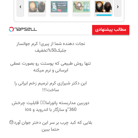
›
‹
مطالب پیشنهادی
نجات دهنده شما از پیری! کرم جوانساز
جلبک50%تخفیف
تنها روش طبیعی که پوستت رو بصورت عمقی
ابرسانی و نرم میکنه
این دکتر شیرازی کرم ترمیم زخم ایرانی را
ساخت!!!
دوربین مداربسته پانوراما👈🏻 قابلیت چرخش
360°و سازگار با اندروید و ios
بلایی که کبد چرب بر سر این دختر جوان آورد😓
حتما ببین