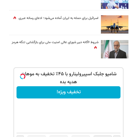
اسرائیل برای حمله به ایران آماده می‌شود؛ ادعای رسانه عبری
شروط ۶گانه دبیر شورای عالی امنیت ملی برای بازگشایی تنگه هرمز
بک!
شامپو جلبک اسپیرولینارو با ۴۵٪ تخفیف به موهات
هدیه بده
تخفیف ویژه!