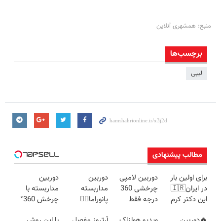
منبع: همشهری آنلاین
برچسب‌ها
لیبی
مطالب پیشنهادی
برای اولین بار
دوربین لامپی
دوربین
دوربین
در ایران🇮🇷
چرخشی 360
مداربسته
مداربسته با
این دکتر کرم
درجه فقط
پانوراما👈🏻
چرخش 360°
ترمیم کننده 23
امروز حراج شد
قابلیت چرخش
+ تخفیف
🔥دوربین
ویدیو هولناک
آرتروز مفصل
با این روش