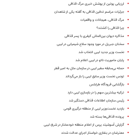
ارزیابی پوتین از پوشش خبری مرگ قذافی
جزئیات مراسم تدفین قذافی به گفته یکی از شاهدان
مرگ قذافی، هیجانات و واقعیات
چرا قذافی را کشتند؟
مذاکره دیوان بین‌المللی کیفری با پسر قذافی
سخنان جبریل در مورد وجود سلاح شیمیایی در لیبی
نخست وزیر جدید لیبی انتخاب شد
پایان ماموریت ناتو در لیبی اعلام شد
حمله بی‌سابقه سفیر لیبی در سازمان ملل به امیر قطر
تونس نخست وزیر سابق لیبی را باز می‌گرداند
بازگشایی فرودگاه طرابلس
ترکیه بیشترین سهم را در بازسازی لیبی دارد
رئیس سازمان اطلاعات قذافی دستگیر شد
بازدید نخست‌وزیر لیبی از منطقه درگیری قومی
پرونده قذافی‌ها بسته شد
گزارش آسوشیتد پرس از اعلام منطقه خودمختار در شرق لیبی
معترضان در بنغازی خواستار اجرای عدالت شدند