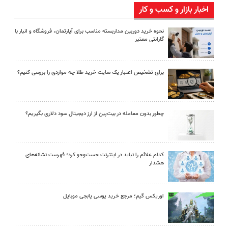
اخبار بازار و کسب و کار
نحوه خرید دوربین مداربسته مناسب برای آپارتمان، فروشگاه و انبار با
گارانتی معتبر
برای تشخیص اعتبار یک سایت خرید طلا چه مواردی را بررسی کنیم؟
چطور بدون معامله در بیت‌پین از ارز دیجیتال سود دلاری بگیریم؟
کدام علائم را نباید در اینترنت جست‌وجو کرد؛ فهرست نشانه‌های
هشدار
اوریکس گیم؛ مرجع خرید یوسی پابجی موبایل