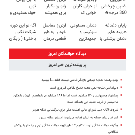
روزه ساخت!
🔥 پرداخت
360°و سازگار با
(ضمانت
لامپی چرخشی
از جوان کارتن
زانو رو یکبار
توی
درب منزل
اندروید و ios
تعویض +
360 درجه🔥
خوابی که
برای همیشه
خونه،سفیدی و
پرداخت درب
پرداخت درب
میلیاردر شد.
درمان کن!
زیبایی دندوناتو
منزل)
پایان دغدغه
دندان مصنوعی
آرتروز مفاصل
اگه تو این دوره
منزل + گارانتی
آموزش رایگان
◗پرسش‌نامه◖
برگردون
هزینه های
سوئیسی:
خود را به طور
شرکت نکنی
تعویض
(40%off)
دندان پزشکی با
جدیدترین
قطعی درمان
باختی! ( رایگان
پک سفید
فناوری اروپا،
کنید!
آموزش ببین
کننده خانگی
سبک و مقاوم |
◗پرسش‌نامه◖
پولدار شی)
دیدگاه خوانندگان امروز
پرداخت قسطی
پر بیننده‌ترین خبر امروز
بهاره رهنما: هدیه تهرانی بازیگر خاصی نیست فقط ...|‌ ببینید
دیپلماسی نتیجه‌ نمی دهد؛ پاسخ نظامی ضروری است
پیشنهاد پرسپولیس ۱۲۰ میلیارد است اما ما ۱۸۶ میلیارد می‌خواهیم | ارزش بازیکن
ما بیشتر از خرید جدید این باشگاه است
شروط ۶گانه دبیر شورای عالی امنیت ملی برای بازگشایی تنگه هرمز
اسرائیل برای حمله به ایران آماده می‌شود؛ ادعای رسانه عبری
چگونه دونات خانگی درست کنیم ؟ ؛ طرز تهیه دونات خانگی نرم و پف‌دار با روکش
شکلاتی