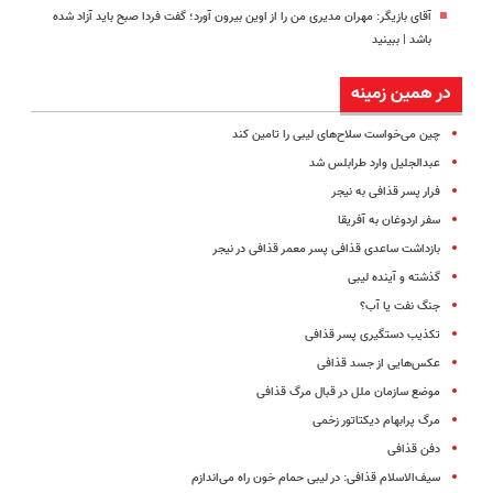
آقای بازیگر: مهران مدیری من را از اوین بیرون آورد؛ گفت فردا صبح باید آزاد شده
باشد | ببینید
در همین زمینه
چین می‌خواست سلاح‌های لیبی را تامین کند
عبدالجلیل وارد طرابلس شد
فرار پسر قذافی به نیجر
سفر اردوغان به آفریقا
بازداشت ساعدی قذافی پسر معمر قذافی در نیجر
گذشته و آینده لیبی
جنگ نفت یا آب؟
تکذیب دستگیری پسر قذافی
عکس‌هایی از جسد قذافی
موضع سازمان ملل در قبال مرگ قذافی
مرگ پرابهام دیکتاتور زخمی
دفن قذافی
سیف‌الاسلام قذافی: در لیبی حمام خون راه می‌اندازم