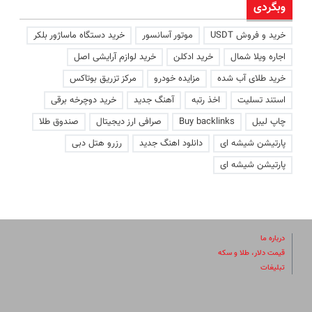
وبگردی
خرید و فروش USDT
موتور آسانسور
خرید دستگاه ماساژور بلکر
اجاره ویلا شمال
خرید ادکلن
خرید لوازم آرایشی اصل
خرید طلای آب شده
مزایده خودرو
مرکز تزریق بوتاکس
استند تسلیت
اخذ رتبه
آهنگ جدید
خرید دوچرخه برقی
چاپ لیبل
Buy backlinks
صرافی ارز دیجیتال
صندوق طلا
پارتیشن شیشه ای
دانلود اهنگ جدید
رزرو هتل دبی
پارتیشن شیشه ای
درباره ما
قیمت دلار، طلا و سکه
تبلیغات