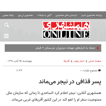
روزنامه همشهری امروز
نیازمندی های همشهری
آگهی و تبلیغات
همشهری تی وی
روابط عمومی ه
حمله به انبارهای مهمات مزدوران عربستان + فیلم
صفحه اصلی
اخبار جهان
آفریقا
چهارشنبه ۲۵ آبان ۱۳۹۰ -
مجموع نظرات: ۰
۱۱:۳۹
پسر قذافی در نیجر می‌ماند
همشهری آنلاین: نیجر اعلام کرد الساعدی تا زمانی که سازمان ملل
ممنوعیت سفر او را لغو کند در این کشور آفریقای غربی می‌ماند.