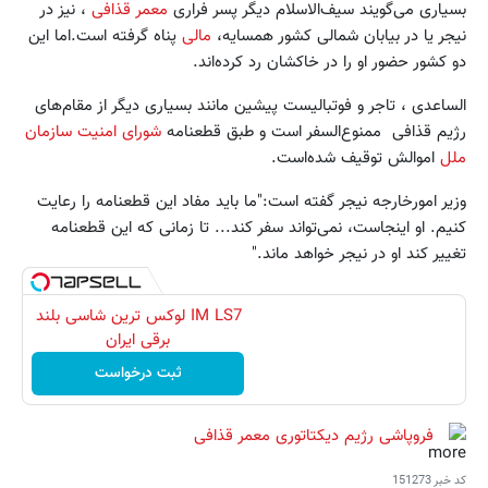
بسیاری می‌گویند سیف‌الاسلام دیگر پسر فراری
معمر قذافی
، نیز در
نیجر یا در بیابان شمالی کشور همسایه،
مالی
پناه گرفته است.اما این
دو کشور حضور او را در خاکشان رد کرده‌اند.
الساعدی ، تاجر و فوتبالیست پیشین مانند بسیاری دیگر از مقام‌های
رژیم قذافی ممنوع‌السفر است و طبق قطعنامه
شورای امنیت
سازمان
ملل
اموالش توقیف شده‌است.
وزیر امورخارجه نیجر گفته است:"ما باید مفاد این قطعنامه را رعایت
کنیم. او اینجاست، نمی‌تواند سفر کند... تا زمانی که این قطعنامه
تغییر کند او در نیجر خواهد ماند."
IM LS7 لوکس ترین شاسی بلند
برقی ایران
ثبت درخواست
فروپاشی رژیم دیکتاتوری معمر قذافی
کد خبر
151273