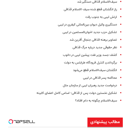
سیف‌الاسلام قذافی دستگیر شد
راز انگشتان قطع شده سیف الاسلام قذافی
ارتش لیبی به جنوب رفت
دستگیری وکیل دیوان بین‌المللی کیفری در لیبی
تشکیل حزب جدید اخوان‌المسلمین در لیبی
تصاویر برهنه قذافی جنجال آفرین شد
نظر حقوقی جدید درباره مرگ قذافی
کشف جسد وزیر نفت پیشین لیبی در دانوب
برگرداندن کنترل فرودگاه طرابلس به دولت
انگشتان سیف‌الاسلام قطع می‌شود
محاکمه پسر قذافی در لیبی
درخواست جدید رهبران لیبی از سازمان ملل
تشکیل نخستین دولت پس از قذافی؛ اسامی کامل اعضای کابینه
سیف‌الاسلام چگونه به دام افتاد؟
مطالب پیشنهادی