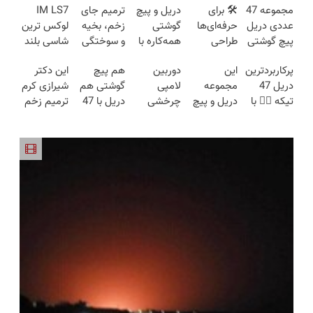
مجموعه 47
🛠️ برای
دریل و پیچ
ترمیم جای
IM LS7
عددی دریل
حرفه‌ای‌ها
گوشتی
زخم، بخیه
لوکس ترین
پیچ گوشتی
طراحی
همه‌کاره با
و سوختگی
شاسی بلند
شارژی
شده، برای
گیربکس
فقط در 3
برقی ایران
پرکاربردترین
این
دوربین
هم پیچ
این دکتر
(تخفیف به
همه قابل
هوشمند ⚙️
هفته!!😍
دریل 47
مجموعه
لامپی
گوشتی هم
شیرازی کرم
مدت
استفاده‌ست!
(نصف
تیکه 👈🏻 با
دریل و پیچ
چرخشی
دریل با 47
ترمیم زخم
محدود)
قیمت بازار
کمترین
گوشتی رو با
360 درجه
تیکه
ایرانی را
🔥)
قیمت 🔥
گارانتی و
فقط امروز
کاربردی! تا
ساخت!!!
نصف قیمت
حراج شد🔥
تخفیف داره
بخر!😉
پرداخت
بخرش!🔥
درب منزل