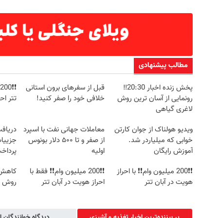
مطالب پیشنهادی
پخش زنده اخبار 20:30‼️
قبل از سفرهای برون استانی
رونمایی از آسان ترین روش
خلافی خود را صفر کنید!
تتر اح
لاغری گیاهی
ویدیو هولناک از جوان کارتن
معاملات جهانی نفت با اسپرد
خوابی که میلیاردر شد.
از صفر و تا ۵۰۰ دلار بونوس
جزییات
آموزش رایگان
اولیه
پرداخ
❗❗200 میلیون وام❗❗ با احراز
❗❗200 میلیون وام❗❗ فقط با
کاهش و
هویت در آبان تتر
احراز هویت در آبان تتر
روش خ
پر بیننده‌ترین اخبار تغذیه و آشپزی
دیدگاه خوانندگان ا