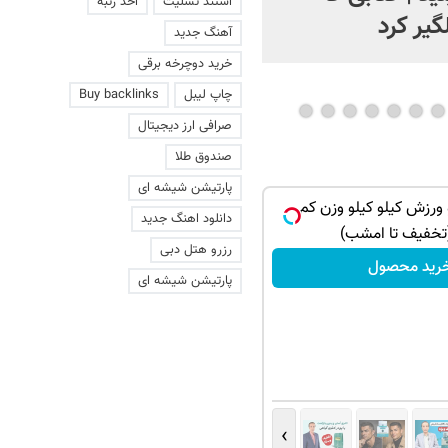
استند تسلیت
اخذ رتبه
گیر کرد
آهنگ جدید
خرید دوچرخه برقی
چاپ لیبل
Buy backlinks
صرافی ارز دیجیتال
صندوق طلا
پارتیشن شیشه ای
 ورزش کیلو کیلو وزن کم
دانلود اهنگ جدید
تخفیف تا امشب)
رزرو هتل دبی
رید محصول
پارتیشن شیشه ای
›