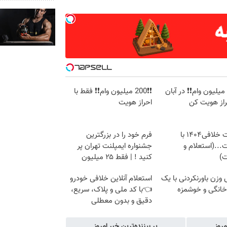
❗❗200 میلیون وام❗❗ در آبان
❗❗200 میلیون وام❗❗ فقط با
راز هویت کن
احراز هویت
دریافت خلافی۱۴۰۴ با
فرم خود را در بزرگترین
...(استعلام و
جشنواره ایمپلنت تهران پر
ت)
کنید ! | فقط ۲۵ میلیون
زن باورنکردنی با یک
استعلام آنلاین خلافی خودرو
انگی و خوشمزه
👈با کد ملی و پلاک، سریع،
دقیق و بدون معطلی
مروز
پر بیننده‌ترین خبر امروز