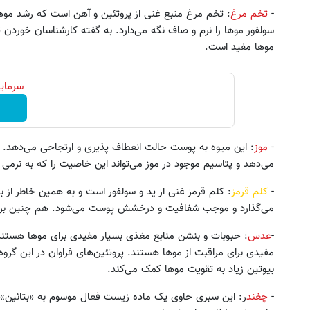
-
تخم مرغ
: تخم مرغ منبع غنی از پروتئین و آهن است که رشد موها ر
سولفور موها را نرم و صاف نگه می‌دارد. به گفته کارشناسان خورد
موها مفید است.
سرمایه
-
موز
: این میوه به پوست حالت انعطاف پذیری و ارتجاحی می‌دهد. پ
می‌دهد و پتاسیم موجود در موز می‌تواند این خاصیت را که به نرم
-
کلم قرمز
: کلم قرمز غنی از ید و سولفور است و به همین خاطر از 
می‌گذارد و موجب شفافیت و درخشش پوست می‌شود. هم چنین برا
-
عدس
: حبوبات و بنشن منابع مغذی بسیار مفیدی برای موها هستند.
مفیدی برای مراقبت از موها هستند. پروتئین‌های فراوان در این گرو
بیوتین زیاد به تقویت موها کمک می‌کند.
-
چغند
ر: این سبزی حاوی یک ماده زیست فعال موسوم به «بتائین» 