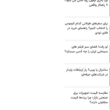
چرا باتری آیفون زود خالی می شود؟
۹ راهکار واقعی
برای سفرهای طولانی کدام اتوبوس
را انتخاب کنیم؟ راهنمای خرید در
فلای تودی
لو رفت! فضای سبز فیلم های
سینمایی ایران را چه کسی میسازد؟
سانترال یا ویپ؟ راز ارتباطات پایدار
در شرکت‌های حرفه‌ای
مقایسه قیمت تجهیزات برق
صنعتی بازار؛ چرا برندها قیمت
متفاوتی دارند؟