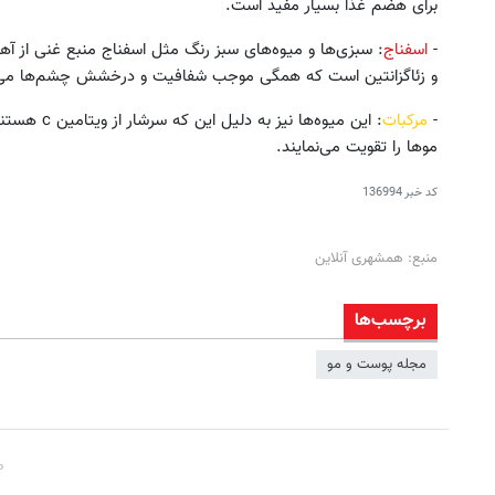
برای هضم غذا بسیار مفید است.
-
اسفناج
: سبزی‌ها و میوه‌های سبز رنگ مثل اسفناج منبع غنی از آه
و زئاگزانتین است که همگی موجب شفافیت و درخشش چشم‌ها می شو
-
مرکبات
: این میوه‌ه
موها را تقویت می‌نمایند.
کد خبر
136994
منبع: همشهری آنلاین
برچسب‌ها
مجله پوست و مو