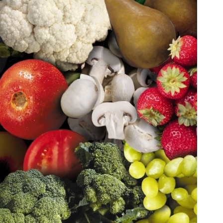
 ترین ضدچروک گیاهی با تخفیف ویژه
راز طراوت همیشگی پوست، کرم
فقط تا امشب
جلبک با 45%تخفیف
تخفیف ویژه!
تخفیف ویژه!