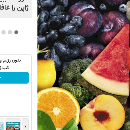
ژاپن را غافل
 جوانساز
کرم جوانساز آلمانی انتخاب ستاره ها!خرید با
بدون رژیم و
تخفیف
کنید(
تخفیف ویژه!
خ
‹