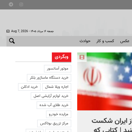
- جمعه ۱۶ مرداد ۱۴۰۵
Aug 7, 2026
عکس
کسب و کار
حوادث
وبگردی
موتور آسانسور
خرید دستگاه ماساژور بلکر
اجاره ویلا شمال
خرید ادکلن
خرید لوازم آرایشی اصل
خرید طلای آب شده
مزایده خودرو
از ایران شکست
استقبال از اردوغان در
مرکز تزریق بوتاکس
ید | کتابی که
عربستان + فیلم