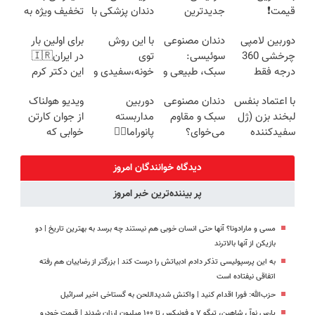
قیمت❗
جدیدترین
دندان پزشکی با
تخفیف ویژه به
فناوری اروپا،
پک سفید
مدت محدود🔥
دوربین لامپی
دندان مصنوعی
با این روش
برای اولین بار
سبک و مقاوم |
کننده خانگی
چرخشی 360
سوئیسی:
توی
در ایران🇮🇷
پرداخت قسطی
درجه فقط
سبک، طبیعی و
خونه،سفیدی و
این دکتر کرم
امروز حراج شد
بدون لقی | 📍
زیبایی دندوناتو
ترمیم کننده 23
با اعتماد بنفس
دندان مصنوعی
دوربین
ویدیو هولناک
🔥 پرداخت
تهران
برگردون
روزه ساخت!
لبخند بزن (ژل
سبک و مقاوم
مداربسته
از جوان کارتن
درب منزل
(40%off)
سفیدکننده
می‌خوای؟
پانوراما👈🏻
خوابی که
دندان40%تخفیف)
پرداخت
قابلیت چرخش
میلیاردر شد.
اقساطی هم
360°و سازگار با
آموزش رایگان
دیدگاه خوانندگان امروز
داریم!😍 | 📍
اندروید و ios
پر بیننده‌ترین خبر امروز
تهران
مسی و مارادونا؟ آنها حتی انسان خوبی هم نیستند چه برسد به بهترین تاریخ | دو
بازیکن از آنها بالاترند
به این پرسپولیسی تذکر دادم ادبیاتش را درست کند | بزرگتر از رضاییان هم رفته
اتفاقی نیفتاده است
حزب‌الله: فورا اقدام کنید | واکنش شدیداللحن به گستاخی اخیر اسرائیل
پارس نوآ ، شاهین، تیگو ۷ و فونیکس تا ۱۰۰ میلیون ارزان شدند | قیمت خودرو