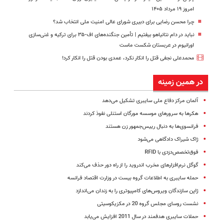
امروز ۱۹ مرداد ۱۴۰۵
چرا محسن رضایی برای دبیری شورای عالی امنیت ملی انتخاب شد؟
نباید در دام نتانیاهو بیفتیم | تأمین جنگنده‌های اف-۳۵ برای ترکیه و غنی‌سازی
اورانیوم در عربستان شکست ماست
محمدعلی نجفی قتل را انکار نکرد، عمدی بودن قتل را انکار کرد!
در همین زمینه
آلمان مرکز دفاع ملی سایبری تشکیل می‌دهد
هکرها به سرورهای موسسه مورگان استنلی نفوذ کردند
فرانسوی‌ها به دنبال رییس‌جمهور زن هستند
ژاک شیراک دادگاهی می‌شود
فوق‌تخصص‌دزدی با RFID
گوگل نرم‌افزارهای مخرب اندروید را از راه دور حذف می‌کند
حمله سایبری به اطلاعات گروه بیست در وزارت اقتصاد فرانسه
ژاپن سازندگان ویروس‌های کامپیوتری را به زندان می‌اندازد
نشست روسای مجلس گروه 20 در مکزیکوسیتی
حملات سایبری هدفمند در سال 2011 افزایش می‌یابد