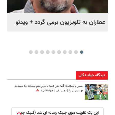
عطاران به تلویزیون برمی گردد + ویدئو
کب
دیدگاه خوانندگان
مسی و مارادونا؟ آنها حتی انسان خوبی هم نیستند چه برسد به
بهترین تاریخ | دو بازیکن از آنها بالاترند
بک!
این پک تقویت موی جلبک رسانه ای شد (کلیک جهت