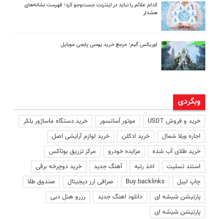
کدام علائم را نباید در اینترنت جست‌وجو کرد؛ فهرست نشانه‌های
هشدار
اوریکس گیم؛ مرجع خرید یوسی پابجی موبایل
وبگردی
خرید و فروش USDT
موتور آسانسور
خرید دستگاه ماساژور بلکر
اجاره ویلا شمال
خرید ادکلن
خرید لوازم آرایشی اصل
خرید طلای آب شده
مزایده خودرو
مرکز تزریق بوتاکس
استند تسلیت
اخذ رتبه
آهنگ جدید
خرید دوچرخه برقی
چاپ لیبل
Buy backlinks
صرافی ارز دیجیتال
صندوق طلا
پارتیشن شیشه ای
دانلود اهنگ جدید
رزرو هتل دبی
پارتیشن شیشه ای