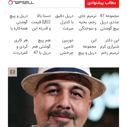
مطالب پیشنهادی
مجموعه 47
ترمیم جای
دریل دقیق
دستا بالا
دریل و پیچ
عددی دریل
زخم، بخیه
با کنترل
🙌🏻 قیمت
گوشتی
پیچ گوشتی
و سوختگی
سرعت
و قدرته این
همه‌کاره با
شارژی
فقط در 3
اتوماتیک 🎯
دریل کشته
گیربکس
این دکتر
این
دوربین
هم پیچ
هر کاری
(تخفیف به
هفته!!😍
(مجموعه
میده🔥
هوشمند ⚙️
شیرازی کرم
مجموعه
لامپی
گوشتی هم
کردی و
مدت
47عددی +
(نصف
ترمیم زخم
دریل و پیچ
چرخشی
دریل با 47
کمردردت
محدود)
تخفیف
قیمت بازار
ایرانی را
گوشتی رو با
360 درجه
تیکه
درمان نشد؟
ویژه)
🔥)
ساخت!!!
گارانتی و
فقط امروز
کاربردی! تا
پر کردن
نصف قیمت
حراج شد🔥
تخفیف داره
پرسشنامه و
بخر!😉
پرداخت
بخرش!🔥
دریافت راه
درب منزل
حل