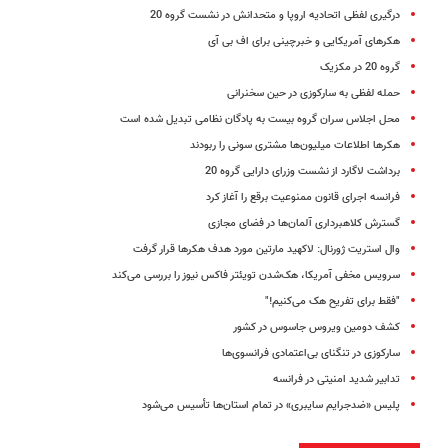
درگیری لفظی اتحادیه اروپا و متحدانش در نشست گروه 20
هکرهای آمریکایی و خبرچینی برای اف بی آی
گروه 20 در مکزیک
حمله لفظی به سارکوزی در حین سخنرانی
محل اجلاس سران گروه بیست به پادگان نظامی تبدیل شده است
هکرها اطلاعات میلیون‌ها مشتری سونی را ربودند
برداشت لاگارد از نشست وزرای دارایی گروه 20
فرانسه اجرای قانون ممنوعیت برقع را آغاز کرد
گسترش کلاهبرداری آلمان‌ها در فضای مجازی
وال استریت ژورنال: لاکهید مارتین مورد هدف هکرها قرار گرفت
سرویس مخفی آمریکا، هک‌شدن تویئتر فاکس نیوز را بررسی می‌کند
"فقط برای تفریح هک می‌کنیم!"
کشف دومین ویروس جاسوس در کشور
سارکوزی در تنگنای بی‌اعتمادی فرانسوی‌ها
تدابیر شدید امنیتی در فرانسه
پلیس «ضد‌جرایم سایبری» در تمام استان‌ها تأسیس می‌شود