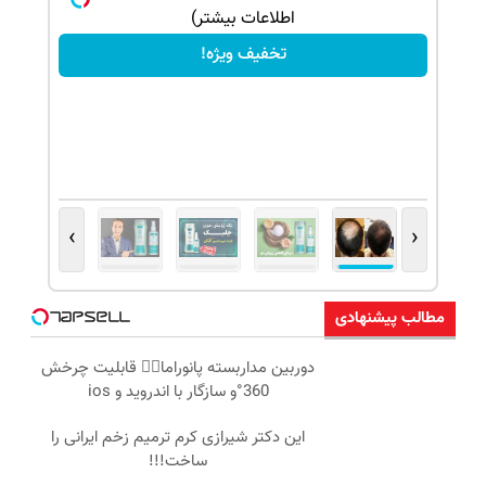
اطلاعات بیشتر)
تخفیف ویژه!
›
‹
مطالب پیشنهادی
دوربین مداربسته پانوراما👈🏻 قابلیت چرخش
360°و سازگار با اندروید و ios
این دکتر شیرازی کرم ترمیم زخم ایرانی را
ساخت!!!