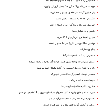
سخنرانی پادشاه برنده جایزه جشنواره تورونتو شد
نویسنده بی‌نام پولانسکی اسکارهای اروپایی را ربود
زلزله‌ ژاپن گیشه‌ سینماهای جهان را هم لرزاند
دشمنانی که تاریخ سینما را تغییر دادند
فهرست نامزدها و برندگان جوایز اسکار 2011
بترس و به طرفش برو!
رویای آمریکایی این‌بار برای انگلیسی‌ها
بهترین سکانس‌های تاریخ سینما معرفی شدند
رنگو پیشتاز است
سخنرانی پادشاه، فاتح اسکار83
مریل استریپ از اوباما نشان هنری دولت آمریکا را دریافت می‌کند
بالاترین نشان دولت لهستان به "آندره وایدا" اعطا می‌شود
سیدنی لومت؛ تصویرگر خیابان‌های نیویورک
حوصله همه‌مان سر رفت
سفر به عالم معنا درآسمان سینما
فهرست نامزدهای جایزه اسکار؛ «هیوگو»ی اسکورسیزی با 11 نامزدی در صدر
جشنواره بین‌المللی فیلم اوکیناوا برگزار می‌شود
مرهم و آلزایمر گزینه‌های تازه برای معرفی به اسکار