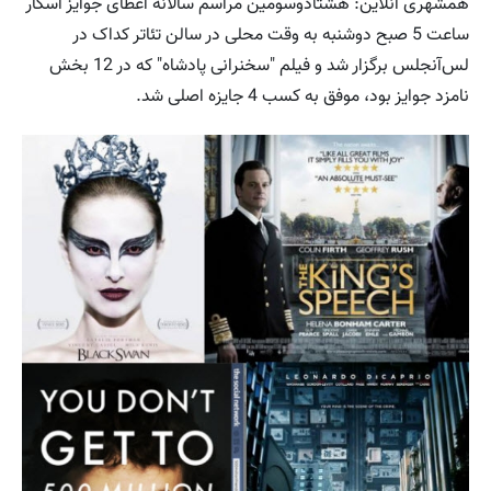
همشهری آنلاین: هشتادو‌سومین مراسم سالانه اعطای جوایز اسکار
ساعت 5 صبح دوشنبه به وقت محلی در سالن تئاتر کداک در
لس‌آنجلس برگزار شد و فیلم "سخنرانی پادشاه" که در 12 بخش
نامزد جوایز بود، موفق به کسب 4 جایزه اصلی شد.