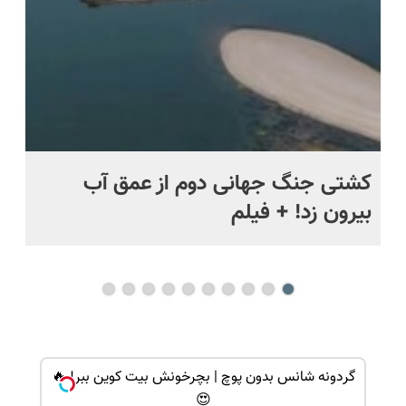
ماه +
کشتی‌ جنگ جهانی دوم از عمق آب
اف
بیرون زد! + فیلم
ما
گردونه شانس بدون پوچ | بچرخونش بیت کوین ببر! 🔥
😍