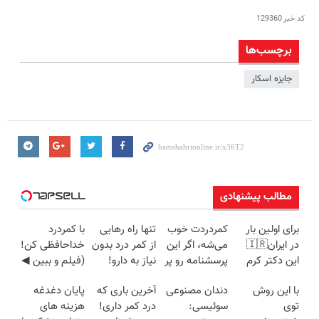
کد خبر
129360
برچسب‌ها
جایزه اسکار
مطالب پیشنهادی
برای اولین بار
کمردردت خوب
تنها راه رهایی
با کمردرد
در ایران🇮🇷
می‌شه، اگر این
از کمر درد بدون
خداحافظی کن!
این دکتر کرم
پرسشنامه رو پر
نیاز به دارو!
(فیلم و ببین ◀
ترمیم کننده 23
کنی!!
(◂پرسش‌نامه)
پرسش‌نامه رو
با این روش
دندان مصنوعی
آخرین باری که
پایان دغدغه
روزه ساخت!
پرکن)
توی
سوئیسی:
درد کمر داری!
هزینه های