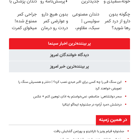
خونه،سفیدی و
جدیدترین
◗پرسش‌نامه رو
دندان پزشکی با
زیبایی دندوناتو
فناوری اروپا،
پر کن◖
پک سفید
چگونه بدون
دندان مصنوعی
بدون هیچ دارو
جراحی کمر
برگردون
سبک و مقاوم |
کننده خانگی
دارو از درد کمر
سوئیسی |
و عوارضی کمر
ممنوع شده!
(40%off)
پرداخت قسطی
رها شوید؟
سبک، مقاوم،
دردت رو درمان
میخوای کمرت
(◂پرسش‌نامه
طبیعی! ویزیت
کن!
رو در منزل
رو پرکن)
رایگان+پرداخت
(پرسش‌نامه)
درمان کنی؟
پر بیننده‌ترین اخبار سینما
اقساطی😍
((پرسش‌نامه))
دیدگاه خوانندگان امروز
پر بیننده‌ترین خبر امروز
این سنگ قبر را چه کسی برای اکبر عبدی نصب کرد؟ | دختر و همسرش سنگ را
تعویض خواهند کرد
سحر دولتشاهی: متاسفم، نمی‌خواستم به اذان توهین کنم +‌ عکس
درخشش «مرد آرام» در جشنواره ایماگو ایتالیا
در همین زمینه
جشنواره فیلم ونیز با تارانتینو و پورتمن گشایش یافت