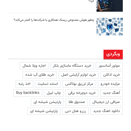
کرد؟
چطور هوش مصنوعی ریسک همکاری با شرکت‌ها را کمتر می‌کند؟
وبگردی
موتور آسانسور
خرید دستگاه ماساژور بلکر
اجاره ویلا شمال
خرید ادکلن
خرید لوازم آرایشی اصل
خرید طلای آب شده
مزایده خودرو
مرکز تزریق بوتاکس
استند تسلیت
اخذ رتبه
آهنگ جدید
خرید دوچرخه برقی
چاپ لیبل
Buy backlinks
صرافی ارز دیجیتال
صندوق طلا
پارتیشن شیشه ای
دانلود اهنگ جدید
رزرو هتل دبی
پارتیشن شیشه ای