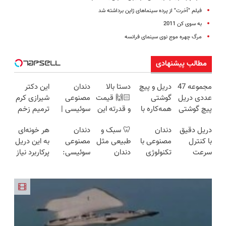
فیلم "آخرت" از پرده سینماهای ژاپن برداشته شد
به سوی کن 2011
مرگ چهره موج نوی سینمای فرانسه
مطالب پیشنهادی
مجموعه 47
دریل و پیچ
دستا بالا
دندان
این دکتر
عددی دریل
گوشتی
🙌🏻 قیمت
مصنوعی
شیرازی کرم
پیچ گوشتی
همه‌کاره با
و قدرته این
سوئیسی |
ترمیم زخم
شارژی
گیربکس
دریل کشته
سبک،
ایرانی را
دریل دقیق
دندان
🦷 سبک و
دندان
هر خونه‌ای
(تخفیف به
هوشمند ⚙️
میده🔥
مقاوم،
ساخت!!!
با کنترل
مصنوعی با
طبیعی مثل
مصنوعی
به این دریل
مدت
(نصف
طبیعی!
سرعت
تکنولوژی
دندان
سوئیسی:
پرکاربرد نیاز
محدود)
قیمت بازار
ویزیت
اتوماتیک 🎯
دیجیتال
خودت!
جدیدترین
داره😍 با
🔥)
رایگان+پرداخت
(مجموعه
سوئیسی
نصب آسان
فناوری
تخفیف بخر
اقساطی😍
47عددی +
🇨🇭
و پرداخت
اروپا، سبک
😉👌🏻
تخفیف
اقساطی 💳
و مقاوم |
ویژه)
📍 تهران
پرداخت
قسطی