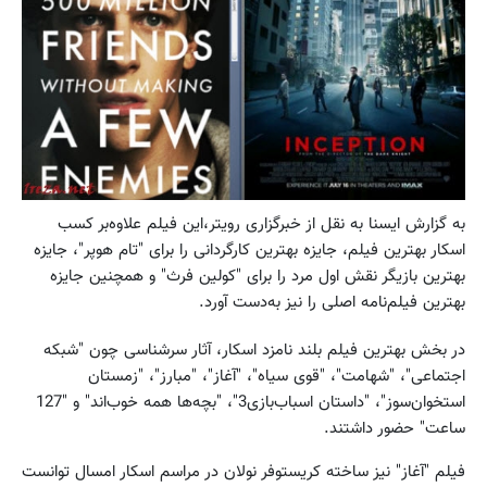
به گزارش ایسنا به نقل از خبرگزاری رویتر،این فیلم علاوه‌بر کسب
اسکار بهترین فیلم، جایزه بهترین کارگردانی را برای "تام ‌هوپر"، جایزه
بهترین بازیگر نقش اول مرد را برای "کولین فرث" و همچنین جایزه
بهترین فیلم‌نامه اصلی را نیز به‌دست آورد.
در بخش بهترین فیلم بلند نامزد اسکار، آثار سرشناسی چون "شبکه
اجتماعی"، "شهامت"، "قوی سیاه"، "آغاز"، "مبارز"، "زمستان
استخوان‌سوز"، "داستان اسباب‌بازی3"، "بچه‌ها همه خوب‌اند" و "127
ساعت" حضور داشتند.
فیلم "آغاز" نیز ساخته کریستوفر نولان در مراسم اسکار امسال توانست