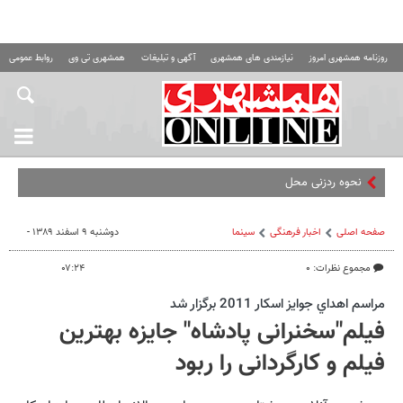
روزنامه همشهری امروز
نیازمندی های همشهری
آگهی و تبلیغات
همشهری تی وی
روابط عمومی ه
نحوه ردزنی محل استقرار شهید
صفحه اصلی
اخبار فرهنگی
سینما
دوشنبه ۹ اسفند ۱۳۸۹ -
مجموع نظرات: ۰
۰۷:۲۴
مراسم اهداي جوايز اسكار 2011 برگزار شد
فیلم"سخنرانی پادشاه" جایزه بهترین
فیلم و کارگردانی را ربود